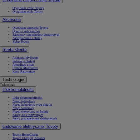
Oryginalne części Toyoty
Oryginalne oleje Toyoty
Akcesoria
Oryginalne akcesoria Toyoty
Opony i koła zimowe
Zabudowy samochodów dostawczych
Zabezpieczenia i alarmy
Sklep Toyoty
Strefa klienta
Aplikacja MyToyota
Instrukcje obsługi
Aktualizacja map
System Bluetooth®
Karty Ratownicze
Technologie
Technologie
Elektromobilność
Lider elektromobilności
Napęd hybrydowy
Napęd hybrydowy typu plug-in
Napęd wodorowy
Napęd elektryczny na baterię
Zasięg aut elektrycznych
Zalety posiadania aut elektrycznych
Ładowanie elektrycznej Toyoty
Toyota HomeCharge
Toyota Charging Network