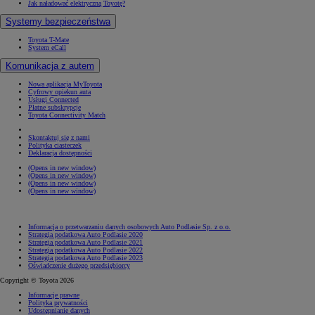
Jak naładować elektryczną Toyotę?
Systemy bezpieczeństwa
Toyota T-Mate
System eCall
Komunikacja z autem
Nowa aplikacja MyToyota
Cyfrowy opiekun auta
Usługi Connected
Płatne subskrypcje
Toyota Connectivity Match
Skontaktuj się z nami
Polityka ciasteczek
Deklaracja dostępności
(Opens in new window)
(Opens in new window)
(Opens in new window)
(Opens in new window)
Informacja o przetwarzaniu danych osobowych Auto Podlasie Sp. z o.o.
Strategia podatkowa Auto Podlasie 2020
Strategia podatkowa Auto Podlasie 2021
Strategia podatkowa Auto Podlasie 2022
Strategia podatkowa Auto Podlasie 2023
Oświadczenie dużego przedsiębiorcy
Copyright © Toyota 2026
Informacje prawne
Polityka prywatności
Udostępnianie danych