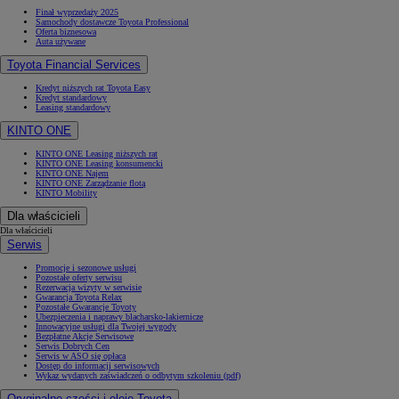
Finał wyprzedaży 2025
Samochody dostawcze Toyota Professional
Oferta biznesowa
Auta używane
Toyota Financial Services
Kredyt niższych rat Toyota Easy
Kredyt standardowy
Leasing standardowy
KINTO ONE
KINTO ONE Leasing niższych rat
KINTO ONE Leasing konsumencki
KINTO ONE Najem
KINTO ONE Zarządzanie flotą
KINTO Mobility
Dla właścicieli
Dla właścicieli
Serwis
Promocje i sezonowe usługi
Pozostałe oferty serwisu
Rezerwacja wizyty w serwisie
Gwarancja Toyota Relax
Pozostałe Gwarancje Toyoty
Ubezpieczenia i naprawy blacharsko-lakiernicze
Innowacyjne usługi dla Twojej wygody
Bezpłatne Akcje Serwisowe
Serwis Dobrych Cen
Serwis w ASO się opłaca
Dostęp do informacji serwisowych
Wykaz wydanych zaświadczeń o odbytym szkoleniu (pdf)
Oryginalne części i oleje Toyota