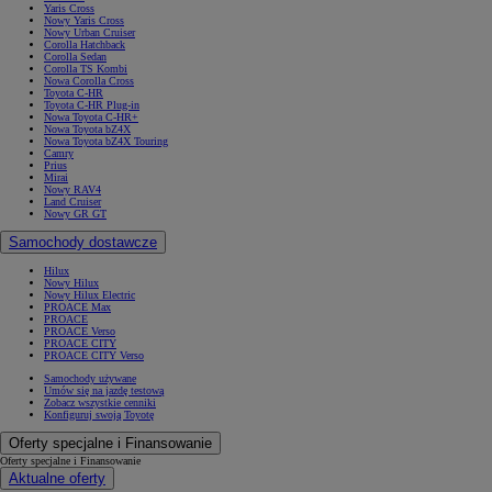
Yaris Cross
Nowy Yaris Cross
Nowy Urban Cruiser
Corolla Hatchback
Corolla Sedan
Corolla TS Kombi
Nowa Corolla Cross
Toyota C-HR
Toyota C-HR Plug-in
Nowa Toyota C-HR+
Nowa Toyota bZ4X
Nowa Toyota bZ4X Touring
Camry
Prius
Mirai
Nowy RAV4
Land Cruiser
Nowy GR GT
Samochody dostawcze
Hilux
Nowy Hilux
Nowy Hilux Electric
PROACE Max
PROACE
PROACE Verso
PROACE CITY
PROACE CITY Verso
Samochody używane
Umów się na jazdę testową
Zobacz wszystkie cenniki
Konfiguruj swoją Toyotę
Oferty specjalne i Finansowanie
Oferty specjalne i Finansowanie
Aktualne oferty