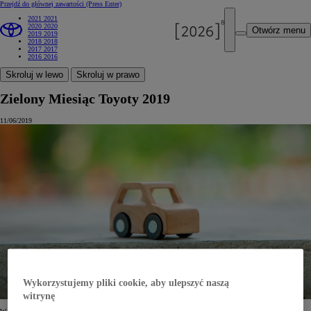
Przejdź do głównej zawartości
(Press Enter)
2021
2021
2020
2020
Otwórz menu
2019
2019
2018
2018
2017
2017
2016
2016
Skroluj w lewo
Skroluj w prawo
Zielony Miesiąc Toyoty 2019
11/06/2019
Wykorzystujemy pliki cookie, aby ulepszyć naszą
witrynę