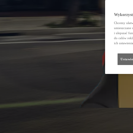
Wykorzystu
Chcemy ułatwi
umieszczane 
i ulepszać fu
do celów rekl
ich ustawieni
Ustawie