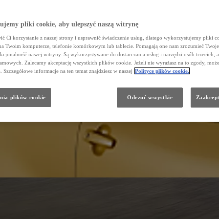
jemy pliki cookie, aby ulepszyć naszą witrynę
ć Ci korzystanie z naszej strony i usprawnić świadczenie usług, dlatego wykorzystujemy pliki co
na Twoim komputerze, telefonie komórkowym lub tablecie. Pomagają one nam zrozumieć Twoje
nkcjonalność naszej witryny. Są wykorzystywane do dostarczania usług i narzędzi osób trzecich, a
amowych. Zalecamy akceptację wszystkich plików cookie. Jeżeli nie wyrażasz na to zgody, może
a. Szczegółowe informacje na ten temat znajdziesz w naszej
Polityce plików cookie.
nia plików cookie
Odrzuć wszystkie
Zaakcept