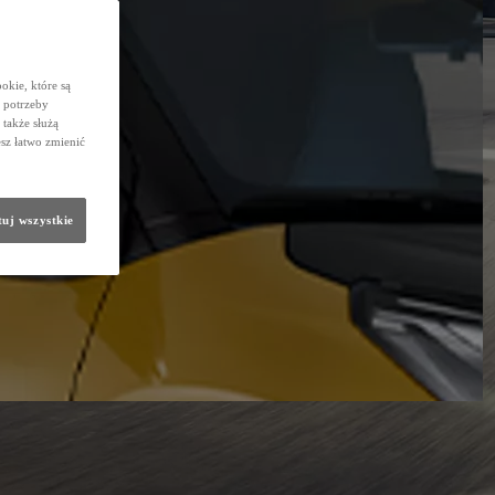
okie, które są
 potrzeby
 także służą
sz łatwo zmienić
uj wszystkie