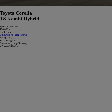
Toyota Corolla
TS Kombi Hybrid
Specjalna cena od
126 000 zł
Konfiguruj
Umów się na jazdę testową
Emisja CO₂
102 - 108 g/km
Średnie zużycie paliwa
4.5 - 4.8 l/100 km