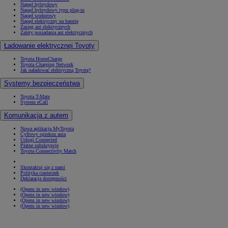
Napęd hybrydowy
Napęd hybrydowy typu plug-in
Napęd wodorowy
Napęd elektryczny na baterię
Zasięg aut elektrycznych
Zalety posiadania aut elektrycznych
Ładowanie elektrycznej Toyoty
Toyota HomeCharge
Toyota Charging Network
Jak naładować elektryczną Toyotę?
Systemy bezpieczeństwa
Toyota T-Mate
System eCall
Komunikacja z autem
Nowa aplikacja MyToyota
Cyfrowy opiekun auta
Usługi Connected
Płatne subskrypcje
Toyota Connectivity Match
Skontaktuj się z nami
Polityka ciasteczek
Deklaracja dostępności
(Opens in new window)
(Opens in new window)
(Opens in new window)
(Opens in new window)