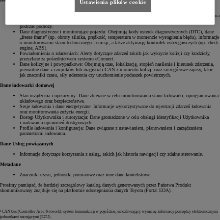
Ustawienia plików cookie
Dane dotyczące podróży: Informacje z magistrali CAN¹, obejmujące czas rozpoczęcia/zakończenia
podróży, dystans oraz styl jazdy. Podsumowania z DCM² zawierają dane GPS, prędkość, czas trwania
oraz zdarzenia, takie jak gwałtowne hamowanie, przekroczenie prędkości czy alerty geofencingowe
podczas podróży.
Dane diagnostyczne i monitorujące pojazdu: Obejmują kody usterek diagnostycznych (DTC), dane
„freeze frame” (np. obroty silnika, prędkość, temperatura w momencie wystąpienia błędu), informacje
o monitorowaniu stanu technicznego i emisji, a także aktywację kontrolek ostrzegawczych (np. check
engine, ABS).
Powiadomienia o zdarzeniach: Alerty dotyczące zdarzeń takich jak wykrycie kolizji czy kradzieży,
przesyłane za pośrednictwem systemu eConnect.
Dane kolizyjne i powypadkowe: Obejmują czas, lokalizację, stopień nasilenia i kierunek zdarzenia,
pierwotne dane z czujników lub magistrali CAN z momentu kolizji oraz szczegółowe zapisy, takie
jak znaczniki czasu, siły uderzenia czy uruchomienie poduszek powietrznych.
Dane ładowarki domowej
Stan urządzenia i operacyjny: Dane zbierane w celu monitorowania stanu ładowarki, oprogramowania
układowego oraz bezpieczeństwa.
Sesje ładowania i dane energetyczne: Informacje wykorzystywane do rejestracji zdarzeń ładowania
oraz monitorowania zużycia energii.
Dostęp Użytkownika i autoryzacja: Dane gromadzone w celu obsługi identyfikacji Użytkownika
i nadawania uprawnień dostępowych.
Profile ładowania i konfiguracja: Dane związane z ustawianiem, planowaniem i zarządzaniem
parametrami ładowania.
Dane Usług powiązanych
Informacje dotyczące korzystania z usług, takich jak historia nawigacji czy zdalne sterowanie.
Metadane
Znaczniki czasu, jednostki pomiarowe oraz inne dane kontekstowe.
Prosimy pamiętać, że bardziej szczegółowy katalog danych generowanych przez Państwa Produkt
skomunikowany znajduje się na platformie udostępniania danych Toyota (Portal EDA).
¹ CAN bus (Controller Area Network): system komunikacji w pojeździe, umożliwiający wymianę informacji pomiędzy elektronicznymi
jednostkami sterującymi (ECU).