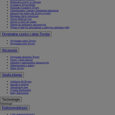
Rezerwacja wizyty w serwisie
Gwarancja Toyota Relax
Pozostałe Gwarancje Toyoty
Ubezpieczenia i naprawy blacharsko-lakiernicze
Innowacyjne usługi dla Twojej wygody
Bezpłatne Akcje Serwisowe
Serwis Dobrych Cen
Serwis w ASO się opłaca
Dostęp do informacji serwisowych
Wykaz wydanych zaświadczeń o odbytym szkoleniu (pdf)
Oryginalne części i oleje Toyota
Oryginalne części Toyoty
Oryginalne oleje Toyoty
Akcesoria
Oryginalne akcesoria Toyoty
Opony i koła zimowe
Zabudowy samochodów dostawczych
Zabezpieczenia i alarmy
Sklep Toyoty
Strefa klienta
Aplikacja MyToyota
Instrukcje obsługi
Aktualizacja map
System Bluetooth®
Karty Ratownicze
Technologie
Technologie
Elektromobilność
Lider elektromobilności