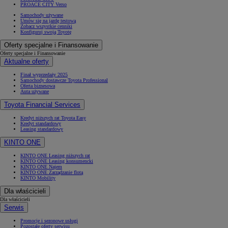
PROACE CITY Verso
Samochody używane
Umów się na jazdę testową
Zobacz wszystkie cenniki
Konfiguruj swoją Toyotę
Oferty specjalne i Finansowanie
Oferty specjalne i Finansowanie
Aktualne oferty
Finał wyprzedaży 2025
Samochody dostawcze Toyota Professional
Oferta biznesowa
Auta używane
Toyota Financial Services
Kredyt niższych rat Toyota Easy
Kredyt standardowy
Leasing standardowy
KINTO ONE
KINTO ONE Leasing niższych rat
KINTO ONE Leasing konsumencki
KINTO ONE Najem
KINTO ONE Zarządzanie flotą
KINTO Mobility
Dla właścicieli
Dla właścicieli
Serwis
Promocje i sezonowe usługi
Pozostałe oferty serwisu