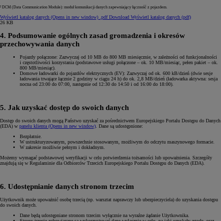
² DCM (Data Communication Module): moduł komunikacji danych zapewniający łączność z pojazdem.
Wyświetl katalog danych
(Opens in new window)
.pdf
Download Wyświetl katalog danych (pdf)
26 KB
4. Podsumowanie ogólnych zasad gromadzenia i okresów
przechowywania danych
Pojazdy połączone: Zazwyczaj od 10 MB do 800 MB miesięcznie, w zależności od funkcjonalności
i częstotliwości korzystania (podstawowe usługi połączone – ok. 10 MB/miesiąc, pełen pakiet – ok.
800 MB/miesiąc).
Domowe ładowarki do pojazdów elektrycznych (EV): Zazwyczaj od ok. 600 kB/dzień (dwie sesje
ładowania trwające łącznie 2 godziny w ciągu 24 h) do ok. 2,8 MB/dzień (ładowarka aktywna: sesja
nocna od 23:00 do 07:00, następnie od 12:30 do 14:50 i od 16:00 do 18:00).
5. Jak uzyskać dostęp do swoich danych
Dostęp do swoich danych mogą Państwo uzyskać za pośrednictwem Europejskiego Portalu Dostępu do Danych
(EDA) w
panelu klienta
(Opens in new window)
. Dane są udostępnione:
Bezpłatnie.
W ustrukturyzowanym, powszechnie stosowanym, możliwym do odczytu maszynowego formacie.
W zakresie możliwie pełnym i dokładnym.
Możemy wymagać podstawowej weryfikacji w celu potwierdzenia tożsamości lub upoważnienia. Szczegóły
znajdują się w Regulaminie dla Odbiorców Trzecich Europejskiego Portalu Dostępu do Danych (EDA).
6. Udostępnianie danych stronom trzecim
Użytkownik może upoważnić osobę trzecią (np. warsztat naprawczy lub ubezpieczyciela) do uzyskania dostępu
do swoich danych.
Dane będą udostępniane stronom trzecim wyłącznie na wyraźne żądanie Użytkownika.
Strony trzecie zobowiązane są wykorzystywać dane wyłącznie w celu, na jaki uzyskały zgodę, oraz