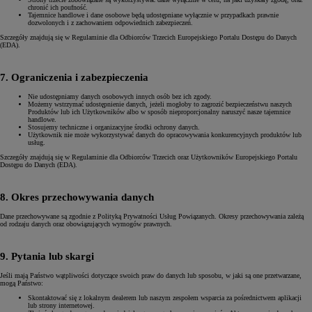
chronić ich poufność.
Tajemnice handlowe i dane osobowe będą udostępniane wyłącznie w przypadkach prawnie
dozwolonych i z zachowaniem odpowiednich zabezpieczeń.
Szczegóły znajdują się w Regulaminie dla Odbiorców Trzecich Europejskiego Portalu Dostępu do Danych
(EDA).
7. Ograniczenia i zabezpieczenia
Nie udostępniamy danych osobowych innych osób bez ich zgody.
Możemy wstrzymać udostępnienie danych, jeżeli mogłoby to zagrozić bezpieczeństwu naszych
Produktów lub ich Użytkowników albo w sposób nieproporcjonalny naruszyć nasze tajemnice
handlowe.
Stosujemy techniczne i organizacyjne środki ochrony danych.
Użytkownik nie może wykorzystywać danych do opracowywania konkurencyjnych produktów lub
usług.
Szczegóły znajdują się w Regulaminie dla Odbiorców Trzecich oraz Użytkowników Europejskiego Portalu
Dostępu do Danych (EDA).
8. Okres przechowywania danych
Dane przechowywane są zgodnie z Polityką Prywatności Usług Powiązanych. Okresy przechowywania zależą
od rodzaju danych oraz obowiązujących wymogów prawnych.
9. Pytania lub skargi
Jeśli mają Państwo wątpliwości dotyczące swoich praw do danych lub sposobu, w jaki są one przetwarzane,
mogą Państwo:
Skontaktować się z lokalnym dealerem lub naszym zespołem wsparcia za pośrednictwem aplikacji
lub strony internetowej.