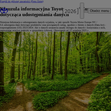
Przejdź do głównej zawartości
(Press Enter)
Klauzula informacyjna Toyota Motor Europe
Otwórz menu
dotycząca udostępniania danych
Niniejsza Informacja o udostępnianiu danych wyjaśnia, w jaki sposób Toyota Motor Europe NV /
SA udostępnia dane dotyczące produktów oraz powiązanych usług, zgodnie z Aktem o danych (Data Act) -
rozporządzeniem (UE) 2023/2854. Akt o danych ustanawia zasady dostępu do danych i korzystania z nich,
zapewniając uczciwe praktyki w gospodarce cyfrowej. Obowiązuje od 12 września 2025 r.