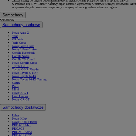
Złożyć skargę do organu odpowiedzialnego za egzekwowanie przepisów Aktu w sprawie danych
w Państwa kraju. W Polsce właściwy organ zostanie wyznaczony w ustawie służącej stosowaniu Aktu
w sprawie danych. Wówczas uzupełnimy niniejszą informację o dane adresowe organu.
Samochody
Samochody
Samochody osobowe
Nowe Aygo X
Yaris
GR Yaris
Yaris Cross
Nowy Yaris Cross
Nowy Urban Cruiser
Corolla Hatchback
Corolla Sedan
Corolla TS Kombi
Nowa Corolla Cross
Toyota C-HR
Toyota C-HR Plug-in
Nowa Toyota C-HR+
Nowa Toyota bZ4X
Nowa Toyota bZ4X Touring
Camry
Prius
Mirai
Nowy RAV4
Land Cruiser
Nowy GR GT
Samochody dostawcze
Hilux
Nowy Hilux
Nowy Hilux Electric
PROACE Max
PROACE
PROACE Verso
PROACE CITY