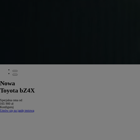
Nowa
Toyota bZ4X
Specjalna cena od
165 900 zł
Konfiguruj
Umów się na jazdę testową