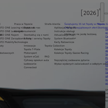
E
Praca w Toyocie
Strefa klienta
Świętujemy 35 lat Toyoty w Polsce
Toyota C
NTO ONE Leasing niższych rat
Dołącz do nas
Aplikacja MyToyota
Odkryj 35 wyjątkowych ofert
Skontakt
Ak
NTO ONE Leasing konsumencki
Kontakt
Instrukcje obsługi
pr
Umów się na jazdę testową
de
NTO ONE Najem
Skontaktuj się z nami
Aktualizacja map
Ce
NTO ONE Zarządzanie flotą
Salony i serwisy Toyoty
System Bluetooth®
ws
NTO Mobility
Technologie
Karty Ratownicze
mo
oty
Innowacje
Toyota Collection
S
Toyota T-Mate
Kolekcje Toyoty
do
dostawczych
Motorsport
Kolekcje Toyoty Gazoo Racing
To
System eCall
FAQ
Pr
Cyfrowy opiekun auta
Najczęściej zadawane pytania
Of
Ładowanie
Wykaz wydanych zaświadczeń o odbytym szkol
KI
Connected
fi
S
u
in
w
U
si
ja
te