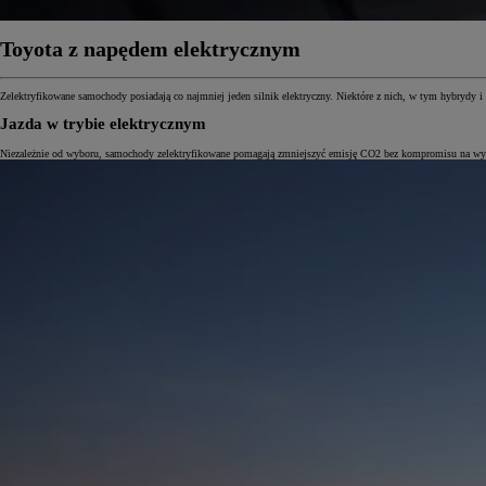
Toyota z napędem elektrycznym
Zelektryfikowane samochody posiadają co najmniej jeden silnik elektryczny. Niektóre z nich, w tym hybrydy i
Jazda w trybie elektrycznym
Niezależnie od wyboru, samochody zelektryfikowane pomagają zmniejszyć emisję CO2 bez kompromisu na wydajno