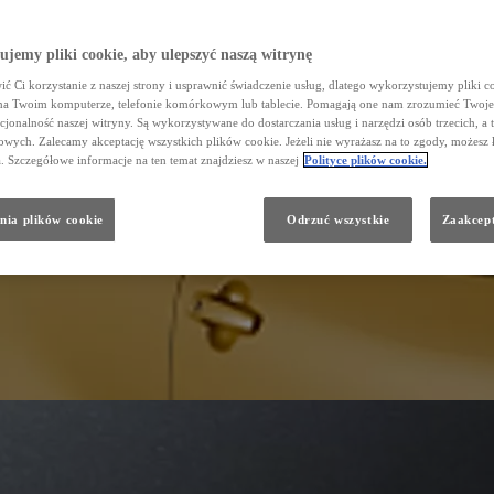
jemy pliki cookie, aby ulepszyć naszą witrynę
ć Ci korzystanie z naszej strony i usprawnić świadczenie usług, dlatego wykorzystujemy pliki co
na Twoim komputerze, telefonie komórkowym lub tablecie. Pomagają one nam zrozumieć Twoje 
cjonalność naszej witryny. Są wykorzystywane do dostarczania usług i narzędzi osób trzecich, a 
wych. Zalecamy akceptację wszystkich plików cookie. Jeżeli nie wyrażasz na to zgody, możesz 
a. Szczegółowe informacje na ten temat znajdziesz w naszej
Polityce plików cookie.
nia plików cookie
Odrzuć wszystkie
Zaakcept