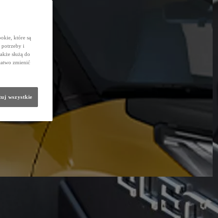
okie, które są
potrzeby i
także służą do
łatwo zmienić
uj wszystkie