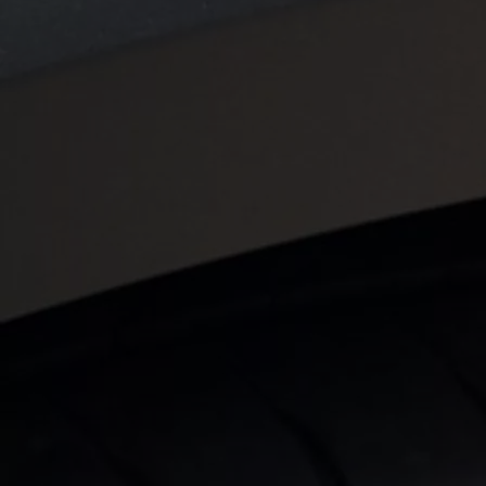
Od
81 900 zł
Yaris Cross
HYBRID