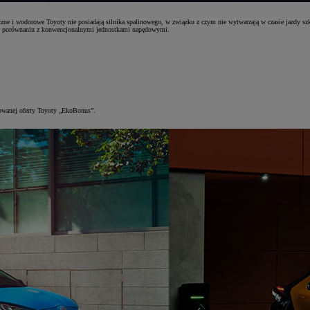
ne i wodorowe Toyoty nie posiadają silnika spalinowego, w związku z czym nie wytwarzają w czasie jazdy sz
a w porównaniu z konwencjonalnymi jednostkami napędowymi.
kowanej oferty Toyoty „EkoBonus”.