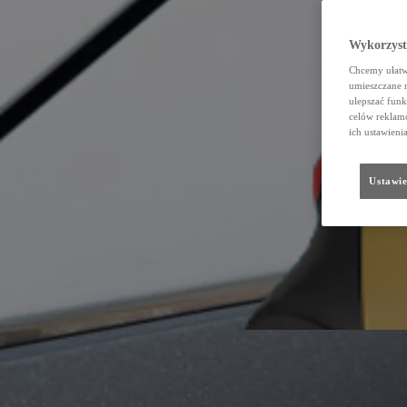
Wykorzystu
Chcemy ułatwi
umieszczane 
ulepszać funk
celów reklamo
ich ustawieni
Ustawie