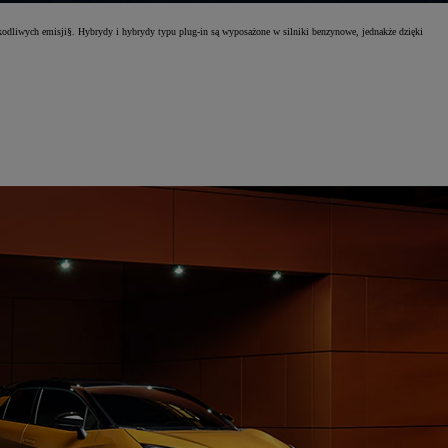
kodliwych emisji§. Hybrydy i hybrydy typu plug-in są wyposażone w silniki benzynowe, jednakże dzięki