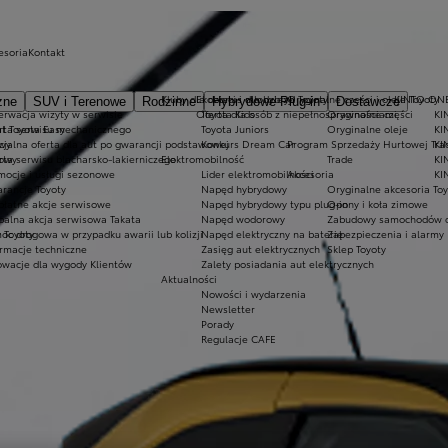
esoria
Kontakt
Kluby dla dzieci i młodzieży
Ekobonus dla hybryd Toyoty
Oryginalne części i oleje Toyoty
KINTO ON
zne
SUV i Terenowe
Rodzinne
Hybrydowe Plug-in
Dostawcze
erwacja wizyty w serwisie
Oferta dla osób z niepełnosprawnościami
Toyota Kids
Oryginalne części
KI
at Toyota Easy
rta serwisu mechanicznego
Toyota Juniors
Oryginalne oleje
KI
owy
cjalna oferta dla aut po gwarancji podstawowej
Konkurs Dream Car
Program Sprzedaży Hurtowej Tra
KI
dowy
rta serwisu blacharsko-lakierniczego
Elektromobilność
Trade
KI
mocje i usługi sezonowe
Lider elektromobilności
Akcesoria
KI
rancje Toyoty
Napęd hybrydowy
Oryginalne akcesoria Toy
płatne akcje serwisowe
Napęd hybrydowy typu plug-in
Opony i koła zimowe
balna akcja serwisowa Takata
Napęd wodorowy
Zabudowy samochodów 
 Toyoty
oc drogowa w przypadku awarii lub kolizji
Napęd elektryczny na baterię
Zabezpieczenia i alarmy
ormacje techniczne
Zasięg aut elektrycznych
Sklep Toyoty
owacje dla wygody Klientów
Zalety posiadania aut elektrycznych
Aktualności
Nowości i wydarzenia
Newsletter
Porady
Regulacje CAFE