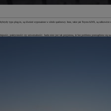
 hybrydy typu plug-in, są również wyposażone w silnik spalinowy. Inne, takie jak Toyota bZ4X, są całkowicie 
ści, praktyczności czy uniwersalności. Jazda nimi jest tak przyjemna, że bez problemu przesiądziesz się na