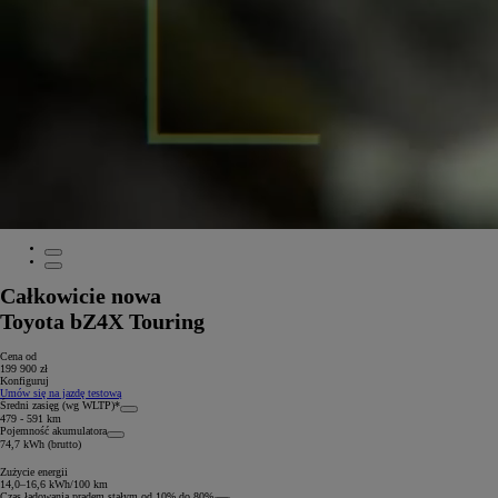
Całkowicie nowa
Toyota bZ4X Touring
Cena od
199 900 zł
Konfiguruj
Umów się na jazdę testową
Średni zasięg (wg WLTP)*
479 - 591 km
Pojemność akumulatora
74,7 kWh (brutto)
Zużycie energii
14,0–16,6 kWh/100 km
Czas ładowania prądem stałym od 10% do 80%