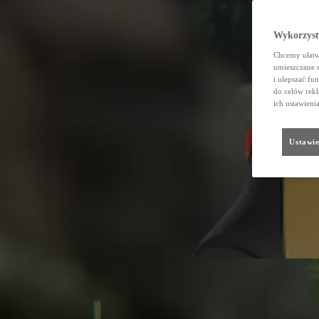
Wykorzystu
Chcemy ułatwi
umieszczane 
i ulepszać fu
do celów rekl
ich ustawieni
Ustawie