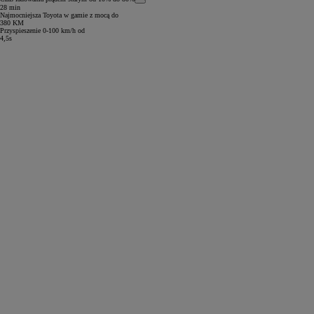
28 min
Najmocniejsza Toyota w gamie z mocą do
380 KM
Przyspieszenie 0-100 km/h od
4,5s
Od
81 900 zł
Yaris Cross
HYBRID