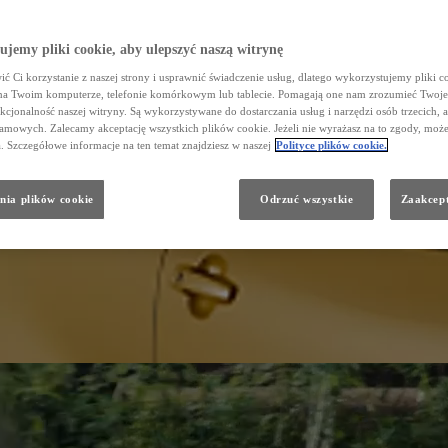
jemy pliki cookie, aby ulepszyć naszą witrynę
ć Ci korzystanie z naszej strony i usprawnić świadczenie usług, dlatego wykorzystujemy pliki co
na Twoim komputerze, telefonie komórkowym lub tablecie. Pomagają one nam zrozumieć Twoje
nkcjonalność naszej witryny. Są wykorzystywane do dostarczania usług i narzędzi osób trzecich, a
amowych. Zalecamy akceptację wszystkich plików cookie. Jeżeli nie wyrażasz na to zgody, może
a. Szczegółowe informacje na ten temat znajdziesz w naszej
Polityce plików cookie.
nia plików cookie
Odrzuć wszystkie
Zaakcept