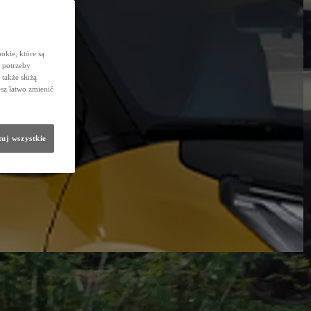
okie, które są
 potrzeby
 także służą
sz łatwo zmienić
uj wszystkie