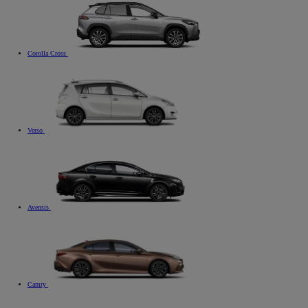
Corolla Cross
Verso
Avensis
Camry