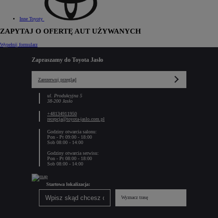
Inne Toyoty
ZAPYTAJ O OFERTĘ AUT UŻYWANYCH
Wypełnij formularz
Zapraszamy do Toyota Jasło
Zarezerwuj przegląd
ul. Produkcyjna 5
38-200 Jasło
+48134911950
recepcja@toyota-jaslo.com.pl
Godziny otwarcia salonu:
Pon - Pt 09:00 - 18:00
Sob 08:00 - 14:00
Godziny otwarcia serwisu:
Pon - Pt 08:00 - 18:00
Sob 08:00 - 14:00
Startowa lokalizacja:
Wyznacz trasę