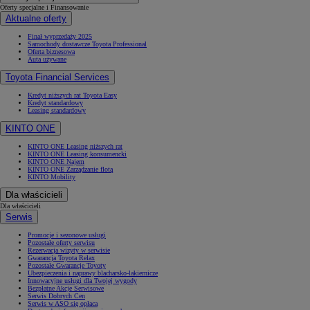
Oferty specjalne i Finansowanie
Aktualne oferty
Finał wyprzedaży 2025
Samochody dostawcze Toyota Professional
Oferta biznesowa
Auta używane
Toyota Financial Services
Kredyt niższych rat Toyota Easy
Kredyt standardowy
Leasing standardowy
KINTO ONE
KINTO ONE Leasing niższych rat
KINTO ONE Leasing konsumencki
KINTO ONE Najem
KINTO ONE Zarządzanie flotą
KINTO Mobility
Dla właścicieli
Dla właścicieli
Serwis
Promocje i sezonowe usługi
Pozostałe oferty serwisu
Rezerwacja wizyty w serwisie
Gwarancja Toyota Relax
Pozostałe Gwarancje Toyoty
Ubezpieczenia i naprawy blacharsko-lakiernicze
Innowacyjne usługi dla Twojej wygody
Bezpłatne Akcje Serwisowe
Serwis Dobrych Cen
Serwis w ASO się opłaca