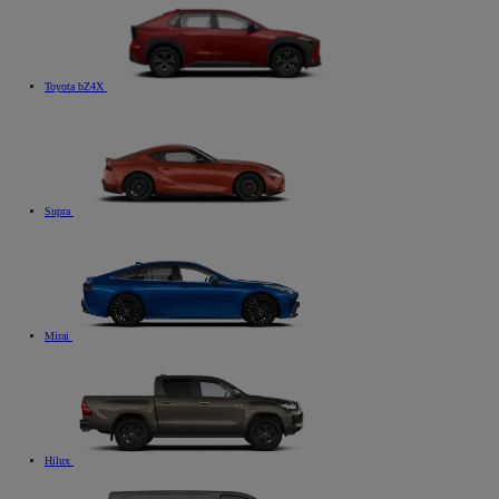
Toyota bZ4X
Supra
Mirai
Hilux