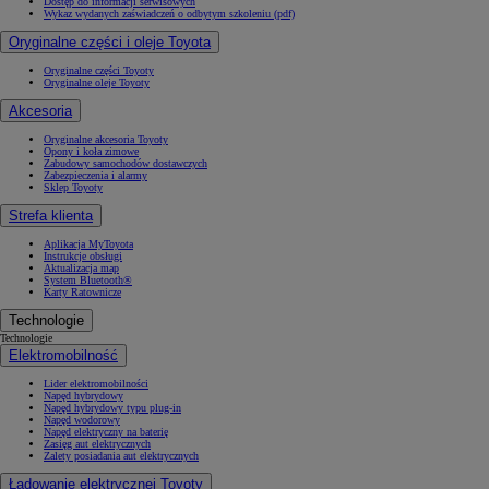
Dostęp do informacji serwisowych
Wykaz wydanych zaświadczeń o odbytym szkoleniu (pdf)
Oryginalne części i oleje Toyota
Oryginalne części Toyoty
Oryginalne oleje Toyoty
Akcesoria
Oryginalne akcesoria Toyoty
Opony i koła zimowe
Zabudowy samochodów dostawczych
Zabezpieczenia i alarmy
Sklep Toyoty
Strefa klienta
Aplikacja MyToyota
Instrukcje obsługi
Aktualizacja map
System Bluetooth®
Karty Ratownicze
Technologie
Technologie
Elektromobilność
Lider elektromobilności
Napęd hybrydowy
Napęd hybrydowy typu plug-in
Napęd wodorowy
Napęd elektryczny na baterię
Zasięg aut elektrycznych
Zalety posiadania aut elektrycznych
Ładowanie elektrycznej Toyoty