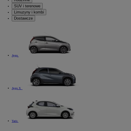
SUV i terenowe
Limuzyny i kombi
Dostawcze
Aygo
Aygo X
Yaris