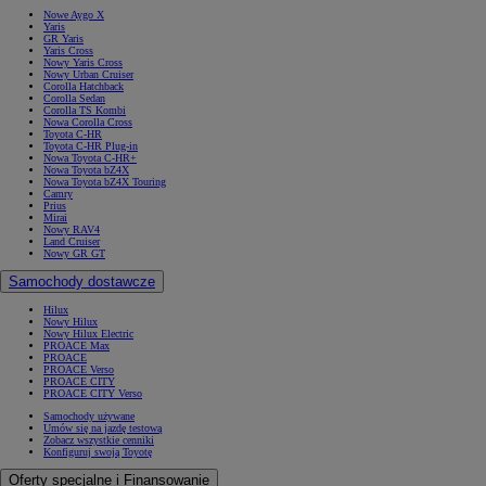
Nowe Aygo X
Yaris
GR Yaris
Yaris Cross
Nowy Yaris Cross
Nowy Urban Cruiser
Corolla Hatchback
Corolla Sedan
Corolla TS Kombi
Nowa Corolla Cross
Toyota C-HR
Toyota C-HR Plug-in
Nowa Toyota C-HR+
Nowa Toyota bZ4X
Nowa Toyota bZ4X Touring
Camry
Prius
Mirai
Nowy RAV4
Land Cruiser
Nowy GR GT
Samochody dostawcze
Hilux
Nowy Hilux
Nowy Hilux Electric
PROACE Max
PROACE
PROACE Verso
PROACE CITY
PROACE CITY Verso
Samochody używane
Umów się na jazdę testową
Zobacz wszystkie cenniki
Konfiguruj swoją Toyotę
Oferty specjalne i Finansowanie