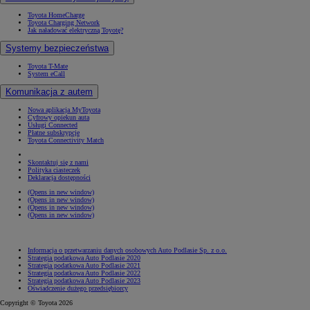
Toyota HomeCharge
Toyota Charging Network
Jak naładować elektryczną Toyotę?
Systemy bezpieczeństwa
Toyota T-Mate
System eCall
Komunikacja z autem
Nowa aplikacja MyToyota
Cyfrowy opiekun auta
Usługi Connected
Płatne subskrypcje
Toyota Connectivity Match
Skontaktuj się z nami
Polityka ciasteczek
Deklaracja dostępności
(Opens in new window)
(Opens in new window)
(Opens in new window)
(Opens in new window)
Informacja o przetwarzaniu danych osobowych Auto Podlasie Sp. z o.o.
Strategia podatkowa Auto Podlasie 2020
Strategia podatkowa Auto Podlasie 2021
Strategia podatkowa Auto Podlasie 2022
Strategia podatkowa Auto Podlasie 2023
Oświadczenie dużego przedsiębiorcy
Copyright © Toyota 2026