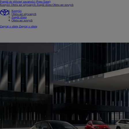
Przejdź do głównej zawartości
(Press Enter)
Korzyści
Oferta aut używanych
Znajdź dilera
Oferta aut nowych
Korzyści
Oferta aut używanych
Znajdź dilera
Oferta aut nowych
Zapytaj o ofertę
Zapytaj o ofertę