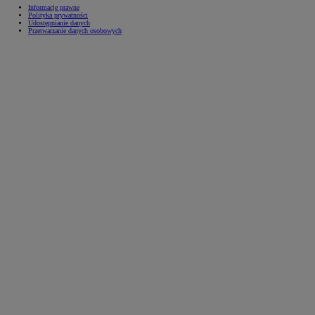
Informacje prawne
Polityka prywatności
Udostępnianie danych
Przetwarzanie danych osobowych