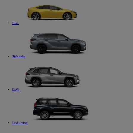
Prius
Highlander
RAV4
Land Cruiser