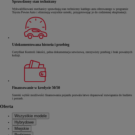
Sprawdzony stan techniczny
Wykwalifikowani mechanicy sprawdzają stan techniczny każdego auta oferowanego w programie
Toyota Pewne Auto i eliminują wszystkie usterki, przygotowując je do codziennej eksploatacji.
Udokumentowana historia i przebieg
Certyfikat Kontroli Jakości, pełna dokumentacja serwisowa, rzeczywisty przebieg i brak poważnych
kolizji.
Finansowanie w kredycie 50/50
Szeroki wybór możliwości finansowania pojazdu pozwala łatwo dopasować rozwiązania do budżetu
i potrzeb.
Oferta
Wszystkie modele
Hybrydowe
Miejskie
Rodzinne