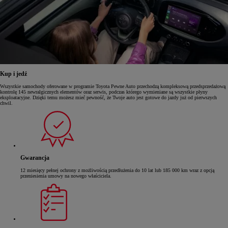
Kup i jedź
Wszystkie samochody oferowane w programie Toyota Pewne Auto przechodzą kompleksową przedsprzedażową
kontrolę 145 newralgicznych elementów oraz serwis, podczas którego wymieniane są wszystkie płyny
eksploatacyjne. Dzięki temu możesz mieć pewność, że Twoje auto jest gotowe do jazdy już od pierwszych
chwil.
Gwarancja
12 miesięcy pełnej ochrony z możliwością przedłużenia do 10 lat lub 185 000 km wraz z opcją
przeniesienia umowy na nowego właściciela.