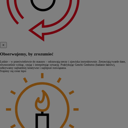
×
Obserwujemy, by zrozumieć
Ludzie – w przeciwieństwie do maszyn – odczuwają rzeczy i zjawiska instynktownie. Zestawiają twarde dane,
równocześnie widząc, czując i interpretując sytuację. Praktykując Genchi Genbutsu (badanie faktów),
odkrywamy najbardziej kreatywne i najlepsze rozwiązania.
Stajemy się coraz lepsi