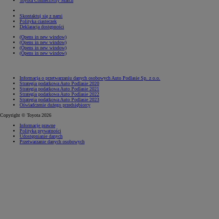
Toyota Connectivity Match
Skontaktuj się z nami
Polityka ciasteczek
Deklaracja dostępności
(Opens in new window)
(Opens in new window)
(Opens in new window)
(Opens in new window)
Informacja o przetwarzaniu danych osobowych Auto Podlasie Sp. z o.o.
Strategia podatkowa Auto Podlasie 2020
Strategia podatkowa Auto Podlasie 2021
Strategia podatkowa Auto Podlasie 2022
Strategia podatkowa Auto Podlasie 2023
Oświadczenie dużego przedsiębiorcy
Copyright © Toyota 2026
Informacje prawne
Polityka prywatności
Udostępnianie danych
Przetwarzanie danych osobowych