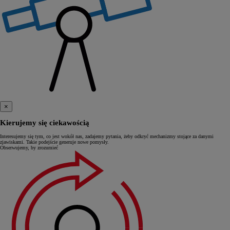
×
Kierujemy się ciekawością
Interesujemy się tym, co jest wokół nas, zadajemy pytania, żeby odkryć mechanizmy stojące za danymi
zjawiskami. Takie podejście generuje nowe pomysły.
Obserwujemy, by zrozumieć