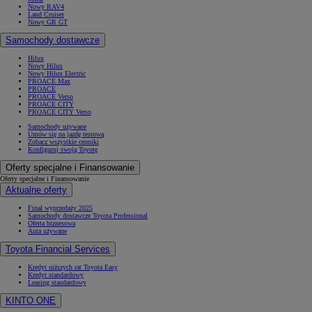
Nowy RAV4
Land Cruiser
Nowy GR GT
Samochody dostawcze
Hilux
Nowy Hilux
Nowy Hilux Electric
PROACE Max
PROACE
PROACE Verso
PROACE CITY
PROACE CITY Verso
Samochody używane
Umów się na jazdę testową
Zobacz wszystkie cenniki
Konfiguruj swoją Toyotę
Oferty specjalne i Finansowanie
Oferty specjalne i Finansowanie
Aktualne oferty
Finał wyprzedaży 2025
Samochody dostawcze Toyota Professional
Oferta biznesowa
Auta używane
Toyota Financial Services
Kredyt niższych rat Toyota Easy
Kredyt standardowy
Leasing standardowy
KINTO ONE