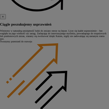
×
Ciągle poszukujemy usprawnień
Wierzymy w naturalną umiejętność ludzi do zmiany rzeczy na lepsze. Liczy się każde usprawnienie – bez
względu na jego wielkość czy zasięg. Zachęcając do innowacyjnego myślenia, prowadzącego do stopniowych
lub przełomowych zmian, staramy się ewoluować dzięki Kaizen, nigdy nie zadowalając się zastanym status
quo.
Tworzymy przestrzeń do rozwoju