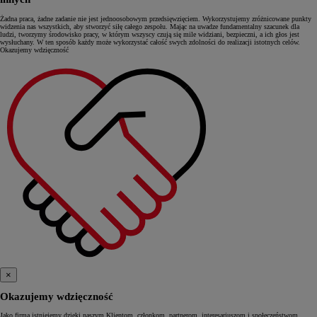
Żadna praca, żadne zadanie nie jest jednoosobowym przedsięwzięciem. Wykorzystujemy zróżnicowane punkty
widzenia nas wszystkich, aby stworzyć siłę całego zespołu. Mając na uwadze fundamentalny szacunek dla
ludzi, tworzymy środowisko pracy, w którym wszyscy czują się mile widziani, bezpieczni, a ich głos jest
wysłuchany. W ten sposób każdy może wykorzystać całość swych zdolności do realizacji istotnych celów.
Okazujemy wdzięczność
×
Okazujemy wdzięczność
Jako firma istniejemy dzięki naszym Klientom, członkom, partnerom, interesariuszom i społeczeństwom.