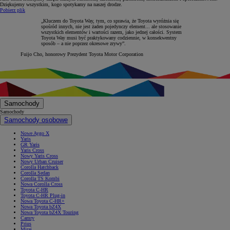
Dziękujemy wszystkim, kogo spotykamy na naszej drodze.
Pobierz plik
„Kluczem do Toyota Way, tym, co sprawia, że Toyota wyróżnia się
spośród innych, nie jest żaden pojedynczy element... ale stosowanie
wszystkich elementów i wartości razem, jako jednej całości. System
Toyota Way musi być praktykowany codziennie, w konsekwentny
sposób – a nie poprzez okresowe zrywy”.
Fuijo Cho, honorowy Prezydent Toyota Motor Corporation
Samochody
Samochody
Samochody osobowe
Nowe Aygo X
Yaris
GR Yaris
Yaris Cross
Nowy Yaris Cross
Nowy Urban Cruiser
Corolla Hatchback
Corolla Sedan
Corolla TS Kombi
Nowa Corolla Cross
Toyota C-HR
Toyota C-HR Plug-in
Nowa Toyota C-HR+
Nowa Toyota bZ4X
Nowa Toyota bZ4X Touring
Camry
Prius
Mirai