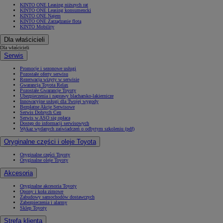
KINTO ONE Leasing niższych rat
KINTO ONE Leasing konsumencki
KINTO ONE Najem
KINTO ONE Zarządzanie flotą
KINTO Mobility
Dla właścicieli
Dla właścicieli
Serwis
Promocje i sezonowe usługi
Pozostałe oferty serwisu
Rezerwacja wizyty w serwisie
Gwarancja Toyota Relax
Pozostałe Gwarancje Toyoty
Ubezpieczenia i naprawy blacharsko-lakiernicze
Innowacyjne usługi dla Twojej wygody
Bezpłatne Akcje Serwisowe
Serwis Dobrych Cen
Serwis w ASO się opłaca
Dostęp do informacji serwisowych
Wykaz wydanych zaświadczeń o odbytym szkoleniu (pdf)
Oryginalne części i oleje Toyota
Oryginalne części Toyoty
Oryginalne oleje Toyoty
Akcesoria
Oryginalne akcesoria Toyoty
Opony i koła zimowe
Zabudowy samochodów dostawczych
Zabezpieczenia i alarmy
Sklep Toyoty
Strefa klienta