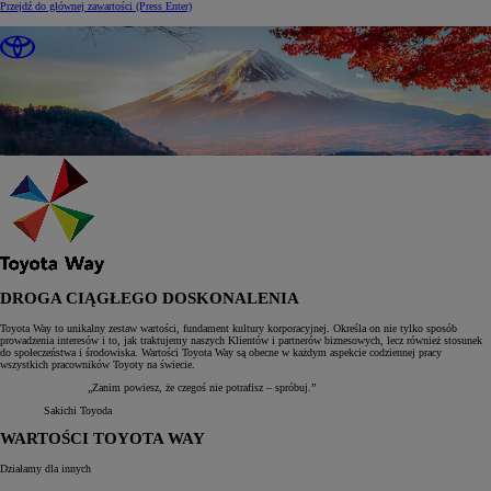
Przejdź do głównej zawartości
(Press Enter)
DROGA CIĄGŁEGO DOSKONALENIA
Toyota Way to unikalny zestaw wartości, fundament kultury korporacyjnej. Określa on nie tylko sposób
prowadzenia interesów i to, jak traktujemy naszych Klientów i partnerów biznesowych, lecz również stosunek
do społeczeństwa i środowiska. Wartości Toyota Way są obecne w każdym aspekcie codziennej pracy
wszystkich pracowników Toyoty na świecie.
„Zanim powiesz, że czegoś nie potrafisz – spróbuj.”
Sakichi Toyoda
WARTOŚCI TOYOTA WAY
Działamy dla innych