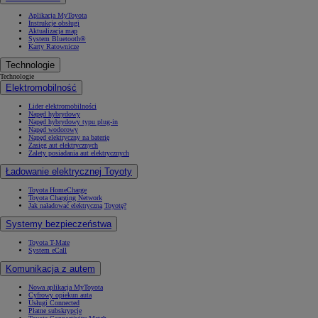
Aplikacja MyToyota
Instrukcje obsługi
Aktualizacja map
System Bluetooth®
Karty Ratownicze
Technologie
Technologie
Elektromobilność
Lider elektromobilności
Napęd hybrydowy
Napęd hybrydowy typu plug-in
Napęd wodorowy
Napęd elektryczny na baterię
Zasięg aut elektrycznych
Zalety posiadania aut elektrycznych
Ładowanie elektrycznej Toyoty
Toyota HomeCharge
Toyota Charging Network
Jak naładować elektryczną Toyotę?
Systemy bezpieczeństwa
Toyota T-Mate
System eCall
Komunikacja z autem
Nowa aplikacja MyToyota
Cyfrowy opiekun auta
Usługi Connected
Płatne subskrypcje