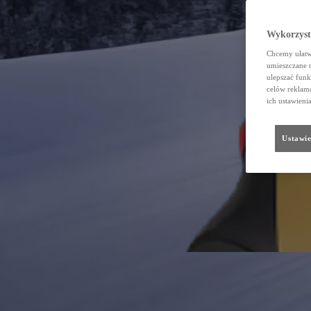
Wykorzystu
Chcemy ułatwi
umieszczane 
ulepszać funk
celów reklamo
ich ustawieni
Ustawie