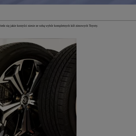
iedz się jakie korzyści niesie ze sobą wybór kompletnych kół zimowych Toyoty.