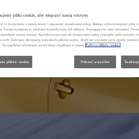
jemy pliki cookie, aby ulepszyć naszą witrynę
ć Ci korzystanie z naszej strony i usprawnić świadczenie usług, dlatego wykorzystujemy pliki co
na Twoim komputerze, telefonie komórkowym lub tablecie. Pomagają one nam zrozumieć Twoje 
cjonalność naszej witryny. Są wykorzystywane do dostarczania usług i narzędzi osób trzecich, a 
wych. Zalecamy akceptację wszystkich plików cookie. Jeżeli nie wyrażasz na to zgody, możesz 
a. Szczegółowe informacje na ten temat znajdziesz w naszej
Polityce plików cookie.
nia plików cookie
Odrzuć wszystkie
Zaakcept