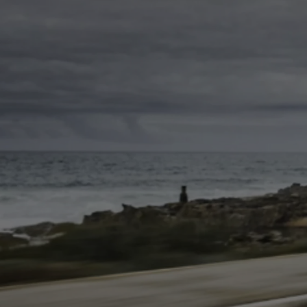
Od
105 300 zł
Corolla Hatchback
HYBRID