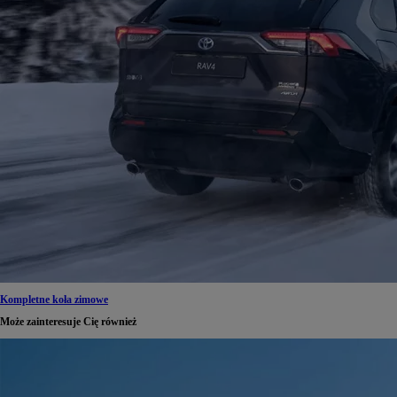
Kompletne koła zimowe
Może zainteresuje Cię również