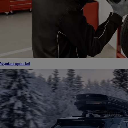
Wymiana opon i kół
Od
81 900 zł
Yaris Cross
HYBRID