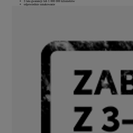
3 lata gwarancji lub 1 000 000 kilometrów
odpowiednie oznakowanie