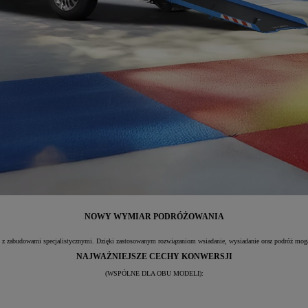
NOWY WYMIAR PODRÓŻOWANIA
udowami specjalistycznymi. Dzięki zastosowanym rozwiązaniom wsiadanie, wysiadanie oraz podróż mogą być
NAJWAŻNIEJSZE CECHY KONWERSJI
(WSPÓLNE DLA OBU MODELI):