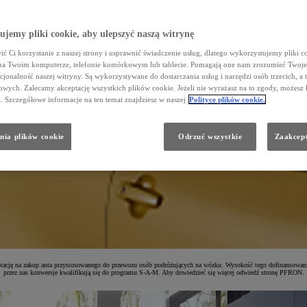
jemy pliki cookie, aby ulepszyć naszą witrynę
ć Ci korzystanie z naszej strony i usprawnić świadczenie usług, dlatego wykorzystujemy pliki co
na Twoim komputerze, telefonie komórkowym lub tablecie. Pomagają one nam zrozumieć Twoje 
cjonalność naszej witryny. Są wykorzystywane do dostarczania usług i narzędzi osób trzecich, a 
wych. Zalecamy akceptację wszystkich plików cookie. Jeżeli nie wyrażasz na to zgody, możesz 
a. Szczegółowe informacje na ten temat znajdziesz w naszej
Polityce plików cookie.
nia plików cookie
Odrzuć wszystkie
Zaakcept
UZYSKAJ DOFINANSOWANIE W WYSOKOŚCI
85%
Z PROGRAMEM SAMODZIELNOŚĆ – AKTYWNOŚĆ – MOBILNOŚĆ
ację na zakup auta przystosowanego do przewozu osób podróżujących na wózku. Wysokość tego dofinansowan
przez nas konwersje kwalifikują się do programu S-A-M. Aby dowiedzieć się więcej odwiedź stronę PFRON.