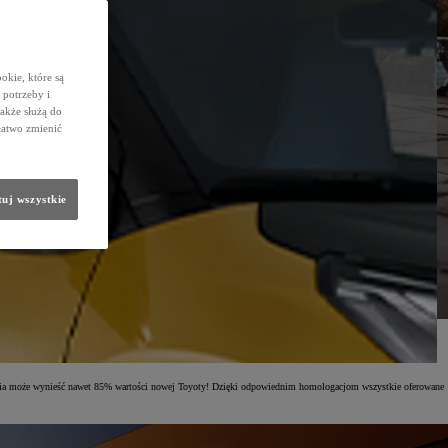
okie, które są
potrzeby i
także służą do
łatwo zmienić
uj wszystkie
ia może wynieść nawet 85% wartości nowej Toyoty! Dzięki odpowiednim homologacjom wszystkie oferowane