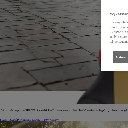
Wykorzystu
Chcemy ułatwi
umieszczane 
ulepszać funk
celów reklamo
ich ustawieni
Ustawie
W ramach programu PFRON „Samodzielność – Aktywność – Mobilność” możesz ubiegać się o bezzwrotną dot
Poznaj szczegóły programu
(Opens in new window)