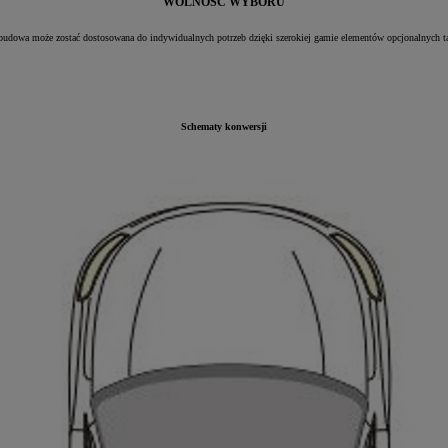
WOLNOŚĆ WYBORU
budowa może zostać dostosowana do indywidualnych potrzeb dzięki szerokiej gamie elementów opcjonalnych ta
Schematy konwersji