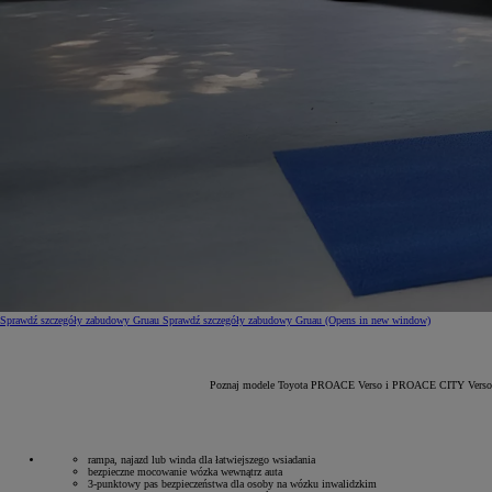
Sprawdź szczegóły zabudowy Gruau
Sprawdź szczegóły zabudowy Gruau
(Opens in new window)
Od
81 900 zł
Yaris Cross
Poznaj modele Toyota PROACE Verso i PROACE CITY Verso z zab
HYBRID
rampa, najazd lub winda dla łatwiejszego wsiadania
bezpieczne mocowanie wózka wewnątrz auta
3-punktowy pas bezpieczeństwa dla osoby na wózku inwalidzkim