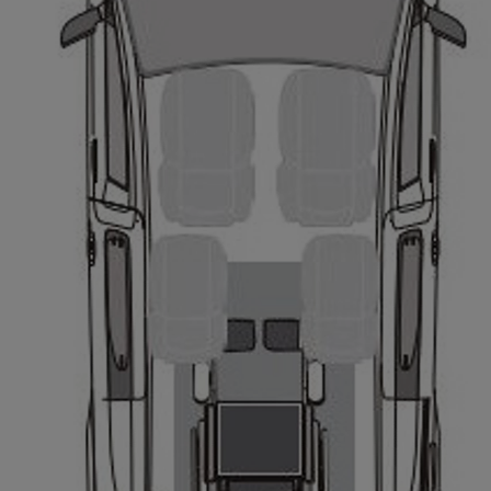
Od
105 300 zł
Corolla Hatchback
HYBRID