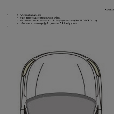
Każda za
wyciągarka na pilota
pasy zapobiegające stoczeniu się wózka
dodatkowy zestaw mocowania dla drugiego wózka (tylko PROACE Verso)
zabudowa z homologacją do przewozu 5 lub więcej osób