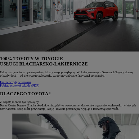
100% TOYOTY W TOYOCIE
USŁUGI BLACHARSKO-LAKIERNICZE
Oddaj swoje auto w ręce ekspertów, którzy znają je najlepiej. W Autoryzowanych Serwisach Toyoty dbamy
o każdy detal – od pierwszego zgłoszenia, aż po przywrócenie fabrycznej sprawności.
Umów wizytę w serwisie
Pobierz protokół szkody (PDF)
DLACZEGO TOYOTA?
Z Toyotą możesz być spokojny.
Nasze Centra Napraw Blacharsko-Lakierniczych* to nowoczesne, doskonale wyposażone placówki, w których
doświadczeni specjaliści przywracają Twojej Toyocie perfekcyjny wygląd i fabryczną sprawność.