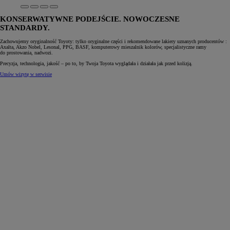
KONSERWATYWNE PODEJŚCIE. NOWOCZESNE
STANDARDY.
Zachowujemy oryginalność Toyoty: tylko oryginalne części i rekomendowane lakiery uznanych producentów :
Axalta, Akzo Nobel, Lesonal, PPG, BASF, komputerowy mieszalnik kolorów, specjalistyczne ramy
do prostowania, nadwozi.
Precyzja, technologia, jakość – po to, by Twoja Toyota wyglądała i działała jak przed kolizją.
Umów wizytę w serwisie