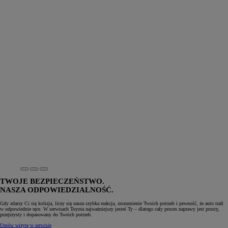
TWOJE BEZPIECZEŃSTWO.
NASZA ODPOWIEDZIALNOŚĆ.
Gdy zdarzy Ci się kolizja, liczy się nasza szybka reakcja, zrozumienie Twoich potrzeb i pewność, że auto trafi
w odpowiednie ręce. W serwisach Toyota najważniejszy jesteś Ty – dlatego cały proces naprawy jest prosty,
przejrzysty i dopasowany do Twoich potrzeb.
Umów wizytę w serwisie