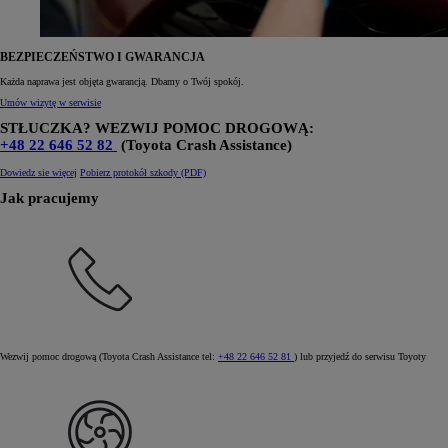
BEZPIECZEŃSTWO I GWARANCJA
Każda naprawa jest objęta gwarancją. Dbamy o Twój spokój.
Umów wizytę w serwisie
STŁUCZKA? WEZWIJ POMOC DROGOWĄ:
+48 22 646 52 82
(Toyota Crash Assistance)
Dowiedz sie więcej
Pobierz protokół szkody (PDF)
Jak pracujemy
Wezwij pomoc drogową (Toyota Crash Assistance tel:
+48 22 646 52 81
) lub przyjedź do serwisu Toyoty