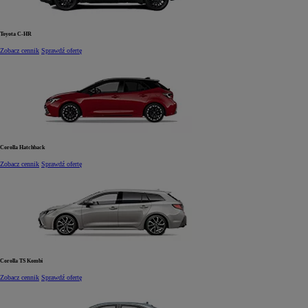
Toyota C-HR
Zobacz cennik
Sprawdź ofertę
Corolla Hatchback
Zobacz cennik
Sprawdź ofertę
Od
81 900 zł
Yaris Cross
HYBRID
Corolla TS Kombi
Zobacz cennik
Sprawdź ofertę