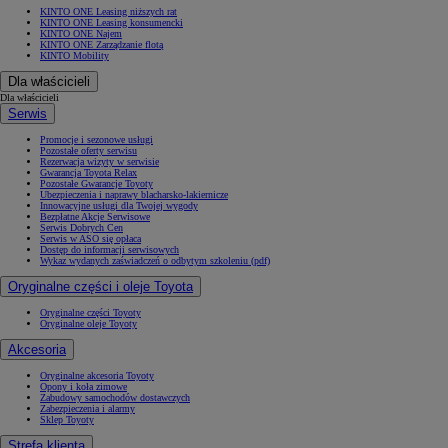
KINTO ONE Leasing niższych rat
KINTO ONE Leasing konsumencki
KINTO ONE Najem
KINTO ONE Zarządzanie flotą
KINTO Mobility
Dla właścicieli
Od
105 300 zł
Dla właścicieli
Corolla Hatchback
Serwis
HYBRID
Promocje i sezonowe usługi
Pozostałe oferty serwisu
Rezerwacja wizyty w serwisie
Gwarancja Toyota Relax
Pozostałe Gwarancje Toyoty
Ubezpieczenia i naprawy blacharsko-lakiernicze
Innowacyjne usługi dla Twojej wygody
Bezpłatne Akcje Serwisowe
Serwis Dobrych Cen
Serwis w ASO się opłaca
Dostęp do informacji serwisowych
Wykaz wydanych zaświadczeń o odbytym szkoleniu (pdf)
Oryginalne części i oleje Toyota
Oryginalne części Toyoty
Oryginalne oleje Toyoty
Akcesoria
Oryginalne akcesoria Toyoty
Opony i koła zimowe
Zabudowy samochodów dostawczych
Zabezpieczenia i alarmy
Sklep Toyoty
Strefa klienta