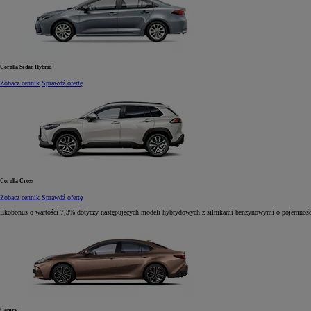
Corolla Sedan Hybrid
Zobacz cennik
Sprawdź ofertę
Corolla Cross
Zobacz cennik
Sprawdź ofertę
Ekobonus o wartości
7,3%
dotyczy następujących modeli hybrydowych z silnikami benzynowymi
o pojemności
Camry