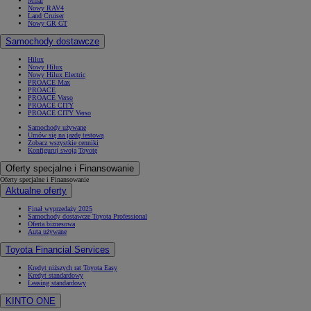
Mirai
Nowy RAV4
Land Cruiser
Nowy GR GT
Samochody dostawcze
Hilux
Nowy Hilux
Nowy Hilux Electric
PROACE Max
PROACE
PROACE Verso
PROACE CITY
PROACE CITY Verso
Samochody używane
Umów się na jazdę testową
Zobacz wszystkie cenniki
Konfiguruj swoją Toyotę
Oferty specjalne i Finansowanie
Oferty specjalne i Finansowanie
Aktualne oferty
Finał wyprzedaży 2025
Samochody dostawcze Toyota Professional
Oferta biznesowa
Auta używane
Toyota Financial Services
Kredyt niższych rat Toyota Easy
Kredyt standardowy
Leasing standardowy
KINTO ONE