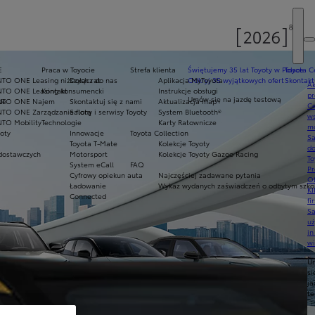
E
Praca w Toyocie
Strefa klienta
Świętujemy 35 lat Toyoty w Polsce
Toyota C
NTO ONE Leasing niższych rat
Dołącz do nas
Aplikacja MyToyota
Odkryj 35 wyjątkowych ofert
Skontakt
Ak
NTO ONE Leasing konsumencki
Kontakt
Instrukcje obsługi
pr
Umów się na jazdę testową
de
NTO ONE Najem
Skontaktuj się z nami
Aktualizacja map
Ce
NTO ONE Zarządzanie flotą
Salony i serwisy Toyoty
System Bluetooth®
ws
NTO Mobility
Technologie
Karty Ratownicze
mo
oty
Innowacje
Toyota Collection
S
Toyota T-Mate
Kolekcje Toyoty
do
dostawczych
Motorsport
Kolekcje Toyoty Gazoo Racing
To
System eCall
FAQ
Pr
Cyfrowy opiekun auta
Najczęściej zadawane pytania
Of
Ładowanie
Wykaz wydanych zaświadczeń o odbytym szkol
KI
Connected
fi
S
u
in
w
U
si
ja
te