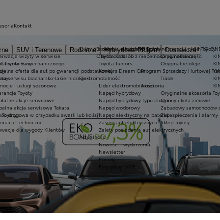
esoria
Kontakt
Kluby dla dzieci i młodzieży
Ekobonus dla hybryd Toyoty
Oryginalne części i oleje Toyoty
KINTO ON
zne
SUV i Terenowe
Rodzinne
Hybrydowe Plug-in
Dostawcze
erwacja wizyty w serwisie
Oferta dla osób z niepełnosprawnościami
Toyota Kids
Oryginalne części
KI
at Toyota Easy
rta serwisu mechanicznego
Toyota Juniors
Oryginalne oleje
KI
owy
cjalna oferta dla aut po gwarancji podstawowej
Konkurs Dream Car
Program Sprzedaży Hurtowej Tra
KI
dowy
rta serwisu blacharsko-lakierniczego
Elektromobilność
Trade
KI
mocje i usługi sezonowe
Lider elektromobilności
Akcesoria
KI
rancje Toyoty
Napęd hybrydowy
Oryginalne akcesoria Toy
płatne akcje serwisowe
Napęd hybrydowy typu plug-in
Opony i koła zimowe
balna akcja serwisowa Takata
Napęd wodorowy
Zabudowy samochodów 
 Toyoty
oc drogowa w przypadku awarii lub kolizji
Napęd elektryczny na baterię
Zabezpieczenia i alarmy
ormacje techniczne
Zasięg aut elektrycznych
Sklep Toyoty
owacje dla wygody Klientów
Zalety posiadania aut elektrycznych
Aktualności
Nowości i wydarzenia
Newsletter
Porady
Regulacje CAFE