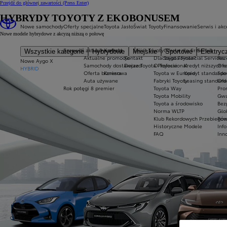
Przejdź do głównej zawartości
(Press Enter)
HYBRYDY TOYOTY Z EKOBONUSEM
Nowe samochody
Oferty specjalne
Toyota Jasło
Świat Toyoty
Finansowanie
Serwis i akc
Nowe modele hybrydowe z akcyzą niższą o połowę
Sprawdź aktualne oferty
Kontakt
Świat Toyoty
Oferta dla firm
Serwis
Wszystkie kategorie
Hybrydowe
Miejskie
Sportowe
Elektryc
Aktualne promocje
Kontakt
Dlaczego Toyota?
Toyota Financial Services
Rez
Nowe Aygo X
Samochody dostawcze Toyota Professional
Dojazd
O Toyocie
Kredyt niższych r
Ofe
HYBRID
Oferta biznesowa
Kariera
Toyota w Europie
Kredyt standard
Spe
Auta używane
Fabryki Toyoty
Leasing standar
Ofe
Rok potęgi 8 premier
Toyota Way
Pro
Toyota Mobility
Gwa
Toyota a środowisko
Bez
Norma WLTP
Glo
Klub Rekordowych Przebiegów
Pom
Historyczne Modele
Inf
FAQ
Inn