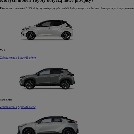
Których modeli Toyoty dotyczą nowe przepisy?
Ekobonus o wartości
1,5%
dotyczy następujących modeli hybrydowych z silnikami benzynowymi
o pojemnośc
Yaris
Zobacz cennik
Sprawdź ofertę
Yaris Cross
Zobacz cennik
Sprawdź ofertę