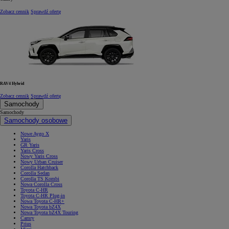
Zobacz cennik
Sprawdź ofertę
RAV4 Hybrid
Zobacz cennik
Sprawdź ofertę
Samochody
Samochody
Samochody osobowe
Nowe Aygo X
Yaris
GR Yaris
Yaris Cross
Nowy Yaris Cross
Nowy Urban Cruiser
Corolla Hatchback
Corolla Sedan
Corolla TS Kombi
Nowa Corolla Cross
Toyota C-HR
Toyota C-HR Plug-in
Nowa Toyota C-HR+
Nowa Toyota bZ4X
Nowa Toyota bZ4X Touring
Camry
Prius