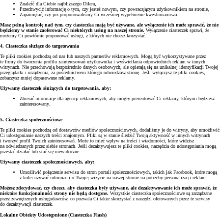
Znaleźć dla Ciebie najbliższego Dilera,
Przechwycić informację o tym, czy jesteś nowym, czy powracającym użytkownikiem na stronie,
Zapamiętać, czy już proponowaliśmy Ci wcześniej wypełnienie kwestionariusza.
Masz pełną kontrolę nad tym, czy ciasteczka mają być używane, ale wyłączenie ich może sprawić, że nie
będziemy w stanie zaoferować Ci niektórych usług na naszej stronie.
Wyłączenie ciasteczek sprawi, że
możemy Ci powtórnie proponować usługi, z których nie chcesz korzystać.
4. Ciasteczka służące do targetowania
Te pliki cookies pochodzą od nas lub naszych partnerów reklamowych. Mogą być wykorzystywane przez
te firmy do tworzenia profilu zainteresowań użytkownika i wyświetlania odpowiednich reklam w innych
witrynach. Nie przechowują bezpośrednio danych osobowych, ale opierają się na unikalnej identyfikacji Twojej
przeglądarki i urządzenia, za pośrednictwem którego odwiedzasz stronę. Jeśli wyłączysz te pliki cookies,
zobaczysz mniej dopasowane reklamy.
Używamy ciasteczek służących do targetowania, aby:
Zbierać informacje dla agencji reklamowych, aby mogły prezentować Ci reklamy, którymi będziesz
zainteresowany.
5. Ciasteczka społecznościowe
Te pliki cookies pochodzą od dostawców mediów społecznościowych, dodaliśmy je do witryny, aby umożliwić
Ci udostępnianie naszych treści znajomym. Pliki są w stanie śledzić Twoją aktywność w innych witrynach
i tworzyć profil Twoich zainteresowań. Może to mieć wpływ na treści i wiadomości, które widzisz
na odwiedzanych przez siebie stronach. Jeśli dezaktywujesz te pliki cookies, narzędzia do udostępniania mogą
przestać działać lub stać się niewidoczne.
Używamy ciasteczek społecznościowych, aby:
Umożliwić połączenie serwisu do stron portali społecznościowych, takich jak Facebook, które mogą
z kolei używać informacji o Twojej wizycie na naszej stronie na potrzeby personalizacji reklam.
Możesz zdecydować, czy chcesz, aby ciasteczka były używane, ale dezaktywowanie ich może sprawić, że
niektóre funkcjonalności strony nie będą dostępne.
Wszystkie ciasteczka społecznościowe są zarządzane
przez zewnętrznych usługodawców, co pozwala Ci także skorzystać z narzędzi oferowanych przez te serwisy
do dezaktywacji ciasteczek.
Lokalne Obiekty Udostępnione (Ciasteczka Flash)