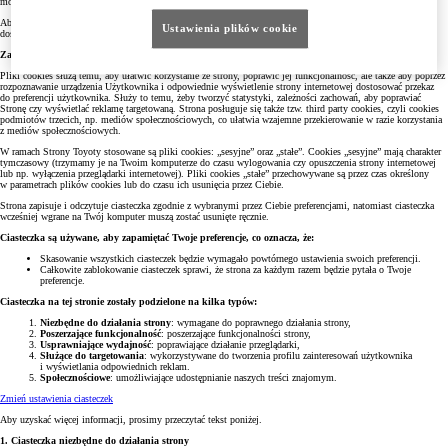
mogą działać niepoprawnie lub być niedostępne.
Aby uzyskać więcej informacji o tym, jak Toyota przetwarza Twoje dane osobowe, a także o tym, jak żądać
Ustawienia plików cookie
dostępu do informacji i jak egzekwować przysługujące Ci prawa, zapoznaj się z naszą
Polityką Prywatności
.
Zawartość strony internetowej Toyoty. Cel stosowania cookies.
Pliki cookies służą temu, aby ułatwić korzystanie ze strony, poprawić jej funkcjonalność, ale także aby poprzez
rozpoznawanie urządzenia Użytkownika i odpowiednie wyświetlenie strony internetowej dostosować przekaz
do preferencji użytkownika. Służy to temu, żeby tworzyć statystyki, zależności zachowań, aby poprawiać
Stronę czy wyświetlać reklamę targetowaną. Strona posługuje się także tzw. third party cookies, czyli cookies
podmiotów trzecich, np. mediów społecznościowych, co ułatwia wzajemne przekierowanie w razie korzystania
z mediów społecznościowych.
W ramach Strony Toyoty stosowane są pliki cookies: „sesyjne” oraz „stałe”. Cookies „sesyjne” mają charakter
tymczasowy (trzymamy je na Twoim komputerze do czasu wylogowania czy opuszczenia strony internetowej
lub np. wyłączenia przeglądarki internetowej). Pliki cookies „stałe” przechowywane są przez czas określony
w parametrach plików cookies lub do czasu ich usunięcia przez Ciebie.
Strona zapisuje i odczytuje ciasteczka zgodnie z wybranymi przez Ciebie preferencjami, natomiast ciasteczka
wcześniej wgrane na Twój komputer muszą zostać usunięte ręcznie.
Ciasteczka są używane, aby zapamiętać Twoje preferencje, co oznacza, że:
Skasowanie wszystkich ciasteczek będzie wymagało powtórnego ustawienia swoich preferencji.
Całkowite zablokowanie ciasteczek sprawi, że strona za każdym razem będzie pytała o Twoje
preferencje.
Ciasteczka na tej stronie zostały podzielone na kilka typów:
Niezbędne do działania strony
: wymagane do poprawnego działania strony,
Poszerzające funkcjonalność
: poszerzające funkcjonalności strony,
Usprawniające wydajność
: poprawiające działanie przeglądarki,
Służące do targetowania
: wykorzystywane do tworzenia profilu zainteresowań użytkownika
i wyświetlania odpowiednich reklam.
Społecznościowe
: umożliwiające udostępnianie naszych treści znajomym.
Zmień ustawienia ciasteczek
Aby uzyskać więcej informacji, prosimy przeczytać tekst poniżej.
1. Ciasteczka niezbędne do działania strony