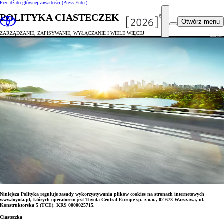
Przejdź do głównej zawartości
(Press Enter)
POLITYKA CIASTECZEK
Otwórz menu
ZARZĄDZANIE, ZAPISYWANIE, WYŁĄCZANIE I WIELE WIĘCEJ
Niniejsza Polityka reguluje zasady wykorzystywania plików cookies na stronach internetowych
www.toyota.pl, których operatorem jest Toyota Central Europe sp. z o.o., 02-673 Warszawa, ul.
Konstruktorska 5 (TCE), KRS 0000025715.
Ciasteczka