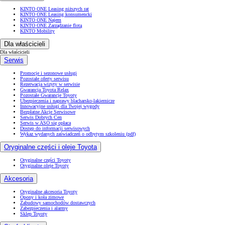
KINTO ONE Leasing niższych rat
KINTO ONE Leasing konsumencki
KINTO ONE Najem
KINTO ONE Zarządzanie flotą
KINTO Mobility
Dla właścicieli
Dla właścicieli
Serwis
Promocje i sezonowe usługi
Pozostałe oferty serwisu
Rezerwacja wizyty w serwisie
Gwarancja Toyota Relax
Pozostałe Gwarancje Toyoty
Ubezpieczenia i naprawy blacharsko-lakiernicze
Innowacyjne usługi dla Twojej wygody
Bezpłatne Akcje Serwisowe
Serwis Dobrych Cen
Serwis w ASO się opłaca
Dostęp do informacji serwisowych
Wykaz wydanych zaświadczeń o odbytym szkoleniu (pdf)
Oryginalne części i oleje Toyota
Oryginalne części Toyoty
Oryginalne oleje Toyoty
Akcesoria
Oryginalne akcesoria Toyoty
Opony i koła zimowe
Zabudowy samochodów dostawczych
Zabezpieczenia i alarmy
Sklep Toyoty