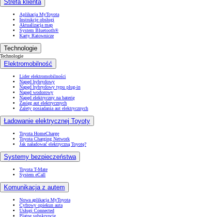
Strefa klienta
Aplikacja MyToyota
Instrukcje obsługi
Aktualizacja map
System Bluetooth®
Karty Ratownicze
Technologie
Technologie
Elektromobilność
Lider elektromobilności
Napęd hybrydowy
Napęd hybrydowy typu plug-in
Napęd wodorowy
Napęd elektryczny na baterię
Zasięg aut elektrycznych
Zalety posiadania aut elektrycznych
Ładowanie elektrycznej Toyoty
Toyota HomeCharge
Toyota Charging Network
Jak naładować elektryczną Toyotę?
Systemy bezpieczeństwa
Toyota T-Mate
System eCall
Komunikacja z autem
Nowa aplikacja MyToyota
Cyfrowy opiekun auta
Usługi Connected
Płatne subskrypcje