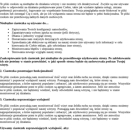
Te pliki cookies są niezbędne do działania witryny i nie możemy ich dezaktywować. Zwykle są one używane
tylko w odpowiedzi na działania podejmowane przez Ciebie, takie jak wysłanie żądania usługi, zmiana
preferencji prywatności, logowanie czy wypełnianie formularzy. Twoja przeglądarka może blokować te pliki
cookies lub ostrzegać Cię o nich, ale po ich wyłączeniu nasza strona nie będzie w pełni funkcjonalna. Te pliki
cookies nie przechowują żadnych danych osobowych.
Niezbędne ciasteczka są używane do…
Zapisywania Twoich konfiguracji samochodów,
Zapamiętywania wyboru języka na stronie (jeśli dotyczy),
Dbania o jednolity wygląd strony,
Dostarczania nam statystyk dotyczących użytkowania strony,
Sprawdzania jak efektywne są reklamy na naszej stronie (nie używamy tych informacji w celu
kierowania do Ciebie reklam, gdy odwiedzasz inne strony),
Monitorowania błędów i ulepszania strony,
Testowania nowego wyglądu naszej strony.
Zaakceptowanie tych ciasteczek jest niezbędne do prawidłowego użytkowania strony. Po zablokowaniu
ich nie jesteśmy w stanie przewidzieć, w jaki sposób strona będzie się zachowywała podczas Twojej
wizyty.
2. Ciasteczka poszerzające funkcjonalność
Te pliki cookies pozwalają nam monitorować ilość wizyt oraz źródła ruchu na stronie, dzięki czemu możemy
zmierzyć i poprawiać wydajność naszej witryny. Pomagają nam dowiedzieć się, które strony są
najpopularniejsze, a które najmniej popularne i zobaczyć, jak użytkownicy poruszają się po stronie. Wszystkie
informacje gromadzone przez te pliki cookies są agregowane, a zatem anonimowe. Jeśli nie zezwolisz
na te pliki cookies, nie będziemy wiedzieć, kiedy odwiedziłeś naszą witrynę, i nie będziemy w stanie
monitorować jej działania.
3. Ciasteczka usprawniające wydajność
Te pliki cookies pozwalają nam monitorować ilość wizyt oraz źródła ruchu na stronie, dzięki czemu możemy
zmierzyć i poprawiać wydajność naszej witryny. Pomagają nam dowiedzieć się, które strony są
najpopularniejsze, a które najmniej popularne i zobaczyć, jak użytkownicy poruszają się po stronie. Wszystkie
informacje gromadzone przez te pliki cookies są agregowane, a zatem anonimowe. Jeśli nie zezwolisz
na te pliki cookie, nie będziemy wiedzieć, kiedy odwiedziłeś naszą witrynę, i nie będziemy w stanie
monitorować jej działania.
Używamy ciasteczek usprawniających wydajność, aby: