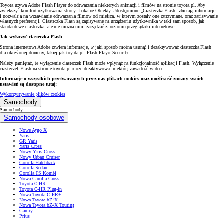
Toyota używa Adobe Flash Player do odtwarzania niektórych animacji i filmów na stronie toyota.pl. Aby
zwiększyć komfort użytkowania strony, Lokalne Obiekty Udostępnione „Ciasteczka Flash” zbierają informacje
i pozwalają na wznawianie odtwarzania filmów od miejsca, w którym zostały one zatrzymane, oraz zapisywanie
własnych preferencji. Ciasteczka Flash są zapisywane na urządzeniu użytkownika w taki sam sposób, jak
standardowe ciasteczka, ale nie można nimi zarządzać z poziomu przeglądarki internetowej.
Jak wyłączyć ciasteczka Flash
Strona internetowa Adobe zawiera informacje, w jaki sposób można usunąć i dezaktywować ciasteczka Flash
dla określonej domeny, takiej jak toyota.pl: Flash Player Security
Należy pamiętać, że wyłączenie ciasteczek Flash może wpłynąć na funkcjonalność aplikacji Flash. Wyłączenie
ciasteczek Flash na stronie toyota.pl może dezaktywować niektórą zawartość wideo.
Informacje o wszystkich przetwarzanych przez nas plikach cookies oraz możliwość zmiany swoich
ustawień są dostępne tutaj:
Wykorzystywanie plików cookies
Samochody
Samochody
Samochody osobowe
Nowe Aygo X
Yaris
GR Yaris
Yaris Cross
Nowy Yaris Cross
Nowy Urban Cruiser
Corolla Hatchback
Corolla Sedan
Corolla TS Kombi
Nowa Corolla Cross
Toyota C-HR
Toyota C-HR Plug-in
Nowa Toyota C-HR+
Nowa Toyota bZ4X
Nowa Toyota bZ4X Touring
Camry
Prius