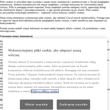
Pliki cookies to niewielkie dane wysyłane z naszej strony internetowej i przechowywane w Twojej przeglądarce
internetowej, telefonie komórkowym lub innym urządzeniu, z którego korzystasz do wyświetlenia naszej
witryny. Pliki te pomagają stronie rozpoznać Twoje urządzenie podczas następnej wizyty, zapewniają dostęp
do określonych funkcji i pozwalają zrozumieć, w jaki sposób poruszasz się po stronie. Pliki cookies
to powszechna technologia internetowa – większość witryn korzysta z plików cookies.
Nasza strona internetowa wykorzystuje pliki cookies, aby odróżnić Cię od innych użytkowników. Pomaga nam
to zapewnić lepsze doświadczenia podczas przeglądania naszej witryny, a także umożliwia nam ulepszanie jej
funkcjonalności.
Poniżej można znaleźć więcej informacji na temat każdej kategorii plików cookies, ich pochodzenia i czasu
obowiązywania.
Ustawienia strony internetowej
Poprzez domyślne ustawienie przeglądarek, akceptujesz pliki cookies. Możesz zmienić ustawienia przeglądarki
i kontrolować ruch ciasteczek poprzez ich akceptowanie lub odrzucenie. Oczywiście możesz uzyskać dostęp
do naszych stron internetowych bez instalowania plików cookies. Nastąpi to jednak kosztem jakości
korzystania ze strony internetowej. TCE zapisuje i korzysta z plików cookies za Twoją zgodą wyrażoną poprzez
Wykorzystujemy pliki cookie, aby ulepszyć naszą
kontynuowanie przez Ciebie korzystania ze Stron bez zmiany ustawień przeglądarki, której używasz,
witrynę
odwiedzając nasze strony, o czym informujemy poprzez baner na stronie („wyraźne działanie”).
Ww. strona posiada narzędzie, które pozwala Ci zarządzać ciasteczkami. Aby go użyć, Twoja przeglądarka musi
Chcemy ułatwić Ci korzystanie z naszej strony i usprawnić świadczenie usług,
obsługiwać JavaScript. Jeżeli Twoja przeglądarka nie spełnia powyższego warunku, wciąż możesz przeglądać
informacje o ciasteczkach, ale zarządzanie nimi może odbywać się jedynie ręcznie poprzez ustawienia
dlatego wykorzystujemy pliki cookie, które są umieszczane na Twoim
przeglądarki.
komputerze, telefonie komórkowym lub tablecie. Pomagają one nam zrozumieć
Cofnięcie zgody na cookies
Twoje potrzeby i ulepszać funkcjonalność naszej witryny. Są wykorzystywane do
Masz prawo cofnąć zgodę na korzystanie przez Stronę z plików cookies. Służy temu np. zmiana ustawień
dostarczania usług i narzędzi osób trzecich, a także służą do celów reklamowych.
dotyczących plików cookies. Szczegółowe informacje o tym, jak dokonać rekonfiguracji ustawień urządzenia
Zalecamy akceptację wszystkich plików cookie. Jeżeli nie wyrażasz na to zgody,
i przeglądarki, dostępne są w ustawieniach oprogramowania (przeglądarki internetowej). Konkretna
wyszukiwarka internetowa umożliwia także blokady działania cookies. W pozostałym zakresie stosuje się
możesz łatwo zmienić ich ustawienia. Szczegółowe informacje na ten temat
postanowienia
Polityki Prywatności
. W wyniku zmiany ustawień konkretnej przeglądarki zostanie umieszczony
znajdziesz w naszej
Polityce plików cookie.
tzw. plik cookie opt – out, którego celem jest identyfikacji Twojego sprzeciwu. W każdej przeglądarce należy
wykonać taką samą operację wyłączenia cookies.
Wyłączenie plików cookie
Odrzuć wszystkie
Zaakceptuj wszystkie
Większość przeglądarek domyślnie akceptuje pliki cookies. Jeśli dezaktywujesz używanie plików cookies,
włączysz ostrzeżenia przed ich użyciem lub nie zaakceptujesz ustawień, niektóre funkcje na stronie Toyoty