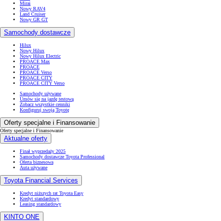
Mirai
Nowy RAV4
Land Cruiser
Nowy GR GT
Samochody dostawcze
Hilux
Nowy Hilux
Nowy Hilux Electric
PROACE Max
PROACE
PROACE Verso
PROACE CITY
PROACE CITY Verso
Samochody używane
Umów się na jazdę testową
Zobacz wszystkie cenniki
Konfiguruj swoją Toyotę
Oferty specjalne i Finansowanie
Oferty specjalne i Finansowanie
Aktualne oferty
Finał wyprzedaży 2025
Samochody dostawcze Toyota Professional
Oferta biznesowa
Auta używane
Toyota Financial Services
Kredyt niższych rat Toyota Easy
Kredyt standardowy
Leasing standardowy
KINTO ONE