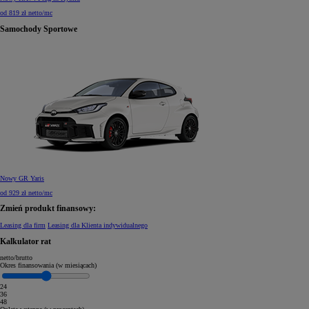
od 819 zł netto/mc
Samochody Sportowe
Nowy GR Yaris
od 929 zł netto/mc
Zmień produkt finansowy:
Leasing dla firm
Leasing dla Klienta indywidualnego
Kalkulator rat
netto
/
brutto
Okres finansowania (w miesiącach)
24
36
48