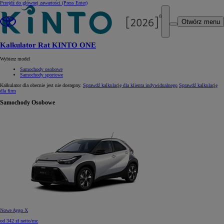
Przejdź do głównej zawartości
(Press Enter)
Otwórz menu
Kalkulator Rat KINTO ONE
Wybierz model
Samochody osobowe
Samochody sportowe
Kalkulator dla
obecnie jest nie dostępny.
Sprawdź kalkulację dla klienta indywidualnego
Sprawdź kalkulację
dla firm
Samochody Osobowe
Nowe Aygo X
od 342 zł netto/mc