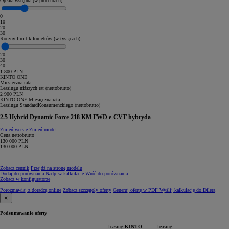
Opłata wstępna (w procentach)
0
10
20
30
Roczny limit kilometrów (w tysiącach)
20
30
40
1 800
PLN
KINTO ONE
Miesięczna rata
Leasingu niższych rat (
netto
brutto
)
2 900
PLN
KINTO ONE
Miesięczna rata
Leasingu
Standard
Konsumenckiego
(
netto
brutto
)
2.5 Hybrid Dynamic Force 218 KM FWD e-CVT hybryda
Zmień wersję
Zmień model
Cena
netto
brutto
130 000
PLN
130 000
PLN
Zobacz cennik
Przejdź na stronę modelu
Dodaj do porównania
Nadpisz kalkulację
Wróć do porównania
Zobacz w konfiguratorze
Porozmawiaj z doradcą online
Zobacz szczegóły oferty
Generuj ofertę w PDF
Wyślij kalkulację do Dilera
×
Podsumowanie oferty
Leasing
KINTO
Leasing