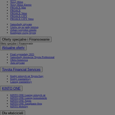
Nowy Hilux
Nowy Hilux Electric
PROACE Max
PROACE
PROACE Verso
PROACE CITY
PROACE CITY Verso
Samochody używane
Umów się na jazdę testową
Zobacz wszystkie cenniki
Konfiguruj swoją Toyotę
Oferty specjalne i Finansowanie
Oferty specjalne i Finansowanie
Aktualne oferty
Finał wyprzedaży 2025
Samochody dostawcze Toyota Professional
Oferta biznesowa
Auta używane
Toyota Financial Services
Kredyt niższych rat Toyota Easy
Kredyt standardowy
Leasing standardowy
KINTO ONE
KINTO ONE Leasing niższych rat
KINTO ONE Leasing konsumencki
KINTO ONE Najem
KINTO ONE Zarządzanie flotą
KINTO Mobility
Dla właścicieli