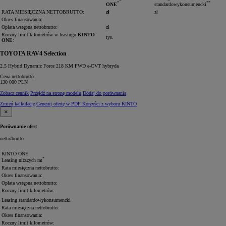
*
**
ONE
standardowy
konsumencki
RATA MIESIĘCZNA
NETTO
BRUTTO
:
zł
zł
Okres finansowania:
Opłata wstępna
netto
brutto
:
zł
Roczny limit kilometrów w leasingu
KINTO
tys.
ONE
:
TOYOTA RAV4 Selection
2.5 Hybrid Dynamic Force 218 KM FWD e-CVT hybryda
Cena
netto
brutto
130 000
PLN
Zobacz cennik
Przejdź na stronę modelu
Dodaj do porównania
Zmień kalkulację
Generuj ofertę w PDF
Korzyści z wyboru KINTO
×
Porównanie ofert
netto
/
brutto
KINTO ONE
*
Leasing niższych rat
Rata miesięczna
netto
brutto
:
Okres finansowania:
Opłata wstępna
netto
brutto
:
Roczny limit kilometrów:
Leasing
standardowy
konsumencki
Rata miesięczna
netto
brutto
:
Okres finansowania:
Roczny limit kilometrów: