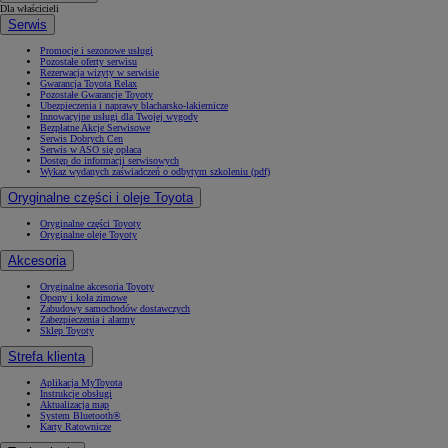
Dla właścicieli
Serwis
Promocje i sezonowe usługi
Pozostałe oferty serwisu
Rezerwacja wizyty w serwisie
Gwarancja Toyota Relax
Pozostałe Gwarancje Toyoty
Ubezpieczenia i naprawy blacharsko-lakiernicze
Innowacyjne usługi dla Twojej wygody
Bezpłatne Akcje Serwisowe
Serwis Dobrych Cen
Serwis w ASO się opłaca
Dostęp do informacji serwisowych
Wykaz wydanych zaświadczeń o odbytym szkoleniu (pdf)
Oryginalne części i oleje Toyota
Oryginalne części Toyoty
Oryginalne oleje Toyoty
Akcesoria
Oryginalne akcesoria Toyoty
Opony i koła zimowe
Zabudowy samochodów dostawczych
Zabezpieczenia i alarmy
Sklep Toyoty
Strefa klienta
Aplikacja MyToyota
Instrukcje obsługi
Aktualizacja map
System Bluetooth®
Karty Ratownicze