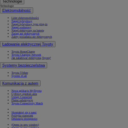
Technologie
Technologie
Elektromobilność
Lider elektromobilności
Napęd hybrydowy
Napęd hybrydowy typu plug-in
Napęd wodorowy
Napęd elektryczny na baterię
Zasięg aut elektrycznych
Zalety posiadania aut elektrycznych
Ładowanie elektrycznej Toyoty
Toyota HomeCharge
Toyota Charging Network
Jak naładować elektryczną Toyotę?
Systemy bezpieczeństwa
Toyota T-Mate
System eCall
Komunikacja z autem
Nowa aplikacja MyToyota
Cyfrowy opiekun auta
Usługi Connected
Płatne subskrypcje
Toyota Connectivity Match
Skontaktuj się z nami
Polityka ciasteczek
Deklaracja dostępności
(Opens in new window)
(Opens in new window)