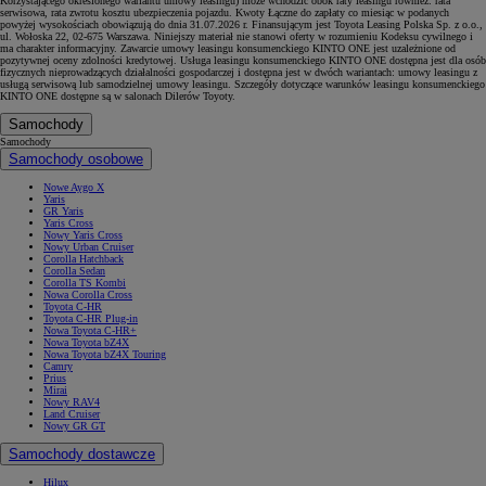
Korzystającego określonego wariantu umowy leasingu) może wchodzić obok raty leasingu również: rata
serwisowa, rata zwrotu kosztu ubezpieczenia pojazdu. Kwoty Łączne do zapłaty co miesiąc w podanych
powyżej wysokościach obowiązują do dnia 31.07.2026 r. Finansującym jest Toyota Leasing Polska Sp. z o.o.,
ul. Wołoska 22, 02-675 Warszawa. Niniejszy materiał nie stanowi oferty w rozumieniu Kodeksu cywilnego i
ma charakter informacyjny. Zawarcie umowy leasingu konsumenckiego KINTO ONE jest uzależnione od
pozytywnej oceny zdolności kredytowej. Usługa leasingu konsumenckiego KINTO ONE dostępna jest dla osób
fizycznych nieprowadzących działalności gospodarczej i dostępna jest w dwóch wariantach: umowy leasingu z
usługą serwisową lub samodzielnej umowy leasingu. Szczegóły dotyczące warunków leasingu konsumenckiego
KINTO ONE dostępne są w salonach Dilerów Toyoty.
Samochody
Samochody
Samochody osobowe
Nowe Aygo X
Yaris
GR Yaris
Yaris Cross
Nowy Yaris Cross
Nowy Urban Cruiser
Corolla Hatchback
Corolla Sedan
Corolla TS Kombi
Nowa Corolla Cross
Toyota C-HR
Toyota C-HR Plug-in
Nowa Toyota C-HR+
Nowa Toyota bZ4X
Nowa Toyota bZ4X Touring
Camry
Prius
Mirai
Nowy RAV4
Land Cruiser
Nowy GR GT
Samochody dostawcze
Hilux