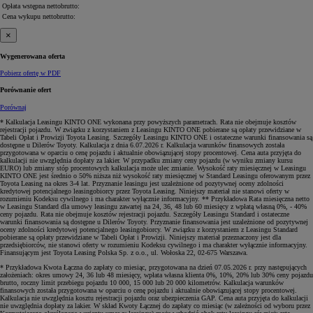
Opłata wstępna
netto
brutto
:
Cena wykupu
netto
brutto
:
×
Wygenerowana oferta
Pobierz ofertę w PDF
Porównanie ofert
Porównaj
* Kalkulacja Leasingu KINTO ONE wykonana przy powyższych parametrach. Rata nie obejmuje kosztów
rejestracji pojazdu. W związku z korzystaniem z Leasingu KINTO ONE pobierane są opłaty przewidziane w
Tabeli Opłat i Prowizji Toyota Leasing. Szczegóły Leasingu KINTO ONE i ostateczne warunki finansowania są
dostępne u Dilerów Toyoty. Kalkulacja z dnia 6.07.2026 r. Kalkulacja warunków finansowych została
przygotowana w oparciu o cenę pojazdu i aktualnie obowiązującej stopy procentowej. Cena auta przyjęta do
kalkulacji nie uwzględnia dopłaty za lakier. W przypadku zmiany ceny pojazdu (w wyniku zmiany kursu
EURO) lub zmiany stóp procentowych kalkulacja może ulec zmianie. Wysokość raty miesięcznej w Leasingu
KINTO ONE jest średnio o 50% niższa niż wysokość raty miesięcznej w Standard Leasingu oferowanym przez
Toyota Leasing na okres 3-4 lat. Przyznanie leasingu jest uzależnione od pozytywnej oceny zdolności
kredytowej potencjalnego leasingobiorcy przez Toyota Leasing. Niniejszy materiał nie stanowi oferty w
rozumieniu Kodeksu cywilnego i ma charakter wyłącznie informacyjny. ** Przykładowa Rata miesięczna netto
w Leasingu Standard dla umowy leasingu zawartej na 24, 36, 48 lub 60 miesięcy z wpłatą własną 0%, - 40%
ceny pojazdu. Rata nie obejmuje kosztów rejestracji pojazdu. Szczegóły Leasingu Standard i ostateczne
warunki finansowania są dostępne u Dilerów Toyoty. Przyznanie finansowania jest uzależnione od pozytywnej
oceny zdolności kredytowej potencjalnego leasingobiorcy. W związku z korzystaniem z Leasingu Standard
pobierane są opłaty przewidziane w Tabeli Opłat i Prowizji. Niniejszy materiał przeznaczony jest dla
przedsiębiorców, nie stanowi oferty w rozumieniu Kodeksu cywilnego i ma charakter wyłącznie informacyjny.
Finansującym jest Toyota Leasing Polska Sp. z o.o., ul. Wołoska 22, 02-675 Warszawa.
* Przykładowa Kwota Łączna do zapłaty co miesiąc, przygotowana na dzień 07.05.2026 r. przy następujących
założeniach: okres umowy 24, 36 lub 48 miesięcy, wpłata własna klienta 0%, 10%, 20% lub 30% ceny pojazdu
brutto, roczny limit przebiegu pojazdu 10 000, 15 000 lub 20 000 kilometrów. Kalkulacja warunków
finansowych została przygotowana w oparciu o cenę pojazdu i aktualnie obowiązującej stopy procentowej.
Kalkulacja nie uwzględnia kosztu rejestracji pojazdu oraz ubezpieczenia GAP. Cena auta przyjęta do kalkulacji
nie uwzględnia dopłaty za lakier. W skład Kwoty Łącznej do zapłaty co miesiąc (w zależności od wyboru przez