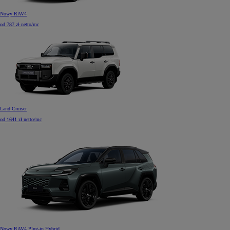
Nowy RAV4
od 787 zł netto/mc
Land Cruiser
od 1641 zł netto/mc
Nowy RAV4 Plug-in Hybrid