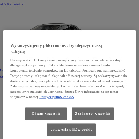
od 500 zł netto/mc
Wykorzystujemy pliki cookie, aby ulepszyć naszą
witrynę
Chcemy ułatwić Ci korzystanie z naszej strony i usprawnić świadczenie usług,
dlatego wykorzystujemy pliki cookie, które są umieszczane na Twoim
komputerze, telefonie komórkowym lub tablecie. Pomagają one nam zrozumieć
Corolla Sedan
Twoje potrzeby i ulepszać funkcjonalność naszej witryny. Są wykorzystywane do
od 541 zł netto/mc
dostarczania usług i narzędzi osób trzecich, a także służą do celów reklamowych.
Zalecamy akceptację wszystkich plików cookie. Jeżeli nie wyrażasz na to zgody,
możesz łatwo zmienić ich ustawienia. Szczegółowe informacje na ten temat
znajdziesz w naszej
Polityce plików cookie.
Odrzuć wszystkie
Zaakceptuj wszystkie
Ustawienia plików cookie