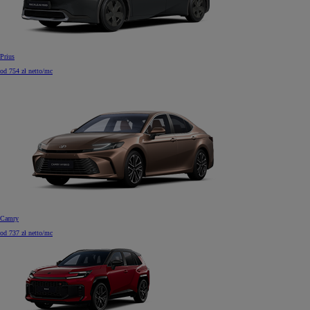
Prius
od 754 zł netto/mc
Camry
od 737 zł netto/mc