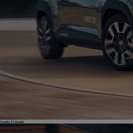
Od
105 300 zł
Corolla Hatchback
HYBRID
Corolla TS Kombi