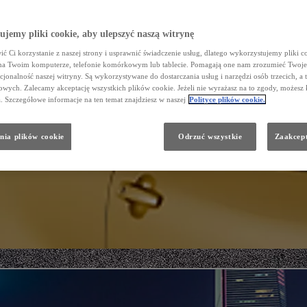
jemy pliki cookie, aby ulepszyć naszą witrynę
ć Ci korzystanie z naszej strony i usprawnić świadczenie usług, dlatego wykorzystujemy pliki co
na Twoim komputerze, telefonie komórkowym lub tablecie. Pomagają one nam zrozumieć Twoje 
cjonalność naszej witryny. Są wykorzystywane do dostarczania usług i narzędzi osób trzecich, a 
wych. Zalecamy akceptację wszystkich plików cookie. Jeżeli nie wyrażasz na to zgody, możesz 
a. Szczegółowe informacje na ten temat znajdziesz w naszej
Polityce plików cookie.
nia plików cookie
Odrzuć wszystkie
Zaakcept