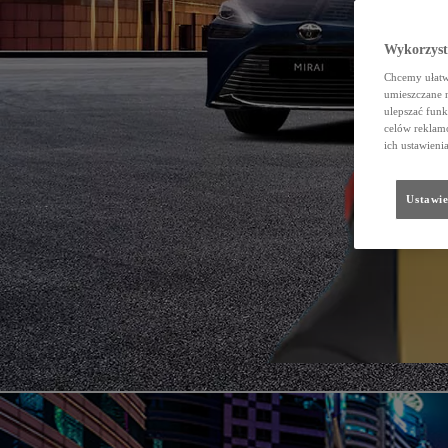
Wykorzystu
Chcemy ułatwi
umieszczane 
ulepszać funk
celów reklamo
ich ustawieni
Ustawie