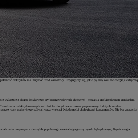
ularność elektryków ma utrzymać trend wzrostowy. Przyjrzyjmy się, jakie pojazdy zasilane energią elektryczną
ych się wyłącznie z ekranu dotykowego czy bezprzewodowych słuchawek –mogą się stać absolutnym standardem.
75 milionów zelektryfikowanych aut. Jest to zdecydowana zmiana proponowanych dotychczas dość
e rosnącej ceny tradycyjnego paliwa i coraz większej świadomości ekologicznej konsumentów. Nie bez znaczenia
 doświadczeniu czerpanym z niezwykle popularnego samoładującego się napędu hybrydowego, Toyota mogła