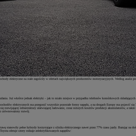
ochody elektryczne na stałe zagościły w ofertach największych producentów motoryzacyjnych. Według analiz pop
 zaufania. Już wkrótce jednak elektryki – jak to miało miejsce w przypadku telefonów komórkowych składając
ochodów elektrycznych ma przegonić wszystkie pozostałe formy napędu, a na drogach Europy ma pojawić się 
ię rozwijającej infrastruktury ułatwiającej ładowanie, coraz niższych kosztów produkcji akumulatorów, a takż
em o zrównoważony rozwój.
tawę stanowiły pełne hybrydy korzystające z silnika elektrycznego nawet przez 77% czasu jazdy. Bazując na
Toyota oferuje cztery rodzaje zelektryfikowanych napędów: