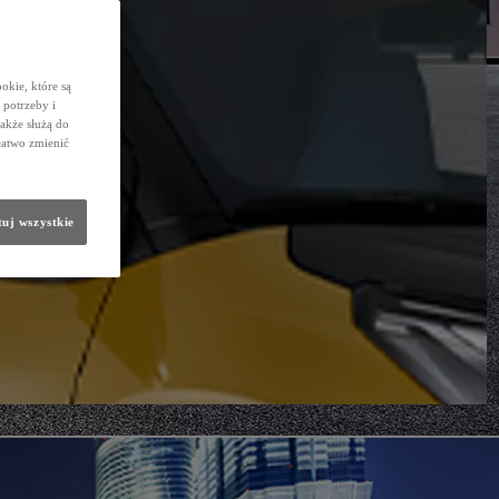
okie, które są
potrzeby i
także służą do
łatwo zmienić
uj wszystkie