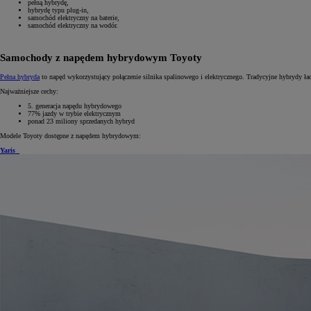
pełną hybrydę,
hybrydę typu plug-in,
samochód elektryczny na baterie,
samochód elektryczny na wodór.
Samochody z napędem hybrydowym Toyoty
Pełna hybryda
to napęd wykorzystujący połączenie silnika spalinowego i elektrycznego. Tradycyjne hybrydy ład
Najważniejsze cechy:
5. generacja napędu hybrydowego
77% jazdy w trybie elektrycznym
ponad 23 miliony sprzedanych hybryd
Modele Toyoty dostępne z napędem hybrydowym:
Yaris