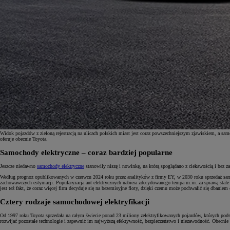
Widok pojazdów z zieloną rejestracją na ulicach polskich miast jest coraz powszechniejszym zjawiskiem, a sam
oferuje obecnie Toyota.
Samochody elektryczne – coraz bardziej popularne
Od
81 900 zł
Jeszcze niedawno
samochody elektryczne
stanowiły niszę i nowinkę, na którą spoglądano z ciekawością i bez
Yaris Cross
Według prognoz opublikowanych w czerwcu 2024 roku przez analityków z firmy EY, w 2030 roku sprzedaż sam
HYBRID
zachowawczych estymacji. Popularyzacja aut elektrycznych nabiera zdecydowanego tempa m.in. za sprawą stale s
jest też fakt, że coraz więcej firm decyduje się na bezemisyjne floty, dzięki czemu może pochwalić się dbani
Cztery rodzaje samochodowej elektryfikacji
Od 1997 roku Toyota sprzedała na całym świecie ponad 23 miliony zelektryfikowanych pojazdów, których pods
rozwijać pozostałe technologie i zapewnić im najwyższą efektywność, bezpieczeństwo i niezawodność. Obecnie 