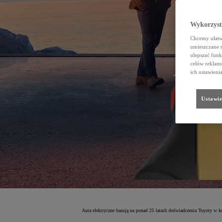
Wykorzystu
Chcemy ułatwi
umieszczane 
ulepszać funk
celów reklamo
ich ustawieni
Ustawie
Auta elektryczne bazują na ponad 25 latach doświadczenia Toyoty w k