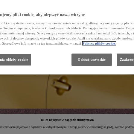
jemy pliki cookie, aby ulepszyć naszą witrynę
ć Ci korzystanie z naszej strony i usprawnić świadczenie usług, dlatego wykorzystujemy pliki co
na Twoim komputerze, telefonie komórkowym lub tablecie. Pomagają one nam zrozumieć Twoje 
cjonalność naszej witryny. Są wykorzystywane do dostarczania usług i narzędzi osób trzecich, a 
wych. Zalecamy akceptację wszystkich plików cookie. Jeżeli nie wyrażasz na to zgody, możesz 
a. Szczegółowe informacje na ten temat znajdziesz w naszej
Polityce plików cookie.
nia plików cookie
Odrzuć wszystkie
Zaakcept
To, co najlepsze w napędzie elektrycznym
onstruowaniu pojazdów z napędami zelektryfikowanymi. Oferują całkowicie bezemisyjną jazdę, komfort podróż