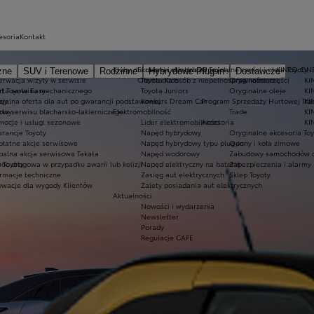
esoria
Kontakt
Kluby dla dzieci i młodzieży
Ekobonus dla hybryd Toyoty
Oryginalne części i oleje Toyoty
KINTO ON
zne
SUV i Terenowe
Rodzinne
Hybrydowe Plug-in
Dostawcze
erwacja wizyty w serwisie
Oferta dla osób z niepełnosprawnościami
Toyota Kids
Oryginalne części
KI
at Toyota Easy
rta serwisu mechanicznego
Toyota Juniors
Oryginalne oleje
KI
owy
cjalna oferta dla aut po gwarancji podstawowej
Konkurs Dream Car
Program Sprzedaży Hurtowej Tra
KI
dowy
rta serwisu blacharsko-lakierniczego
Elektromobilność
Trade
KI
mocje i usługi sezonowe
Lider elektromobilności
Akcesoria
KI
rancje Toyoty
Napęd hybrydowy
Oryginalne akcesoria Toy
płatne akcje serwisowe
Napęd hybrydowy typu plug-in
Opony i koła zimowe
balna akcja serwisowa Takata
Napęd wodorowy
Zabudowy samochodów 
 Toyoty
oc drogowa w przypadku awarii lub kolizji
Napęd elektryczny na baterię
Zabezpieczenia i alarmy
ormacje techniczne
Zasięg aut elektrycznych
Sklep Toyoty
owacje dla wygody Klientów
Zalety posiadania aut elektrycznych
Aktualności
Nowości i wydarzenia
Newsletter
Porady
Regulacje CAFE