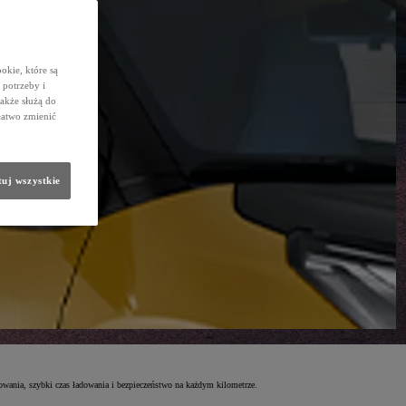
okie, które są
potrzeby i
także służą do
łatwo zmienić
uj wszystkie
owania, szybki czas ładowania i bezpieczeństwo na każdym kilometrze.