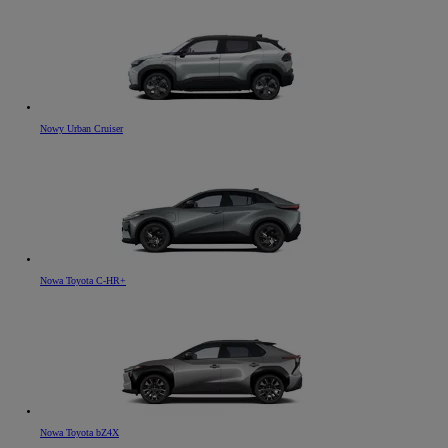
Nowy Urban Cruiser
Nowa Toyota C-HR+
Nowa Toyota bZ4X