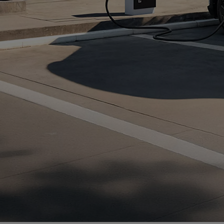
Od
105 300 zł
Corolla Hatchback
HYBRID