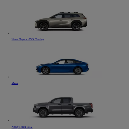
Nowa Toyota bZ4X Touring
Mirai
Od
81 900 zł
Yaris Cross
HYBRID
Nowy Hilux BEV