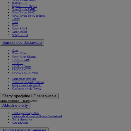
Toyota C-HR
Toyota C-HR Plug-in
Nowa Toyota C-HR+
Nowa Toyota bZ4X
Nowa Toyota bZ4X Touring
Camry
Prius
Mirai
Nowy RAV4
Land Cruiser
Nowy GR GT
Samochody dostawcze
Hilux
Nowy Hilux
Nowy Hilux Electric
PROACE Max
PROACE
PROACE Verso
PROACE CITY
PROACE CITY Verso
Samochody używane
Umów się na jazdę testową
Zobacz wszystkie cenniki
Konfiguruj swoją Toyotę
Oferty specjalne i Finansowanie
Oferty specjalne i Finansowanie
Aktualne oferty
Finał wyprzedaży 2025
Samochody dostawcze Toyota Professional
Oferta biznesowa
Auta używane
Toyota Financial Services