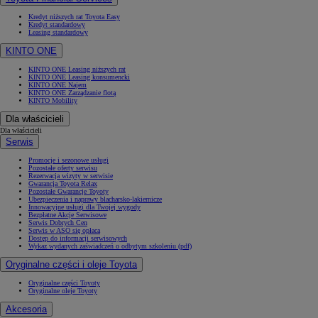
Kredyt niższych rat Toyota Easy
Kredyt standardowy
Leasing standardowy
KINTO ONE
KINTO ONE Leasing niższych rat
KINTO ONE Leasing konsumencki
KINTO ONE Najem
KINTO ONE Zarządzanie flotą
KINTO Mobility
Dla właścicieli
Dla właścicieli
Serwis
Promocje i sezonowe usługi
Pozostałe oferty serwisu
Rezerwacja wizyty w serwisie
Gwarancja Toyota Relax
Pozostałe Gwarancje Toyoty
Ubezpieczenia i naprawy blacharsko-lakiernicze
Innowacyjne usługi dla Twojej wygody
Bezpłatne Akcje Serwisowe
Serwis Dobrych Cen
Serwis w ASO się opłaca
Dostęp do informacji serwisowych
Wykaz wydanych zaświadczeń o odbytym szkoleniu (pdf)
Oryginalne części i oleje Toyota
Oryginalne części Toyoty
Oryginalne oleje Toyoty
Akcesoria