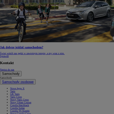
Jak dobrze jeździć samochodem?
Świat wokół nas pędzi w zawrotnym tempie, a my wraz z nim.
Sprawdź
Kontakt
Napisz do nas
Samochody
Samochody
Samochody osobowe
Nowe Aygo X
Yaris
GR Yaris
Yaris Cross
Nowy Yaris Cross
Nowy Urban Cruiser
Corolla Hatchback
Corolla Sedan
Corolla TS Kombi
Nowa Corolla Cross