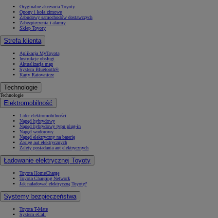
Oryginalne akcesoria Toyoty
Opony i koła zimowe
Zabudowy samochodów dostawczych
Zabezpieczenia i alarmy
Sklep Toyoty
Strefa klienta
Aplikacja MyToyota
Instrukcje obsługi
Aktualizacja map
System Bluetooth®
Karty Ratownicze
Technologie
Technologie
Elektromobilność
Lider elektromobilności
Napęd hybrydowy
Napęd hybrydowy typu plug-in
Napęd wodorowy
Napęd elektryczny na baterię
Zasięg aut elektrycznych
Zalety posiadania aut elektrycznych
Ładowanie elektrycznej Toyoty
Toyota HomeCharge
Toyota Charging Network
Jak naładować elektryczną Toyotę?
Systemy bezpieczeństwa
Toyota T-Mate
System eCall