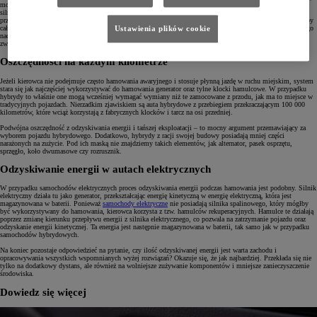
moduły sterujące systemem hybrydowym uruchamiają hamowanie odzyskowe. Czynią to za pośrednictwem
silnika trakcyjnego znajdującego się w skrzyni biegów, generując ładunek elektryczny, który jest następnie
przekazywany do akumulatora hybrydowego. Generator wytwarza opór, który spowalnia auto. Oczywiście, aby
całkowicie zatrzymać pojazd, niezbędne będzie użycie tarcz, klocków i zacisków. Również w sytuacji mocnego
Ustawienia plików cookie
naciśnięcia na pedał hamulca tarcze zostaną bezzwłocznie zatrzymane przy dodatkowej asyście systemu
zwiększającego ciśnienie w układzie hamulcowym (system BA).
Oszczędności na każdym kilometrze
Jeżeli kierowca nie podejmuje często hamowania awaryjnego i stosuje płynną jazdę w ruchu miejskim, system
stara się jak najczęściej wykorzystywać do hamowania generator oraz tylne klocki hamulcowe. W przypadku
hybrydy to właśnie one mogą wcześniej wymagać wymiany niż te zamocowane z przodu, jak ma to miejsce w
tradycyjnych pojazdach. Nierzadkim zjawiskiem są auta hybrydowe z przebiegiem przekraczającym 100 000
kilometrów, które wciąż korzystają z fabrycznych klocków i tarcz na osi przedniej.
Podwójna oszczędność z odzyskiwania energii i tańszej eksploatacji – to mocny argument przemawiający za
wyborem pojazdu hybrydowego. Dodatkowo, hybrydy z racji swojej budowy posiadają mniej części
narażonych na zużycie. Pod ich maską nie znajdziemy takich elementów, jak alternator, pasek osprzętu,
sprzęgło, koło dwumasowe czy rozrusznik.
Odzyskiwanie energii w autach elektrycznych
W przypadku samochodów elektrycznych proces odzyskiwania energii podczas hamowania jest podobny. Silnik
elektryczny działa tu jako generator, przekształcając energię kinetyczną w energię elektryczną, która jest
magazynowana w baterii. Ponieważ
samochody elektryczne
nie posiadają silnika spalinowego, który mógłby
być wykorzystywany do hamowania, kierowca korzysta z tzw. hamulców rekuperacyjnych. Hamulce te działają
poprzez zmianę kierunku przepływu energii z silnika elektrycznego, co pozwala na zatrzymanie pojazdu oraz
odzyskanie energii kinetycznej. Ta energia jest następnie magazynowana w baterii, tak samo jak w przypadku
samochodów hybrydowych.
Na koniec pozostaje odpowiedzieć na pytanie, czy ilość odzyskiwanej energii jest warta zachodu i
opracowywania wszystkich wspomnianych wyżej rozwiązań? Okazuje się, że jak najbardziej. Przekłada się nie
tylko na dodatkowy dystans, ale również na wolniejsze zużywanie komponentów i mniejsze zanieczyszczenie
środowiska.
Dowiedz się więcej