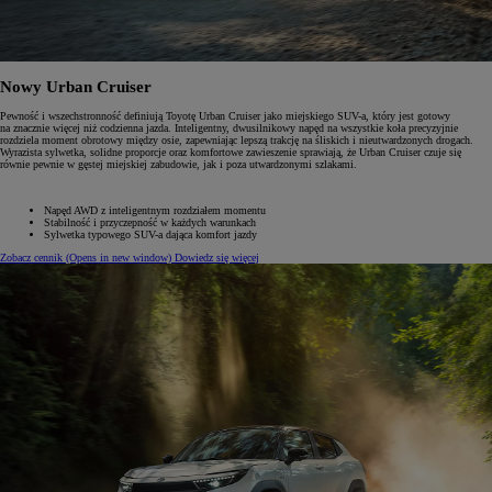
Nowy Urban Cruiser
Pewność i wszechstronność definiują Toyotę Urban Cruiser jako miejskiego SUV-a, który jest gotowy
na znacznie więcej niż codzienna jazda. Inteligentny, dwusilnikowy napęd na wszystkie koła precyzyjnie
rozdziela moment obrotowy między osie, zapewniając lepszą trakcję na śliskich i nieutwardzonych drogach.
Wyrazista sylwetka, solidne proporcje oraz komfortowe zawieszenie sprawiają, że Urban Cruiser czuje się
równie pewnie w gęstej miejskiej zabudowie, jak i poza utwardzonymi szlakami.
Napęd AWD z inteligentnym rozdziałem momentu
Stabilność i przyczepność w każdych warunkach
Sylwetka typowego SUV-a dająca komfort jazdy
Zobacz cennik
(Opens in new window)
Dowiedz się więcej