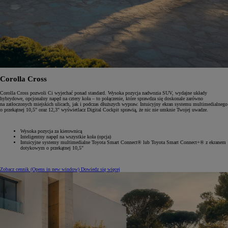
Corolla Cross
Corolla Cross pozwoli Ci wyjechać ponad standard. Wysoka pozycja nadwozia SUV, wydajne układy
hybrydowe, opcjonalny napęd na cztery koła – to połączenie, które sprawdza się doskonale zarówno
na zatłoczonych miejskich ulicach, jak i podczas dłuższych wypraw. Intuicyjny ekran systemu multimedialnego
o przekątnej 10,5" oraz 12,3" wyświetlacz Digital Cockpit sprawią, że nic nie umknie Twojej uwadze.
Wysoka pozycja za kierownicą
Inteligentny napęd na wszystkie koła (opcja)
Intuicyjne systemy multimedialne Toyota Smart Connect® lub Toyota Smart Connect+® z ekranem
dotykowym o przekątnej 10,5"
Zobacz cennik
(Opens in new window)
Dowiedz się więcej