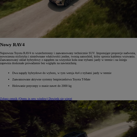
Nowy RAV4
Najnowsza Toyota RAV4 to wszechstronny i zaawansowany technicznie SUV. Imponujące proporcje nadwozia,
nowoczesna stylistyka i niezrównane właściwości jezdne, tworzą samochód, który sprosta każdemu wyzwaniu.
Zaawansowany układ hybrydowy z napędem na wszystkie koła oraz trybami jazdy w terenie i na śniegu
zapewnia doskonałe prowadzenie bez względu na nawierzchnię.
Dwa napędy hybrydowe do wyboru, w tym wersja 4x4 z trybami jazdy w terenie
Zaawansowane aktywne systemy bezpieczeństwa Toyota T-Mate
Holowanie przyczepy o masie nawet do 2000 kg
Zobacz cennik
(Opens in new window)
Dowiedz się więcej