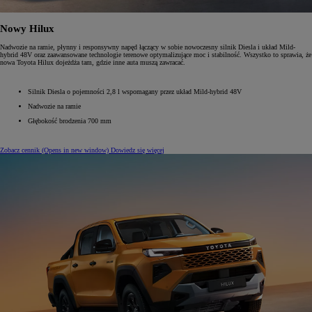
Nowy Hilux
Nadwozie na ramie, płynny i responsywny napęd łączący w sobie nowoczesny silnik Diesla i układ Mild-
hybrid 48V oraz zaawansowane technologie terenowe optymalizujące moc i stabilność. Wszystko to sprawia, że
nowa Toyota Hilux dojeżdża tam, gdzie inne auta muszą zawracać.
Silnik Diesla o pojemności 2,8 l wspomagany przez układ Mild-hybrid 48V
Nadwozie na ramie
Głębokość brodzenia 700 mm
Zobacz cennik
(Opens in new window)
Dowiedz się więcej