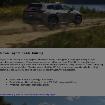
Nowa Toyota bZ4X Touring
Toyota bZ4X Touring to propozycja dla kierowców, którzy oczekują od SUV-a czegoś więcej niż tylko
miejskiej funkcjonalności. Wzmocniona konstrukcja, elektryczny napęd X-MODE na wszystkie koła,
tempomat terenowy Grip Control oraz Multi-Terrain Monitor zapewniają pełną kontrolę na śliskiej, błotnistej
czy kamienistej nawierzchni. Charakter auta podkreślają 20" felgi aluminiowe, szerokie nadkola i relingi
dachowe, a zasięg do 591 km pozwala planować dalsze wyprawy bez ograniczeń.
Napęd AWD X-MODE z funkcją Grip Control
Dwusilnikowy układ elektryczny o mocy 380 KM i zasięgu do 591 km
Wytrzymałe nadwozie i przestronna kabina
Zobacz cennik
(Opens in new window)
Dowiedz się więcej