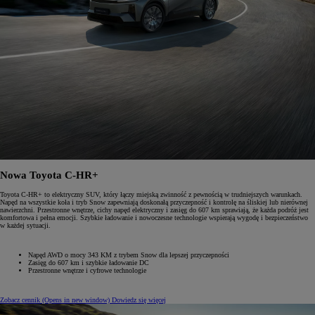
Nowa Toyota C-HR+
Toyota C-HR+ to elektryczny SUV, który łączy miejską zwinność z pewnością w trudniejszych warunkach.
Napęd na wszystkie koła i tryb Snow zapewniają doskonałą przyczepność i kontrolę na śliskiej lub nierównej
nawierzchni. Przestronne wnętrze, cichy napęd elektryczny i zasięg do 607 km sprawiają, że każda podróż jest
komfortowa i pełna emocji. Szybkie ładowanie i nowoczesne technologie wspierają wygodę i bezpieczeństwo
w każdej sytuacji.
Napęd AWD o mocy 343 KM z trybem Snow dla lepszej przyczepności
Zasięg do 607 km i szybkie ładowanie DC
Przestronne wnętrze i cyfrowe technologie
Zobacz cennik
(Opens in new window)
Dowiedz się więcej