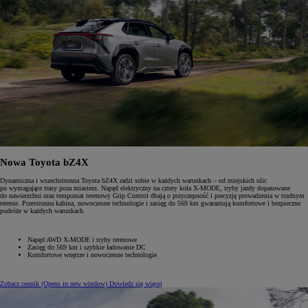
Nowa Toyota bZ4X
Dynamiczna i wszechstronna Toyota bZ4X radzi sobie w każdych warunkach – od miejskich ulic
po wymagające trasy poza miastem. Napęd elektryczny na cztery koła X-MODE, tryby jazdy dopasowane
do nawierzchni oraz tempomat terenowy Grip Control dbają o przyczepność i precyzję prowadzenia w trudnym
terenie. Przestronna kabina, nowoczesne technologie i zasięg do 569 km gwarantują komfortowe i bezpieczne
podróże w każdych warunkach.
Napęd AWD X-MODE i tryby terenowe
Zasięg do 569 km i szybkie ładowanie DC
Komfortowe wnętrze i nowoczesne technologie
Zobacz cennik
(Opens in new window)
Dowiedz się więcej