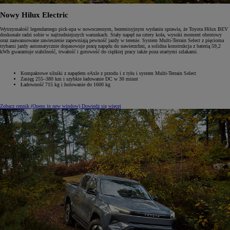
Nowy Hilux Electric
Wytrzymałość legendarnego pick-upa w nowoczesnym, bezemisyjnym wydaniu sprawia, że Toyota Hilux BEV
doskonale radzi sobie w najtrudniejszych warunkach. Stały napęd na cztery koła, wysoki moment obrotowy
oraz zaawansowane zawieszenie zapewniają pewność jazdy w terenie. System Multi-Terrain Select z pięcioma
trybami jazdy automatycznie dopasowuje pracę napędu do nawierzchni, a solidna konstrukcja z baterią 59,2
kWh gwarantuje stabilność, trwałość i gotowość do ciężkiej pracy także poza utartymi szlakami.
Kompaktowe silniki z napędem eAxle z przodu i z tyłu i system Multi-Terrain Select
Zasięg 255–380 km i szybkie ładowanie DC w 30 minut
Ładowność 715 kg i holowanie do 1600 kg
Zobacz cennik
(Opens in new window)
Dowiedz się więcej