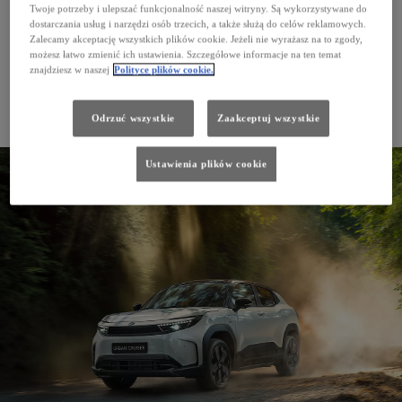
Twoje potrzeby i ulepszać funkcjonalność naszej witryny. Są wykorzystywane do
dostarczania usług i narzędzi osób trzecich, a także służą do celów reklamowych.
Zalecamy akceptację wszystkich plików cookie. Jeżeli nie wyrażasz na to zgody,
możesz łatwo zmienić ich ustawienia. Szczegółowe informacje na ten temat
znajdziesz w naszej
Polityce plików cookie.
Odrzuć wszystkie
Zaakceptuj wszystkie
Nowy Hilux Electric
Ustawienia plików cookie