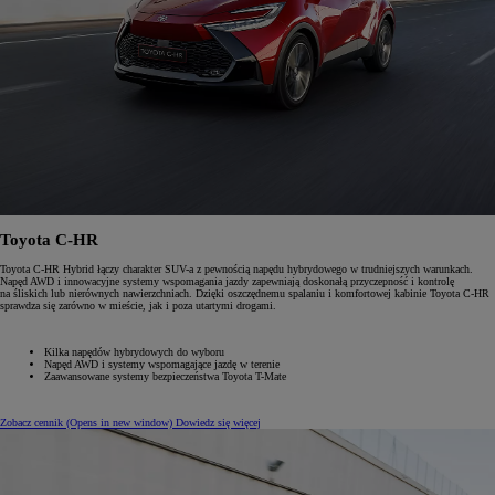
Toyota C-HR
Toyota C-HR Hybrid łączy charakter SUV-a z pewnością napędu hybrydowego w trudniejszych warunkach.
Napęd AWD i innowacyjne systemy wspomagania jazdy zapewniają doskonałą przyczepność i kontrolę
na śliskich lub nierównych nawierzchniach. Dzięki oszczędnemu spalaniu i komfortowej kabinie Toyota C-HR
sprawdza się zarówno w mieście, jak i poza utartymi drogami.
Kilka napędów hybrydowych do wyboru
Napęd AWD i systemy wspomagające jazdę w terenie
Zaawansowane systemy bezpieczeństwa Toyota T-Mate
Zobacz cennik
(Opens in new window)
Dowiedz się więcej