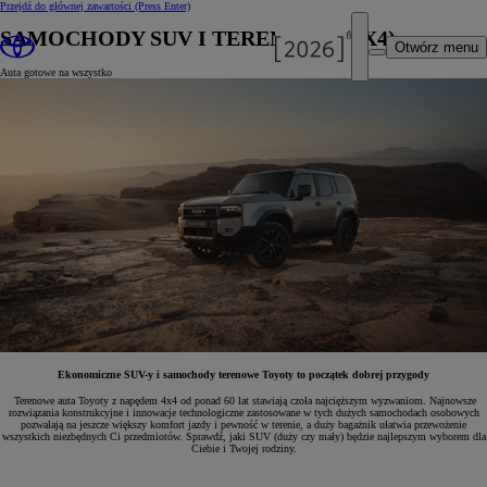
Przejdź do głównej zawartości
(Press Enter)
SAMOCHODY SUV I TERENOWE (4X4)
Otwórz menu
Auta gotowe na wszystko
Ekonomiczne SUV-y i samochody terenowe Toyoty to początek dobrej przygody
Terenowe auta Toyoty z napędem 4x4 od ponad 60 lat stawiają czoła najcięższym wyzwaniom. Najnowsze
rozwiązania konstrukcyjne i innowacje technologiczne zastosowane w tych dużych samochodach osobowych
pozwalają na jeszcze większy komfort jazdy i pewność w terenie, a duży bagażnik ułatwia przewożenie
wszystkich niezbędnych Ci przedmiotów. Sprawdź, jaki SUV (duży czy mały) będzie najlepszym wyborem dla
Ciebie i Twojej rodziny.