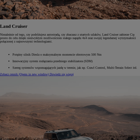
Land Cruiser
Niezależnie od tego, czy podróżujesz autostradą, czy zbaczasz z utartych szlaków, Land Cruiser zabierze Cię
prosto do celu dzięki niezwykłym możliwościom stałego napędu 4x4 oraz swojej legendarnej wytrzymałości
połączonej z najnowszymi technologiami.
Potężny silnik Diesla o maksymalnym momencie obrotowym 500 Nm
Innowacyjny system rozłączania przedniego stabilizatora (SDM)
Szereg systemów wspomagających jazdę w terenie, jak np. Crawl Control, Multi-Terrain Select itd.
Zobacz cennik
(Opens in new window)
Dowiedz się więcej