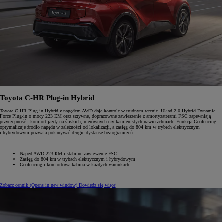
Toyota C-HR Plug-in Hybrid
Toyota C-HR Plug-in Hybrid z napędem AWD daje kontrolę w trudnym terenie. Układ 2.0 Hybrid Dynamic
Force Plug-in o mocy 223 KM oraz sztywne, dopracowane zawieszenie z amortyzatorami FSC zapewniają
przyczepność i komfort jazdy na śliskich, nierównych czy kamienistych nawierzchniach. Funkcja Geofencing
optymalizuje źródło napędu w zależności od lokalizacji, a zasięg do 804 km w trybach elektrycznym
i hybrydowym pozwala pokonywać długie dystanse bez ograniczeń.
Napęd AWD 223 KM i stabilne zawieszenie FSC
Zasięg do 804 km w trybach elektrycznym i hybrydowym
Geofencing i komfortowa kabina w każdych warunkach
Zobacz cennik
(Opens in new window)
Dowiedz się więcej