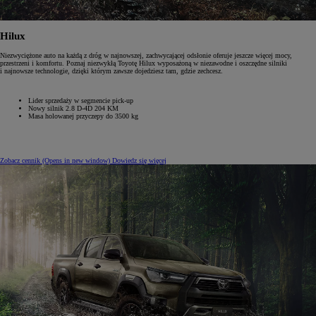
Hilux
Niezwyciężone auto na każdą z dróg w najnowszej, zachwycającej odsłonie oferuje jeszcze więcej mocy,
przestrzeni i komfortu. Poznaj niezwykłą Toyotę Hilux wyposażoną w niezawodne i oszczędne silniki
i najnowsze technologie, dzięki którym zawsze dojedziesz tam, gdzie zechcesz.
Lider sprzedaży w segmencie pick-up
Nowy silnik 2.8‎ D-4D ‎204‎ KM
Masa holowanej przyczepy do 3500 kg
Zobacz cennik
(Opens in new window)
Dowiedz się więcej