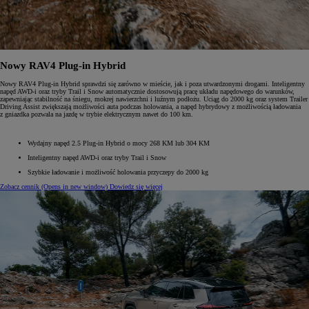
Nowy RAV4 Plug-in Hybrid
Nowy RAV4 Plug-in Hybrid sprawdzi się zarówno w mieście, jak i poza utwardzonymi drogami. Inteligentny
napęd AWD-i oraz tryby Trail i Snow automatycznie dostosowują pracę układu napędowego do warunków,
zapewniając stabilność na śniegu, mokrej nawierzchni i luźnym podłożu. Uciąg do 2000 kg oraz system Trailer
Driving Assist zwiększają możliwości auta podczas holowania, a napęd hybrydowy z możliwością ładowania
z gniazdka pozwala na jazdę w trybie elektrycznym nawet do 100 km.
Wydajny napęd 2.5 Plug-in Hybrid o mocy 268 KM lub 304 KM
Inteligentny napęd AWD-i oraz tryby Trail i Snow
Szybkie ładowanie i możliwość holowania przyczepy do 2000 kg
Zobacz cennik
(Opens in new window)
Dowiedz się więcej