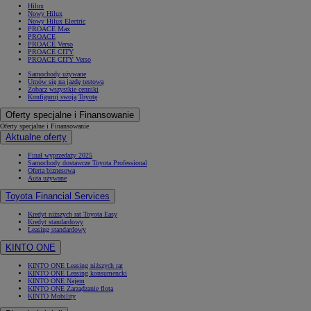
Hilux
Nowy Hilux
Nowy Hilux Electric
PROACE Max
PROACE
PROACE Verso
PROACE CITY
PROACE CITY Verso
Samochody używane
Umów się na jazdę testową
Zobacz wszystkie cenniki
Konfiguruj swoją Toyotę
Oferty specjalne i Finansowanie
Oferty specjalne i Finansowanie
Aktualne oferty
Finał wyprzedaży 2025
Samochody dostawcze Toyota Professional
Oferta biznesowa
Auta używane
Toyota Financial Services
Kredyt niższych rat Toyota Easy
Kredyt standardowy
Leasing standardowy
KINTO ONE
KINTO ONE Leasing niższych rat
KINTO ONE Leasing konsumencki
KINTO ONE Najem
KINTO ONE Zarządzanie flotą
KINTO Mobility