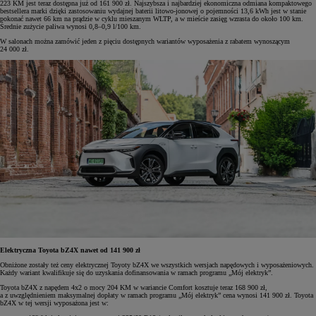
223 KM jest teraz dostępna już od 161 900 zł. Najszybsza i najbardziej ekonomiczna odmiana kompaktowego
bestsellera marki dzięki zastosowaniu wydajnej baterii litowo-jonowej o pojemności 13,6 kWh jest w stanie
pokonać nawet 66 km na prądzie w cyklu mieszanym WLTP, a w mieście zasięg wzrasta do około 100 km.
Średnie zużycie paliwa wynosi 0,8–0,9 l/100 km.
W salonach można zamówić jeden z pięciu dostępnych wariantów wyposażenia z rabatem wynoszącym
24 000 zł.
Elektryczna Toyota bZ4X nawet od 141 900 zł
Obniżone zostały też ceny elektrycznej Toyoty bZ4X we wszystkich wersjach napędowych i wyposażeniowych.
Każdy wariant kwalifikuje się do uzyskania dofinansowania w ramach programu „Mój elektryk”.
Toyota bZ4X z napędem 4x2 o mocy 204 KM w wariancie Comfort kosztuje teraz 168 900 zł,
a z uwzględnieniem maksymalnej dopłaty w ramach programu „Mój elektryk” cena wynosi 141 900 zł. Toyota
bZ4X w tej wersji wyposażona jest w: