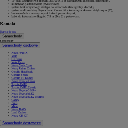
18" felgi aluminiowe z oponami 235/60 R18 (z plastikowym kołpakiem ochronnym),
klimatyzację automatyczną (dwustrefową),
system bezkluczykowego dostępu do samochodu (Inteligentny kluczyk),
system multimedialny Toyota Smart Connect® z kolorowym ekranem dotykowym (8"),
kamerę cofania z ze statycznymi liniami pomocniczymi,
kabel do ładowania o długości 7,5 m (Typ 2) z pokrowcem.
Kontakt
Napisz do nas
Samochody
Samochody
Samochody osobowe
Nowe Aygo X
Yaris
GR Yaris
Yaris Cross
Nowy Yaris Cross
Nowy Urban Cruiser
Corolla Hatchback
Corolla Sedan
Corolla TS Kombi
Nowa Corolla Cross
Toyota C-HR
Toyota C-HR Plug-in
Nowa Toyota C-HR+
Nowa Toyota bZ4X
Nowa Toyota bZ4X Touring
Camry
Prius
Mirai
Nowy RAV4
Land Cruiser
Nowy GR GT
Samochody dostawcze