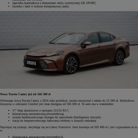
tapicerka materiałowa z elementami skóry syntetycznej GR SPORT,
lusterka i dach w kolorze fortepianowej czerni.
Nowa Toyota Camry już od 166 300 zł
Wybierając nową Toyotę Camry z 2024 roku produkcji, można skorzystać z rabatu do 23 500 zł. Hybrydowa
limuzyna w odmianie Comfort jest teraz dostępna od 166 300 zł. To auto ma w standardzie:
17" felgi aluminiowe z oponami 215/55 R17,
klimatyzację automatyczną (dwustrefową),
system bezkluczykowego dostępu do samochodu (Inteligentny kluczyk)
stację do bezprzewodowego ładowania telefonu w konsoli centralnej.
Najwięcej się zyskuje, decydując się na Camry Executive. Auto kosztuje od 203 400 zł i jest wyposażone m.in.
w:
klimatyzację automatyczną (trzystrefową),