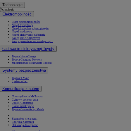
Technologie
Technologie
Elektromobilność
Lider elektromobilności
Napęd hybrydowy
Napęd hybrydowy typu plug-in
Napęd wodorowy
Napęd elektryczny na baterię
Zasięg aut elektrycznych
Zalety posiadania aut elektrycznych
Ładowanie elektrycznej Toyoty
Toyota HomeCharge
Toyota Charging Network
Jak naładować elektryczną Toyotę?
Systemy bezpieczeństwa
Toyota T-Mate
System eCall
Komunikacja z autem
Nowa aplikacja MyToyota
Cyfrowy opiekun auta
Usługi Connected
Płatne subskrypcje
Toyota Connectivity Match
Skontaktuj się z nami
Polityka ciasteczek
Deklaracja dostępności