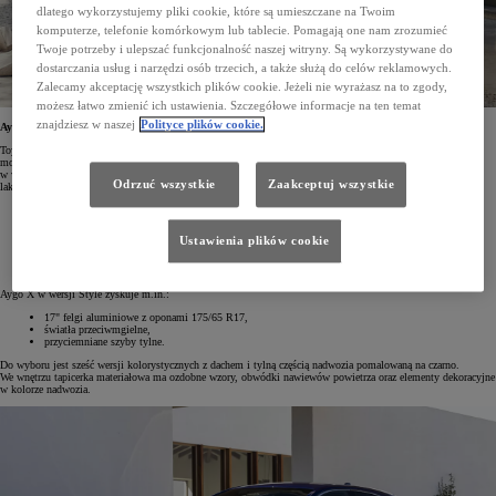
dlatego wykorzystujemy pliki cookie, które są umieszczane na Twoim
komputerze, telefonie komórkowym lub tablecie. Pomagają one nam zrozumieć
Twoje potrzeby i ulepszać funkcjonalność naszej witryny. Są wykorzystywane do
dostarczania usług i narzędzi osób trzecich, a także służą do celów reklamowych.
Zalecamy akceptację wszystkich plików cookie. Jeżeli nie wyrażasz na to zgody,
możesz łatwo zmienić ich ustawienia. Szczegółowe informacje na ten temat
znajdziesz w naszej
Polityce plików cookie.
Aygo X z rabatem do 6000 zł
Toyota Aygo X kosztuje teraz od 65 900 zł. Do wyprzedażowej oferty dołączyły ostatnie egzemplarze tego
modelu w wersji Comfort ze skrzynią Multidrive S oraz samochody w odmianie Style, które objęto rabatem
w wysokości 6000 zł. Aygo X Comfort z automatyczną przekładnią można zamówić w jednym z czterech
Odrzuć wszystkie
Zaakceptuj wszystkie
lakierów, a wyposażenie standardowe obejmuje m.in.
system multimedialny Toyota Touch® 3 z kolorowym ekranem dotykowym (9"),
interfejsy Apple CarPlay* i Android Auto™ (połączenie bezprzewodowe),
kamerę cofania ze statycznymi liniami pomocniczymi,
Ustawienia plików cookie
manualną klimatyzację,
17" felgi stalowe z kołpakami i oponami 175/65 R17,
systemy bezpieczeństwa Toyota T-MATE.
Aygo X w wersji Style zyskuje m.in.:
17" felgi aluminiowe z oponami 175/65 R17,
światła przeciwmgielne,
przyciemniane szyby tylne.
Do wyboru jest sześć wersji kolorystycznych z dachem i tylną częścią nadwozia pomalowaną na czarno.
We wnętrzu tapicerka materiałowa ma ozdobne wzory, obwódki nawiewów powietrza oraz elementy dekoracyjne
w kolorze nadwozia.