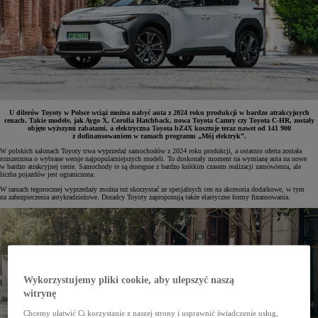
U dilerów Toyoty w Polsce wciąż można nabyć auta z 2024 roku produkcji w bardzo atrakcyjnych
cenach. Takie modele, jak Aygo X, Corolla Hatchback, nowa Toyota Camry czy Toyota C-HR, zostały
objęte wyższymi rabatami, a elektryczna Toyota bZ4X kosztuje teraz nawet od 141 900
z dofinansowaniem w ramach programu „Mój elektryk”.
W polskich salonach Toyoty trwa wyprzedaż samochodów z 2024 roku produkcji, a ostatnio oferta została
rozszerzona o wybrane wersje najpopularniejszych modeli. To doskonały moment na wymianę auta na nowe
w bardzo atrakcyjnej cenie. Samochody te są dostępne z bardzo krótkim czasem realizacji zamówienia, ale
liczba pojazdów jest ograniczona.
W ramach tegorocznej wyprzedaży można też skorzystać ze specjalnych cen na akcesoria dodatkowe, w tym
na zabezpieczenia antykradzieżowe. Doradcy Toyoty zaproponują także elastyczne formy finansowania.
Wykorzystujemy pliki cookie, aby ulepszyć naszą
witrynę
Chcemy ułatwić Ci korzystanie z naszej strony i usprawnić świadczenie usług,