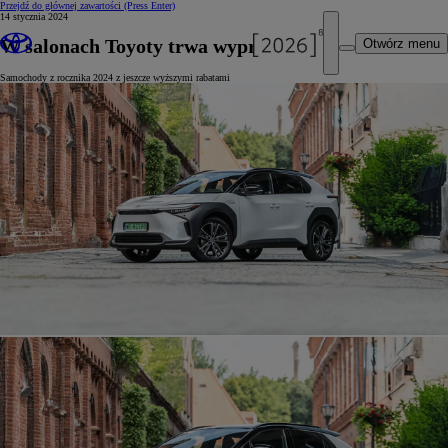
Przejdź do głównej zawartości
(Press Enter)
14 stycznia 2024
W salonach Toyoty trwa wyprzedaż
Otwórz menu
Samochody z rocznika 2024 z jeszcze wyższymi rabatami