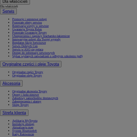
Dla właścicieli
Dla właścicieli
Serwis
Promocje i sezonowe usługi
Pozostałe oferty serwisu
Rezerwacja wizyty w serwisie
Gwarancja Toyota Relax
Pozostałe Gwarancje Toyoty
Ubezpieczenia i naprawy blacharsko-lakiernicze
Innowacyjne usługi dla Twojej wygody
Bezpłatne Akcje Serwisowe
Serwis Dobrych Cen
Serwis w ASO się opłaca
Dostęp do informacji serwisowych
Wykaz wydanych zaświadczeń o odbytym szkoleniu (pdf)
Oryginalne części i oleje Toyota
Oryginalne części Toyoty
Oryginalne oleje Toyoty
Akcesoria
Oryginalne akcesoria Toyoty
Opony i koła zimowe
Zabudowy samochodów dostawczych
Zabezpieczenia i alarmy
Sklep Toyoty
Strefa klienta
Aplikacja MyToyota
Instrukcje obsługi
Aktualizacja map
System Bluetooth®
Karty Ratownicze