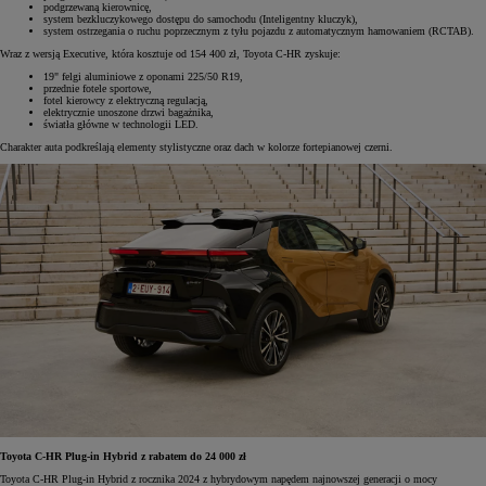
podgrzewaną kierownicę,
system bezkluczykowego dostępu do samochodu (Inteligentny kluczyk),
system ostrzegania o ruchu poprzecznym z tyłu pojazdu z automatycznym hamowaniem (RCTAB).
Wraz z wersją Executive, która kosztuje od 154 400 zł, Toyota C-HR zyskuje:
19" felgi aluminiowe z oponami 225/50 R19,
przednie fotele sportowe,
fotel kierowcy z elektryczną regulacją,
elektrycznie unoszone drzwi bagażnika,
światła główne w technologii LED.
Charakter auta podkreślają elementy stylistyczne oraz dach w kolorze fortepianowej czerni.
Toyota C-HR Plug-in Hybrid z rabatem do 24 000 zł
Toyota C-HR Plug-in Hybrid z rocznika 2024 z hybrydowym napędem najnowszej generacji o mocy