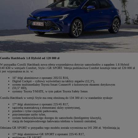
Corolla Hatchback 1.8 Hybrid od 120 000 zł
W przypadku Corolli Hatchback nowa oferta wyprzedażowa dotyczy samochodów z napędem 1.8 Hybrid
140 KM w wersjach Comfort, Style i GR SPORT. Wersja podstawowa Comfort kosztuje teraz od 120 000 zł
i jest wyposażona m.in. w:
16" felgi aluminiowe z oponami 205/55 R16,
Digital Cockpit – cyfrowy wyświetlacz na tablicy zegarów (12,3"),
system multimedialny Toyota Smart Connect® z kolorowym ekranem dotykowym
(10,5" HD),
systemy Toyota T-MATE, w tym pakiet Toyota Safety Sense.
Corolla Hatchback w wersji Style ma cenę obniżoną do 134 300 zł i w standardzie zyskuje:
17" felgi aluminiowe z oponami 225/45 R17,
tapicerkę materiałową z elementami skóry syntetycznej,
przednie i tylne czujniki parkowania,
przyciemniane szyby tylne,
system bezkluczykowego dostępu do samochodu (Inteligentny kluczyk),
stację do bezprzewodowego ładowania telefonu w konsoli centralnej.
Odmiana GR SPORT w przypadku tego modelu została wyceniona na 141 200 zł. Wyróżniają ją:
17" felgi aluminiowe GR SPORT z oponami 225/45 R17,
emblematy GR SPORT,