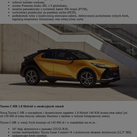
cyfrowe lusterko wsteczne,
system Premium Audio JBL z 9 głośnikami,
monitor panoramiczny z systemem kamer 360 stopni (PVM),
wyświetlacz projekcyjny na przedniej szybie (HUD),
podłokietnik tylny z możliwością sterowania radiem, elektrycznym pochyleniem tylnych foteli,
regulacją temperatury klimatyzacji oraz roletą tylnej szyby.
Toyota C-HR 1.8 Hybrid w atrakcyjnych cenach
Nową Toyotę C-HR z oszczędnym i dynamicznym napędem 1.8 Hybrid 140 KM można teraz nabyć już
od 139 600 zł (cena dotyczy odmiany Business z dachem w kolorze fortepianowej czerni).
Toyota C-HR w wersji Style kosztuje od 143 600 zł i w standardzie ma m.in.:
18" felgi aluminiowe z oponami 225/55 R18,
system multimedialny Toyota Smart Connect+® z kolorowym ekranem dotykowym (12,3" HD),
podgrzewane fotele przednie,