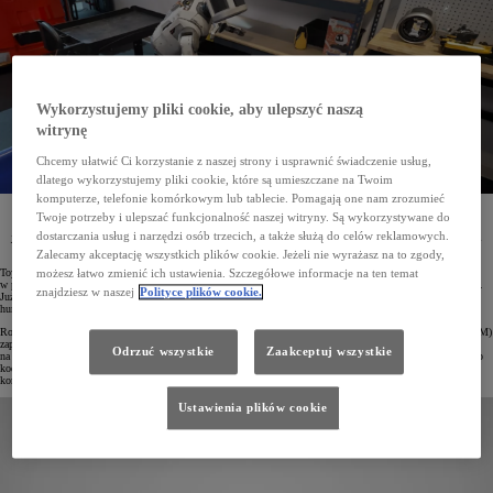
Wykorzystujemy pliki cookie, aby ulepszyć naszą
witrynę
Chcemy ułatwić Ci korzystanie z naszej strony i usprawnić świadczenie usług,
dlatego wykorzystujemy pliki cookie, które są umieszczane na Twoim
komputerze, telefonie komórkowym lub tablecie. Pomagają one nam zrozumieć
Toyota Research Institute (TRI) wraz z Boston Dynamics ogłosiły najnowsze osiągnięcia w rozwoju
Twoje potrzeby i ulepszać funkcjonalność naszej witryny. Są wykorzystywane do
humanoidalnego robota Atlas. Dzięki zastosowaniu sztucznej inteligencji maszyna potrafi teraz
dostarczania usług i narzędzi osób trzecich, a także służą do celów reklamowych.
jednocześnie poruszać się i realizować złożone zadania manualne. Co więcej, wprowadzanie nowych
umiejętności odbywa się sprawnie i nie wymaga pisania dodatkowego kodu.
Zalecamy akceptację wszystkich plików cookie. Jeżeli nie wyrażasz na to zgody,
Toyota Research Institute (TRI), uznawany za światowego lidera w dziedzinie sztucznej inteligencji,
możesz łatwo zmienić ich ustawienia. Szczegółowe informacje na ten temat
w październiku 2024 roku nawiązał bliższą współpracę z Boston Dynamics, pionierem w dziedzinie robotyki.
znajdziesz w naszej
Polityce plików cookie.
Już niespełna dziesięć miesięcy później obie organizacje poinformowały o istotnych postępach w rozwoju
humanoidalnego robota.
Robot Atlas firmy Boston Dynamics korzystający z opracowanych przez TRI Dużych Modeli Zachowań (LBM)
zaprezentował nowe możliwości, łącząc poruszanie się, precyzyjne działania manualne i bieżące reagowanie
Odrzuć wszystkie
Zaakceptuj wszystkie
na otoczenie. W przeciwieństwie do poprzedniej generacji nauka nowych umiejętności nie wymagała ręcznego
kodowania. Dzięki zastosowaniu LBM Atlas błyskawicznie adaptuje się do nowych zadań, eliminując
konieczność pisania dodatkowych linijek kodu.
Ustawienia plików cookie