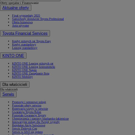
Oferty specjalne i Finansowanie
Aktualne oferty
Finał wyprzedaży 2025
Samochody dostawcze Toyota Professional
Oferta biznesowa
Auta używane
Toyota Financial Services
Kredyt niższych rat Toyota Easy
Kredyt standardowy
Leasing standardowy
KINTO ONE
KINTO ONE Leasing niższych rat
KINTO ONE Leasing konsumencki
KINTO ONE Najem
KINTO ONE Zarządzanie flotą
KINTO Mobility
Dla właścicieli
Dla właścicieli
Serwis
Promocje i sezonowe usługi
Pozostałe oferty serwisu
Rezerwacja wizyty w serwisie
Gwarancja Toyota Relax
Pozostałe Gwarancje Toyoty
Ubezpieczenia i naprawy blacharsko-lakiernicze
Innowacyjne usługi dla Twojej wygody
Bezpłatne Akcje Serwisowe
Serwis Dobrych Cen
Serwis w ASO się opłaca