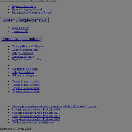
Toyota HomeCharge
Toyota Charging Network
Jak naładować elektryczną Toyotę?
Systemy bezpieczeństwa
Toyota T-Mate
System eCall
Komunikacja z autem
Nowa aplikacja MyToyota
Cyfrowy opiekun auta
Usługi Connected
Płatne subskrypcje
Toyota Connectivity Match
Skontaktuj się z nami
Polityka ciasteczek
Deklaracja dostępności
(Opens in new window)
(Opens in new window)
(Opens in new window)
(Opens in new window)
Informacja o przetwarzaniu danych osobowych Auto Podlasie Sp. z o.o.
Strategia podatkowa Auto Podlasie 2020
Strategia podatkowa Auto Podlasie 2021
Strategia podatkowa Auto Podlasie 2022
Strategia podatkowa Auto Podlasie 2023
Oświadczenie dużego przedsiębiorcy
Copyright © Toyota 2026