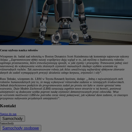
Coraz szybsza nauka robotów
Wiceprezes ds. badań nad robotyką w Boston Dynamics Scott Kuindersma tak komentuje najnowsze sukcesy
Atlasa:
„Zaprezentowane efekty naszej współpracy dają wgląd w to, jak myślimy o budowaniu robotów
ogólnego przeznaczenia, które zrewolucjonizują sposób, w jaki żyjemy i pracujemy. Trenowanie jednej sieci
neuronowej do wykonywania wielu złożonych czynności manualnych skutkuje szybkim uczeniem się
różnorodnych ruchów. Tak zaawansowane roboty jak Atlas umożliwiają najbardziej efektywne zbieranie
danych do zadań wymagających precyzji działania całego korpusu, zręczności i siły”.
Russ Tedrake, wiceprezes ds. LBM w Toyota Research Institute, dodaje:
„Jedną z najważniejszych cech
robotów humanoidalnych jest to, że mogą wykonywać różnorodne zadania w istniejących środowiskach.
Jednak dotychczasowe podejście do programowania zadań po prostu nie było w stanie sprostać temu
wyzwaniu. Duże Modele Zachowań (LBM) oznaczają zupełnie nowe otwarcie w tej kwestii, ponieważ
umiejętności są dodawane szybko poprzez naukę czynności demonstrowanych przez człowieka. Wraz
ze wzrostem możliwości LBM-ów potrzeba coraz mniej pokazywać, jak wykonać dane zadanie, co znacząco
przyspiesza nabywanie przydatnych umiejętności”.
Kontakt
Napisz do nas
Samochody
Samochody
Samochody osobowe