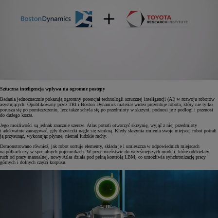
Sztuczna inteligencja wpływa na ogromne postępy
Badania jednoznacznie pokazują ogromny potencjał technologii sztucznej inteligencji (AI) w rozwoju robotów
asystujących. Opublikowany przez TRI i Boston Dynamics materiał wideo prezentuje robota, który nie tylko
porusza się po pomieszczeniu, lecz także schyla się po przedmioty w skrzyni, podnosi je z podłogi i przenosi
do dużego kosza.
Jego możliwości są jednak znacznie szersze. Atlas potrafi otworzyć skrzynię, wyjąć z niej przedmioty
i adekwatnie zareagować, gdy drzwiczki nagle się zamkną. Kiedy skrzynia zmienia swoje miejsce, robot potrafi
ją przysunąć, wykonując płynne, niemal ludzkie ruchy.
Demonstrowano również, jak robot sortuje elementy, składa je i umieszcza w odpowiednich miejscach
na półkach czy w specjalnych pojemnikach. W przeciwieństwie do wcześniejszych modeli, które oddzielały
ruch od pracy manualnej, nowy Atlas działa pod pełną kontrolą LBM, co umożliwia synchronizację pracy
górnych i dolnych części korpusu.