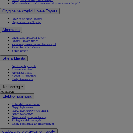
Dostęp do informacji serwisowych
Wykaz wydanych zaświadczeń o odbytym szkoleniu (pdf)
Oryginalne części i oleje Toyota
Oryginalne części Toyoty
Oryginalne oleje Toyoty
Akcesoria
Oryginalne akcesoria Toyoty
Opony i koła zimowe
Zabudowy samochodów dostawczych
Zabezpieczenia i alarmy
Sklep Toyoty
Strefa klienta
Aplikacja MyToyota
Instrukcje obsługi
Aktualizacja map
System Bluetooth®
Karty Ratownicze
Technologie
Technologie
Elektromobilność
Lider elektromobilności
Napęd hybrydowy
Napęd hybrydowy typu plug-in
Napęd wodorowy
Napęd elektryczny na baterię
Zasięg aut elektrycznych
Zalety posiadania aut elektrycznych
Ładowanie elektrycznej Toyoty