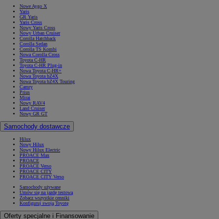
Nowe Aygo X
Yaris
GR Yaris
Yaris Cross
Nowy Yaris Cross
Nowy Urban Cruiser
Corolla Hatchback
Corolla Sedan
Corolla TS Kombi
Nowa Corolla Cross
Toyota C-HR
Toyota C-HR Plug-in
Nowa Toyota C-HR+
Nowa Toyota bZ4X
Nowa Toyota bZ4X Touring
Camry
Prius
Mirai
Nowy RAV4
Land Cruiser
Nowy GR GT
Samochody dostawcze
Hilux
Nowy Hilux
Nowy Hilux Electric
PROACE Max
PROACE
PROACE Verso
PROACE CITY
PROACE CITY Verso
Samochody używane
Umów się na jazdę testową
Zobacz wszystkie cenniki
Konfiguruj swoją Toyotę
Oferty specjalne i Finansowanie