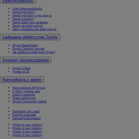
Elektromobilność
Lider elektromobilności
Napęd hybrydowy
Napęd hybrydowy typu plug-in
Napęd wodorowy
Napęd elektryczny na baterię
Zasięg aut elektrycznych
Zalety posiadania aut elektrycznych
Ładowanie elektrycznej Toyoty
Toyota HomeCharge
Toyota Charging Network
Jak naładować elektryczną Toyotę?
Systemy bezpieczeństwa
Toyota T-Mate
System eCall
Komunikacja z autem
Nowa aplikacja MyToyota
Cyfrowy opiekun auta
Usługi Connected
Płatne subskrypcje
Toyota Connectivity Match
Skontaktuj się z nami
Polityka ciasteczek
Deklaracja dostępności
(Opens in new window)
(Opens in new window)
(Opens in new window)
(Opens in new window)