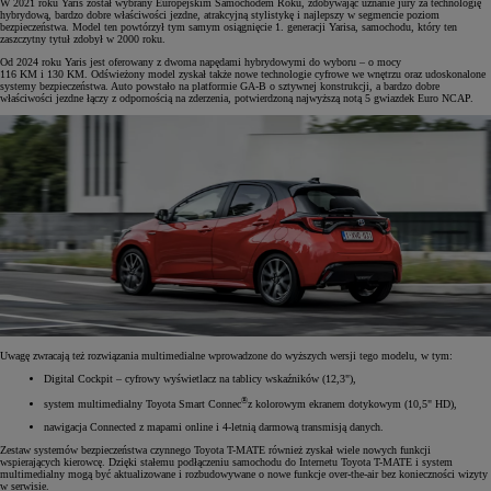
W 2021 roku Yaris został wybrany Europejskim Samochodem Roku, zdobywając uznanie jury za technologię
hybrydową, bardzo dobre właściwości jezdne, atrakcyjną stylistykę i najlepszy w segmencie poziom
bezpieczeństwa. Model ten powtórzył tym samym osiągnięcie 1. generacji Yarisa, samochodu, który ten
zaszczytny tytuł zdobył w 2000 roku.
Od 2024 roku Yaris jest oferowany z dwoma napędami hybrydowymi do wyboru – o mocy
116 KM i 130 KM. Odświeżony model zyskał także nowe technologie cyfrowe we wnętrzu oraz udoskonalone
systemy bezpieczeństwa. Auto powstało na platformie GA-B o sztywnej konstrukcji, a bardzo dobre
właściwości jezdne łączy z odpornością na zderzenia, potwierdzoną najwyższą notą 5 gwiazdek Euro NCAP.
Uwagę zwracają też rozwiązania multimedialne wprowadzone do wyższych wersji tego modelu, w tym:
Digital Cockpit – cyfrowy wyświetlacz na tablicy wskaźników (12,3"),
®
system multimedialny Toyota Smart Connec
z kolorowym ekranem dotykowym (10,5" HD),
nawigacja Connected z mapami online i 4-letnią darmową transmisją danych.
Zestaw systemów bezpieczeństwa czynnego Toyota T-MATE również zyskał wiele nowych funkcji
wspierających kierowcę. Dzięki stałemu podłączeniu samochodu do Internetu Toyota T-MATE i system
multimedialny mogą być aktualizowane i rozbudowywane o nowe funkcje over-the-air bez konieczności wizyty
w serwisie.