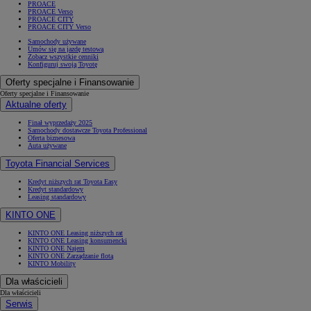
PROACE
PROACE Verso
PROACE CITY
PROACE CITY Verso
Samochody używane
Umów się na jazdę testową
Zobacz wszystkie cenniki
Konfiguruj swoją Toyotę
Oferty specjalne i Finansowanie
Oferty specjalne i Finansowanie
Aktualne oferty
Finał wyprzedaży 2025
Samochody dostawcze Toyota Professional
Oferta biznesowa
Auta używane
Toyota Financial Services
Kredyt niższych rat Toyota Easy
Kredyt standardowy
Leasing standardowy
KINTO ONE
KINTO ONE Leasing niższych rat
KINTO ONE Leasing konsumencki
KINTO ONE Najem
KINTO ONE Zarządzanie flotą
KINTO Mobility
Dla właścicieli
Dla właścicieli
Serwis