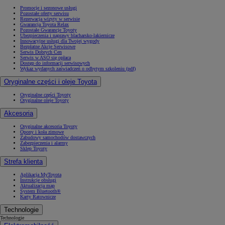
Promocje i sezonowe usługi
Pozostałe oferty serwisu
Rezerwacja wizyty w serwisie
Gwarancja Toyota Relax
Pozostałe Gwarancje Toyoty
Ubezpieczenia i naprawy blacharsko-lakiernicze
Innowacyjne usługi dla Twojej wygody
Bezpłatne Akcje Serwisowe
Serwis Dobrych Cen
Serwis w ASO się opłaca
Dostęp do informacji serwisowych
Wykaz wydanych zaświadczeń o odbytym szkoleniu (pdf)
Oryginalne części i oleje Toyota
Oryginalne części Toyoty
Oryginalne oleje Toyoty
Akcesoria
Oryginalne akcesoria Toyoty
Opony i koła zimowe
Zabudowy samochodów dostawczych
Zabezpieczenia i alarmy
Sklep Toyoty
Strefa klienta
Aplikacja MyToyota
Instrukcje obsługi
Aktualizacja map
System Bluetooth®
Karty Ratownicze
Technologie
Technologie