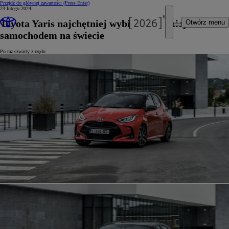
Przejdź do głównej zawartości
(Press Enter)
23 lutego 2024
Toyota Yaris najchętniej wybieranym miejskim
Otwórz menu
samochodem na świecie
Po raz czwarty z rzędu