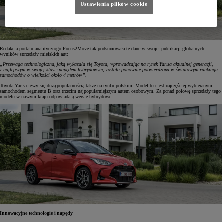
Ustawienia plików cookie
Redakcja portalu analitycznego Focus2Move tak podsumowała te dane w swojej publikacji globalnych
wyników sprzedaży miejskich aut:
„Przewaga technologiczna, jaką wykazała się Toyota, wprowadzając na rynek Yarisa aktualnej generacji,
z najlepszym w swojej klasie napędem hybrydowym, została ponownie potwierdzona w światowym rankingu
samochodów o wielkości około 4 metrów”.
Toyota Yaris cieszy się dużą popularnością także na rynku polskim. Model ten jest najczęściej wybieranym
samochodem segmentu B oraz trzecim najpopularniejszym autem osobowym. Za ponad połowę sprzedaży tego
modelu w naszym kraju odpowiadają wersje hybrydowe.
Innowacyjne technologie i napędy