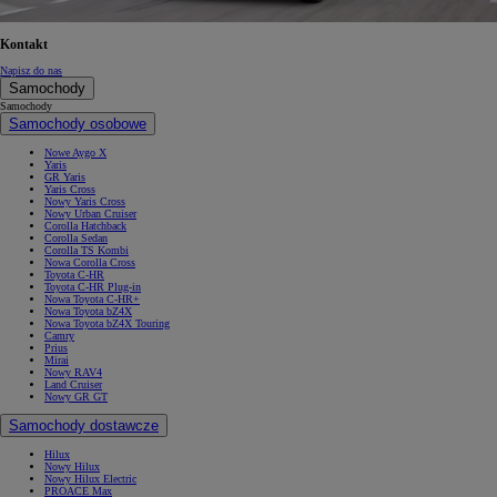
Kontakt
Napisz do nas
Samochody
Samochody
Samochody osobowe
Nowe Aygo X
Yaris
GR Yaris
Yaris Cross
Nowy Yaris Cross
Nowy Urban Cruiser
Corolla Hatchback
Corolla Sedan
Corolla TS Kombi
Nowa Corolla Cross
Toyota C-HR
Toyota C-HR Plug-in
Nowa Toyota C-HR+
Nowa Toyota bZ4X
Nowa Toyota bZ4X Touring
Camry
Prius
Mirai
Nowy RAV4
Land Cruiser
Nowy GR GT
Samochody dostawcze
Hilux
Nowy Hilux
Nowy Hilux Electric
PROACE Max