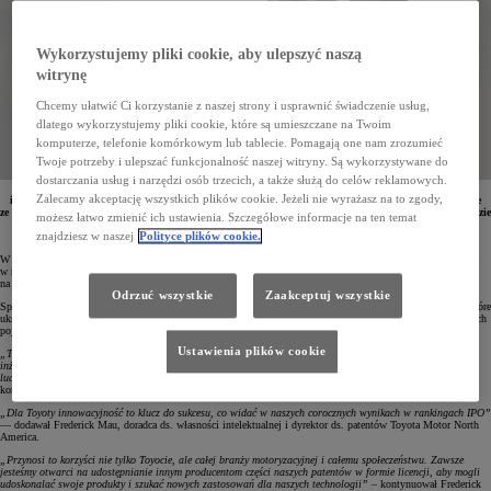
Wykorzystujemy pliki cookie, aby ulepszyć naszą
witrynę
Chcemy ułatwić Ci korzystanie z naszej strony i usprawnić świadczenie usług,
dlatego wykorzystujemy pliki cookie, które są umieszczane na Twoim
komputerze, telefonie komórkowym lub tablecie. Pomagają one nam zrozumieć
Twoje potrzeby i ulepszać funkcjonalność naszej witryny. Są wykorzystywane do
dostarczania usług i narzędzi osób trzecich, a także służą do celów reklamowych.
W tegorocznym rankingu Intellectual Property Owners Association Toyota zajęła czwarte miejsce
Zalecamy akceptację wszystkich plików cookie. Jeżeli nie wyrażasz na to zgody,
i pierwsze w branży motoryzacyjnej. Toyota od 9 lat zgłasza najwięcej patentów na nowe technologie
ze wszystkich producentów samochodów w USA. W 2022 roku zarejestrowała w amerykańskim urzędzie
możesz łatwo zmienić ich ustawienia. Szczegółowe informacje na ten temat
patentowym 3056 wniosków. Ponad połowa przyznanych patentów dotyczyło technologii, które
znajdziesz w naszej
Polityce plików cookie.
ukształtują przyszłość motoryzacji.
W 2022 roku Toyota zarejestrowała w amerykańskim urzędzie patentowym 3056 wniosków, o 303 więcej niż
w roku ubiegłym. To sprawiło, że japoński koncern awansował w ogólnym rankingu firm wszystkich branż
na czwarte miejsce, najwyższe w dotychczasowej historii.
Odrzuć wszystkie
Zaakceptuj wszystkie
Spośród wszystkich zgłoszonych w 2022 roku patentów prawie połowa dotyczyła technologii przyszłości, które
ukształtują motoryzację w nadchodzących dekadach. 26% z nich to rozwiązania z dziedziny zelektryfikowanych
pojazdów, baterii i materiałów, a 14% koncentruje się na automatyzacji i bezpieczeństwie.
Ustawienia plików cookie
„Toyota systematycznie zwiększa inwestycje w innowacje, aby przyspieszyć elektryfikację transportu. Nasi
inżynierowie i naukowcy wciąż szukają nowych pomysłów, by Toyota mogła teraz i w przyszłości zapewnić
ludziom jak najlepszą mobilność”
– podkreślała Sandra Phillips-Rogers, wiceprezes ds. zasobów
korporacyjnych i dyrektor ds. prawnych Toyota Motor North America.
„Dla Toyoty innowacyjność to klucz do sukcesu, co widać w naszych corocznych wynikach w rankingach IPO”
— dodawał Frederick Mau, doradca ds. własności intelektualnej i dyrektor ds. patentów Toyota Motor North
America.
„Przynosi to korzyści nie tylko Toyocie, ale całej branży motoryzacyjnej i całemu społeczeństwu. Zawsze
jesteśmy otwarci na udostępnianie innym producentom części naszych patentów w formie licencji, aby mogli
udoskonalać swoje produkty i szukać nowych zastosowań dla naszych technologii”
– kontynuował Frederick