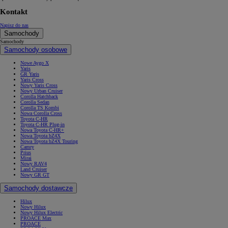
Kontakt
Napisz do nas
Samochody
Samochody
Samochody osobowe
Nowe Aygo X
Yaris
GR Yaris
Yaris Cross
Nowy Yaris Cross
Nowy Urban Cruiser
Corolla Hatchback
Corolla Sedan
Corolla TS Kombi
Nowa Corolla Cross
Toyota C-HR
Toyota C-HR Plug-in
Nowa Toyota C-HR+
Nowa Toyota bZ4X
Nowa Toyota bZ4X Touring
Camry
Prius
Mirai
Nowy RAV4
Land Cruiser
Nowy GR GT
Samochody dostawcze
Hilux
Nowy Hilux
Nowy Hilux Electric
PROACE Max
PROACE