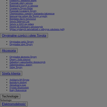
Promocje i sezonowe usługi
Pozostałe oferty serwisu
Rezerwacja wizyty w serwisie
Gwarancja Toyota Relax
Pozostałe Gwarancje Toyoty
Ubezpieczenia i naprawy blacharsko-lakiernicze
Innowacyjne usługi dla Twojej wygody
Bezpłatne Akcje Serwisowe
Serwis Dobrych Cen
Serwis w ASO się opłaca
Dostęp do informacji serwisowych
Wykaz wydanych zaświadczeń o odbytym szkoleniu (pdf)
Oryginalne części i oleje Toyota
Oryginalne części Toyoty
Oryginalne oleje Toyoty
Akcesoria
Oryginalne akcesoria Toyoty
Opony i koła zimowe
Zabudowy samochodów dostawczych
Zabezpieczenia i alarmy
Sklep Toyoty
Strefa klienta
Aplikacja MyToyota
Instrukcje obsługi
Aktualizacja map
System Bluetooth®
Karty Ratownicze
Technologie
Technologie
Elektromobilność