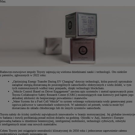
Mau.
Badawczo-rozwojowe zespoły Toyoty zajmują się wieloma dziedzinami nauki i technologii. Oto niektóre
z patentów, zgłoszonych w 2022 roku:
„Optimizing Energy Transfer During EV Charging” dotyczy technologii, która pozwoli optymalnie
zarządzać energią dostarczaną do poszczególnych samochodów elektrycznych z wielu źródeł, w tym
tych rozmieszczonych wzdłuż trasy przejazdu, dzięki technologii blockchain.
„Vehicle Control Based on Driver Engagement” zawiera opis systemów i metod opracowanych przez
Toyota Collaborative Safety Research Center (CSRC) monitorujących stan kierowcy pod kątem jego
aktualnej zdolności do bezpiecznego prowadzenia i manewrów.
„Water System for a Fuel Cell Vehicle” to system wtórnego wykorzystania wody generowanej przez
ogniwa paliwowe w samochodach wodorowych. W zależności od potrzeb, woda ta może być
dostarczana do układu chłodniczego lub do innych systemów samochodu.
Toyota należy do ścisłej czołówki największych innowatorów w branży motoryzacyjnej. Jej globalne inwestycje
w badania i rozwój pochłaniają ponad milion dolarów na godzinę. Ośrodki w Azji, Ameryce i Europie
prowadzą badania w dziedzinie bezemisyjnej, inteligentnej mobilności, technologii cyfrowych, robotyki
i inteligentnych miast oraz nowych materiałów.
Celem Toyoty jest osiągnięcie neutralności klimatycznej do 2050 roku i jednoczesne zapewnienie całemu
społeczeństwu swobody poruszania się.