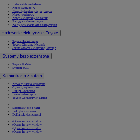
Lider elektromobilności
Napęd hybrydowy
Napęd hybrydowy typu plug-in
Napęd wodorowy
Napęd elektryczny na baterię
Zasięg aut elektrycznych
Zalety posiadania aut elektrycznych
Ładowanie elektrycznej Toyoty
Toyota HomeCharge
Toyota Charging Network
Jak naładować elektryczną Toyotę?
Systemy bezpieczeństwa
Toyota T-Mate
System eCall
Komunikacja z autem
Nowa aplikacja MyToyota
Cyfrowy opiekun auta
Usługi Connected
Płatne subskrypcje
Toyota Connectivity Match
Skontaktuj się z nami
Polityka ciasteczek
Deklaracja dostępności
(Opens in new window)
(Opens in new window)
(Opens in new window)
(Opens in new window)