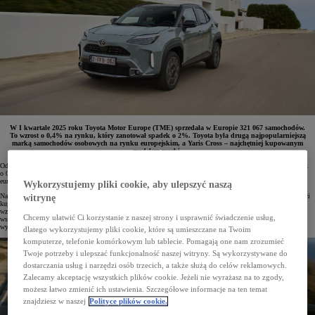
W I kwartale 2025 roku Toyota Motor Europe (TME) sprzedała w Europie 321 067 samochodów.
To wzrost o 0,4% na rynku, który zanotował spadek o 2%. Toyota była drugą najpopularniejszą
marką samochodów osobowych na rynku europejskim, a Yaris Cross – najchętniej kupowanym
modelem marki.
Od stycznia do marca 2025 roku Toyota Motor Europe (TME) sprzedała 321 067 samochodów. Był to wynik
o 0,4% lepszym niż w analogicznym okresie roku ubiegłego. Warto odnotować, że w tym samym czasie
europejski rynek samochodów osobowych zanotował spadek o 2%.
Wykorzystujemy pliki cookie, aby ulepszyć naszą
Na początku 2025 roku sprzedaż napędzały zelektryfikowane modele Toyoty i Lexusa. W I kwartale br. klienci
witrynę
kupili łącznie 248 842 egz. bezemisyjnych lub niskoemisyjnymi samochodów, co jest 7-procentowym
wzrostem rok do roku. W Europie Zachodniej, w tym w Polsce, takie samochody stanowiły aż 80%
Chcemy ułatwić Ci korzystanie z naszej strony i usprawnić świadczenie usług,
wszystkich pojazdów, które opuściły salony Toyoty i Lexusa. W całej Europie udział zelektryfikowanych aut
wyniósł 78% sprzedaży TME.
dlatego wykorzystujemy pliki cookie, które są umieszczane na Twoim
komputerze, telefonie komórkowym lub tablecie. Pomagają one nam zrozumieć
Twoje potrzeby i ulepszać funkcjonalność naszej witryny. Są wykorzystywane do
dostarczania usług i narzędzi osób trzecich, a także służą do celów reklamowych.
Zalecamy akceptację wszystkich plików cookie. Jeżeli nie wyrażasz na to zgody,
możesz łatwo zmienić ich ustawienia. Szczegółowe informacje na ten temat
znajdziesz w naszej
Polityce plików cookie.