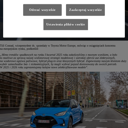
Odrzuć wszystkie
Zaakceptuj wszystkie
Ustawienia plików cookie
Till Conrad, wiceprezydent ds. sprzedaży w Toyota Motor Europe, mówiąc o osiągnięciach koncernu
na europejskim rynku, podkreślił:
„Mimo trendów spadkowych na rynku I kwartał 2025 roku zakończyliśmy z mocnym wynikiem, a było
to możliwe za sprawą naszej wielotorowej strategii modelowej i szerokiej ofercie aut elektrycznych,
na wodorowe ogniwa paliwowe, hybryd plug-in oraz klasycznych hybryd. Zapewniamy naszym klientom duży
wybór samochodów bez- i niskoemisyjnych, by mogli wybrać pojazd dostosowany do swoich potrzeb.
W 2025 i 2026 roku zaprezentujemy kolejne nowe zelektryfikowane modele”.