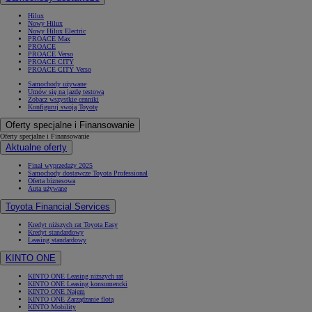
Hilux
Nowy Hilux
Nowy Hilux Electric
PROACE Max
PROACE
PROACE Verso
PROACE CITY
PROACE CITY Verso
Samochody używane
Umów się na jazdę testową
Zobacz wszystkie cenniki
Konfiguruj swoją Toyotę
Oferty specjalne i Finansowanie
Oferty specjalne i Finansowanie
Aktualne oferty
Finał wyprzedaży 2025
Samochody dostawcze Toyota Professional
Oferta biznesowa
Auta używane
Toyota Financial Services
Kredyt niższych rat Toyota Easy
Kredyt standardowy
Leasing standardowy
KINTO ONE
KINTO ONE Leasing niższych rat
KINTO ONE Leasing konsumencki
KINTO ONE Najem
KINTO ONE Zarządzanie flotą
KINTO Mobility