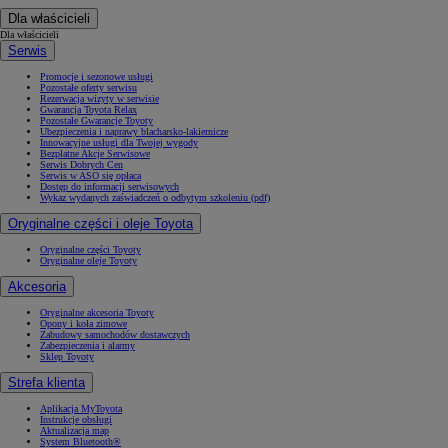
Dla właścicieli
Dla właścicieli
Serwis
Promocje i sezonowe usługi
Pozostałe oferty serwisu
Rezerwacja wizyty w serwisie
Gwarancja Toyota Relax
Pozostałe Gwarancje Toyoty
Ubezpieczenia i naprawy blacharsko-lakiernicze
Innowacyjne usługi dla Twojej wygody
Bezpłatne Akcje Serwisowe
Serwis Dobrych Cen
Serwis w ASO się opłaca
Dostęp do informacji serwisowych
Wykaz wydanych zaświadczeń o odbytym szkoleniu (pdf)
Oryginalne części i oleje Toyota
Oryginalne części Toyoty
Oryginalne oleje Toyoty
Akcesoria
Oryginalne akcesoria Toyoty
Opony i koła zimowe
Zabudowy samochodów dostawczych
Zabezpieczenia i alarmy
Sklep Toyoty
Strefa klienta
Aplikacja MyToyota
Instrukcje obsługi
Aktualizacja map
System Bluetooth®