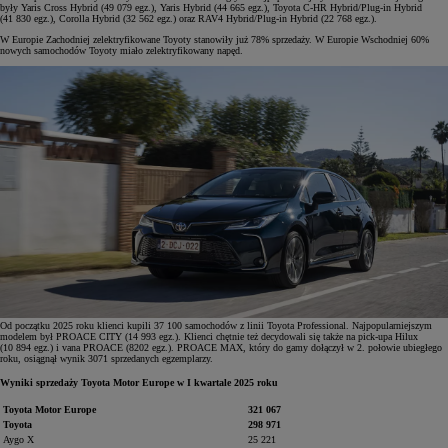
były Yaris Cross Hybrid (49 079 egz.), Yaris Hybrid (44 665 egz.), Toyota C-HR Hybrid/Plug-in Hybrid
(41 830 egz.), Corolla Hybrid (32 562 egz.) oraz RAV4 Hybrid/Plug-in Hybrid (22 768 egz.).
W Europie Zachodniej zelektryfikowane Toyoty stanowiły już 78% sprzedaży. W Europie Wschodniej 60%
nowych samochodów Toyoty miało zelektryfikowany napęd.
Od początku 2025 roku klienci kupili 37 100 samochodów z linii Toyota Professional. Najpopularniejszym
modelem był PROACE CITY (14 993 egz.). Klienci chętnie też decydowali się także na pick-upa Hilux
(10 894 egz.) i vana PROACE (8202 egz.). PROACE MAX, który do gamy dołączył w 2. połowie ubiegłego
roku, osiągnął wynik 3071 sprzedanych egzemplarzy.
Wyniki sprzedaży Toyota Motor Europe w I kwartale 2025 roku
Toyota Motor Europe
321 067
Toyota
298 971
Aygo X
25 221