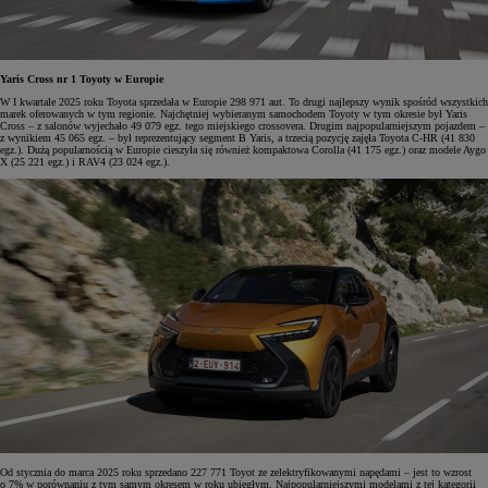
Yaris Cross nr 1 Toyoty w Europie
W I kwartale 2025 roku Toyota sprzedała w Europie 298 971 aut. To drugi najlepszy wynik spośród wszystkich
marek oferowanych w tym regionie. Najchętniej wybieranym samochodem Toyoty w tym okresie był Yaris
Cross – z salonów wyjechało 49 079 egz. tego miejskiego crossovera. Drugim najpopularniejszym pojazdem –
z wynikiem 45 065 egz. – był reprezentujący segment B Yaris, a trzecią pozycję zajęła Toyota C-HR (41 830
egz.). Dużą popularnością w Europie cieszyła się również kompaktowa Corolla (41 175 egz.) oraz modele Aygo
X (25 221 egz.) i RAV4 (23 024 egz.).
Od stycznia do marca 2025 roku sprzedano 227 771 Toyot ze zelektryfikowanymi napędami – jest to wzrost
o 7% w porównaniu z tym samym okresem w roku ubiegłym. Najpopularniejszymi modelami z tej kategorii