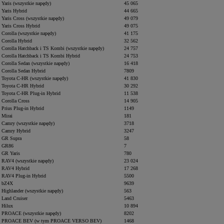
Yaris (wszystkie napędy)
45 065
Yaris Hybrid
44 665
Yaris Cross (wszystkie napędy)
49 079
Yaris Cross Hybrid
49 075
Corolla (wszystkie napędy)
41 175
Corolla Hybrid
32 562
Corolla Hatchback i TS Kombi (wszystkie napędy)
24 757
Corolla Hatchback i TS Kombi Hybrid
24 753
Corolla Sedan (wszystkie napędy)
16 418
Corolla Sedan Hybrid
7809
Toyota C-HR (wszystkie napędy)
41 830
Toyota C-HR Hybrid
30 292
Toyota C-HR Plug-in Hybrid
11 538
Corolla Cross
14 905
Prius Plug-in Hybrid
1149
Mirai
181
Camry (wszystkie napędy)
3718
Camry Hybrid
3247
GR Supra
58
GR86
7
GR Yaris
780
RAV4 (wszystkie napędy)
23 024
RAV4 Hybrid
17 268
RAV4 Plug-in Hybrid
5500
bZ4X
9639
Highlander (wszystkie napędy)
563
Land Cruiser
5463
Hilux
10 894
PROACE (wszystkie napędy)
8202
PROACE BEV (w tym PROACE VERSO BEV)
1468