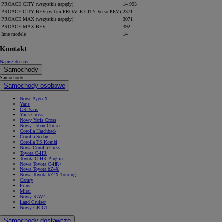
PROACE CITY (wszystkie napędy)
14 993
PROACE CITY BEV (w tym PROACE CITY Verso BEV)
2371
PROACE MAX (wszystkie napędy)
3071
PROACE MAX BEV
392
Inne modele
14
Kontakt
Napisz do nas
Samochody
Samochody
Samochody osobowe
Nowe Aygo X
Yaris
GR Yaris
Yaris Cross
Nowy Yaris Cross
Nowy Urban Cruiser
Corolla Hatchback
Corolla Sedan
Corolla TS Kombi
Nowa Corolla Cross
Toyota C-HR
Toyota C-HR Plug-in
Nowa Toyota C-HR+
Nowa Toyota bZ4X
Nowa Toyota bZ4X Touring
Camry
Prius
Mirai
Nowy RAV4
Land Cruiser
Nowy GR GT
Samochody dostawcze