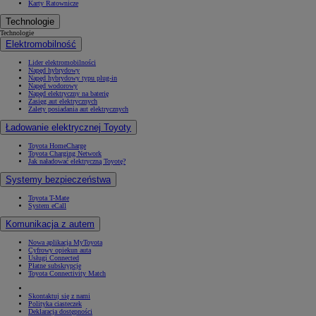
Karty Ratownicze
Technologie
Technologie
Elektromobilność
Lider elektromobilności
Napęd hybrydowy
Napęd hybrydowy typu plug-in
Napęd wodorowy
Napęd elektryczny na baterię
Zasięg aut elektrycznych
Zalety posiadania aut elektrycznych
Ładowanie elektrycznej Toyoty
Toyota HomeCharge
Toyota Charging Network
Jak naładować elektryczną Toyotę?
Systemy bezpieczeństwa
Toyota T-Mate
System eCall
Komunikacja z autem
Nowa aplikacja MyToyota
Cyfrowy opiekun auta
Usługi Connected
Płatne subskrypcje
Toyota Connectivity Match
Skontaktuj się z nami
Polityka ciasteczek
Deklaracja dostępności