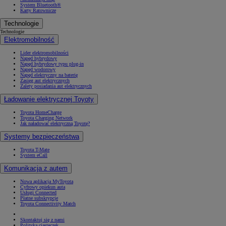
System Bluetooth®
Karty Ratownicze
Technologie
Technologie
Elektromobilność
Lider elektromobilności
Napęd hybrydowy
Napęd hybrydowy typu plug-in
Napęd wodorowy
Napęd elektryczny na baterię
Zasięg aut elektrycznych
Zalety posiadania aut elektrycznych
Ładowanie elektrycznej Toyoty
Toyota HomeCharge
Toyota Charging Network
Jak naładować elektryczną Toyotę?
Systemy bezpieczeństwa
Toyota T-Mate
System eCall
Komunikacja z autem
Nowa aplikacja MyToyota
Cyfrowy opiekun auta
Usługi Connected
Płatne subskrypcje
Toyota Connectivity Match
Skontaktuj się z nami
Polityka ciasteczek