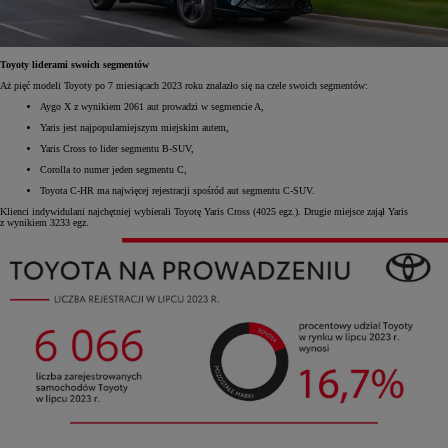
Toyoty liderami swoich segmentów
Aż pięć modeli Toyoty po 7 miesiącach 2023 roku znalazło się na czele swoich segmentów:
Aygo X z wynikiem 2061 aut prowadzi w segmencie A,
Yaris jest najpopularniejszym miejskim autem,
Yaris Cross to lider segmentu B-SUV,
Corolla to numer jeden segmentu C,
Toyota C-HR ma najwięcej rejestracji spośród aut segmentu C-SUV.
Klienci indywidulani najchętniej wybierali Toyotę Yaris Cross (4025 egz.). Drugie miejsce zajął Yaris
z wynikiem 3233 egz.