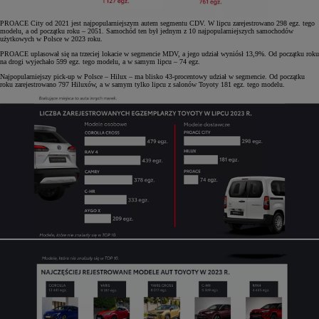
PROACE City od 2021 jest najpopularniejszym autem segmentu CDV. W lipcu zarejestrowano 298 egz. tego
modelu, a od początku roku – 2051. Samochód ten był jednym z 10 najpopularniejszych samochodów
użytkowych w Polsce w 2023 roku.
PROACE uplasował się na trzeciej lokacie w segmencie MDV, a jego udział wyniósł 13,9%. Od początku roku
na drogi wyjechało 599 egz. tego modelu, a w samym lipcu – 74 egz.
Najpopularniejszy pick-up w Polsce – Hilux – ma blisko 43-procentowy udział w segmencie. Od początku
roku zarejestrowano 797 Hiluxów, a w samym tylko lipcu z salonów Toyoty 181 egz. tego modelu.