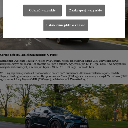
Odrzuć wszystkie
Zaakceptuj wszystkie
Ustawienia plików cookie
Corolla najpopularniejszym modelem w Polsce
Najchętniej wybieraną Toyotą w Polsce była Corolla. Model ten stanowił blisko 25% wszystkich nowo
zarejestrowanych aut marki. Od stycznia do lipca z salonów wyjechało już 12 441 egz. Corolli we wszystkich
wersjach nadwoziowych, a w samym lipcu – 1905. Aż 10 793 egz. trafiło do firm.
W 10 najpopularniejszych aut osobowych w Polsce po 7 miesiącach 2023 roku znalazło się aż 5 modeli
Toyoty. Na drugim miejscu za Corollą uplasował się Yaris (9351 egz.), czwarte miejsce zajął Yaris Cross (8017
egz.), ósmą lokatę Toyota C-HR (5349 egz.), a dziesiątą – RAV4 (4445 egz.).