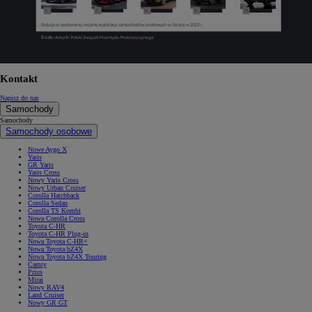
Kontakt
Napisz do nas
Samochody
Samochody
Samochody osobowe
Nowe Aygo X
Yaris
GR Yaris
Yaris Cross
Nowy Yaris Cross
Nowy Urban Cruiser
Corolla Hatchback
Corolla Sedan
Corolla TS Kombi
Nowa Corolla Cross
Toyota C-HR
Toyota C-HR Plug-in
Nowa Toyota C-HR+
Nowa Toyota bZ4X
Nowa Toyota bZ4X Touring
Camry
Prius
Mirai
Nowy RAV4
Land Cruiser
Nowy GR GT