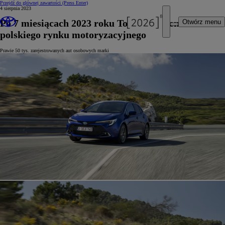
Przejdź do głównej zawartości
(Press Enter)
4 sierpnia 2023
Po 7 miesiącach 2023 roku Toyota liderem
Otwórz menu
polskiego rynku motoryzacyjnego
Prawie 50 tys. zarejestrowanych aut osobowych marki