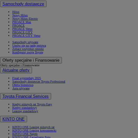
Samochody dostawcze
Hilux
Nowy Hilux
Nowy Hilux Electric
PROACE Max
PROACE
PROACE Verso
PROACE CITY
PROACE CITY Verso
Samochody używane
Umów się na jazdę testową
Zobacz wszystkie cenniki
Konfiguruj swoją Toyotę
Oferty specjalne i Finansowanie
Oferty specjalne i Finansowanie
Aktualne oferty
Finał wyprzedaży 2025
Samochody dostawcze Toyota Professional
Oferta biznesowa
Auta używane
Toyota Financial Services
Kredyt niższych rat Toyota Easy
Kredyt standardowy
Leasing standardowy
KINTO ONE
KINTO ONE Leasing niższych rat
KINTO ONE Leasing konsumencki
KINTO ONE Najem
KINTO ONE Zarządzanie flotą