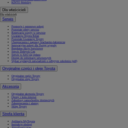
KINTO Mobility
Dla właścicieli
Dla właścicieli
Serwis
Promocje i sezonowe usługi
Pozostałe oferty serwisu
Rezerwacja wizyty w serwisie
Gwarancja Toyota Relax
Pozostałe Gwarancje Toyoty
Ubezpieczenia i naprawy blacharsko-lakiernicze
Innowacyjne usługi dla Twojej wygody
Bezpłatne Akcje Serwisowe
Serwis Dobrych Cen
Serwis w ASO się opłaca
Dostęp do informacji serwisowych
Wykaz wydanych zaświadczeń o odbytym szkoleniu (pdf)
Oryginalne części i oleje Toyota
Oryginalne części Toyoty
Oryginalne oleje Toyoty
Akcesoria
Oryginalne akcesoria Toyoty
Opony i koła zimowe
Zabudowy samochodów dostawczych
Zabezpieczenia i alarmy
Sklep Toyoty
Strefa klienta
Aplikacja MyToyota
Instrukcje obsługi
Aktualizacja map