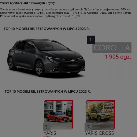
Wzrost rejestracji aut dostawczych Toyoty
Toyota umocniła też swoją pozycję na rynku pojazdów użytkowych. Tylko w lipcu zarejestrowano 559 aut
dostawczych marki (wzrost o 104%), a od początku roku – 3764 (31% wzrostu). Udział aut z oferty Toyota
Professional w rynku samochodów użytkowych wzrósł do 10,2%.