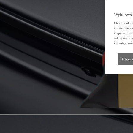
Wykorzystu
Chcemy ułatwi
umieszczane 
ulepszać funk
celów reklamo
ich ustawieni
Ustawie