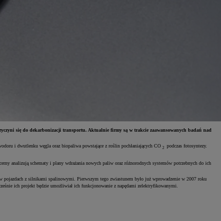
yczyni się do dekarbonizacji transportu. Aktualnie firmy są w trakcie zaawansowanych badań nad
wodoru i dwutlenku węgla oraz biopaliwa powstające z roślin pochłaniających CO
podczas fotosyntezy.
2
cerny analizują schematy i plany wdrażania nowych paliw oraz różnorodnych systemów potrzebnych do ich
 pojazdach z silnikami spalinowymi. Pierwszym tego zwiastunem było już wprowadzenie w 2007 roku
cześnie ich projekt będzie umożliwiał ich funkcjonowanie z napędami zelektryfikowanymi.