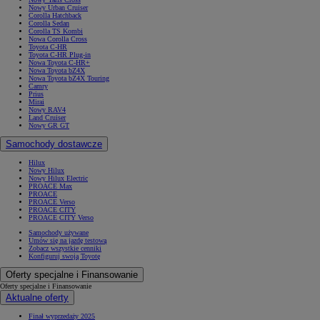
Nowy Urban Cruiser
Corolla Hatchback
Corolla Sedan
Corolla TS Kombi
Nowa Corolla Cross
Toyota C-HR
Toyota C-HR Plug-in
Nowa Toyota C-HR+
Nowa Toyota bZ4X
Nowa Toyota bZ4X Touring
Camry
Prius
Mirai
Nowy RAV4
Land Cruiser
Nowy GR GT
Samochody dostawcze
Hilux
Nowy Hilux
Nowy Hilux Electric
PROACE Max
PROACE
PROACE Verso
PROACE CITY
PROACE CITY Verso
Samochody używane
Umów się na jazdę testową
Zobacz wszystkie cenniki
Konfiguruj swoją Toyotę
Oferty specjalne i Finansowanie
Oferty specjalne i Finansowanie
Aktualne oferty
Finał wyprzedaży 2025