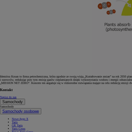
Idemitsu Kosan to firma petrochemiczna, która zgodnie ze swoją wizją „Kształtowanie zmian” na rok 2050 plan
i surowców, redukując przy tym emisję gazów cieplarnianych dzięki wykorzystaniu wodoru i energii odnawialnej
„MISSION NET ZERO”. Koncern ten angażuje się w różnorodne rozwiązania mające na celu redukcję emisji d
Kontakt
Napisz do nas
Samochody
Samochody
Samochody osobowe
Nowe Aygo X
Yaris
GR Yaris
Yaris Cross
Nowy Yaris Cross