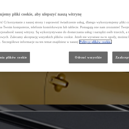
jemy pliki cookie, aby ulepszyć naszą witrynę
ć Ci korzystanie z naszej strony i usprawnić świadczenie usług, dlatego wykorzystujemy pliki co
na Twoim komputerze, telefonie komórkowym lub tablecie. Pomagają one nam zrozumieć Twoje 
cjonalność naszej witryny. Są wykorzystywane do dostarczania usług i narzędzi osób trzecich, a 
wych. Zalecamy akceptację wszystkich plików cookie. Jeżeli nie wyrażasz na to zgody, możesz 
a. Szczegółowe informacje na ten temat znajdziesz w naszej
Polityce plików cookie.
nia plików cookie
Odrzuć wszystkie
Zaakcept