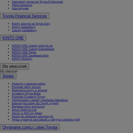
Samochody dostawcze Toyota Professional
Oferta biznesowa
Auta używane
Toyota Financial Services
Kredyt niższych rat Toyota Easy
Od
105 300 zł
Kredyt standardowy
Leasing standardowy
Corolla Hatchback
HYBRID
KINTO ONE
KINTO ONE Leasing niższych rat
KINTO ONE Leasing konsumencki
KINTO ONE Najem
KINTO ONE Zarządzanie flotą
KINTO Mobility
Dla właścicieli
Dla właścicieli
Serwis
Promocje i sezonowe usługi
Pozostałe oferty serwisu
Rezerwacja wizyty w serwisie
Gwarancja Toyota Relax
Pozostałe Gwarancje Toyoty
Ubezpieczenia i naprawy blacharsko-lakiernicze
Innowacyjne usługi dla Twojej wygody
Bezpłatne Akcje Serwisowe
Serwis Dobrych Cen
Serwis w ASO się opłaca
Dostęp do informacji serwisowych
Wykaz wydanych zaświadczeń o odbytym szkoleniu (pdf)
Oryginalne części i oleje Toyota