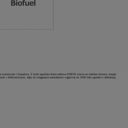
a syntetyczne i biopaliwa. Z kolei japońska firma naftowa ENEOS stawia na stabilne dostawy energii
cznym i elektronicznym, dąży do osiągnięcia neutralności węglowej do 2040 roku zgodnie z deklaracją