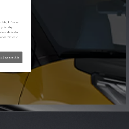
okie, które są
potrzeby i
także służą do
łatwo zmienić
uj wszystkie