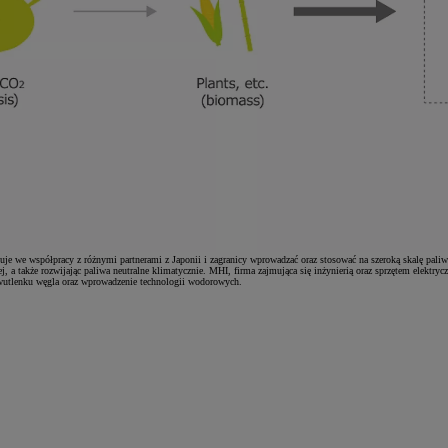
uje we współpracy z różnymi partnerami z Japonii i zagranicy wprowadzać oraz stosować na szeroką skalę paliw
, a także rozwijając paliwa neutralne klimatycznie. MHI, firma zajmująca się inżynierią oraz sprzętem elektry
wutlenku węgla oraz wprowadzenie technologii wodorowych.