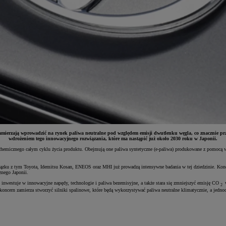
amierzają wprowadzić na rynek paliwa neutralne pod względem emisji dwutlenku węgla, co znacznie prz
wdrożeniem tego innowacyjnego rozwiązania, które ma nastąpić już około 2030 roku w Japonii.
 chemicznego całym cyklu życia produktu. Obejmują one paliwa syntetyczne (e-paliwa) produkowane z pomocą 
wiązku z tym Toyota, Idemitsu Kosan, ENEOS oraz MHI już prowadzą intensywne badania w tej dziedzinie. Kon
znego Japonii.
 inwestuje w innowacyjne napędy, technologie i paliwa bezemisyjne, a także stara się zmniejszyć emisję CO
w
2
oncern zamierza stworzyć silniki spalinowe, które będą wykorzystywać paliwa neutralne klimatycznie, a jedno