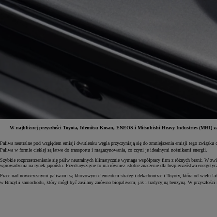
W najbliższej przyszłości Toyota, Idemitsu Kosan, ENEOS i Mitsubishi Heavy Industries (MHI) z
Paliwa neutralne pod względem emisji dwutlenku węgla przyczyniają się do zmniejszenia emisji tego związku
Paliwa w formie ciekłej są łatwe do transportu i magazynowania, co czyni je idealnymi nośnikami energii.
Od
81 900 zł
Szybkie rozprzestrzenianie się paliw neutralnych klimatycznie wymaga współpracy firm z różnych branż. W z
Yaris Cross
wprowadzenia na rynek japoński. Przedsięwzięcie to ma również istotne znaczenie dla bezpieczeństwa energetyc
HYBRID
Prace nad nowoczesnymi paliwami są kluczowym elementem strategii dekarbonizacji Toyoty, która od wielu lat
w Brazylii samochodu, który mógł być zasilany zarówno biopaliwem, jak i tradycyjną benzyną. W przyszłości k