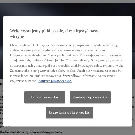
Wykorzystujemy pliki cookie, aby ulepszyć naszą
witrynę
Chcemy ułatwić Ci korzystanie z naszej strony i usprawnić świadczenie usług,
dlatego wykorzystujemy pliki cookie, które są umieszczane na Twoim
komputerze, telefonie komórkowym lub tablecie. Pomagają one nam zrozumieć
Twoje potrzeby i ulepszać funkcjonalność naszej witryny. Są wykorzystywane do
dostarczania usług i narzędzi osób trzecich, a także służą do celów reklamowych.
Zalecamy akceptację wszystkich plików cookie. Jeżeli nie wyrażasz na to zgody,
możesz łatwo zmienić ich ustawienia. Szczegółowe informacje na ten temat
znajdziesz w naszej
Polityce plików cookie.
Kluczowe cechy
Trzy główne elementy
GR GT zaprojektowano jako samochód dopuszczony do ruchu drogowego o wyścigowym charakterze. Kierując
Odrzuć wszystkie
Zaakceptuj wszystkie
się zasadą stawiania kierowcy w centrum uwagi, inżynierowie skupili się nie tylko na osiągach, lecz także
na stworzeniu wrażenia pełnej harmonii między autem a prowadzącym. Model wykorzystuje hybrydowy układ
napędowy łączący nowy 4-litrowy silnik V8 z dwiema turbosprężarkami oraz jednostkę elektryczną. Zestaw ten
ma generować ponad 650 KM mocy i co najmniej 850 Nm momentu obrotowego – to wartości docelowe,
Ustawienia plików cookie
które mają zapewnić wyjątkowe przyspieszenie i responsywność.
W centrum prac konstrukcyjnych znalazły się trzy filary: obniżenie środka ciężkości, maksymalne ograniczenie
masy przy jednoczesnym zwiększeniu sztywności nadwozia oraz dopracowanie aerodynamiki do najwyższego
poziomu.
Środek ciężkości o wyjątkowo niskim położeniu