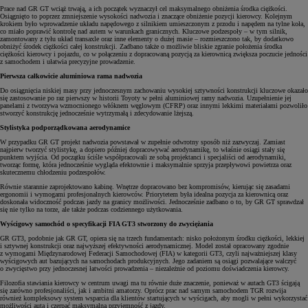
Prace nad GR GT wciąż trwają, a ich początek wyznaczył cel maksymalnego obniżenia środka ciężkości.
Osiągnięto to poprzez zmniejszenie wysokości nadwozia i znaczące obniżenie pozycji kierowcy. Kolejnym
krokiem było wprowadzenie układu napędowego z silnikiem umieszczonym z przodu i napędem na tylne koła,
co miało poprawić kontrolę nad autem w warunkach granicznych. Kluczowe podzespoły – w tym silnik,
zamontowany z tyłu układ transaxle oraz inne elementy o dużej masie – rozmieszczono tak, by dodatkowo
obniżyć środek ciężkości całej konstrukcji. Zadbano także o możliwie bliskie zgranie położenia środka
ciężkości kierowcy i pojazdu, co w połączeniu z dopracowaną pozycją za kierownicą zwiększa poczucie jedności
z samochodem i ułatwia precyzyjne prowadzenie.
Pierwsza całkowicie aluminiowa rama nadwozia
Do osiągnięcia niskiej masy przy jednoczesnym zachowaniu wysokiej sztywności konstrukcji kluczowe okazało
się zastosowanie po raz pierwszy w historii Toyoty w pełni aluminiowej ramy nadwozia. Uzupełnienie jej
panelami z tworzywa wzmocnionego włóknem węglowym (CFRP) oraz innymi lekkimi materiałami pozwoliło
stworzyć konstrukcję jednocześnie wytrzymałą i zdecydowanie lżejszą.
Stylistyka podporządkowana aerodynamice
W przypadku GR GT projekt nadwozia powstawał w zupełnie odwrotny sposób niż zazwyczaj. Zamiast
najpierw tworzyć stylistykę, a dopiero później dopracowywać aerodynamikę, to właśnie osiągi stały się
punktem wyjścia. Od początku ściśle współpracowali ze sobą projektanci i specjaliści od aerodynamiki,
tworząc formę, która jednocześnie wygląda efektownie i maksymalnie sprzyja przepływowi powietrza oraz
skutecznemu chłodzeniu podzespołów.
Równie starannie zaprojektowano kabinę. Wnętrze dopracowano bez kompromisów, kierując się zasadami
ergonomii i wymogami profesjonalnych kierowców. Priorytetem była idealna pozycja za kierownicą oraz
doskonała widoczność podczas jazdy na granicy możliwości. Jednocześnie zadbano o to, by GR GT sprawdzał
się nie tylko na torze, ale także podczas codziennego użytkowania.
Wyścigowy samochód o specyfikacji FIA GT3 stworzony do zwyciężania
GR GT3, podobnie jak GR GT, opiera się na trzech fundamentach: nisko położonym środku ciężkości, lekkiej
i sztywnej konstrukcji oraz najwyższej efektywności aerodynamicznej. Model został opracowany zgodnie
z wymogami Międzynarodowej Federacji Samochodowej (FIA) w kategorii GT3, czyli najważniejszej klasy
wyścigowych aut bazujących na samochodach produkcyjnych. Jego zadaniem są osiągi pozwalające walczyć
o zwycięstwo przy jednoczesnej łatwości prowadzenia – niezależnie od poziomu doświadczenia kierowcy.
Filozofia stawiania kierowcy w centrum uwagi ma tu równie duże znaczenie, ponieważ w autach GT3 ścigają
się zarówno profesjonaliści, jak i ambitni amatorzy. Oprócz prac nad samym samochodem TGR rozwija
również kompleksowy system wsparcia dla klientów startujących w wyścigach, aby mogli w pełni wykorzystać
możliwości auta i czerpać maksymalną przyjemność z jazdy.