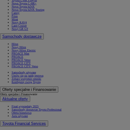
Toyota C-HR Plug-in
Nowa Toyota C-HR+
Nowa Toyota bZ4X
Nowa Toyota bZ4X Touring
Camry
Prius
Mirai
Nowy RAV4
Land Cruiser
Nowy GR GT
Samochody dostawcze
Hilux
Nowy Hilux
Nowy Hilux Electric
PROACE Max
PROACE
PROACE Verso
PROACE CITY
PROACE CITY Verso
Samochody używane
Umów się na jazdę testową
Zobacz wszystkie cenniki
Konfiguruj swoją Toyotę
Oferty specjalne i Finansowanie
Oferty specjalne i Finansowanie
Aktualne oferty
Finał wyprzedaży 2025
Samochody dostawcze Toyota Professional
Oferta biznesowa
Auta używane
Toyota Financial Services