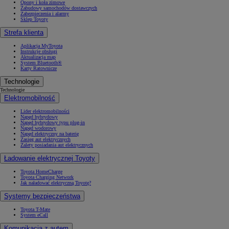
Opony i koła zimowe
Zabudowy samochodów dostawczych
Zabezpieczenia i alarmy
Sklep Toyoty
Strefa klienta
Aplikacja MyToyota
Instrukcje obsługi
Aktualizacja map
System Bluetooth®
Karty Ratownicze
Technologie
Technologie
Elektromobilność
Lider elektromobilności
Napęd hybrydowy
Napęd hybrydowy typu plug-in
Napęd wodorowy
Napęd elektryczny na baterię
Zasięg aut elektrycznych
Zalety posiadania aut elektrycznych
Ładowanie elektrycznej Toyoty
Toyota HomeCharge
Toyota Charging Network
Jak naładować elektryczną Toyotę?
Systemy bezpieczeństwa
Toyota T-Mate
System eCall
Komunikacja z autem