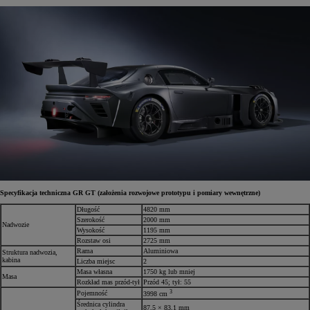
Specyfikacja techniczna GR GT (założenia rozwojowe prototypu i pomiary wewnętrzne)
Długość
4820 mm
Szerokość
2000 mm
Nadwozie
Wysokość
1195 mm
Rozstaw osi
2725 mm
Rama
Aluminiowa
Struktura nadwozia,
kabina
Liczba miejsc
2
Masa własna
1750 kg lub mniej
Masa
Rozkład mas przód-tył
Przód 45; tył: 55
3
Pojemność
3998 cm
Średnica cylindra
87,5 × 83,1 mm