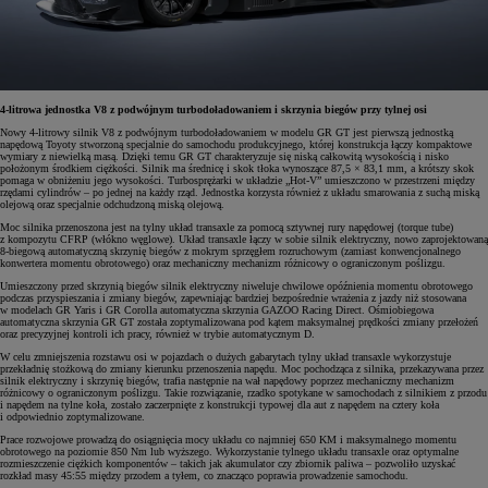
4-litrowa jednostka V8 z podwójnym turbodoładowaniem i skrzynia biegów przy tylnej osi
Nowy 4-litrowy silnik V8 z podwójnym turbodoładowaniem w modelu GR GT jest pierwszą jednostką
napędową Toyoty stworzoną specjalnie do samochodu produkcyjnego, której konstrukcja łączy kompaktowe
wymiary z niewielką masą. Dzięki temu GR GT charakteryzuje się niską całkowitą wysokością i nisko
położonym środkiem ciężkości. Silnik ma średnicę i skok tłoka wynoszące 87,5 × 83,1 mm, a krótszy skok
pomaga w obniżeniu jego wysokości. Turbosprężarki w układzie „Hot-V” umieszczono w przestrzeni między
rzędami cylindrów – po jednej na każdy rząd. Jednostka korzysta również z układu smarowania z suchą miską
olejową oraz specjalnie odchudzoną miską olejową.
Moc silnika przenoszona jest na tylny układ transaxle za pomocą sztywnej rury napędowej (torque tube)
z kompozytu CFRP (włókno węglowe). Układ transaxle łączy w sobie silnik elektryczny, nowo zaprojektowaną
8-biegową automatyczną skrzynię biegów z mokrym sprzęgłem rozruchowym (zamiast konwencjonalnego
konwertera momentu obrotowego) oraz mechaniczny mechanizm różnicowy o ograniczonym poślizgu.
Umieszczony przed skrzynią biegów silnik elektryczny niweluje chwilowe opóźnienia momentu obrotowego
podczas przyspieszania i zmiany biegów, zapewniając bardziej bezpośrednie wrażenia z jazdy niż stosowana
w modelach GR Yaris i GR Corolla automatyczna skrzynia GAZOO Racing Direct. Ośmiobiegowa
automatyczna skrzynia GR GT została zoptymalizowana pod kątem maksymalnej prędkości zmiany przełożeń
oraz precyzyjnej kontroli ich pracy, również w trybie automatycznym D.
W celu zmniejszenia rozstawu osi w pojazdach o dużych gabarytach tylny układ transaxle wykorzystuje
przekładnię stożkową do zmiany kierunku przenoszenia napędu. Moc pochodząca z silnika, przekazywana przez
silnik elektryczny i skrzynię biegów, trafia następnie na wał napędowy poprzez mechaniczny mechanizm
różnicowy o ograniczonym poślizgu. Takie rozwiązanie, rzadko spotykane w samochodach z silnikiem z przodu
i napędem na tylne koła, zostało zaczerpnięte z konstrukcji typowej dla aut z napędem na cztery koła
i odpowiednio zoptymalizowane.
Prace rozwojowe prowadzą do osiągnięcia mocy układu co najmniej 650 KM i maksymalnego momentu
obrotowego na poziomie 850 Nm lub wyższego. Wykorzystanie tylnego układu transaxle oraz optymalne
rozmieszczenie ciężkich komponentów – takich jak akumulator czy zbiornik paliwa – pozwoliło uzyskać
rozkład masy 45:55 między przodem a tyłem, co znacząco poprawia prowadzenie samochodu.