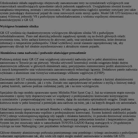
Udoskonalanie układu napędowego obejmowały zaawansowane testy na symulatorach wyścigowych oraz
stanowiskach umożliwiających sprawdzenie całych jednostek napędowych. Uwzględniono również kwestie
zarządzania temperaturą, montażu i serwisowania. W celu zapewnienia ciągłości sprzedaży rozwijany jest także
system pozwalający dostosować pojazd do coraz surowszych norm emisji spalin. Model GR GT3 korzysta z tej
samej 4-litrowej jednostki V8 z podwójnym turbodoładowaniem z wieloma wspólnymi elementami
konstrukcyjnymi z GR GT.
Wyścigowe brzmienie silnika
GR GT wyróżnia się charakterystycznym wyścigowym dźwiękiem silnika V8 z podwójnym
turbodoładowaniem. Prace nad akustyką jednostki napędowej opierały się na dwóch głównych celach:
stworzeniu tonu, który zachęca kierowcę do aktywnej jazdy, oraz uzyskaniu brzmienia, które dostarcza
informacji o temperaturze podzespołów. Układ wydechowy został starannie zaprojektowany tak, aby
generowany dźwięk był idealnie zsynchronizowany z aktualnym stanem pojazdu.
Aluminiowa rama nadwozia i podwozie ułatwiające prowadzenie
Podstawą niskiej masy GR GT oraz wyjątkowej sztywności nadwozia jest w pełni aluminiowa rama
zastosowana w Toyocie po raz pierwszy. Wysoka sztywność konstrukcji została osiągnięta dzięki dużym
aluminiowym odlewom w głównych elementach ramy, precyzyjnemu rozmieszczeniu profili aluminiowych
i innych komponentów oraz wykorzystaniu zaawansowanych technologii łączenia. Dodatkowo panele nadwozia
wykonano z aluminium oraz tworzywa wzmacnianego włóknem węglowym (CFRP).
Zawieszenie GR GT wykorzystuje nowoczesne, nisko osadzone podwójne wahacze z kutymi aluminiowymi
ramionami zarówno z przodu, jak i z tyłu. Zostało ono zaprojektowane od podstaw z myślą o liniowej reakcji
i pełnej kontroli, zarówno podczas codziennej jazdy, jak i na torze wyścigowym.
Specjalnie dla tego modelu opracowano opony Michelin Pilot Sport Cup 2. Już na wczesnym etapie rozwoju
zawieszenie i opony były dopracowywane we współpracy z profesjonalnymi kierowcami korzystającymi
z symulatorów i przeprowadzającymi testy w terenie, dążąc do uzyskania optymalnych osiągów. Dzięki temu
kierowca może w pełni korzystać z potencjału auta zarówno na torze, jak i na krętych drogach czy autostradach.
Układ hamulcowy opiera się na tarczach Brembo z włókna węglowego, a charakterystyka pojazdu podczas
hamowania została dopracowana wspólnie z profesjonalnymi kierowcami. System kontroli stabilności pojazdu
(VSC) oferuje wielostopniową regulację siły napędu i działania hamulców, co pozwala dostosować ustawienia
do umiejętności kierowcy i warunków drogowych, zapewniając jednocześnie komfort i bezpieczeństwo jazdy.
System ten jest stosowany także w samochodach TOYOTA GAZOO Racing startujących w 24-godzinnym
wyścigu na torze Nürburgring i jest przykładem technologii rozwiniętej w motorsporcie.
Główne elementy aluminiowego podwozia przestrzennego oraz przedniego i tylnego zawieszenia z podwójnymi
wahaczami zaprojektowano tak, aby wiele ich części mogło znaleźć zastosowanie w modelu GR GT3.