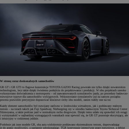
W stronę coraz doskonalszych samochodów
GR GT i GR GT3 to flagowe konstrukcje TOYOTA GAZOO Racing powstałe nie tylko dzięki nowatorskim
technologiom, lecz także dzięki świeżemu podejściu do projektowania i produkcji. W obu projektach szeroko
wykorzystano doświadczenia z motorsportu – od zaawansowanych symulatorów jazdy, po procedury badawczo-
rozwojowe typowe dla samochodów wyścigowych. Wykorzystanie symulatorów już na samym początku
procesu pozwoliło precyzyjnie dopracować kluczowe cechy obu modeli, zanim trafiły one na tor.
Każdy element samochodów był rozwijany zarówno w środowisku wirtualnym, jak i poddawany realnym
testom – na torach takich jak Fuji Speedway, Nürburgring czy w ośrodku badawczym Toyota Technical Center
Shimoyama, a także podczas jazd w normalnym ruchu drogowym. Dzięki temu udało się sprawdzić ich osiągi
i wytrzymałość w najbardziej wymagających warunkach oraz upewnić się, że GR GT pozostaje ekscytujący, ale
i intuicyjny w codziennej jeździe.
Podobnie jak inne modele GR, oba auta wielokrotnie poddawano ekstremalnym testom, doprowadzając
je do granic możliwości, a następnie udoskonalając. TGR kontynuuje intensywne prace rozwojowe, a debiut