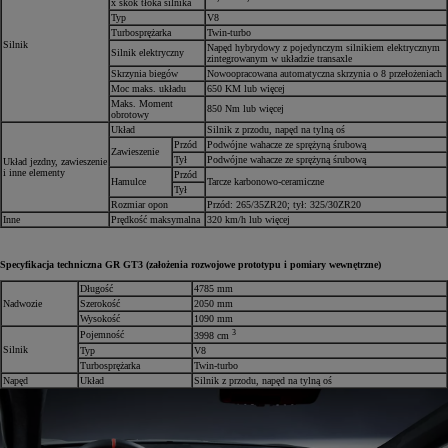
x skok tłoka silnika
Typ
V8
Turbosprężarka
Twin-turbo
Silnik
Napęd hybrydowy z pojedynczym silnikiem elektrycznym
Silnik elektryczny
zintegrowanym w układzie transaxle
Skrzynia biegów
Nowoopracowana automatyczna skrzynia o 8 przełożeniach
Moc maks. układu
650 KM lub więcej
Maks. Moment
850 Nm lub więcej
obrotowy
Układ
Silnik z przodu, napęd na tylną oś
Przód
Podwójne wahacze ze sprężyną śrubową
Zawieszenie
Tył
Podwójne wahacze ze sprężyną śrubową
Układ jezdny, zawieszenie
i inne elementy
Przód
Hamulce
Tarcze karbonowo-ceramiczne
Tył
Rozmiar opon
Przód: 265/35ZR20; tył: 325/30ZR20
Inne
Prędkość maksymalna
320 km/h lub więcej
Specyfikacja techniczna GR GT3 (założenia rozwojowe prototypu i pomiary wewnętrzne)
Długość
4785 mm
Nadwozie
Szerokość
2050 mm
Wysokość
1090 mm
3
Pojemność
3998 cm
Silnik
Typ
V8
Turbosprężarka
Twin-turbo
Napęd
Układ
Silnik z przodu, napęd na tylną oś