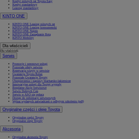
Kredyt niższych rat Toyota Easy
Kredyt standardowy
Leasing standardowy
KINTO ONE
KINTO ONE Leasing niższych rat
KINTO ONE Leasing konsumencki
KINTO ONE Najem
KINTO ONE Zarządzanie flotą
KINTO Mobility
Dla właścicieli
Dla właścicieli
Serwis
Promocje i sezonowe usługi
Pozostałe oferty serwisu
Rezerwacja wizyty w serwisie
Gwarancja Toyota Relax
Pozostałe Gwarancje Toyoty
Ubezpieczenia i naprawy blacharsko-lakiernicze
Innowacyjne usługi dla Twojej wygody
Bezpłatne Akcje Serwisowe
Serwis Dobrych Cen
Serwis w ASO się opłaca
Dostęp do informacji serwisowych
Wykaz wydanych zaświadczeń o odbytym szkoleniu (pdf)
Oryginalne części i oleje Toyota
Oryginalne części Toyoty
Oryginalne oleje Toyoty
Akcesoria
Oryginalne akcesoria Toyoty