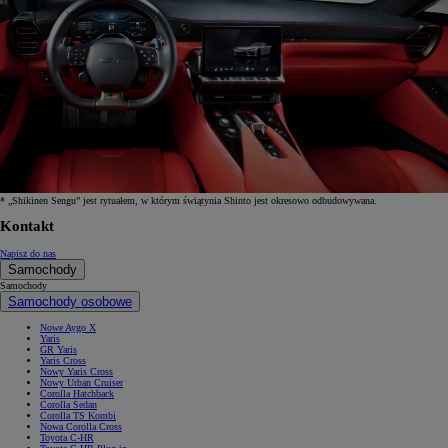
* „Shikinen Sengu” jest rytuałem, w którym świątynia Shinto jest okresowo odbudowywana.
Kontakt
Napisz do nas
Samochody
Samochody
Samochody osobowe
Nowe Aygo X
Yaris
GR Yaris
Yaris Cross
Nowy Yaris Cross
Nowy Urban Cruiser
Corolla Hatchback
Corolla Sedan
Corolla TS Kombi
Nowa Corolla Cross
Toyota C-HR