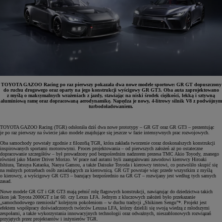
TOYOTA GAZOO Racing po raz pierwszy pokazała dwa nowe modele sportowe: GR GT dopuszczony
do ruchu drogowego oraz oparty na jego konstrukcji wyścigowy GR GT3. Oba auta zaprojektowano
z myślą o maksymalnych wrażeniach z jazdy, stawiając na niski środek ciężkości, lekką i sztywną
aluminiową ramę oraz dopracowaną aerodynamikę. Napędza je nowy, 4-litrowy silnik V8 z podwójnym
turbodoładowaniem.
TOYOTA GAZOO Racing (TGR) odsłoniła dziś dwa nowe prototypy – GR GT oraz GR GT3 – prezentując
je po raz pierwszy na świecie jako modele znajdujące się jeszcze w fazie intensywnych prac rozwojowych.
Oba samochody powstały zgodnie z filozofią TGR, która zakłada tworzenie coraz doskonalszych konstrukcji
inspirowanych sportami motorowymi. Proces projektowania – od pierwszych założeń aż po ostateczne
dopracowanie szczegółów – był prowadzony pod bezpośrednim nadzorem prezesa TMC Akio Toyody, znanego
również jako Master Driver Morizo. W prace nad autami byli zaangażowani zawodowi kierowcy Hiroaki
Ishiura, Tatsuya Kataoka, Naoya Gamou, a także Daisuke Toyoda i kierowcy testowi, co pozwoliło skupić się
na realnych potrzebach osób zasiadających za kierownicą. GR GT powstaje więc przede wszystkim z myślą
o kierowcy, a wyścigowy GR GT3 – bazujący bezpośrednio na GR GT – rozwijany jest według tych samych
zasad.
Nowe modele GR GT i GR GT3 mają pełnić rolę flagowych konstrukcji, nawiązując do dziedzictwa takich
ikon jak Toyota 2000GT z lat 60. czy Lexus LFA. Jednym z kluczowych założeń było przekazanie
„samochodowego rzemiosła” kolejnym pokoleniom – w duchu tradycji „Shikinen Sengu”*. Projekt jest
efektem współpracy doświadczonych twórców Lexusa LFA, którzy dzielili się swoją wiedzą z młodszymi
zespołami, a także wykorzystania innowacyjnych technologii oraz odważnych, nieszablonowych rozwiązań
przyjętych przez projektantów i inżynierów TGR.