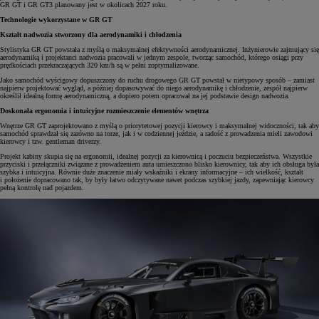
GR GT i GR GT3 planowany jest w okolicach 2027 roku.
Technologie wykorzystane w GR GT
Kształt nadwozia stworzony dla aerodynamiki i chłodzenia
Stylistyka GR GT powstała z myślą o maksymalnej efektywności aerodynamicznej. Inżynierowie zajmujący się
aerodynamiką i projektanci nadwozia pracowali w jednym zespole, tworząc samochód, którego osiągi przy
prędkościach przekraczających 320 km/h są w pełni zoptymalizowane.
Jako samochód wyścigowy dopuszczony do ruchu drogowego GR GT powstał w nietypowy sposób – zamiast
najpierw projektować wygląd, a później dopasowywać do niego aerodynamikę i chłodzenie, zespół najpierw
określił idealną formę aerodynamiczną, a dopiero potem opracował na jej podstawie design nadwozia.
Doskonała ergonomia i intuicyjne rozmieszczenie elementów wnętrza
Wnętrze GR GT zaprojektowano z myślą o priorytetowej pozycji kierowcy i maksymalnej widoczności, tak aby
samochód sprawdzał się zarówno na torze, jak i w codziennej jeździe, a radość z prowadzenia mieli zawodowi
kierowcy i tzw. gentleman driverzy.
Projekt kabiny skupia się na ergonomii, idealnej pozycji za kierownicą i poczuciu bezpieczeństwa. Wszystkie
przyciski i przełączniki związane z prowadzeniem auta umieszczono blisko kierownicy, tak aby ich obsługa była
szybka i intuicyjna. Równie duże znaczenie miały wskaźniki i ekrany informacyjne – ich wielkość, kształt
i położenie dopracowano tak, by były łatwo odczytywane nawet podczas szybkiej jazdy, zapewniając kierowcy
pełną kontrolę nad pojazdem.