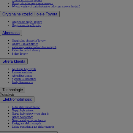
Dostęp do informacji serwisowych
Wykaz wydanych zaświadczeń o odbytym szkoleniu (pdf)
Oryginalne części i oleje Toyota
Oryginalne części Toyoty
Oryginalne oleje Toyoty
Akcesoria
Oryginalne akcesoria Toyoty
Opony i koła zimowe
Zabudowy samochodów dostawczych
Zabezpieczenia i alarmy
Sklep Toyoty
Strefa klienta
Aplikacja MyToyota
Instrukcje obsługi
Aktualizacja map
System Bluetooth®
Karty Ratownicze
Technologie
Technologie
Elektromobilność
Lider elektromobilności
Napęd hybrydowy
Napęd hybrydowy typu plug-in
Napęd wodorowy
Napęd elektryczny na baterię
Zasięg aut elektrycznych
Zalety posiadania aut elektrycznych