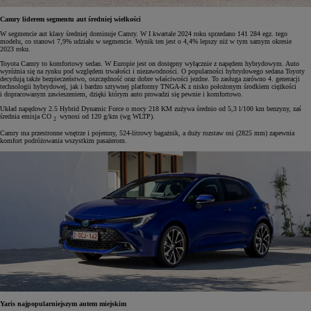
Camry liderem segmentu aut średniej wielkości
W segmencie aut klasy średniej dominuje Camry. W I kwartale 2024 roku sprzedano 141 284 egz. tego
modelu, co stanowi 7,9% udziału w segmencie. Wynik ten jest o 4,4% lepszy niż w tym samym okresie
2023 roku.
Toyota Camry to komfortowy sedan. W Europie jest on dostępny wyłącznie z napędem hybrydowym. Auto
wyróżnia się na rynku pod względem trwałości i niezawodności. O popularności hybrydowego sedana Toyoty
decydują także bezpieczeństwo, oszczędność oraz dobre właściwości jezdne. To zasługa zarówno 4. generacji
technologii hybrydowej, jak i bardzo sztywnej platformy TNGA-K z nisko położonym środkiem ciężkości
i dopracowanym zawieszeniem, dzięki którym auto prowadzi się pewnie i komfortowo.
Układ napędowy 2.5 Hybrid Dynamic Force o mocy 218 KM zużywa średnio od 5,3 l/100 km benzyny, zaś
średnia emisja CO
wynosi od 120 g/km (wg WLTP).
2
Camry ma przestronne wnętrze i pojemny, 524-litrowy bagażnik, a duży rozstaw osi (2825 mm) zapewnia
komfort podróżowania wszystkim pasażerom.
Yaris najpopularniejszym autem miejskim