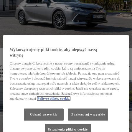
Wykorzystujemy pliki cookie, aby ulepszyć naszą
Portal Focus2Move.com podał najnowsze dane o światowej sprzedaży samochodów w wybranych
witrynę
segmentach w I kwartale 2024 roku. Wiodąca pozycja przypadła w udziale Toyocie. Marka jest też
zdecydowanym liderem w najważniejszych segmentach.
Chcemy ułatwić Ci korzystanie z naszej strony i usprawnić świadczenie usług,
Z danych portalu Focus2Move.com wynika, że w I kwartale 2024 roku pozycję lidera rynku motoryzacyjnego
dlatego wykorzystujemy pliki cookie, które są umieszczane na Twoim
na świecie utrzymuje Toyota. Modele marki dominują również w swoich segmentach. Tak np. Corolla jest
najpopularniejszym autem kompaktowym, Camry to lider segmentu aut średniej wielkości, Yaris zajmuje
komputerze, telefonie komórkowym lub tablecie. Pomagają one nam zrozumieć
pierwsze miejsce wśród samochodów miejskich.
Twoje potrzeby i ulepszać funkcjonalność naszej witryny. Są wykorzystywane do
dostarczania usług i narzędzi osób trzecich, a także służą do celów reklamowych.
Zalecamy akceptację wszystkich plików cookie. Jeżeli nie wyrażasz na to zgody,
możesz łatwo zmienić ich ustawienia. Szczegółowe informacje na ten temat
znajdziesz w naszej
Polityce plików cookie.
Odrzuć wszystkie
Zaakceptuj wszystkie
Ustawienia plików cookie