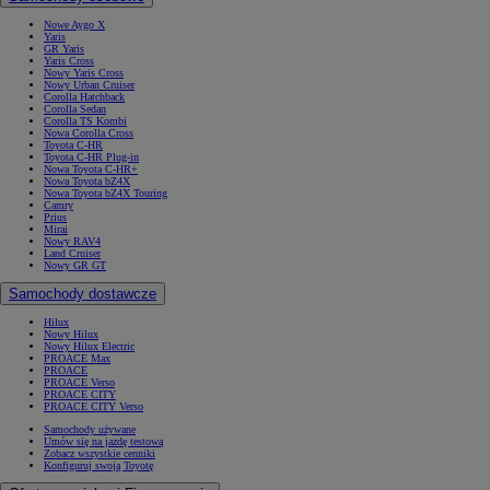
Nowe Aygo X
Yaris
GR Yaris
Yaris Cross
Nowy Yaris Cross
Nowy Urban Cruiser
Corolla Hatchback
Corolla Sedan
Corolla TS Kombi
Nowa Corolla Cross
Toyota C-HR
Toyota C-HR Plug-in
Nowa Toyota C-HR+
Nowa Toyota bZ4X
Nowa Toyota bZ4X Touring
Camry
Prius
Mirai
Nowy RAV4
Land Cruiser
Nowy GR GT
Samochody dostawcze
Hilux
Nowy Hilux
Nowy Hilux Electric
PROACE Max
PROACE
PROACE Verso
PROACE CITY
PROACE CITY Verso
Samochody używane
Umów się na jazdę testową
Zobacz wszystkie cenniki
Konfiguruj swoją Toyotę