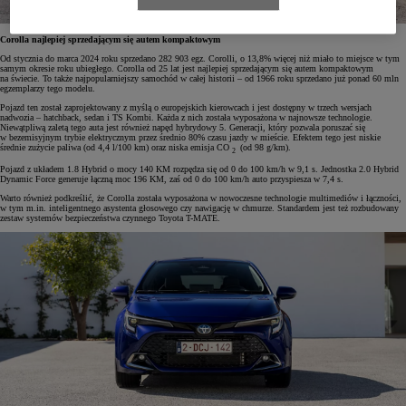
Corolla najlepiej sprzedającym się autem kompaktowym
Od stycznia do marca 2024 roku sprzedano 282 903 egz. Corolli, o 13,8% więcej niż miało to miejsce w tym
samym okresie roku ubiegłego. Corolla od 25 lat jest najlepiej sprzedającym się autem kompaktowym
na świecie. To także najpopularniejszy samochód w całej historii – od 1966 roku sprzedano już ponad 60 mln
egzemplarzy tego modelu.
Pojazd ten został zaprojektowany z myślą o europejskich kierowcach i jest dostępny w trzech wersjach
nadwozia – hatchback, sedan i TS Kombi. Każda z nich została wyposażona w najnowsze technologie.
Niewątpliwą zaletą tego auta jest również napęd hybrydowy 5. Generacji, który pozwala poruszać się
w bezemisyjnym trybie elektrycznym przez średnio 80% czasu jazdy w mieście. Efektem tego jest niskie
średnie zużycie paliwa (od 4,4 l/100 km) oraz niska emisja CO
(od 98 g/km).
2
Pojazd z układem 1.8 Hybrid o mocy 140 KM rozpędza się od 0 do 100 km/h w 9,1 s. Jednostka 2.0 Hybrid
Dynamic Force generuje łączną moc 196 KM, zaś od 0 do 100 km/h auto przyspiesza w 7,4 s.
Warto również podkreślić, że Corolla została wyposażona w nowoczesne technologie multimediów i łączności,
w tym m.in. inteligentnego asystenta głosowego czy nawigację w chmurze. Standardem jest też rozbudowany
zestaw systemów bezpieczeństwa czynnego Toyota T-MATE.