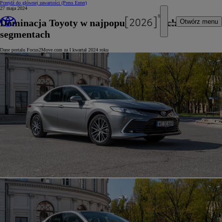
Przejdź do głównej zawartości
(Press Enter)
27 maja 2024
Dominacja Toyoty w najpopularniejszych
Otwórz menu
segmentach
Dane portalu Focus2Move.com za I kwartał 2024 roku