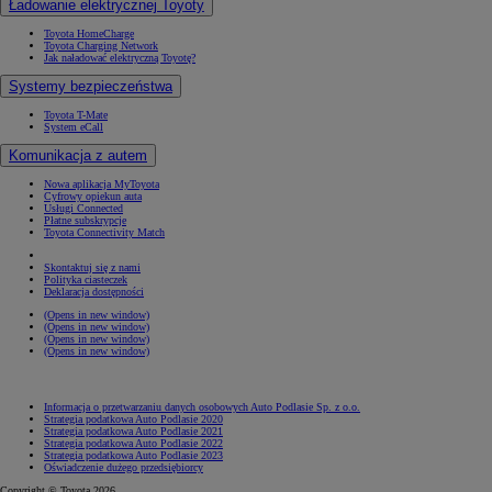
Ładowanie elektrycznej Toyoty
Toyota HomeCharge
Toyota Charging Network
Jak naładować elektryczną Toyotę?
Systemy bezpieczeństwa
Toyota T-Mate
System eCall
Komunikacja z autem
Nowa aplikacja MyToyota
Cyfrowy opiekun auta
Usługi Connected
Płatne subskrypcje
Toyota Connectivity Match
Skontaktuj się z nami
Polityka ciasteczek
Deklaracja dostępności
(Opens in new window)
(Opens in new window)
(Opens in new window)
(Opens in new window)
Informacja o przetwarzaniu danych osobowych Auto Podlasie Sp. z o.o.
Strategia podatkowa Auto Podlasie 2020
Strategia podatkowa Auto Podlasie 2021
Strategia podatkowa Auto Podlasie 2022
Strategia podatkowa Auto Podlasie 2023
Oświadczenie dużego przedsiębiorcy
Copyright © Toyota 2026