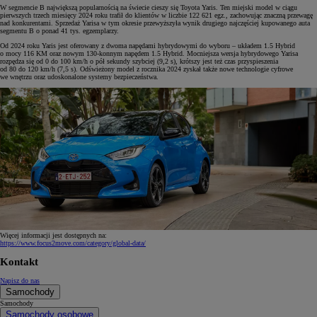
W segmencie B największą popularnością na świecie cieszy się Toyota Yaris. Ten miejski model w ciągu
pierwszych trzech miesięcy 2024 roku trafił do klientów w liczbie 122 621 egz., zachowując znaczną przewagę
nad konkurentami. Sprzedaż Yarisa w tym okresie przewyższyła wynik drugiego najczęściej kupowanego auta
segmentu B o ponad 41 tys. egzemplarzy.
Od 2024 roku Yaris jest oferowany z dwoma napędami hybrydowymi do wyboru – układem 1.5 Hybrid
o mocy 116 KM oraz nowym 130-konnym napędem 1.5 Hybrid. Mocniejsza wersja hybrydowego Yarisa
rozpędza się od 0 do 100 km/h o pół sekundy szybciej (9,2 s), krótszy jest też czas przyspieszenia
od 80 do 120 km/h (7,5 s). Odświeżony model z rocznika 2024 zyskał także nowe technologie cyfrowe
we wnętrzu oraz udoskonalone systemy bezpieczeństwa.
Więcej informacji jest dostępnych na:
https://www.focus2move.com/category/global-data/
Kontakt
Napisz do nas
Samochody
Samochody
Samochody osobowe