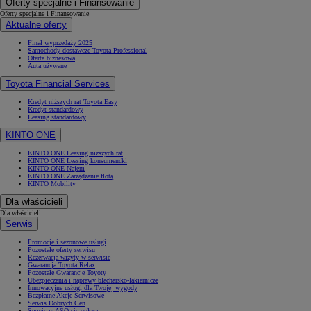
Oferty specjalne i Finansowanie
Oferty specjalne i Finansowanie
Aktualne oferty
Finał wyprzedaży 2025
Samochody dostawcze Toyota Professional
Oferta biznesowa
Auta używane
Toyota Financial Services
Kredyt niższych rat Toyota Easy
Kredyt standardowy
Leasing standardowy
KINTO ONE
KINTO ONE Leasing niższych rat
KINTO ONE Leasing konsumencki
KINTO ONE Najem
KINTO ONE Zarządzanie flotą
KINTO Mobility
Dla właścicieli
Dla właścicieli
Serwis
Promocje i sezonowe usługi
Pozostałe oferty serwisu
Rezerwacja wizyty w serwisie
Gwarancja Toyota Relax
Pozostałe Gwarancje Toyoty
Ubezpieczenia i naprawy blacharsko-lakiernicze
Innowacyjne usługi dla Twojej wygody
Bezpłatne Akcje Serwisowe
Serwis Dobrych Cen
Serwis w ASO się opłaca