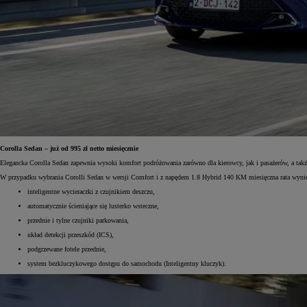
Od
105 300 zł
Corolla Hatchback
HYBRID
Corolla Sedan – już od 995 zł netto miesięcznie
Elegancka Corolla Sedan zapewnia wysoki komfort podróżowania zarówno dla kierowcy, jak i pasażerów, a 
W przypadku wybrania Corolli Sedan w wersji Comfort i z napędem 1.8 Hybrid 140 KM miesięczna rata wyniesie o
inteligentne wycieraczki z czujnikiem deszczu,
automatycznie ścieniające się lusterko wsteczne,
przednie i tylne czujniki parkowania,
układ detekcji przeszkód (ICS),
podgrzewane fotele przednie,
system bezkluczykowego dostępu do samochodu (Inteligentny kluczyk).