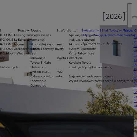
E
Praca w Toyocie
Strefa klienta
Świętujemy 35 lat Toyoty w Polsce
Toyota C
NTO ONE Leasing niższych rat
Dołącz do nas
Aplikacja MyToyota
Odkryj 35 wyjątkowych ofert
Skontakt
Ak
NTO ONE Leasing konsumencki
Kontakt
Instrukcje obsługi
pr
Umów się na jazdę testową
de
NTO ONE Najem
Skontaktuj się z nami
Aktualizacja map
Ce
NTO ONE Zarządzanie flotą
Salony i serwisy Toyoty
System Bluetooth®
ws
NTO Mobility
Technologie
Karty Ratownicze
mo
oty
Innowacje
Toyota Collection
S
Toyota T-Mate
Kolekcje Toyoty
do
dostawczych
Motorsport
Kolekcje Toyoty Gazoo Racing
To
System eCall
FAQ
Pr
Cyfrowy opiekun auta
Najczęściej zadawane pytania
Of
Ładowanie
Wykaz wydanych zaświadczeń o odbytym szkol
KI
Connected
fi
S
u
in
w
U
si
ja
te