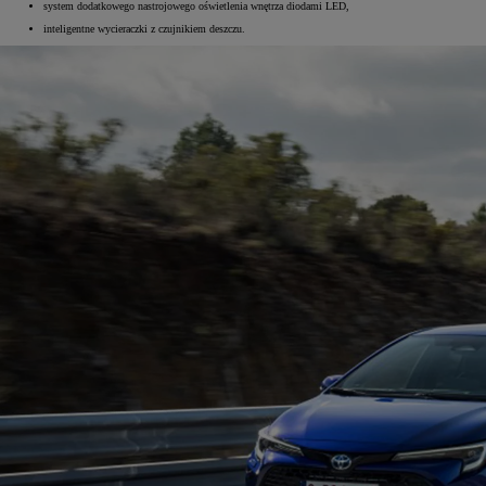
system dodatkowego nastrojowego oświetlenia wnętrza diodami LED,
inteligentne wycieraczki z czujnikiem deszczu.