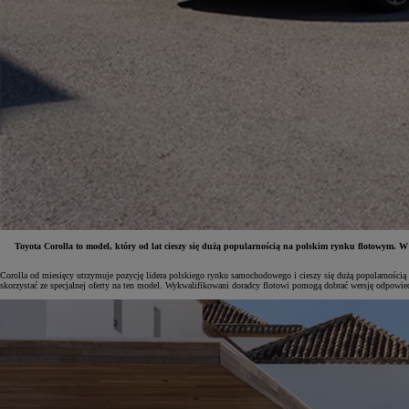
Toyota Corolla to model, który od lat cieszy się dużą popularnością na polskim rynku flotowym. W
Corolla od miesięcy utrzymuje pozycję lidera polskiego rynku samochodowego i cieszy się dużą popularnością w
Od
81 900 zł
skorzystać ze specjalnej oferty na ten model. Wykwalifikowani doradcy flotowi pomogą dobrać wersję odpowi
Yaris Cross
HYBRID