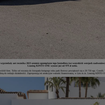
 wyprzedaży aut rocznika 2023 ostatnie egzemplarze tego bestsellera (we wszystkich wersjach nadwozio
Leasing KINTO ONE wynosi już od 979 zł netto.
śród firm. Tylko od stycznia do listopada bieżącego roku park flotowy powiększył się o 20 750 egz. Corolli. 
ednią do rodzaju działalności. Zaproponują też atrakcyjne warunki finansowania, w tym m.in. Leasing KINTO 