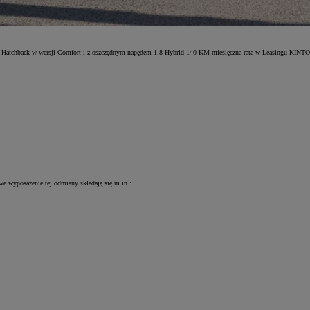
lę Hatchback w wersji Comfort i z oszczędnym napędem 1.8 Hybrid 140 KM miesięczna rata w Leasingu KINTO
owe wyposażenie tej odmiany składają się m.in.: