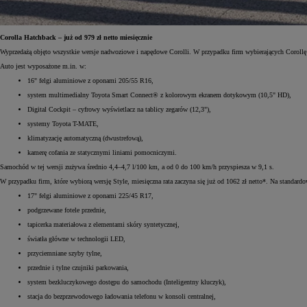
Corolla Hatchback – już od 979 zł netto miesięcznie
Wyprzedażą objęto wszystkie wersje nadwoziowe i napędowe Corolli. W przypadku firm wybierających Corol
Auto jest wyposażone m.in. w:
16" felgi aluminiowe z oponami 205/55 R16,
system multimedialny Toyota Smart Connect® z kolorowym ekranem dotykowym (10,5" HD),
Digital Cockpit – cyfrowy wyświetlacz na tablicy zegarów (12,3"),
systemy Toyota T-MATE,
klimatyzację automatyczną (dwustrefową),
kamerę cofania ze statycznymi liniami pomocniczymi.
Samochód w tej wersji zużywa średnio 4,4–4,7 l/100 km, a od 0 do 100 km/h przyspiesza w 9,1 s.
W przypadku firm, które wybiorą wersję Style, miesięczna rata zaczyna się już od 1062 zł netto*. Na standard
17" felgi aluminiowe z oponami 225/45 R17,
podgrzewane fotele przednie,
tapicerka materiałowa z elementami skóry syntetycznej,
światła główne w technologii LED,
przyciemniane szyby tylne,
przednie i tylne czujniki parkowania,
system bezkluczykowego dostępu do samochodu (Inteligentny kluczyk),
stacja do bezprzewodowego ładowania telefonu w konsoli centralnej,