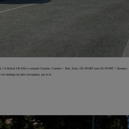
neracji 1.8 Hybrid 140 KM w wersjach Comfort, Comfort + Tech, Style, GR SPORT oraz GR SPORT + Dynamic.
en składają się takie rozwiązania, jak m.in.: