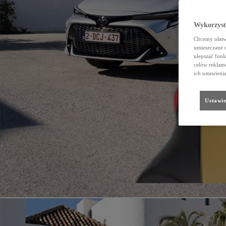
Wykorzystu
Chcemy ułatwi
umieszczane 
ulepszać funk
celów reklamo
ich ustawieni
Ustawie