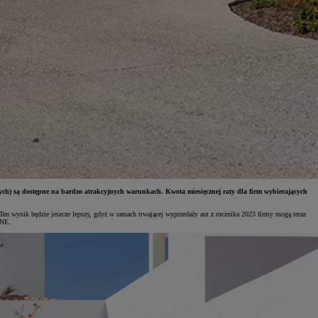
wych) są dostępne na bardzo atrakcyjnych warunkach. Kwota miesięcznej raty dla firm wybierających
Ten wynik będzie jeszcze lepszy, gdyż w ramach trwającej wyprzedaży aut z rocznika 2023 firmy mogą teraz
ONE.