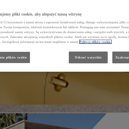
jemy pliki cookie, aby ulepszyć naszą witrynę
ć Ci korzystanie z naszej strony i usprawnić świadczenie usług, dlatego wykorzystujemy pliki co
na Twoim komputerze, telefonie komórkowym lub tablecie. Pomagają one nam zrozumieć Twoje 
cjonalność naszej witryny. Są wykorzystywane do dostarczania usług i narzędzi osób trzecich, a 
wych. Zalecamy akceptację wszystkich plików cookie. Jeżeli nie wyrażasz na to zgody, możesz 
a. Szczegółowe informacje na ten temat znajdziesz w naszej
Polityce plików cookie.
nia plików cookie
Odrzuć wszystkie
Zaakcept