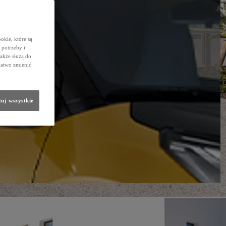
okie, które są
potrzeby i
także służą do
łatwo zmienić
uj wszystkie