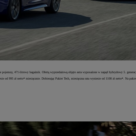
także pojemny, 471-litrowy bagażnik. Ofertą wyprzedażową objęto auta wyposażone w napęd hybrydowy 5. ge
d 995 zł netto* miesięcznie. Dobierając Pakiet Tech, miesięczna rata wyniesie od 1108 zł netto*. Na pakiet t