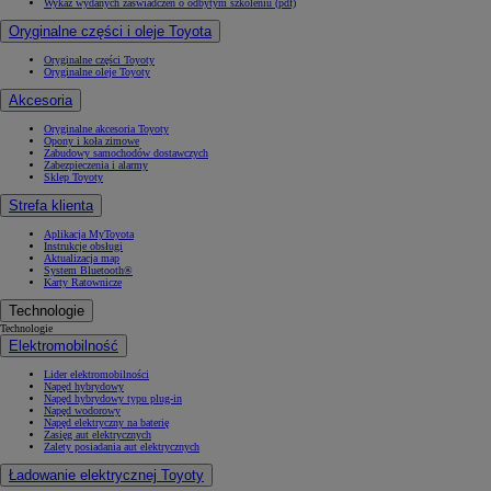
Wykaz wydanych zaświadczeń o odbytym szkoleniu (pdf)
Oryginalne części i oleje Toyota
Oryginalne części Toyoty
Oryginalne oleje Toyoty
Akcesoria
Oryginalne akcesoria Toyoty
Opony i koła zimowe
Zabudowy samochodów dostawczych
Zabezpieczenia i alarmy
Sklep Toyoty
Strefa klienta
Aplikacja MyToyota
Instrukcje obsługi
Aktualizacja map
System Bluetooth®
Karty Ratownicze
Technologie
Technologie
Elektromobilność
Lider elektromobilności
Napęd hybrydowy
Napęd hybrydowy typu plug-in
Napęd wodorowy
Napęd elektryczny na baterię
Zasięg aut elektrycznych
Zalety posiadania aut elektrycznych
Ładowanie elektrycznej Toyoty