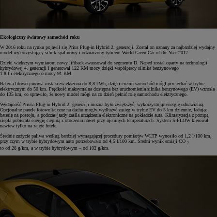
Ekologiczny światowy samochód roku
W 2016 roku na rynku pojawił się Prius Plug-in Hybrid 2. generacji. Został on uznany za najbardziej wydajny
model wykorzystujący silnik spalinowy i odznaczony tytułem World Green Car of the Year 2017.
Dzięki większym wymiarom nowy liftback awansował do segmentu D. Napęd został oparty na technologii
hybrydowej 4. generacji i generował 122 KM mocy dzięki współpracy silnika benzynowego
1.8 l i elektrycznego o mocy 91 KM.
Bateria litowo-jonowa została zwiększona do 8,8 kWh, dzięki czemu samochód mógł przejechać w trybie
elektrycznym do 50 km. Prędkość maksymalna dostępna bez uruchomienia silnika benzynowego (EV) wzrosła
do 135 km, co sprawiło, że nowy model mógł na co dzień pełnić rolę samochodu elektrycznego.
Wydajność Priusa Plug-in Hybrid 2. generacji można było zwiększyć, wykorzystując energię odnawialną.
Opcjonalne panele fotowoltaiczne na dachu mogły wydłużyć zasięg w trybie EV do 5 km dziennie, ładując
baterię na postoju, a podczas jazdy zasila
urządzenia elektroniczne na pokładzie auta. Klimatyzacja z pompą
ciepła pobierała energię cieplną z otoczenia nawet przy ujemnych temperaturach. System S-FLOW kierował
nawiew tylko na zajęte fotele.
Średnie zużycie paliwa według bardziej wymagającej procedury pomiarów WLTP wynosiło od 1,2 l/100 km,
przy czym w trybie hybrydowym auto potrzebowało od 4,5 l/100 km. Średni wynik emisji CO
2
to od 28 g/km, a w trybie hybrydowym – od 102 g/km.