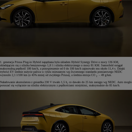
1. generacja Priusa Plug-in Hybrid napędzana była układem Hybrid Synergy Drive o mocy 136 KM,
składającym się z silnika benzynowego 1,8 l i silnika elektrycznego o mocy 81 KM. Samochód osiągał
maksymalną prędkość 180 km/h, a przyspieszenie od 0 do 100 km/h zajmowało mu około 11,4 s. Dzięki
trybowi EV średnie zużycie paliwa w cyklu mieszanym wg ówczesnego standardu pomiarowego NEDC
wynosiło 2,1 l/100 km (o 45% mniej od zwykłego Priusa), a średnia emisja CO
– 49 g/km.
2
Naładowanie akumulatora z gniazdka 230 V trwało 1,5 h, co dawało do 25 km zasięgu wg NEDC. Auto mogło
poruszać się wyłącznie na silniku elektrycznym z prędkościami miejskimi, maksymalnie do 85 km/h.