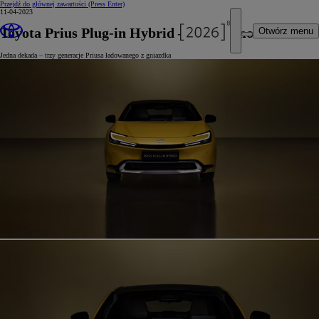
Przejdź do głównej zawartości
(Press Enter)
11-04-2023
Toyota Prius Plug-in Hybrid – rozwój modelu
Otwórz menu
Jedna dekada – trzy generacje Priusa ładowanego z gniazdka