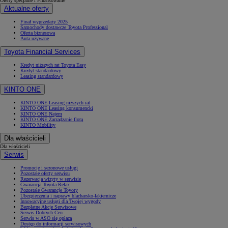
Oferty specjalne i Finansowanie
Aktualne oferty
Finał wyprzedaży 2025
Samochody dostawcze Toyota Professional
Oferta biznesowa
Auta używane
Toyota Financial Services
Kredyt niższych rat Toyota Easy
Kredyt standardowy
Leasing standardowy
KINTO ONE
KINTO ONE Leasing niższych rat
KINTO ONE Leasing konsumencki
KINTO ONE Najem
KINTO ONE Zarządzanie flotą
KINTO Mobility
Dla właścicieli
Dla właścicieli
Serwis
Promocje i sezonowe usługi
Pozostałe oferty serwisu
Rezerwacja wizyty w serwisie
Gwarancja Toyota Relax
Pozostałe Gwarancje Toyoty
Ubezpieczenia i naprawy blacharsko-lakiernicze
Innowacyjne usługi dla Twojej wygody
Bezpłatne Akcje Serwisowe
Serwis Dobrych Cen
Serwis w ASO się opłaca
Dostęp do informacji serwisowych