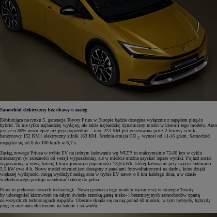
Samochód elektryczny bez obawy o zasięg
Debiutująca na rynku 5. generacja Toyoty Prius w Europie będzie dostępna wyłącznie z napędem plug-in
hybrid. To nie tylko najbardziej wydajny, ale także najbardziej dynamiczny model w historii tego modelu. Auto
jest aż o 80% mocniejsze niż jego poprzednik – moc 223 KM jest generowana przez 2-litrowy silnik
benzynowy 152 KM i elektryczny silnik 163 KM. Średnia emisja CO
wynosi od 11-16 g/km. Samochód
2
rozpędza się od 0 do 100 km/h w 6,7 s.
Zasięg nowego Priusa w trybie EV na jednym ładowaniu wg WLTP to maksymalnie 72-86 km w cyklu
mieszanym (w zależności od wersji wyposażenia), ale w mieście można uzyskać lepsze wyniki. Pojazd został
wyposażony w nową baterię litowo-jonową o pojemności 13,6 kWh, której ładowanie przy użyciu ładowarki
3,5 kW trwa 4 h. Nowy model również jest dostępny z panelami fotowoltaicznymi na dachu, które dzięki
większej wydajności mogą wydłużyć zasięg auta w trybie EV nawet o 8 km każdego dnia, a w czasie
wielodniowego postoju naładować baterię do pełna.
Prius to prekursor nowych technologii. Nowa generacja tego modelu wpisuje się w strategię Toyoty,
by udostępniać kierowcom na całym świecie szeroką gamę nisko- i bezemisyjnych samochodów opartą
na wszystkich technologiach napędów. Obecnie składa się na nią ponad 60 modeli, w tym hybrydy, hybrydy
plug-in oraz auta elektryczne na baterie i na wodór.