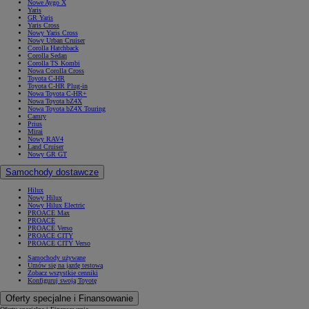
Nowe Aygo X
Yaris
GR Yaris
Yaris Cross
Nowy Yaris Cross
Nowy Urban Cruiser
Corolla Hatchback
Corolla Sedan
Corolla TS Kombi
Nowa Corolla Cross
Toyota C-HR
Toyota C-HR Plug-in
Nowa Toyota C-HR+
Nowa Toyota bZ4X
Nowa Toyota bZ4X Touring
Camry
Prius
Mirai
Nowy RAV4
Land Cruiser
Nowy GR GT
Samochody dostawcze
Hilux
Nowy Hilux
Nowy Hilux Electric
PROACE Max
PROACE
PROACE Verso
PROACE CITY
PROACE CITY Verso
Samochody używane
Umów się na jazdę testową
Zobacz wszystkie cenniki
Konfiguruj swoją Toyotę
Oferty specjalne i Finansowanie