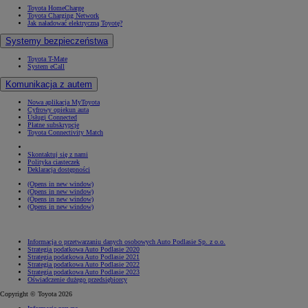
Toyota HomeCharge
Toyota Charging Network
Jak naładować elektryczną Toyotę?
Systemy bezpieczeństwa
Toyota T-Mate
System eCall
Komunikacja z autem
Nowa aplikacja MyToyota
Cyfrowy opiekun auta
Usługi Connected
Płatne subskrypcje
Toyota Connectivity Match
Skontaktuj się z nami
Polityka ciasteczek
Deklaracja dostępności
(Opens in new window)
(Opens in new window)
(Opens in new window)
(Opens in new window)
Informacja o przetwarzaniu danych osobowych Auto Podlasie Sp. z o.o.
Strategia podatkowa Auto Podlasie 2020
Strategia podatkowa Auto Podlasie 2021
Strategia podatkowa Auto Podlasie 2022
Strategia podatkowa Auto Podlasie 2023
Oświadczenie dużego przedsiębiorcy
Copyright © Toyota 2026