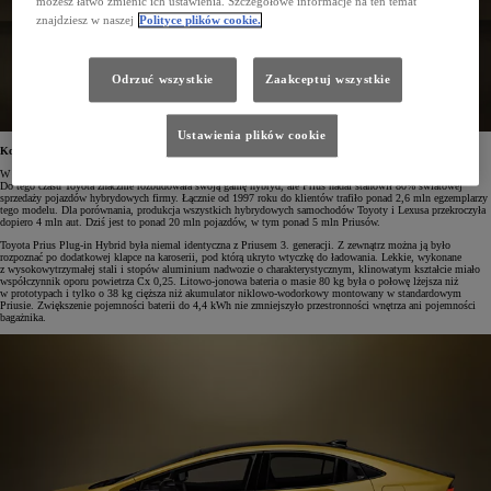
możesz łatwo zmienić ich ustawienia. Szczegółowe informacje na ten temat
znajdziesz w naszej
Polityce plików cookie.
Odrzuć wszystkie
Zaakceptuj wszystkie
Ustawienia plików cookie
Kolejny krok w kierunku elektryfikacji
W 2012 roku, trzy lata po premierze Priusa 3. generacji, na rynku pojawiła się Toyota Prius Plug-in Hybrid.
Do tego czasu Toyota znacznie rozbudowała swoją gamę hybryd, ale Prius nadal stanowił 80% światowej
sprzedaży pojazdów hybrydowych firmy. Łącznie od 1997 roku do klientów trafiło ponad 2,6 mln egzemplarzy
tego modelu. Dla porównania, produkcja wszystkich hybrydowych samochodów Toyoty i Lexusa przekroczyła
dopiero 4 mln aut. Dziś jest to ponad 20 mln pojazdów, w tym ponad 5 mln Priusów.
Toyota Prius Plug-in Hybrid była niemal identyczna z Priusem 3. generacji. Z zewnątrz można ją było
rozpoznać po dodatkowej klapce na karoserii, pod którą ukryto wtyczkę do ładowania. Lekkie, wykonane
z wysokowytrzymałej stali i stopów aluminium nadwozie o charakterystycznym, klinowatym kształcie miało
współczynnik oporu powietrza Cx 0,25. Litowo-jonowa bateria o masie 80 kg była o połowę lżejsza niż
w prototypach i tylko o 38 kg cięższa niż akumulator niklowo-wodorkowy montowany w standardowym
Priusie. Zwiększenie pojemności baterii do 4,4 kWh nie zmniejszyło przestronności wnętrza ani pojemności
bagażnika.