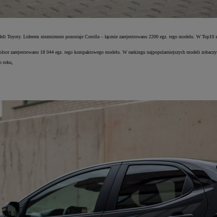
 Toyoty. Liderem niezmiennie pozostaje Corolla – łącznie zarejestrowano 2200 egz. tego modelu. W Top10 zna
Polsce zarejestrowano 18 044 egz. tego kompaktowego modelu. W rankingu najpopularniejszych modeli zobaczy
o roku,