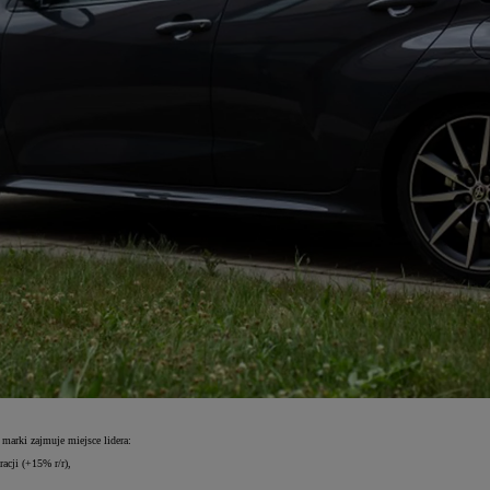
marki zajmuje miejsce lidera:
acji (+15% r/r),