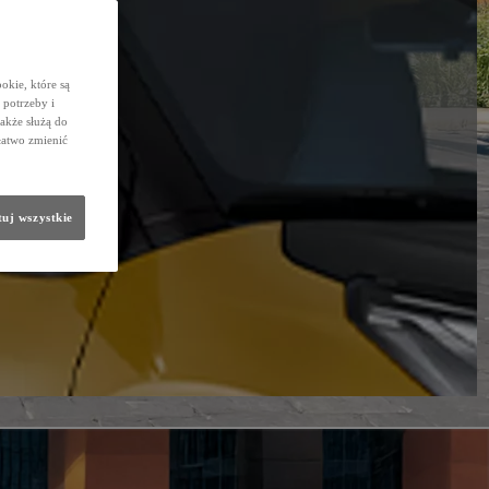
okie, które są
potrzeby i
także służą do
łatwo zmienić
uj wszystkie