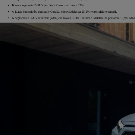
liderem segmentu B-SUV jest Yaris Cross z udziałem 19%,
w klasie kompaktów dominuje Corolla, odpowiadając za 25,1% wszystkich rejestracji,
w segmencie C-SUV numerem jeden jest Toyota C-HR – model z udziałem na poziomie 12,9% odnotow
Od
105 300 zł
Corolla Hatchback
HYBRID