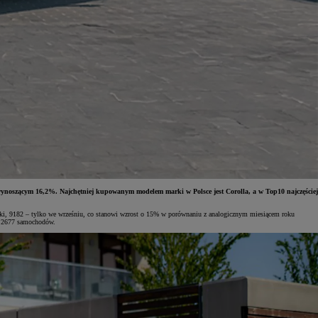
wynoszącym 16,2%. Najchętniej kupowanym modelem marki w Polsce jest Corolla, a w Top10 najczęściej
arki, 9182 – tylko we wrześniu, co stanowi wzrost o 15% w porównaniu z analogicznym miesiącem roku
 – 2677 samochodów.