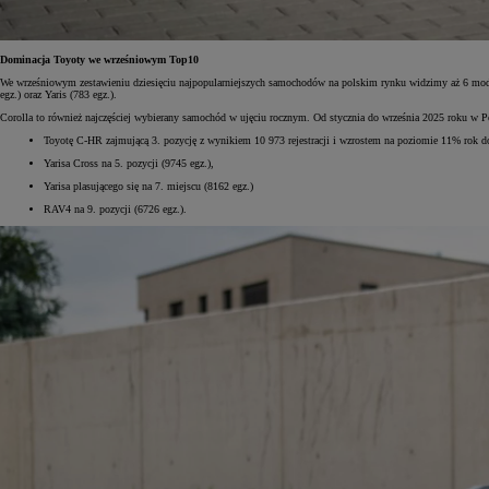
Dominacja Toyoty we wrześniowym Top10
We wrześniowym zestawieniu dziesięciu najpopularniejszych samochodów na polskim rynku widzimy aż 6 modeli
egz.) oraz Yaris (783 egz.).
Corolla to również najczęściej wybierany samochód w ujęciu rocznym. Od stycznia do września 2025 roku w 
Toyotę C-HR zajmującą 3. pozycję z wynikiem 10 973 rejestracji i wzrostem na poziomie 11% rok d
Yarisa Cross na 5. pozycji (9745 egz.),
Yarisa plasującego się na 7. miejscu (8162 egz.)
RAV4 na 9. pozycji (6726 egz.).