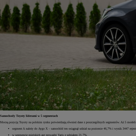
Samochody Toyoty liderami w 5 segmentach
Mocną pozycję Toyoty na polskim rynku potwierdzają również dane z poszczególnych segmentów. Aż 5 modeli 
segment A należy do Aygo X – samochód ten osiągnął udział na poziomie 46,7% i wynik 3447 rejestr
w segmencie miejskich aut prowadzi Yaris z udziałem 21,7%,