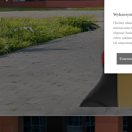
Wykorzystu
Chcemy ułatwi
umieszczane 
ulepszać funk
celów reklamo
ich ustawieni
Ustawie