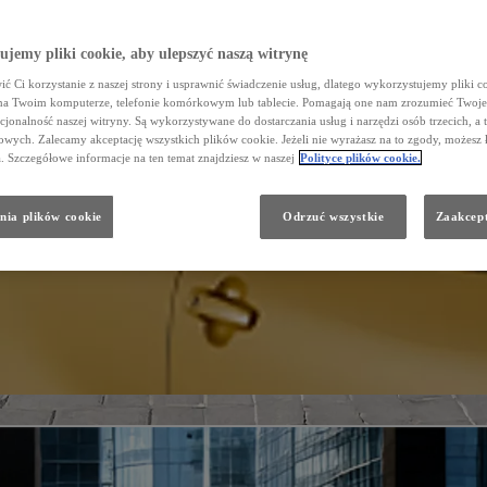
jemy pliki cookie, aby ulepszyć naszą witrynę
ć Ci korzystanie z naszej strony i usprawnić świadczenie usług, dlatego wykorzystujemy pliki co
na Twoim komputerze, telefonie komórkowym lub tablecie. Pomagają one nam zrozumieć Twoje 
cjonalność naszej witryny. Są wykorzystywane do dostarczania usług i narzędzi osób trzecich, a 
wych. Zalecamy akceptację wszystkich plików cookie. Jeżeli nie wyrażasz na to zgody, możesz 
a. Szczegółowe informacje na ten temat znajdziesz w naszej
Polityce plików cookie.
nia plików cookie
Odrzuć wszystkie
Zaakcept