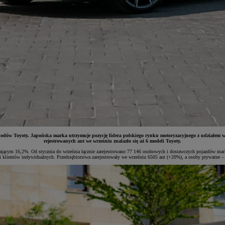
hodów Toyoty. Japońska marka utrzymuje pozycję lidera polskiego rynku motoryzacyjnego z udziałem 
rejestrowanych aut we wrześniu znalazło się aż 6 modeli Toyoty.
ięgającym 16,2%. Od stycznia do września łącznie zarejestrowano 77 146 osobowych i dostawczych pojazdów m
k i klientów indywidualnych. Przedsiębiorstwa zarejestrowały we wrześniu 6505 aut (+20%), a osoby prywatne