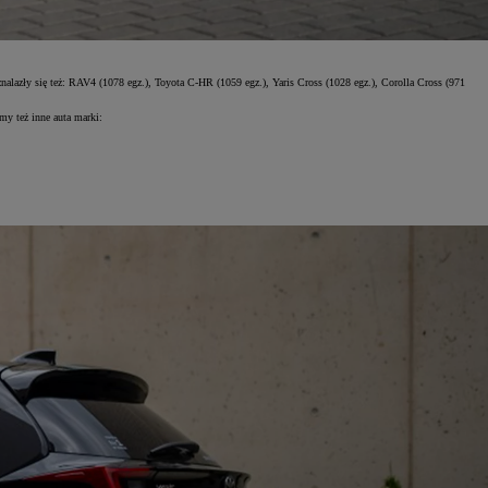
lazły się też: RAV4 (1078 egz.), Toyota C-HR (1059 egz.), Yaris Cross (1028 egz.), Corolla Cross (971
my też inne auta marki: