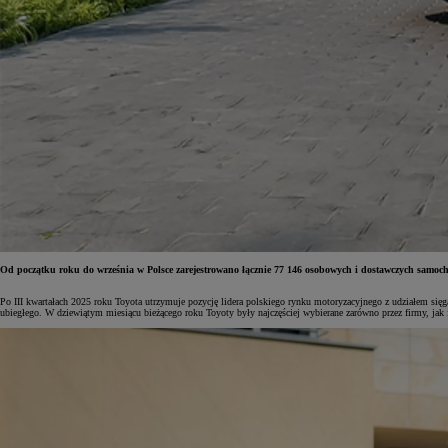
Od początku roku do września w Polsce zarejestrowano łącznie 77 146 osobowych i dostawczych samoc
Po III kwartałach 2025 roku Toyota utrzymuje pozycję lidera polskiego rynku motoryzacyjnego z udziałem s
Od
81 900 zł
ubiegłego. W dziewiątym miesiącu bieżącego roku Toyoty były najczęściej wybierane zarówno przez firmy, ja
Yaris Cross
HYBRID