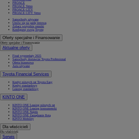
PROACE
PROACE Verso
PROACE CITY
PROACE CITY Verso
Samochody używane
Umów się na jazdę testową
Zobacz wszystkie cenniki
Konfiguruj swoją Toyotę
Oferty specjalne i Finansowanie
Oferty specjalne i Finansowanie
Aktualne oferty
Finał wyprzedaży 2025
Samochody dostawcze Toyota Professional
Oferta biznesowa
Auta używane
Toyota Financial Services
Kredyt niższych rat Toyota Easy
Kredyt standardowy
Leasing standardowy
KINTO ONE
KINTO ONE Leasing niższych rat
KINTO ONE Leasing konsumencki
KINTO ONE Najem
KINTO ONE Zarządzanie flotą
KINTO Mobility
Dla właścicieli
Dla właścicieli
Serwis