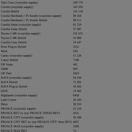
Yaris Cross (wszystkie napędy)
199 778
Corolla (wszystkie napędy)
163 393
Corolla Hybrid
135 118
Corolla Hatchback i TS Kombi (wszystkie napędy)
98 164
Corolla Hatchback i TS Kombi Hybrid
98 111
Corolla Sedan (wszystkie napędy)
65 229
Corolla Sedan Hybrid
37 007
Toyota C-HR (wszystkie napędy)
131 622
Toyota C-HR Hybrid
16 088
Corolla Cross Hybrid
54 447
Prius Plug-in Hybrid
3151
Mirai
533
Camry (wszystkie napędy)
11 229
Camry Hybrid
7189
GR Supra
442
GR86
920
GR Yaris
5624
RAV4 (wszystkie napędy)
94 344
RAV4 Hybrid
72 692
RAV4 Plug-in Hybrid
18 402
bZ4X
24 465
Highlander (wszystkie napędy)
6458
Land Cruiser
20 282
Hilux
38 331
PROACE (wszystkie napędy)
32 110
PROACE BEV (w tym PROACE VERSO BEV)
4325
PROACE CITY (wszystkie napędy)
59 588
PROACE CITY BEV (w tym PROACE CITY Verso BEV)
4957
PROACE MAX (wszystkie napędy)
2585
PROACE MAX BEV
74