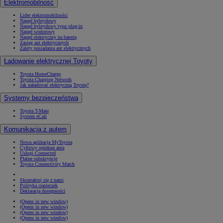
Elektromobilność
Lider elektromobilności
Napęd hybrydowy
Napęd hybrydowy typu plug-in
Napęd wodorowy
Napęd elektryczny na baterię
Zasięg aut elektrycznych
Zalety posiadania aut elektrycznych
Ładowanie elektrycznej Toyoty
Toyota HomeCharge
Toyota Charging Network
Jak naładować elektryczną Toyotę?
Systemy bezpieczeństwa
Toyota T-Mate
System eCall
Komunikacja z autem
Nowa aplikacja MyToyota
Cyfrowy opiekun auta
Usługi Connected
Płatne subskrypcje
Toyota Connectivity Match
Skontaktuj się z nami
Polityka ciasteczek
Deklaracja dostępności
(Opens in new window)
(Opens in new window)
(Opens in new window)
(Opens in new window)