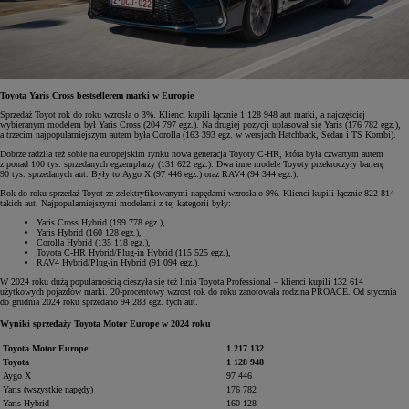
Toyota Yaris Cross bestsellerem marki w Europie
Sprzedaż Toyot rok do roku wzrosła o 3%. Klienci kupili łącznie 1 128 948 aut marki, a najczęściej
wybieranym modelem był Yaris Cross (204 797 egz.). Na drugiej pozycji uplasował się Yaris (176 782 egz.),
a trzecim najpopularniejszym autem była Corolla (163 393 egz. w wersjach Hatchback, Sedan i TS Kombi).
Dobrze radziła też sobie na europejskim rynku nowa generacja Toyoty C-HR, która była czwartym autem
z ponad 100 tys. sprzedanych egzemplarzy (131 622 egz.). Dwa inne modele Toyoty przekroczyły barierę
90 tys. sprzedanych aut. Były to Aygo X (97 446 egz.) oraz RAV4 (94 344 egz.).
Rok do roku sprzedaż Toyot ze zelektryfikowanymi napędami wzrosła o 9%. Klienci kupili łącznie 822 814
takich aut. Najpopularniejszymi modelami z tej kategorii były:
Yaris Cross Hybrid (199 778 egz.),
Yaris Hybrid (160 128 egz.),
Corolla Hybrid (135 118 egz.),
Toyota C-HR Hybrid/Plug-in Hybrid (115 525 egz.),
RAV4 Hybrid/Plug-in Hybrid (91 094 egz.).
W 2024 roku dużą popularnością cieszyła się też linia Toyota Professional – klienci kupili 132 614
użytkowych pojazdów marki. 20-procentowy wzrost rok do roku zanotowała rodzina PROACE. Od stycznia
do grudnia 2024 roku sprzedano 94 283 egz. tych aut.
Wyniki sprzedaży Toyota Motor Europe w 2024 roku
Toyota Motor Europe
1 217 132
Toyota
1 128 948
Aygo X
97 446
Yaris (wszystkie napędy)
176 782
Yaris Hybrid
160 128