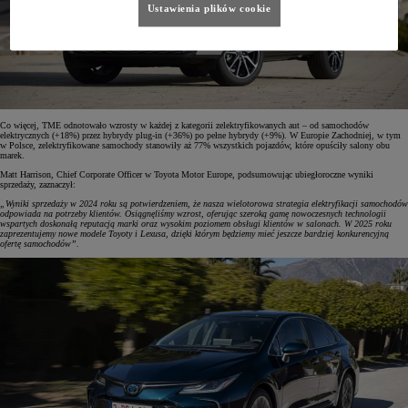
Ustawienia plików cookie
Co więcej, TME odnotowało wzrosty w każdej z kategorii zelektryfikowanych aut – od samochodów
elektrycznych (+18%) przez hybrydy plug-in (+36%) po pełne hybrydy (+9%). W Europie Zachodniej, w tym
w Polsce, zelektryfikowane samochody stanowiły aż 77% wszystkich pojazdów, które opuściły salony obu
marek.
Matt Harrison, Chief Corporate Officer w Toyota Motor Europe, podsumowując ubiegłoroczne wyniki
sprzedaży, zaznaczył:
„Wyniki sprzedaży w 2024 roku są potwierdzeniem, że nasza wielotorowa strategia elektryfikacji samochodów
odpowiada na potrzeby klientów. Osiągnęliśmy wzrost, oferując szeroką gamę nowoczesnych technologii
wspartych doskonałą reputacją marki oraz wysokim poziomem obsługi klientów w salonach. W 2025 roku
zaprezentujemy nowe modele Toyoty i Lexusa, dzięki którym będziemy mieć jeszcze bardziej konkurencyjną
ofertę samochodów”.