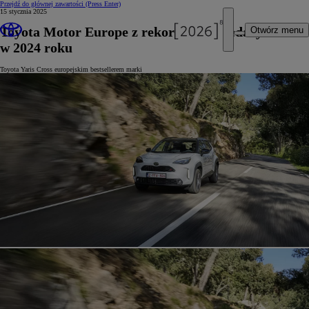
Przejdź do głównej zawartości
(Press Enter)
15 stycznia 2025
Toyota Motor Europe z rekordem sprzedaży
Otwórz menu
w 2024 roku
Toyota Yaris Cross europejskim bestsellerem marki