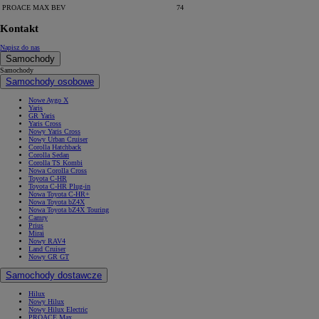
PROACE MAX BEV
74
Kontakt
Napisz do nas
Samochody
Samochody
Samochody osobowe
Nowe Aygo X
Yaris
GR Yaris
Yaris Cross
Nowy Yaris Cross
Nowy Urban Cruiser
Corolla Hatchback
Corolla Sedan
Corolla TS Kombi
Nowa Corolla Cross
Toyota C-HR
Toyota C-HR Plug-in
Nowa Toyota C-HR+
Nowa Toyota bZ4X
Nowa Toyota bZ4X Touring
Camry
Prius
Mirai
Nowy RAV4
Land Cruiser
Nowy GR GT
Samochody dostawcze
Hilux
Nowy Hilux
Nowy Hilux Electric
PROACE Max