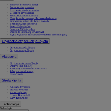
Promocje i sezonowe usługi
Pozostałe oferty serwisu
Rezerwacja wizyty w serwisie
Gwarancja Toyota Relax
Pozostałe Gwarancje Toyoty
Ubezpieczenia i naprawy blacharsko-lakiernicze
Innowacyjne usługi dla Twojej wygody
Bezpłatne Akcje Serwisowe
Serwis Dobrych Cen
Serwis w ASO się opłaca
Dostęp do informacji serwisowych
Wykaz wydanych zaświadczeń o odbytym szkoleniu (pdf)
Oryginalne części i oleje Toyota
Oryginalne części Toyoty
Oryginalne oleje Toyoty
Akcesoria
Oryginalne akcesoria Toyoty
Opony i koła zimowe
Zabudowy samochodów dostawczych
Zabezpieczenia i alarmy
Sklep Toyoty
Strefa klienta
Aplikacja MyToyota
Instrukcje obsługi
Aktualizacja map
System Bluetooth®
Karty Ratownicze
Technologie
Technologie