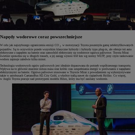
Napędy wodorowe coraz powszechniejsze
W celu jak najszybszego ograniczenia emisji CO
w motoryzacji Toyota poszerzyła gamę zelektryfikowanych
2
pojazdów. Są to oczywiście przede wszystkim klasyczne hybrydy i hybrydy typu plug-in, ale oferuje też auta
elektryczne z napędem na baterie oraz samochód elektryczny na wodorowe ogniwa paliwowe. Toyota Mirai
świetnie sprawdza się w długich trasach, a jej zasięg wynosi 650 km wg normy WLTP, przy czym tankowanie
wodoru zajmuje zaledwie kilka minut.
Technologia wodorowych ogniw paliwowych jest idealnie dopasowana do potrzeb współczesnego transportu.
Wpływa na to głównie znacznie niższa masa oraz krótki czas uzupełniania energii w porównaniu z napędami
elektrycznymi na baterie. Ogniwa paliwowe stosowane w Toyocie Mirai z powodzeniem są wykorzystywane
także w autobusach CaetanoBus H2.City Gold, a wkrótce trafią nawet do ciężarówek Hyliko. Co więcej,
w Anglii Toyota pracuje nad prototypem modelu Hilux, który ma być zasilany wodorem.