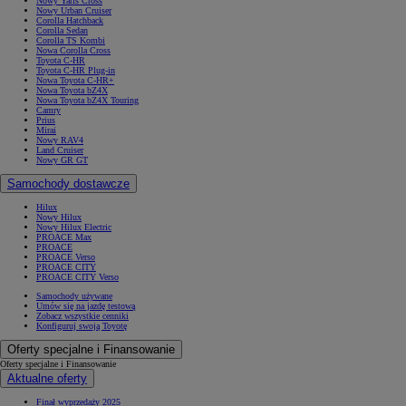
Nowy Yaris Cross
Nowy Urban Cruiser
Corolla Hatchback
Corolla Sedan
Corolla TS Kombi
Nowa Corolla Cross
Toyota C-HR
Toyota C-HR Plug-in
Nowa Toyota C-HR+
Nowa Toyota bZ4X
Nowa Toyota bZ4X Touring
Camry
Prius
Mirai
Nowy RAV4
Land Cruiser
Nowy GR GT
Samochody dostawcze
Hilux
Nowy Hilux
Nowy Hilux Electric
PROACE Max
PROACE
PROACE Verso
PROACE CITY
PROACE CITY Verso
Samochody używane
Umów się na jazdę testową
Zobacz wszystkie cenniki
Konfiguruj swoją Toyotę
Oferty specjalne i Finansowanie
Oferty specjalne i Finansowanie
Aktualne oferty
Finał wyprzedaży 2025