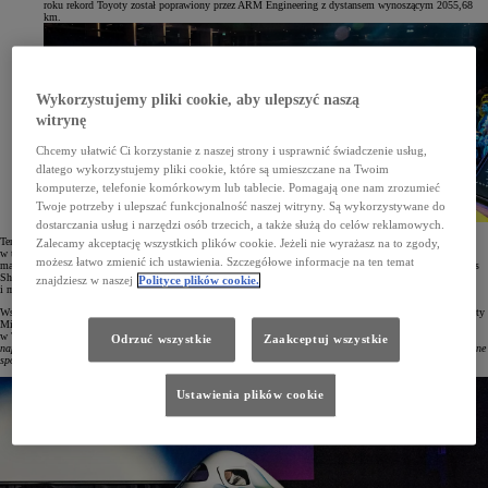
roku rekord Toyoty został poprawiony przez ARM Engineering z dystansem wynoszącym 2055,68
km.
Wykorzystujemy pliki cookie, aby ulepszyć naszą
witrynę
Chcemy ułatwić Ci korzystanie z naszej strony i usprawnić świadczenie usług,
dlatego wykorzystujemy pliki cookie, które są umieszczane na Twoim
komputerze, telefonie komórkowym lub tablecie. Pomagają one nam zrozumieć
Twoje potrzeby i ulepszać funkcjonalność naszej witryny. Są wykorzystywane do
dostarczania usług i narzędzi osób trzecich, a także służą do celów reklamowych.
Ten wyśrubowany rekord zamierzają pobić studenci z Uniwersytetu Technicznego w Delft w Holandii, którzy
Zalecamy akceptację wszystkich plików cookie. Jeżeli nie wyrażasz na to zgody,
w tym celu stworzyli specjalny pojazd wodorowy. Prototyp tego zespołu o nazwie Eco-Runner Team Delft
możesz łatwo zmienić ich ustawienia. Szczegółowe informacje na ten temat
ma za zadanie pokonać ponad 2056 km na jednym tankowaniu. Pierwsze testy miały miejsce w maju podczas
Shell Eco-Marathon we Francji, a oficjalna próba jest zaplanowana w terminie 23–25 czerwca 2023 roku
znajdziesz w naszej
Polityce plików cookie.
i ma się odbyć w południowych Niemczech.
Wsparcie dla studenckiego projektu zaproponowała Toyota Nederland, która przekaże kilka egzemplarzy Toyoty
Mirai w roli aut technicznych podczas podróży na południe Niemiec. Menedżer projektu Zero Emission
w Toyota Nederland Erwin Jongh nie kryje ogromnej radości z tej współpracy:
„W naszej naturze leży
Odrzuć wszystkie
Zaakceptuj wszystkie
napędzanie ludzi do samodoskonalenia każdego dnia. Cieszymy się, że wspieramy taki projekt, bo bezemisyjne
społeczeństwo to jest to, czego potrzebujemy jak najszybciej”
.
Ustawienia plików cookie