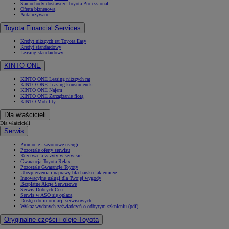
Samochody dostawcze Toyota Professional
Oferta biznesowa
Auta używane
Toyota Financial Services
Kredyt niższych rat Toyota Easy
Kredyt standardowy
Leasing standardowy
KINTO ONE
KINTO ONE Leasing niższych rat
KINTO ONE Leasing konsumencki
KINTO ONE Najem
KINTO ONE Zarządzanie flotą
KINTO Mobility
Dla właścicieli
Dla właścicieli
Serwis
Promocje i sezonowe usługi
Pozostałe oferty serwisu
Rezerwacja wizyty w serwisie
Gwarancja Toyota Relax
Pozostałe Gwarancje Toyoty
Ubezpieczenia i naprawy blacharsko-lakiernicze
Innowacyjne usługi dla Twojej wygody
Bezpłatne Akcje Serwisowe
Serwis Dobrych Cen
Serwis w ASO się opłaca
Dostęp do informacji serwisowych
Wykaz wydanych zaświadczeń o odbytym szkoleniu (pdf)
Oryginalne części i oleje Toyota