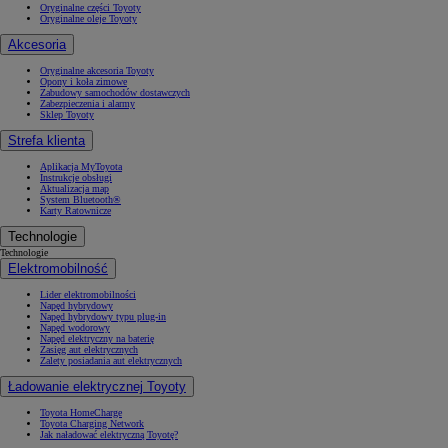
Oryginalne części Toyoty
Oryginalne oleje Toyoty
Akcesoria
Oryginalne akcesoria Toyoty
Opony i koła zimowe
Zabudowy samochodów dostawczych
Zabezpieczenia i alarmy
Sklep Toyoty
Strefa klienta
Aplikacja MyToyota
Instrukcje obsługi
Aktualizacja map
System Bluetooth®
Karty Ratownicze
Technologie
Technologie
Elektromobilność
Lider elektromobilności
Napęd hybrydowy
Napęd hybrydowy typu plug-in
Napęd wodorowy
Napęd elektryczny na baterię
Zasięg aut elektrycznych
Zalety posiadania aut elektrycznych
Ładowanie elektrycznej Toyoty
Toyota HomeCharge
Toyota Charging Network
Jak naładować elektryczną Toyotę?