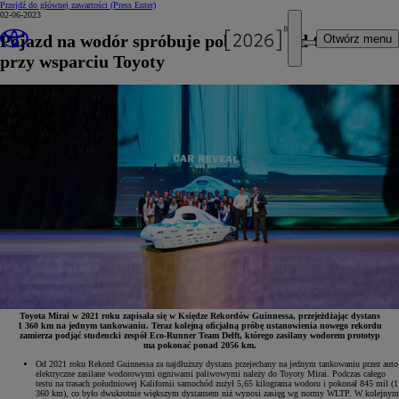
Przejdź do głównej zawartości
(Press Enter)
02-06-2023
Pojazd na wodór spróbuje pobić Rekord Guinnessa
Otwórz menu
przy wsparciu Toyoty
Toyota Mirai w 2021 roku zapisała się w Księdze Rekordów Guinnessa, przejeżdżając dystans
1 360 km na jednym tankowaniu. Teraz kolejną oficjalną próbę ustanowienia nowego rekordu
zamierza podjąć studencki zespół Eco-Runner Team Delft, którego zasilany wodorem prototyp
ma pokonać ponad 2056 km.
Od 2021 roku Rekord Guinnessa za najdłuższy dystans przejechany na jednym tankowaniu przez auto
elektryczne zasilane wodorowymi ogniwami paliwowymi należy do Toyoty Mirai. Podczas całego
testu na trasach południowej Kalifornii samochód zużył 5,65 kilograma wodoru i pokonał 845 mil (1
360 km), co było dwukrotnie większym dystansem niż wynosi zasięg wg normy WLTP. W kolejnym