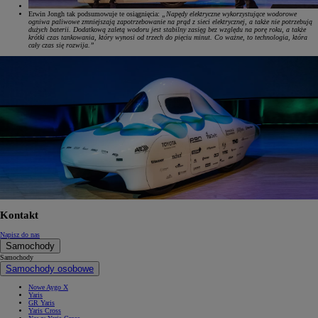
Erwin Jongh tak podsumowuje te osiągnięcia:
„Napędy elektryczne wykorzystujące wodorowe
ogniwa paliwowe zmniejszają zapotrzebowanie na prąd z sieci elektrycznej, a także nie potrzebują
dużych baterii. Dodatkową zaletą wodoru jest stabilny zasięg bez względu na porę roku, a także
krótki czas tankowania, który wynosi od trzech do pięciu minut. Co ważne, to technologia, która
cały czas się rozwija.”
Kontakt
Napisz do nas
Samochody
Samochody
Samochody osobowe
Nowe Aygo X
Yaris
GR Yaris
Yaris Cross