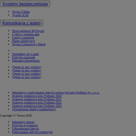
Systemy bezpieczeństwa
Toyota T-Mate
System eCall
Komunikacja z autem
Nowa aplikacja MyToyota
Cyfrowy opiekun auta
Usługi Connected
Płatne subskrypcje
Toyota Connectivity Match
Skontaktuj się z nami
Polityka ciasteczek
Deklaracja dostępności
(Opens in new window)
(Opens in new window)
(Opens in new window)
(Opens in new window)
Informacja o przetwarzaniu danych osobowych Auto Podlasie Sp. z o.o.
Strategia podatkowa Auto Podlasie 2020
Strategia podatkowa Auto Podlasie 2021
Strategia podatkowa Auto Podlasie 2022
Strategia podatkowa Auto Podlasie 2023
Oświadczenie dużego przedsiębiorcy
Copyright © Toyota 2026
Informacje prawne
Polityka prywatności
Udostępnianie danych
Przetwarzanie danych osobowych