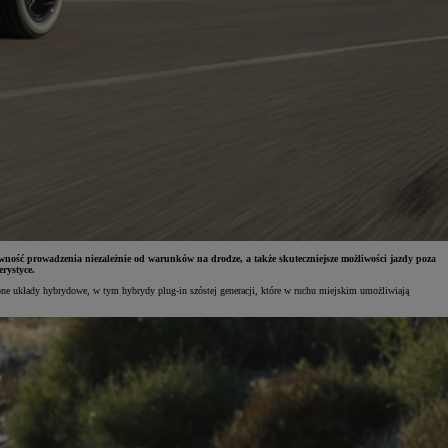
ność prowadzenia niezależnie od warunków na drodze, a także skuteczniejsze możliwości jazdy poza
rystyce.
e układy hybrydowe, w tym hybrydy plug-in szóstej generacji, które w ruchu miejskim umożliwiają