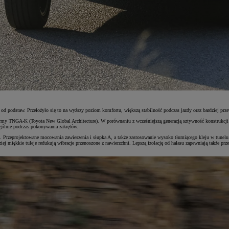
d podstaw. Przełożyło się to na wyższy poziom komfortu, większą stabilność podczas jazdy oraz bardziej pr
tformy TNGA-K (Toyota New Global Architecture). W porównaniu z wcześniejszą generacją sztywność konstrukc
ególnie podczas pokonywania zakrętów.
 Przeprojektowane mocowania zawieszenia i słupka A, a także zastosowanie wysoko tłumiącego kleju w tunel
ej miękkie tuleje redukują wibracje przenoszone z nawierzchni. Lepszą izolację od hałasu zapewniają także prz