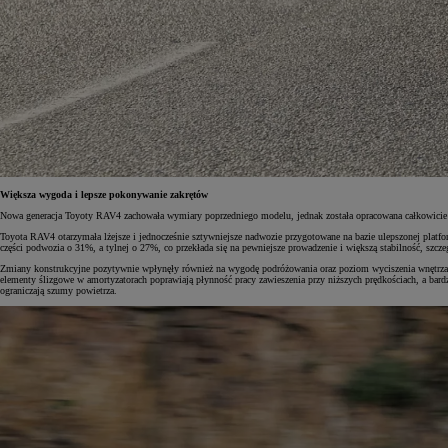
Większa wygoda i lepsze pokonywanie zakrętów
Nowa generacja Toyoty RAV4 zachowała wymiary poprzedniego modelu, jednak została opracowana całkowicie o
Toyota RAV4 otarzymała lżejsze i jednocześnie sztywniejsze nadwozie przygotowane na bazie ulepszonej pla
części podwozia o 31%, a tylnej o 27%, co przekłada się na pewniejsze prowadzenie i większą stabilność, szcz
Zmiany konstrukcyjne pozytywnie wpłynęły również na wygodę podróżowania oraz poziom wyciszenia wnętrza.
elementy ślizgowe w amortyzatorach poprawiają płynność pracy zawieszenia przy niższych prędkościach, a bardzi
ograniczają szumy powietrza.