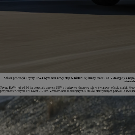
Szósta generacja Toyoty RAV4 wyznacza nowy etap w historii tej ikony marki. SUV dostępny z napę
utwardz
Toyota RAV4 już od 30 lat pozostaje wzorem SUV-a i odgrywa kluczową rolę w światowej ofercie marki. Mode
przejechanie w trybie EV nawet 212 km. Zastosowanie mocniejszych silników elektrycznych pozwoliło zwiększyć 
Od
81 900 zł
Yaris Cross
HYBRID