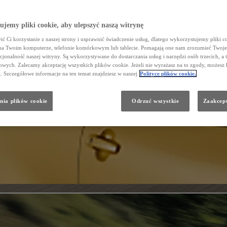
jemy pliki cookie, aby ulepszyć naszą witrynę
ć Ci korzystanie z naszej strony i usprawnić świadczenie usług, dlatego wykorzystujemy pliki co
na Twoim komputerze, telefonie komórkowym lub tablecie. Pomagają one nam zrozumieć Twoje 
cjonalność naszej witryny. Są wykorzystywane do dostarczania usług i narzędzi osób trzecich, a 
wych. Zalecamy akceptację wszystkich plików cookie. Jeżeli nie wyrażasz na to zgody, możesz 
a. Szczegółowe informacje na ten temat znajdziesz w naszej
Polityce plików cookie.
nia plików cookie
Odrzuć wszystkie
Zaakcept