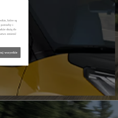
okie, które są
potrzeby i
także służą do
łatwo zmienić
uj wszystkie