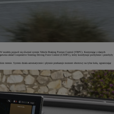
. W modelu pojawił się również system Vehicle Braking Posture Control (VBPC). Korzystając z danych
 zapewnia układ Cooperative Steering Driving Force Control (CSDFC), który koordynuje pochylenie i przechyły
kim terenie. System działa automatycznie i płynnie przekazuje moment obrotowy na tylne koła, ograniczając