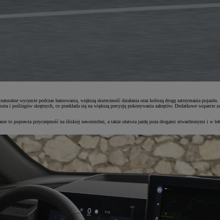
aturalne wyczucie podczas hamowania, większą skuteczność działania oraz krótszą drogę zatrzymania pojazdu
dwozia i poślizgów skrętnych, co przekłada się na większą precyzję pokonywania zakrętów. Dodatkowe wsparcie
e to poprawia przyczepność na śliskiej nawierzchni, a także ułatwia jazdę poza drogami utwardzonymi i w lek