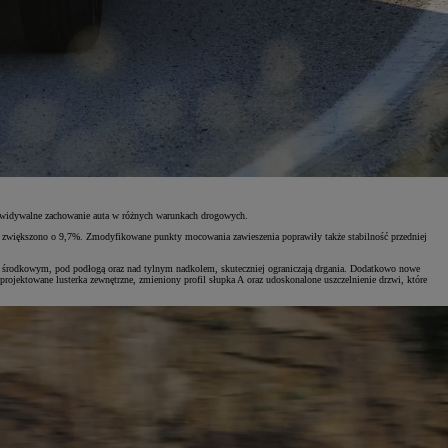
zewidywalne zachowanie auta w różnych warunkach drogowych.
ji zwiększono o 9,7%. Zmodyfikowane punkty mocowania zawieszenia poprawiły także stabilność przedniej
u środkowym, pod podłogą oraz nad tylnym nadkolem, skuteczniej ograniczają drgania. Dodatkowo nowe
eprojektowane lusterka zewnętrzne, zmieniony profil słupka A oraz udoskonalone uszczelnienie drzwi, które