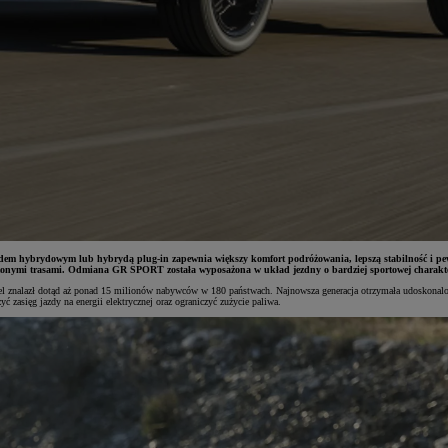
dem hybrydowym lub hybrydą plug-in zapewnia większy komfort podróżowania, lepszą stabilność i pew
onymi trasami. Odmiana GR SPORT została wyposażona w układ jezdny o bardziej sportowej charakte
l znalazł dotąd aż ponad 15 milionów nabywców w 180 państwach. Najnowsza generacja otrzymała udoskonalon
zasięg jazdy na energii elektrycznej oraz ograniczyć zużycie paliwa.