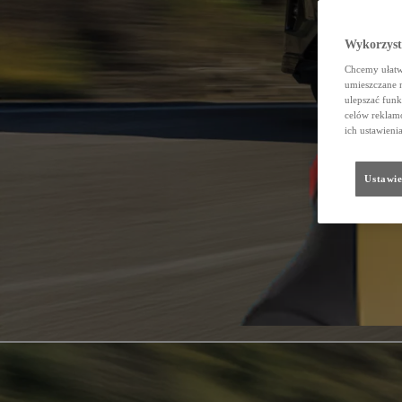
Wykorzystu
Chcemy ułatwi
umieszczane 
ulepszać funk
celów reklamo
ich ustawieni
Ustawie