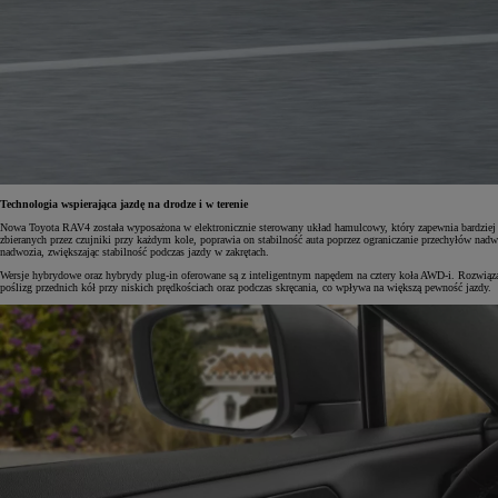
Od
105 300 zł
Corolla Hatchback
HYBRID
Technologia wspierająca jazdę na drodze i w terenie
Nowa Toyota RAV4 została wyposażona w elektronicznie sterowany układ hamulcowy, który zapewnia bardziej n
zbieranych przez czujniki przy każdym kole, poprawia on stabilność auta poprzez ograniczanie przechyłów na
nadwozia, zwiększając stabilność podczas jazdy w zakrętach.
Wersje hybrydowe oraz hybrydy plug-in oferowane są z inteligentnym napędem na cztery koła AWD-i. Rozwiązani
poślizg przednich kół przy niskich prędkościach oraz podczas skręcania, co wpływa na większą pewność jazdy.