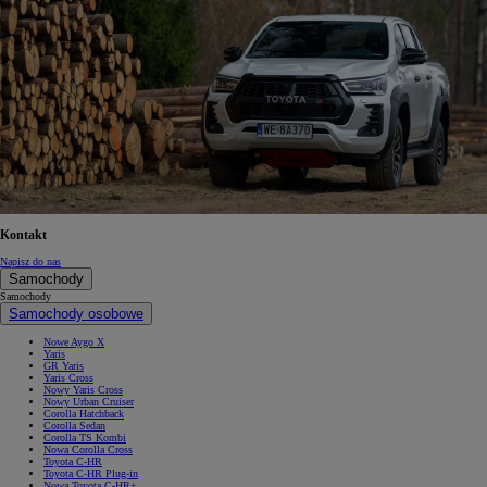
Kontakt
Napisz do nas
Samochody
Samochody
Samochody osobowe
Nowe Aygo X
Yaris
GR Yaris
Yaris Cross
Nowy Yaris Cross
Nowy Urban Cruiser
Corolla Hatchback
Corolla Sedan
Corolla TS Kombi
Nowa Corolla Cross
Toyota C-HR
Toyota C-HR Plug-in
Nowa Toyota C-HR+