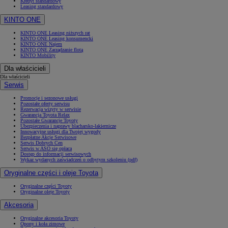
Kredyt standardowy
Leasing standardowy
KINTO ONE
KINTO ONE Leasing niższych rat
KINTO ONE Leasing konsumencki
KINTO ONE Najem
KINTO ONE Zarządzanie flotą
KINTO Mobility
Dla właścicieli
Dla właścicieli
Serwis
Promocje i sezonowe usługi
Pozostałe oferty serwisu
Rezerwacja wizyty w serwisie
Gwarancja Toyota Relax
Pozostałe Gwarancje Toyoty
Ubezpieczenia i naprawy blacharsko-lakiernicze
Innowacyjne usługi dla Twojej wygody
Bezpłatne Akcje Serwisowe
Serwis Dobrych Cen
Serwis w ASO się opłaca
Dostęp do informacji serwisowych
Wykaz wydanych zaświadczeń o odbytym szkoleniu (pdf)
Oryginalne części i oleje Toyota
Oryginalne części Toyoty
Oryginalne oleje Toyoty
Akcesoria
Oryginalne akcesoria Toyoty
Opony i koła zimowe