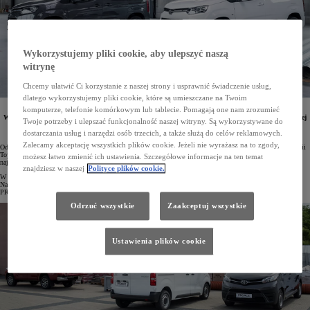
Wykorzystujemy pliki cookie, aby ulepszyć naszą
witrynę
Chcemy ułatwić Ci korzystanie z naszej strony i usprawnić świadczenie usług,
dlatego wykorzystujemy pliki cookie, które są umieszczane na Twoim
W I kwartale 2024 roku w Polsce zarejestrowano 2818 samochodów z linii Toyota Professional.
komputerze, telefonie komórkowym lub tablecie. Pomagają one nam zrozumieć
W porównaniu z tym samym okresem roku ubiegłego sprzedaż wzrosła o 30,5%. W Top10 najczęściej
Twoje potrzeby i ulepszać funkcjonalność naszej witryny. Są wykorzystywane do
rejestrowanych aut dostawczych znalazły się takie modele, jak PROACE CITY i PROACE. Hilux
zdominował segment pick-upów.
dostarczania usług i narzędzi osób trzecich, a także służą do celów reklamowych.
Zalecamy akceptację wszystkich plików cookie. Jeżeli nie wyrażasz na to zgody,
Od stycznia do marca 2024 roku w Polsce zarejestrowano 2818 samochodów osobowych i dostawczych z linii
Toyota Professional, o 30,5% więcej niż w trzech pierwszych miesiącach roku ubiegłego. Wynik ten stanowi
możesz łatwo zmienić ich ustawienia. Szczegółowe informacje na ten temat
najlepszy dowód na to, że japońskie auta cieszą się coraz większą popularnością na polskim rynku.
znajdziesz w naszej
Polityce plików cookie.
W Top10 najczęściej rejestrowanych samochodów dostawczych znalazły się dwa auta Toyota Professional.
Na pozycji trzeciej sklasyfikowano model PROACE CITY (1384 egz.), a ósmą pozycję zajął większy model
PROACE (847 egz.).
Odrzuć wszystkie
Zaakceptuj wszystkie
Ustawienia plików cookie