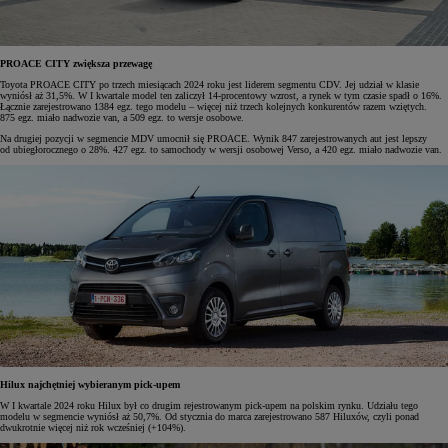
PROACE CITY zwiększa przewagę
Toyota PROACE CITY po trzech miesiącach 2024 roku jest liderem segmentu CDV. Jej udział w klasie
wyniósł aż 31,5%. W I kwartale model ten zaliczył 14-procentowy wzrost, a rynek w tym czasie spadł o 16%.
Łącznie zarejestrowano 1384 egz. tego modelu – więcej niż trzech kolejnych konkurentów razem wziętych.
875 egz. miało nadwozie van, a 509 egz. to wersje osobowe.
Na drugiej pozycji w segmencie MDV umocnił się PROACE. Wynik 847 zarejestrowanych aut jest lepszy
od ubiegłorocznego o 28%. 427 egz. to samochody w wersji osobowej Verso, a 420 egz. miało nadwozie van.
Hilux najchętniej wybieranym pick-upem
W I kwartale 2024 roku Hilux był co drugim rejestrowanym pick-upem na polskim rynku. Udziału tego
modelu w segmencie wyniósł aż 50,7%. Od stycznia do marca zarejestrowano 587 Hiluxów, czyli ponad
dwukrotnie więcej niż rok wcześniej (+104%).