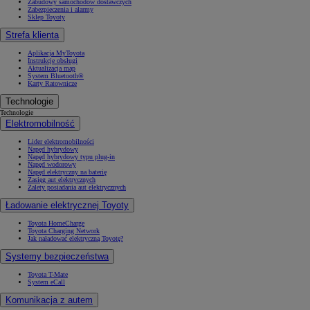
Zabudowy samochodów dostawczych
Zabezpieczenia i alarmy
Sklep Toyoty
Strefa klienta
Aplikacja MyToyota
Instrukcje obsługi
Aktualizacja map
System Bluetooth®
Karty Ratownicze
Technologie
Technologie
Elektromobilność
Lider elektromobilności
Napęd hybrydowy
Napęd hybrydowy typu plug-in
Napęd wodorowy
Napęd elektryczny na baterię
Zasięg aut elektrycznych
Zalety posiadania aut elektrycznych
Ładowanie elektrycznej Toyoty
Toyota HomeCharge
Toyota Charging Network
Jak naładować elektryczną Toyotę?
Systemy bezpieczeństwa
Toyota T-Mate
System eCall
Komunikacja z autem