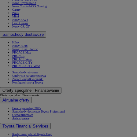
Nowa Toyota bZ4X
Nowa Toyota bZ4X Touring
Camry
Prius
Mirai
Nowy RAV4
Land Cruiser
Nowy GR GT
Samochody dostawcze
Hilux
Nowy Hilux
Nowy Hilux Electric
PROACE Max
PROACE
PROACE Verso
PROACE CITY
PROACE CITY Verso
Samochody używane
Umów się na jazdę testową
Zobacz wszystkie cenniki
Konfiguruj swoją Toyotę
Oferty specjalne i Finansowanie
Oferty specjalne i Finansowanie
Aktualne oferty
Finał wyprzedaży 2025
Samochody dostawcze Toyota Professional
Oferta biznesowa
Auta używane
Toyota Financial Services
Kredyt niższych rat Toyota Easy