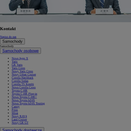
Kontakt
Napisz do nas
Samochody
Samochody
Samochody osobowe
Nowe Aygo X
Yaris
GR Yaris
Yaris Cross
Nowy Yaris Cross
Nowy Urban Cruiser
Corolla Hatchback
Corolla Sedan
Corolla TS Kombi
Nowa Corolla Cross
Toyota C-HR
Toyota C-HR Plug-in
Nowa Toyota C-HR+
Nowa Toyota bZ4X
Nowa Toyota bZ4X Touring
Camry
Prius
Mirai
Nowy RAV4
Land Cruiser
Nowy GR GT
Samochody dostawcze