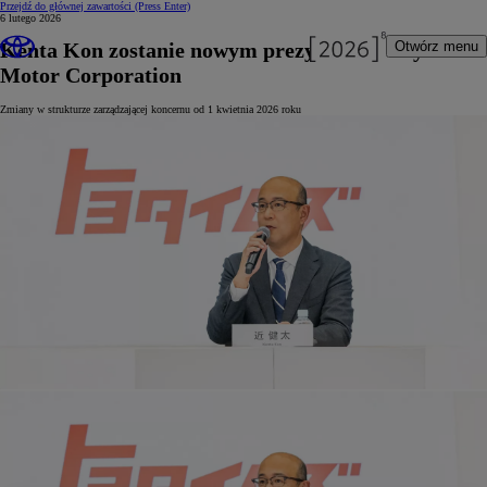
Przejdź do głównej zawartości
(Press Enter)
6 lutego 2026
Kenta Kon zostanie nowym prezydentem Toyota
Otwórz menu
Motor Corporation
Zmiany w strukturze zarządzającej koncernu od 1 kwietnia 2026 roku