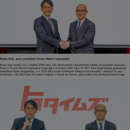
Kenta Kon, nowy prezydent Toyota Motor Corporation
Kenta Kon urodził się 2 sierpnia 1968 roku. Jest absolwentem Uniwersytetu Tohoku na kierunku ekonomia.
Pracę w Toyota Motor Corporation rozpoczął w kwietniu 1991 roku. W 2017 roku objął funkcję generalnego
menedżera działu księgowego, a w 2020 roku został dyrektorem finansowym koncernu i dołączył do rady
dyrektorów. Od 2023 roku jest także związany z Woven by Toyota, gdzie pełnił rolę dyrektora finansowego.