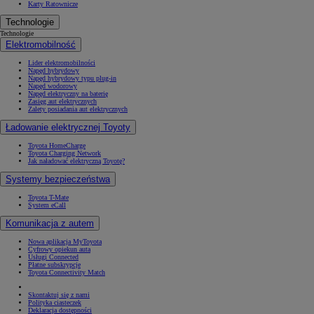
Karty Ratownicze
Technologie
Technologie
Elektromobilność
Lider elektromobilności
Napęd hybrydowy
Napęd hybrydowy typu plug-in
Napęd wodorowy
Napęd elektryczny na baterię
Zasięg aut elektrycznych
Zalety posiadania aut elektrycznych
Ładowanie elektrycznej Toyoty
Toyota HomeCharge
Toyota Charging Network
Jak naładować elektryczną Toyotę?
Systemy bezpieczeństwa
Toyota T-Mate
System eCall
Komunikacja z autem
Nowa aplikacja MyToyota
Cyfrowy opiekun auta
Usługi Connected
Płatne subskrypcje
Toyota Connectivity Match
Skontaktuj się z nami
Polityka ciasteczek
Deklaracja dostępności