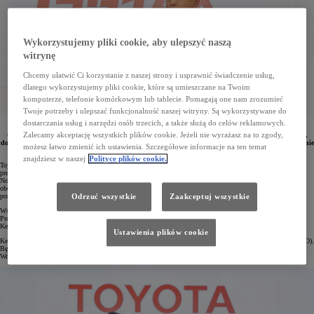
Wykorzystujemy pliki cookie, aby ulepszyć naszą
witrynę
Chcemy ułatwić Ci korzystanie z naszej strony i usprawnić świadczenie usług,
dlatego wykorzystujemy pliki cookie, które są umieszczane na Twoim
komputerze, telefonie komórkowym lub tablecie. Pomagają one nam zrozumieć
Twoje potrzeby i ulepszać funkcjonalność naszej witryny. Są wykorzystywane do
dostarczania usług i narzędzi osób trzecich, a także służą do celów reklamowych.
1 kwietnia 2026 roku w życie wejdą zmiany w strukturze zarządzającej koncernu Toyota Motor
Zalecamy akceptację wszystkich plików cookie. Jeżeli nie wyrażasz na to zgody,
Corporation (TMC). Nowym prezydentem i dyrektorem generalnym zostanie Kenta Kon. Koji Sato,
dotychczasowy prezydent, obejmie stanowisko dyrektora ds. przemysłu (CIO). Yoichi Miyazaki zostanie
możesz łatwo zmienić ich ustawienia. Szczegółowe informacje na ten temat
nowym dyrektorem finansowym koncernu (CFO).
znajdziesz w naszej
Polityce plików cookie.
Toyota wprowadza zmiany w Zarządzie spółki oraz w strukturze organizacyjnej. Koji Sato, dotychczasowy
prezydent Toyota Motor Corporation (TMC), obejmie nowoutworzone stanowisko dyrektora ds. przemysłu.
Nowym prezydentem i dyrektorem generalnym koncernu zostanie Kenta Kon, który dotychczas pełnił
obowiązki dyrektora finansowego. Z kolei nowym dyrektorem finansowym zostanie Yoichi Miyazaki, do tej
pory dyrektor operacyjny.
Odrzuć wszystkie
Zaakceptuj wszystkie
Wspomniane wyżej zmiany wynikają z objęcia przez Sato funkcji prezesa Japońskiego Stowarzyszenia
Producentów Samochodów (JAMA). Jest on także wiceprezesem japońskiej organizacji gospodarczej
Keidanren. Jako dyrektor ds. przemysłu Sato skoncentruje się m.in. na roli Toyoty w gospodarce.
Ustawienia plików cookie
Kenta Kon będzie odpowiedzialny za bieżące zarządzanie koncernem jako prezydent i dyrektor generalny (CEO).
Będąc dyrektorem finansowym, przyczynił się on znacząco do poprawy struktury przychodów, a pracując dla
Woven by Toyota – zyskał doświadczenie w zarządzaniu międzyobszarowym.