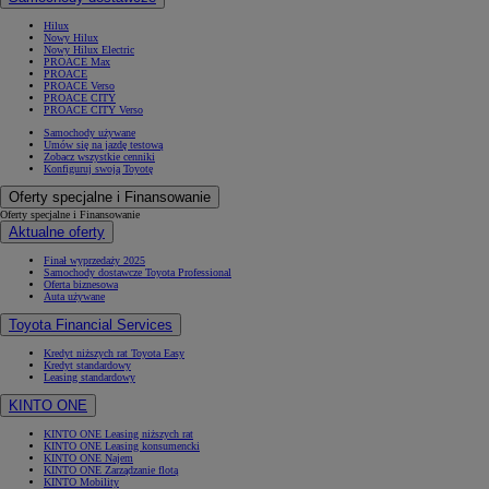
Hilux
Nowy Hilux
Nowy Hilux Electric
PROACE Max
PROACE
PROACE Verso
PROACE CITY
PROACE CITY Verso
Samochody używane
Umów się na jazdę testową
Zobacz wszystkie cenniki
Konfiguruj swoją Toyotę
Oferty specjalne i Finansowanie
Oferty specjalne i Finansowanie
Aktualne oferty
Finał wyprzedaży 2025
Samochody dostawcze Toyota Professional
Oferta biznesowa
Auta używane
Toyota Financial Services
Kredyt niższych rat Toyota Easy
Kredyt standardowy
Leasing standardowy
KINTO ONE
KINTO ONE Leasing niższych rat
KINTO ONE Leasing konsumencki
KINTO ONE Najem
KINTO ONE Zarządzanie flotą
KINTO Mobility