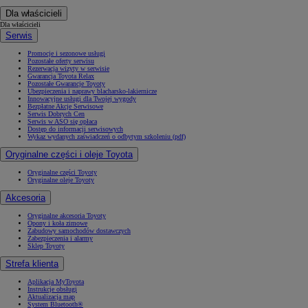
Dla właścicieli
Dla właścicieli
Serwis
Promocje i sezonowe usługi
Pozostałe oferty serwisu
Rezerwacja wizyty w serwisie
Gwarancja Toyota Relax
Pozostałe Gwarancje Toyoty
Ubezpieczenia i naprawy blacharsko-lakiernicze
Innowacyjne usługi dla Twojej wygody
Bezpłatne Akcje Serwisowe
Serwis Dobrych Cen
Serwis w ASO się opłaca
Dostęp do informacji serwisowych
Wykaz wydanych zaświadczeń o odbytym szkoleniu (pdf)
Oryginalne części i oleje Toyota
Oryginalne części Toyoty
Oryginalne oleje Toyoty
Akcesoria
Oryginalne akcesoria Toyoty
Opony i koła zimowe
Zabudowy samochodów dostawczych
Zabezpieczenia i alarmy
Sklep Toyoty
Strefa klienta
Aplikacja MyToyota
Instrukcje obsługi
Aktualizacja map
System Bluetooth®