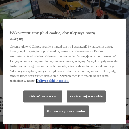
Wykorzystujemy pliki cookie, aby ulepszyć naszą
witrynę
Chcemy ułatwić Ci korzystanie z naszej strony i usprawnić świadczenie usług,
dlatego wykorzystujemy pliki cookie, które są umieszczane na Twoim
komputerze, telefonie komórkowym lub tablecie. Pomagają one nam zrozumieć
Twoje potrzeby i ulepszać funkcjonalność naszej witryny. Są wykorzystywane do
dostarczania usług i narzędzi osób trzecich, a także służą do celów reklamowych.
Zalecamy akceptację wszystkich plików cookie. Jeżeli nie wyrażasz na to zgody,
możesz łatwo zmienić ich ustawienia. Szczegółowe informacje na ten temat
Na pokazach nowej Toyoty C-HR pojawiło się już ponad 15 tysięcy osób. W salonach marki w całej
znajdziesz w naszej
Polityce plików cookie.
Polsce można po raz pierwszy przyjrzeć się z bliska drugiej generacji tego popularnego crossovera.
Co więcej, auto zdecydowało się zamówić już blisko 800 osób.
Odrzuć wszystkie
Zaakceptuj wszystkie
Nowa Toyota C-HR będzie prezentowana na żywo w salonach w całej Polsce do 25 listopada. Podczas pokazów
można zobaczyć auto w najwyższej wersji wyposażenia Executive Premiere Edition z pełnią możliwości
nowego crossovera. Przy okazji odwiedzający salony mogą też obejrzeć nowe wzory felg oraz efektowne lakiery
na dużych próbnikach dostępne w tym modelu. Dotychczas odbyło się 18 wydarzeń w różnych częściach
Ustawienia plików cookie
Polski, a w salonach marki pojawiło się już ponad 15 tysięcy odwiedzających.