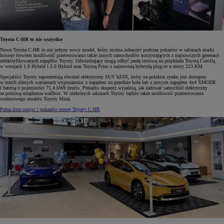
Toyota C-HR to nie wszystko
Nowa Toyota C-HR to nie jedyny nowy model, który można zobaczyć podczas pokazów w salonach marki.
Istnieje bowiem możliwość przetestowania także innych samochodów korzystających z najnowszych generacji
zelektryfikowanych napędów Toyoty. Odwiedzający mogą odbyć jazdę testową na przykłada Toyotą Corollą
w wersjach 1.8 Hybrid i 2.0 Hybrid oraz Toyotą Prius z najnowszą hybrydą plug-in o mocy 223 KM.
Specjaliści Toyoty zaprezentują również elektryczny SUV bZ4X, który na polskim rynku jest dostępny
w trzech różnych wariantach wyposażenia: z napędem na przednie koła lub z nowym napędem 4x4 XMODE
i baterią o pojemności 71,4 kWh brutto. Ponadto eksperci wyjaśnią, jak ładować samochód elektryczny
za pomocą urządzenia wallbox. W niektórych salonach Toyoty będzie także możliwość przetestowania
wodorowego modelu Toyoty Mirai.
Pełna lista miejsc i pokazów nowej Toyoty C-HR