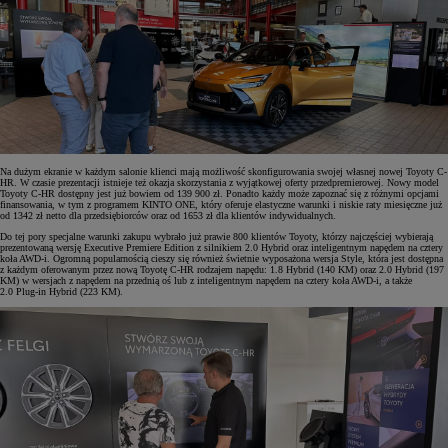
Na dużym ekranie w każdym salonie klienci mają możliwość skonfigurowania swojej własnej nowej Toyoty C-
HR. W czasie prezentacji istnieje też okazja skorzystania z wyjątkowej oferty przedpremierowej. Nowy model
Toyoty C-HR dostępny jest już bowiem od 139 900 zł. Ponadto każdy może zapoznać się z różnymi opcjami
finansowania, w tym z programem KINTO ONE, który oferuje elastyczne warunki i niskie raty miesięczne już
od 1342 zł netto dla przedsiębiorców oraz od 1653 zł dla klientów indywidualnych.
Do tej pory specjalne warunki zakupu wybrało już prawie 800 klientów Toyoty, którzy najczęściej wybierają
prezentowaną wersję Executive Premiere Edition z silnikiem 2.0 Hybrid oraz inteligentnym napędem na cztery
koła AWD-i. Ogromną popularnością cieszy się również świetnie wyposażona wersja Style, która jest dostępna
z każdym oferowanym przez nową Toyotę C-HR rodzajem napędu: 1.8 Hybrid (140 KM) oraz 2.0 Hybrid (197
KM) w wersjach z napędem na przednią oś lub z inteligentnym napędem na cztery koła AWD-i, a także
2.0 Plug-in Hybrid (223 KM).