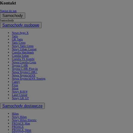
Kontakt
Napisz do nas
Samochody
Samochody
Samochody osobowe
Nowe Aygo X
Yaris
GR Yaris
Yaris Cross
Nowy Yaris Cross
Nowy Urban Cruiser
Corolla Hatchback
Corolla Sedan
Corolla TS Kombi
Nowa Corolla Cross
Toyota C-HR
Toyota C-HR Plug-in
Nowa Toyota C-HR+
Nowa Toyota bZ4X
Nowa Toyota bZ4X Touring
Camry
Prius
Mirai
Nowy RAV4
Land Cruiser
Nowy GR GT
Samochody dostawcze
Hilux
Nowy Hilux
Nowy Hilux Electric
PROACE Max
PROACE
PROACE Verso