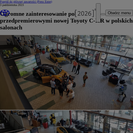
Przejdź do głównej zawartości
(Press Enter)
3 października 2023
Ogromne zainteresowanie pokazami
Otwórz menu
przedpremierowymi nowej Toyoty C-HR w polskich
salonach