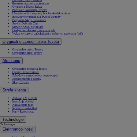
Rezerwacja wizyty w serwisie
Gwarancja Toyota Relax
Pozostałe Gwarancje Toyoty
Ubezpieczenia i naprawy blacharsko-lakiernicze
Innowacyjne usługi dla Twojej wygody
Bezpłatne Akcje Serwisowe
Serwis Dobrych Cen
Serwis w ASO się opłaca
Dostęp do informacji serwisowych
Wykaz wydanych zaświadczeń o odbytym szkoleniu (pdf)
Oryginalne części i oleje Toyota
Oryginalne części Toyoty
Oryginalne oleje Toyoty
Akcesoria
Oryginalne akcesoria Toyoty
Opony i koła zimowe
Zabudowy samochodów dostawczych
Zabezpieczenia i alarmy
Sklep Toyoty
Strefa klienta
Aplikacja MyToyota
Instrukcje obsługi
Aktualizacja map
System Bluetooth®
Karty Ratownicze
Technologie
Technologie
Elektromobilność