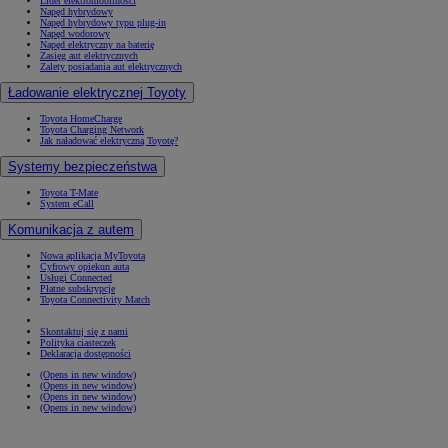
Lider elektromobilności
Napęd hybrydowy
Napęd hybrydowy typu plug-in
Napęd wodorowy
Napęd elektryczny na baterię
Zasięg aut elektrycznych
Zalety posiadania aut elektrycznych
Ładowanie elektrycznej Toyoty
Toyota HomeCharge
Toyota Charging Network
Jak naładować elektryczną Toyotę?
Systemy bezpieczeństwa
Toyota T-Mate
System eCall
Komunikacja z autem
Nowa aplikacja MyToyota
Cyfrowy opiekun auta
Usługi Connected
Płatne subskrypcje
Toyota Connectivity Match
Skontaktuj się z nami
Polityka ciasteczek
Deklaracja dostępności
(Opens in new window)
(Opens in new window)
(Opens in new window)
(Opens in new window)