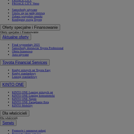
PROACE CITY
PROACE CITY Verso
Samochody używane
Umów się na jazdę testową
Zobacz wszystkie cenniki
Konfiguruj swoją Toyotę
Oferty specjalne i Finansowanie
Oferty specjalne i Finansowanie
Aktualne oferty
Finał wyprzedaży 2025
Samochody dostawcze Toyota Professional
Oferta biznesowa
Auta używane
Toyota Financial Services
Kredyt niższych rat Toyota Easy
Kredyt standardowy
Leasing standardowy
KINTO ONE
KINTO ONE Leasing niższych rat
KINTO ONE Leasing konsumencki
KINTO ONE Najem
KINTO ONE Zarządzanie flotą
KINTO Mobility
Dla właścicieli
Dla właścicieli
Serwis
Promocje i sezonowe usługi
Pozostałe oferty serwisu