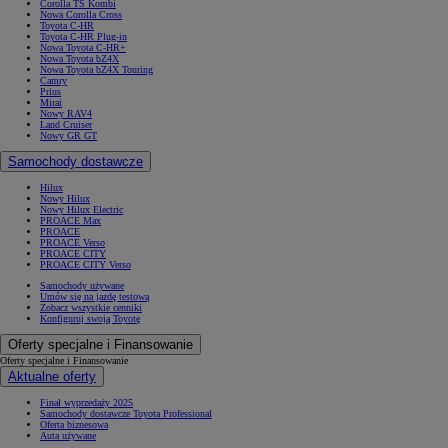
Corolla TS Kombi
Nowa Corolla Cross
Toyota C-HR
Toyota C-HR Plug-in
Nowa Toyota C-HR+
Nowa Toyota bZ4X
Nowa Toyota bZ4X Touring
Camry
Prius
Mirai
Nowy RAV4
Land Cruiser
Nowy GR GT
Samochody dostawcze
Hilux
Nowy Hilux
Nowy Hilux Electric
PROACE Max
PROACE
PROACE Verso
PROACE CITY
PROACE CITY Verso
Samochody używane
Umów się na jazdę testową
Zobacz wszystkie cenniki
Konfiguruj swoją Toyotę
Oferty specjalne i Finansowanie
Oferty specjalne i Finansowanie
Aktualne oferty
Finał wyprzedaży 2025
Samochody dostawcze Toyota Professional
Oferta biznesowa
Auta używane