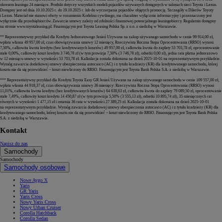
okresem leasingu 24 miesiące. Produkt dotyczy wszystkich modeli pojazdów używanych dostępnych w salonach sieci Toyota i Lexus.
Dostępny jest od dnia 10.10.2025 r. do 19.10.2025 r. lub do wyczerpania pojazdów objętych promocją. Szczegóły u Dilerów Toyoty
i Lexus. Materiał nie stanowi oferty w rozumieniu Kodeksu cywilnego, ma charakter wyłącznie informacyjny i przeznaczony jest
wyłącznie dla przedsiębiorców. Zawarcie umowy zależy od zdolności finansowej potencjalnego leasingobiorcy. Regulamin dostępny
na stronie www.toyotaleasing.pl. Finansującym jest Toyota Leasing Polska Sp. z o.o. z siedzibą w Warszawie.
** Reprezentatywny przykład dla Kredytu Jednoratowego Jesień Używane na zakup używanego samochodu w cenie 99 914,00 zł,
wpłata własna 49 957,00 zł, czas obowiązywania umowy 12 miesięcy, Rzeczywista Roczna Stopa Oprocentowania (RRSO) wynosi
7,50%, całkowita kwota kredytu (bez kredytowanych kosztów) 49 957,00 zł, całkowita kwota do zapłaty 53 703,78 zł, oprocentowanie
stałe 0,00%, całkowity koszt kredytu 3 746,78 zł (w tym prowizja 7,50% (3 746,78 zł), odsetki 0,00 zł), jedna rata płatna jednorazowo
w 12 miesiącu umowy w wysokości 53 703,78 zł. Kalkulacja została dokonana na dzień 2025-10-01 na reprezentatywnym przykładzie.
Wymóg zawarcia dodatkowej umowy ubezpieczenia autocasco (AC) i z tytułu kradzieży (KR) dla kredytowanego samochodu, której
kosztu nie da się przewidzieć – koszt niewliczony do RRSO. Finansującym jest Toyota Bank Polska S.A. z siedzibą w Warszawie.
*** Reprezentatywny przykład dla Kredytu Toyota Easy GR Jesień Używane na zakup używanego samochodu w cenie 109 557,00 zł,
wpłata własna 44 918,37 zł, czas obowiązywania umowy 36 miesięcy: Rzeczywista Roczna Stopa Oprocentowania (RRSO) wynosi
11,01%, całkowita kwota kredytu (bez kredytowanych kosztów) 64 638,63 zł, całkowita kwota do zapłaty 79 089,50 zł, oprocentowanie
stałe 7,49%, całkowity koszt kredytu 14 450,87 zł (w tym prowizja 5,50% (3 555,13 zł), odsetki 10 895,74 zł), 35 miesięcznych rat
równych w wysokości 1 477,15 zł i ostatnia 36 rata w wysokości 27 389,25 zł. Kalkulacja została dokonana na dzień 2025-10-01
na reprezentatywnym przykładzie. Wymóg zawarcia dodatkowej umowy ubezpieczenia autocasco (AC) i z tytułu kradzieży (KR) dla
kredytowanego samochodu, której kosztu nie da się przewidzieć – koszt niewliczony do RRSO. Finansującym jest Toyota Bank Polska
S.A. z siedzibą w Warszawie.
Kontakt
Napisz do nas
Samochody
Samochody
Samochody osobowe
Nowe Aygo X
Yaris
GR Yaris
Yaris Cross
Nowy Yaris Cross
Nowy Urban Cruiser
Corolla Hatchback
Corolla Sedan