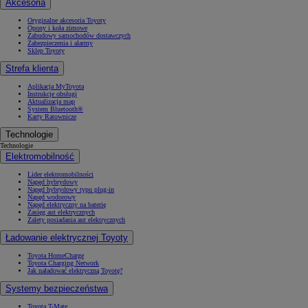
Akcesoria
Oryginalne akcesoria Toyoty
Opony i koła zimowe
Zabudowy samochodów dostawczych
Zabezpieczenia i alarmy
Sklep Toyoty
Strefa klienta
Aplikacja MyToyota
Instrukcje obsługi
Aktualizacja map
System Bluetooth®
Karty Ratownicze
Technologie
Technologie
Elektromobilność
Lider elektromobilności
Napęd hybrydowy
Napęd hybrydowy typu plug-in
Napęd wodorowy
Napęd elektryczny na baterię
Zasięg aut elektrycznych
Zalety posiadania aut elektrycznych
Ładowanie elektrycznej Toyoty
Toyota HomeCharge
Toyota Charging Network
Jak naładować elektryczną Toyotę?
Systemy bezpieczeństwa
Toyota T-Mate