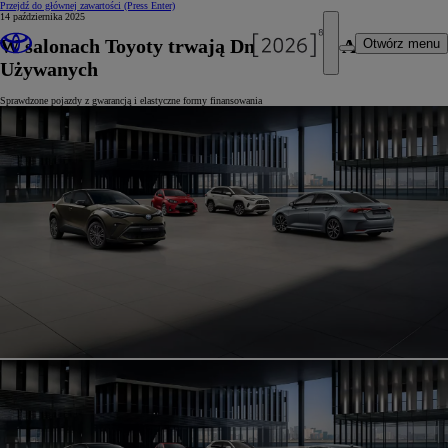
Przejdź do głównej zawartości
(Press Enter)
14 października 2025
W salonach Toyoty trwają Dni Otwarte Aut
Otwórz menu
Używanych
Sprawdzone pojazdy z gwarancją i elastyczne formy finansowania