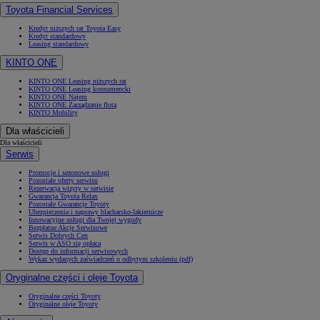
Toyota Financial Services
Kredyt niższych rat Toyota Easy
Kredyt standardowy
Leasing standardowy
KINTO ONE
KINTO ONE Leasing niższych rat
KINTO ONE Leasing konsumencki
KINTO ONE Najem
KINTO ONE Zarządzanie flotą
KINTO Mobility
Dla właścicieli
Dla właścicieli
Serwis
Promocje i sezonowe usługi
Pozostałe oferty serwisu
Rezerwacja wizyty w serwisie
Gwarancja Toyota Relax
Pozostałe Gwarancje Toyoty
Ubezpieczenia i naprawy blacharsko-lakiernicze
Innowacyjne usługi dla Twojej wygody
Bezpłatne Akcje Serwisowe
Serwis Dobrych Cen
Serwis w ASO się opłaca
Dostęp do informacji serwisowych
Wykaz wydanych zaświadczeń o odbytym szkoleniu (pdf)
Oryginalne części i oleje Toyota
Oryginalne części Toyoty
Oryginalne oleje Toyoty