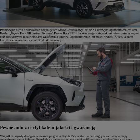
Promocyjna oferta finansowania obejmuje też Kredyt Jednoratowy 50/50** z zerowym oprocentowaniem oraz
Kredyt „Toyota Easy GR Jesień Używane” Pewna Rata“***, charakteryzujący się niskimi ratami miesięcznymi
oraz elastycznymi możliwościami zakończenia umowy. Oprocentowanie jest stałe i wynosi 7,49%, a okres
kredytowania można trwać od 36 do 48 miesięcy.
Pewne auto z certyfikatem jakości i gwarancją
Wszystkie pojazdy dostępne w ramach programu Toyota Pewne Auto – bez względu na markę – mają
sprawdzony stan techniczny. Przeglądy są wykonywane przez wykwalifikowanych mechaników z użyciem