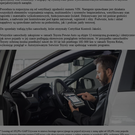
specjalistycznych narzędzi.
Procedura ta rozpoczyna się od weryfikacji zgodności numeru VIN. Następnie sprawdzane jest działania
wszystkich elementów wyposażenia wnętrza, multimediów i systemów bezpieczeństwa, weryfikowany stan
tapicerki i materiałów wykończeniowych, funkcjonowanie świateł. Dokonywany jest też pomiar grubości
lakieru, a nadwozie jest kontrolowane pod kątem zarysowań, wgnieceń i rdzy. Podwozie, koła i układ
napędowy są sprawdzane zarówno na podnośniku, jak i podczas jazdy testowej.
Do sprzedaży trafiają tylko samochody, które otrzymały Certyfikat Kontroli Jakości.
Wszystkie samochody zakupione w ramach Toyota Pewne Auto są objęte 12-miesięczną gwarancją i identycznie
jak nowe pojazdy w jej czasie podlegają okresowym przeglądom technicznym. W przypadku samochodów
Toyoty ochronę można przedłużyć nawet do 10 lat lub przebiegu 185 000 km w ramach Toyota Relax,
wykonując przegląd w Autoryzowanym Serwisie Toyoty oraz spełniając warunki programu.
* Leasing od 105,9%+GAP Używane to umowa leasingu operacyjnego na pojazd używany z sumą opłat od 105,9% ceny pojazdu
i obowiązkowym ubezpieczeniem GAP przez cały okres trwania umowy, z opłatą wstępną w wysokości 40%, wykupem 16% oraz