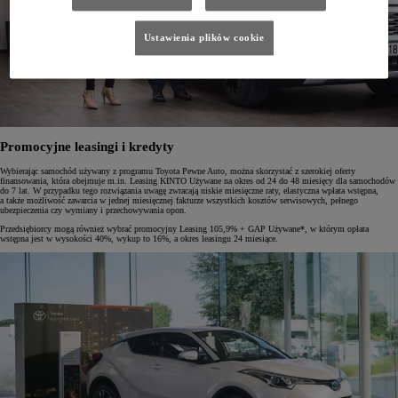
Ustawienia plików cookie
Promocyjne leasingi i kredyty
Wybierając samochód używany z programu Toyota Pewne Auto, można skorzystać z szerokiej oferty
finansowania, która obejmuje m.in. Leasing KINTO Używane na okres od 24 do 48 miesięcy dla samochodów
do 7 lat. W przypadku tego rozwiązania uwagę zwracają niskie miesięczne raty, elastyczna wpłata wstępna,
a także możliwość zawarcia w jednej miesięcznej fakturze wszystkich kosztów serwisowych, pełnego
ubezpieczenia czy wymiany i przechowywania opon.
Przedsiębiorcy mogą również wybrać promocyjny Leasing 105,9% + GAP Używane*, w którym opłata
wstępna jest w wysokości 40%, wykup to 16%, a okres leasingu 24 miesiące.