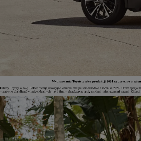
Wybrane auta Toyoty z roku produkcji 2024 są dostępne w salonac
Dilerzy Toyoty w całej Polsce oferują atrakcyjne warunki zakupu samochodów z rocznika 2024. Oferta spec
– zarówno dla klientów indywidualnych, jak i firm – charakteryzują się niskimi, miesięcznymi ratami. Klienc
Od
81 900 zł
Yaris Cross
HYBRID