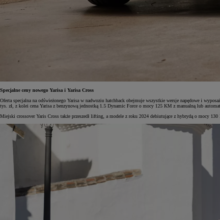
Specjalne ceny nowego Yarisa i Yarisa Cross
Oferta specjalna na odświeżonego Yarisa w nadwoziu hatchback obejmuje wszystkie wersje napędowe i wypos
tys. zł, z kolei cena Yarisa z benzynową jednostką 1.5 Dynamic Force o mocy 125 KM z manualną lub automaty
Miejski crossover Yaris Cross także przeszedł lifting, a modele z roku 2024 debiutujące z hybrydą o mocy 13