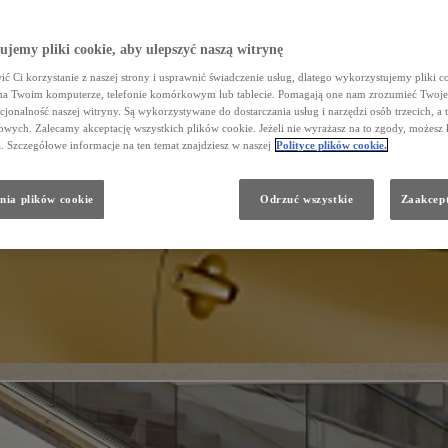
jemy pliki cookie, aby ulepszyć naszą witrynę
ć Ci korzystanie z naszej strony i usprawnić świadczenie usług, dlatego wykorzystujemy pliki co
na Twoim komputerze, telefonie komórkowym lub tablecie. Pomagają one nam zrozumieć Twoje 
cjonalność naszej witryny. Są wykorzystywane do dostarczania usług i narzędzi osób trzecich, a 
wych. Zalecamy akceptację wszystkich plików cookie. Jeżeli nie wyrażasz na to zgody, możesz 
a. Szczegółowe informacje na ten temat znajdziesz w naszej
Polityce plików cookie.
nia plików cookie
Odrzuć wszystkie
Zaakcept