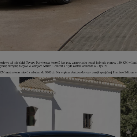
ażeniowe tej miejskiej Toyoty. Największa korzyść jest przy zamówieniu nowej hybrydy o mocy 130 KM w lim
czną skrzynią biegów w wersjach Active, Comfort i Style została obniżona o 5 tys. zł.
0 KM można teraz nabyć z rabatem do 9300 zł. Największa obniżka dotyczy wersji specjalnej Premiere Edition 