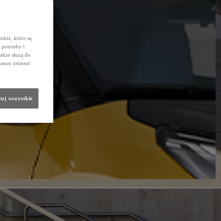
okie, które są
potrzeby i
także służą do
łatwo zmienić
uj wszystkie