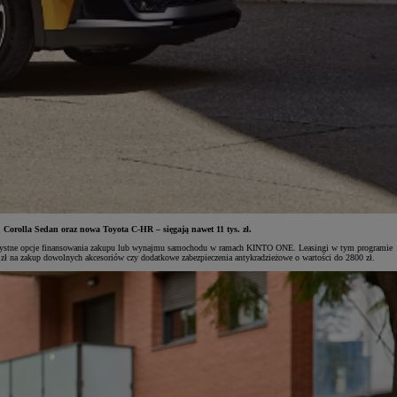
 Corolla Sedan oraz nowa Toyota C-HR – sięgają nawet 11 tys. zł.
 korzystne opcje finansowania zakupu lub wynajmu samochodu w ramach KINTO ONE. Leasingi w tym programie
0 zł na zakup dowolnych akcesoriów czy dodatkowe zabezpieczenia antykradzieżowe o wartości do 2800 zł.