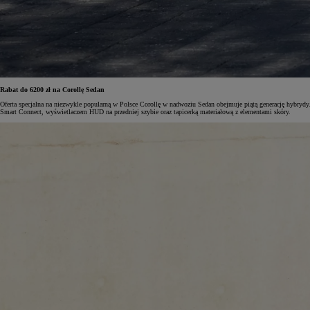
Od
105 300 zł
Corolla Hatchback
HYBRID
Rabat do 6200 zł na Corollę Sedan
Oferta specjalna na niezwykle popularną w Polsce Corollę w nadwoziu Sedan obejmuje piątą generację hybry
Smart Connect, wyświetlaczem HUD na przedniej szybie oraz tapicerką materiałową z elementami skóry.