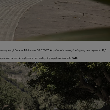
itowanej wersji Premiere Edition oraz GR SPORT. W porównaniu do ceny katalogowej rabat wynosi tu 10,9
wyposażonej w mocniejszą hybrydę oraz inteligentny napęd na cztery koła AWD-i.