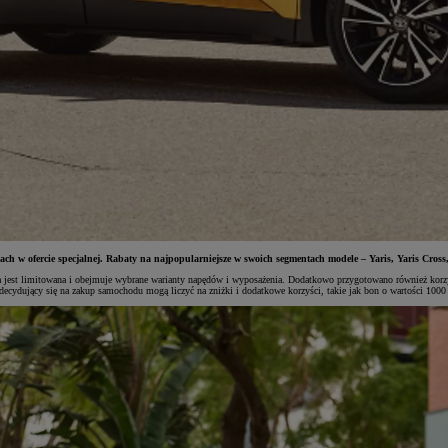
h w ofercie specjalnej. Rabaty na najpopularniejsze w swoich segmentach modele – Yaris, Yaris Cross,
jalna jest limitowana i obejmuje wybrane warianty napędów i wyposażenia. Dodatkowo przygotowano również
i decydujący się na zakup samochodu mogą liczyć na zniżki i dodatkowe korzyści, takie jak bon o wartości 100