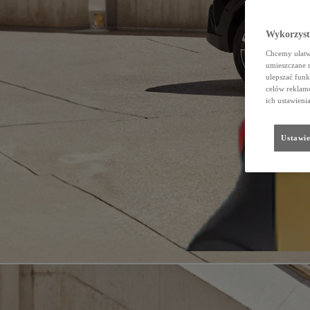
Wykorzystu
Chcemy ułatwi
umieszczane 
ulepszać funk
celów reklamo
ich ustawieni
Ustawie