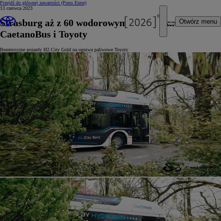
Przejdź do głównej zawartości
(Press Enter)
13 czerwca 2023
Strasburg aż z 60 wodorowymi autobusami
Otwórz menu
CaetanoBus i Toyoty
Bezemisyjne pojazdy H2.City Gold na ogniwa paliwowe Toyoty