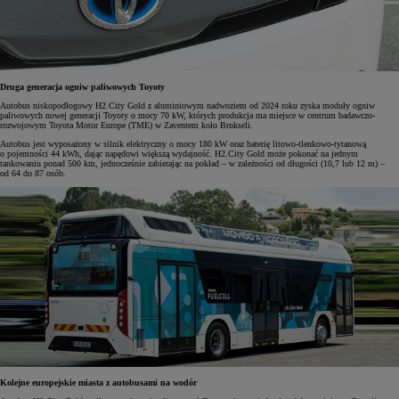
Druga generacja ogniw paliwowych Toyoty
Autobus niskopodłogowy H2.City Gold z aluminiowym nadwoziem od 2024 roku zyska moduły ogniw
paliwowych nowej generacji Toyoty o mocy 70 kW, których produkcja ma miejsce w centrum badawczo-
rozwojowym Toyota Motor Europe (TME) w Zaventem koło Brukseli.
Autobus jest wyposażony w silnik elektryczny o mocy 180 kW oraz baterię litowo-tlenkowo-tytanową
o pojemności 44 kWh, dając napędowi większą wydajność. H2.City Gold może pokonać na jednym
tankowaniu ponad 500 km, jednocześnie zabierając na pokład – w zależności od długości (10,7 lub 12 m) –
od 64 do 87 osób.
Kolejne europejskie miasta z autobusami na wodór