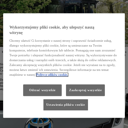
Wykorzystujemy pliki cookie, aby ulepszyć naszą
witrynę
Chcemy ułatwić Ci korzystanie z naszej strony i usprawnić świadczenie usług,
dlatego wykorzystujemy pliki cookie, które są umieszczane na Twoim
komputerze, telefonie komórkowym lub tablecie. Pomagają one nam zrozumieć
Coraz większą popularność w miastach Europy zyskuje całkowicie bezemisyjny autobus CaetanoBus
H2.City Gold na ogniwa paliwowe Toyoty. Strasburg, który jest siedzibą najważniejszych instytucji
Twoje potrzeby i ulepszać funkcjonalność naszej witryny. Są wykorzystywane do
europejskich, zamówił aż 60 tych pojazdów.
dostarczania usług i narzędzi osób trzecich, a także służą do celów reklamowych.
Strasburg jest miastem planującym w najbliższym czasie dokonać gruntownej transformacji transportu
Zalecamy akceptację wszystkich plików cookie. Jeżeli nie wyrażasz na to zgody,
publicznego, a jedną z kluczowych technologii mają być pojazdy na wodór. Firma produkująca autobusy
możesz łatwo zmienić ich ustawienia. Szczegółowe informacje na ten temat
CaetanoBus jako pierwsza podpisała z miastem umowę ramową na dostawę aż 60 bezemisyjnych pojazdów
w ciągu najbliższych pięciu lat. Jest to jak dotąd największa tego typu umowa we Francji.
znajdziesz w naszej
Polityce plików cookie.
Dyrektor handlowy CaetanoBus Nuno Lago de Carvalho z entuzjazmem wypowiada się na temat
przedsięwzięcia: „Cieszymy się, że dzięki nam zwiększa się flota wodorowych autobusów w Europie.
Mobilność oparta na wodorze ma kluczowe znaczenie dla dekarbonizacji transportu publicznego, dlatego
angażujemy się w dostarczanie tej technologii do Strasburga, a w przyszłości do kolejnych francuskich miast.”
Odrzuć wszystkie
Zaakceptuj wszystkie
Ustawienia plików cookie