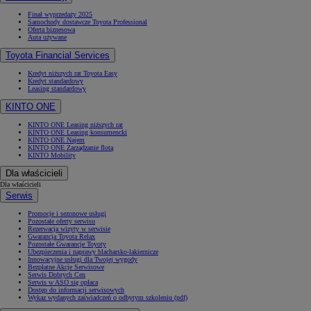
Finał wyprzedaży 2025
Samochody dostawcze Toyota Professional
Oferta biznesowa
Auta używane
Toyota Financial Services
Kredyt niższych rat Toyota Easy
Kredyt standardowy
Leasing standardowy
KINTO ONE
KINTO ONE Leasing niższych rat
KINTO ONE Leasing konsumencki
KINTO ONE Najem
KINTO ONE Zarządzanie flotą
KINTO Mobility
Dla właścicieli
Dla właścicieli
Serwis
Promocje i sezonowe usługi
Pozostałe oferty serwisu
Rezerwacja wizyty w serwisie
Gwarancja Toyota Relax
Pozostałe Gwarancje Toyoty
Ubezpieczenia i naprawy blacharsko-lakiernicze
Innowacyjne usługi dla Twojej wygody
Bezpłatne Akcje Serwisowe
Serwis Dobrych Cen
Serwis w ASO się opłaca
Dostęp do informacji serwisowych
Wykaz wydanych zaświadczeń o odbytym szkoleniu (pdf)