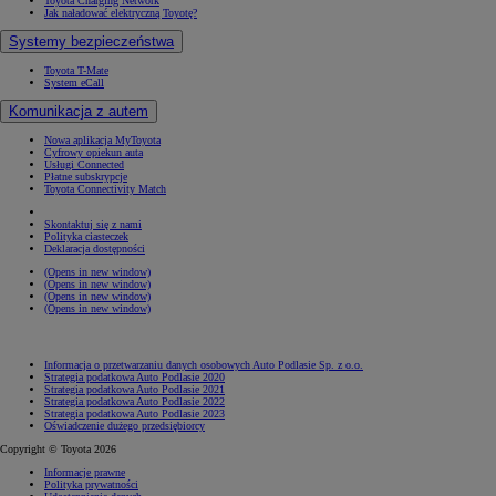
Toyota Charging Network
Jak naładować elektryczną Toyotę?
Systemy bezpieczeństwa
Toyota T-Mate
System eCall
Komunikacja z autem
Nowa aplikacja MyToyota
Cyfrowy opiekun auta
Usługi Connected
Płatne subskrypcje
Toyota Connectivity Match
Skontaktuj się z nami
Polityka ciasteczek
Deklaracja dostępności
(Opens in new window)
(Opens in new window)
(Opens in new window)
(Opens in new window)
Informacja o przetwarzaniu danych osobowych Auto Podlasie Sp. z o.o.
Strategia podatkowa Auto Podlasie 2020
Strategia podatkowa Auto Podlasie 2021
Strategia podatkowa Auto Podlasie 2022
Strategia podatkowa Auto Podlasie 2023
Oświadczenie dużego przedsiębiorcy
Copyright © Toyota 2026
Informacje prawne
Polityka prywatności