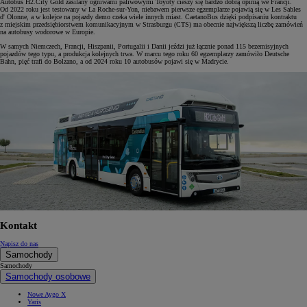
Autobus H2.City Gold zasilany ogniwami paliwowymi Toyoty cieszy się bardzo dobrą opinią we Francji.
Od 2022 roku jest testowany w La Roche-sur-Yon, niebawem pierwsze egzemplarze pojawią się w Les Sables
d' Olonne, a w kolejce na pojazdy demo czeka wiele innych miast. CaetanoBus dzięki podpisaniu kontraktu
z miejskim przedsiębiorstwem komunikacyjnym w Strasburgu (CTS) ma obecnie największą liczbę zamówień
na autobusy wodorowe w Europie.
W samych Niemczech, Francji, Hiszpanii, Portugalii i Danii jeździ już łącznie ponad 115 bezemisyjnych
pojazdów tego typu, a produkcja kolejnych trwa. W marcu tego roku 60 egzemplarzy zamówiło Deutsche
Bahn, pięć trafi do Bolzano, a od 2024 roku 10 autobusów pojawi się w Madrycie.
Kontakt
Napisz do nas
Samochody
Samochody
Samochody osobowe
Nowe Aygo X
Yaris