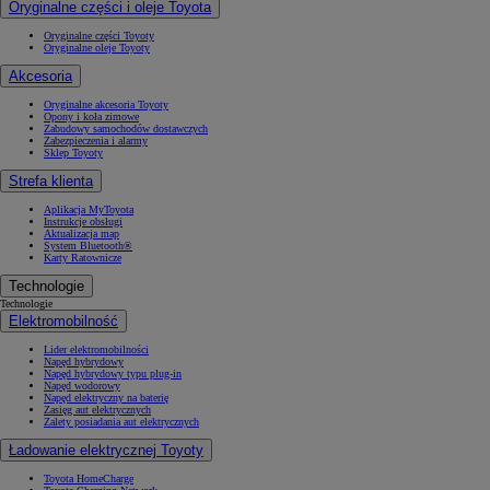
Oryginalne części i oleje Toyota
Oryginalne części Toyoty
Oryginalne oleje Toyoty
Akcesoria
Oryginalne akcesoria Toyoty
Opony i koła zimowe
Zabudowy samochodów dostawczych
Zabezpieczenia i alarmy
Sklep Toyoty
Strefa klienta
Aplikacja MyToyota
Instrukcje obsługi
Aktualizacja map
System Bluetooth®
Karty Ratownicze
Technologie
Technologie
Elektromobilność
Lider elektromobilności
Napęd hybrydowy
Napęd hybrydowy typu plug-in
Napęd wodorowy
Napęd elektryczny na baterię
Zasięg aut elektrycznych
Zalety posiadania aut elektrycznych
Ładowanie elektrycznej Toyoty
Toyota HomeCharge