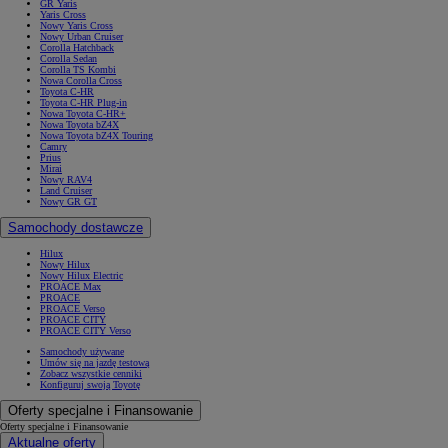
GR Yaris
Yaris Cross
Nowy Yaris Cross
Nowy Urban Cruiser
Corolla Hatchback
Corolla Sedan
Corolla TS Kombi
Nowa Corolla Cross
Toyota C-HR
Toyota C-HR Plug-in
Nowa Toyota C-HR+
Nowa Toyota bZ4X
Nowa Toyota bZ4X Touring
Camry
Prius
Mirai
Nowy RAV4
Land Cruiser
Nowy GR GT
Samochody dostawcze
Hilux
Nowy Hilux
Nowy Hilux Electric
PROACE Max
PROACE
PROACE Verso
PROACE CITY
PROACE CITY Verso
Samochody używane
Umów się na jazdę testową
Zobacz wszystkie cenniki
Konfiguruj swoją Toyotę
Oferty specjalne i Finansowanie
Oferty specjalne i Finansowanie
Aktualne oferty