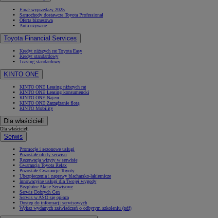
Finał wyprzedaży 2025
Samochody dostawcze Toyota Professional
Oferta biznesowa
Auta używane
Toyota Financial Services
Kredyt niższych rat Toyota Easy
Kredyt standardowy
Leasing standardowy
KINTO ONE
KINTO ONE Leasing niższych rat
KINTO ONE Leasing konsumencki
KINTO ONE Najem
KINTO ONE Zarządzanie flotą
KINTO Mobility
Dla właścicieli
Dla właścicieli
Serwis
Promocje i sezonowe usługi
Pozostałe oferty serwisu
Rezerwacja wizyty w serwisie
Gwarancja Toyota Relax
Pozostałe Gwarancje Toyoty
Ubezpieczenia i naprawy blacharsko-lakiernicze
Innowacyjne usługi dla Twojej wygody
Bezpłatne Akcje Serwisowe
Serwis Dobrych Cen
Serwis w ASO się opłaca
Dostęp do informacji serwisowych
Wykaz wydanych zaświadczeń o odbytym szkoleniu (pdf)