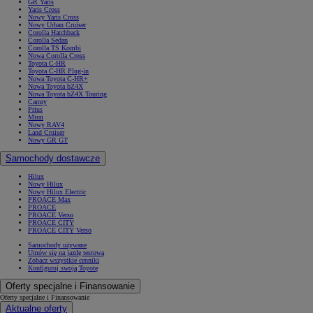
GR Yaris
Yaris Cross
Nowy Yaris Cross
Nowy Urban Cruiser
Corolla Hatchback
Corolla Sedan
Corolla TS Kombi
Nowa Corolla Cross
Toyota C-HR
Toyota C-HR Plug-in
Nowa Toyota C-HR+
Nowa Toyota bZ4X
Nowa Toyota bZ4X Touring
Camry
Prius
Mirai
Nowy RAV4
Land Cruiser
Nowy GR GT
Samochody dostawcze
Hilux
Nowy Hilux
Nowy Hilux Electric
PROACE Max
PROACE
PROACE Verso
PROACE CITY
PROACE CITY Verso
Samochody używane
Umów się na jazdę testową
Zobacz wszystkie cenniki
Konfiguruj swoją Toyotę
Oferty specjalne i Finansowanie
Oferty specjalne i Finansowanie
Aktualne oferty