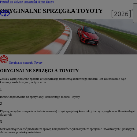
Przejdź do głównej zawartości
(Press Enter)
ORYGINALNE SPRZĘGŁA TOYOTY
Oryginalne sprzęgła Toyoty
ORYGINALNE SPRZĘGŁA TOYOTY
Zostały zaprojektowane zgodnie ze specyfikacją techniczną konkretnego modelu. Ich zastosowanie daje
kierowcy wiele korzyści, w tym m.in.:
1
Idealne dopasowanie do specyfikacji konkretnego modelu Toyoty
2
Płynną jazdę (bez szarpania w trakcie ruszania) dzięki specjalnej konstrukcji tarczy sprzęgła oraz tłumika drgań
skrętnych.
3
Maksymalną trwałość produktu za sprawą komponentów wykonanych ze specjalnie utwardzonych i pokrytych
chromowaną powłoką materiałów.