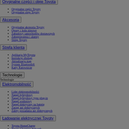
Oryginalne części i oleje Toyota
Oryginalne części Toyoty
Oryginalne oleje Toyoty
Akcesoria
Oryginalne akcesoria Toyoty
Opony i koła zimowe
Zabudowy samochodów dostawczych
Zabezpieczenia i alarmy
Sklep Toyoty
Strefa klienta
Aplikacja MyToyota
Instrukcje obsługi
Aktualizacja map
System Bluetooth®
Karty Ratownicze
Technologie
Technologie
Elektromobilność
Lider elektromobilności
Napęd hybrydowy
Napęd hybrydowy typu plug-in
Napęd wodorowy
Napęd elektryczny na baterię
Zasięg aut elektrycznych
Zalety posiadania aut elektrycznych
Ładowanie elektrycznej Toyoty
Toyota HomeCharge
Toyota Charging Network