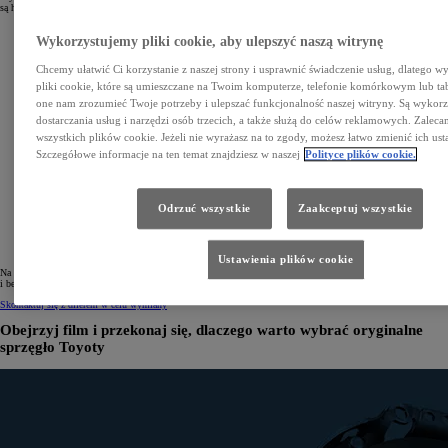
są hałasy
Wykorzystujemy pliki cookie, aby ulepszyć naszą witrynę
Chcemy ułatwić Ci korzystanie z naszej strony i usprawnić świadczenie usług, dlatego 
pliki cookie, które są umieszczane na Twoim komputerze, telefonie komórkowym lub ta
one nam zrozumieć Twoje potrzeby i ulepszać funkcjonalność naszej witryny. Są wykor
dostarczania usług i narzędzi osób trzecich, a także służą do celów reklamowych. Zalec
wszystkich plików cookie. Jeżeli nie wyrażasz na to zgody, możesz łatwo zmienić ich ust
Szczegółowe informacje na ten temat znajdziesz w naszej
Polityce plików cookie.
Odrzuć wszystkie
Zaakceptuj wszystkie
Ustawienia plików cookie
Na autostradzie, w miejskich korkach czy podczas wyprzedzania sprawnie działające sprzęgło zapewnia łatwą
i bezpieczną zmianę̨ biegów, dzięki czemu zachowujesz pełną kontrolę nad autem.
Skontaktuj się z dilerem w celu wymiany
Obejrzyj film i przekonaj się, dlaczego warto wybrać oryginalne
sprzęgło Toyoty