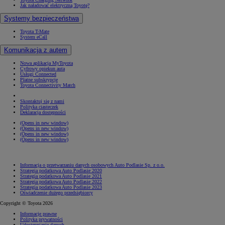
Jak naładować elektryczną Toyotę?
Systemy bezpieczeństwa
Toyota T-Mate
System eCall
Komunikacja z autem
Nowa aplikacja MyToyota
Cyfrowy opiekun auta
Usługi Connected
Płatne subskrypcje
Toyota Connectivity Match
Skontaktuj się z nami
Polityka ciasteczek
Deklaracja dostępności
(Opens in new window)
(Opens in new window)
(Opens in new window)
(Opens in new window)
Informacja o przetwarzaniu danych osobowych Auto Podlasie Sp. z o.o.
Strategia podatkowa Auto Podlasie 2020
Strategia podatkowa Auto Podlasie 2021
Strategia podatkowa Auto Podlasie 2022
Strategia podatkowa Auto Podlasie 2023
Oświadczenie dużego przedsiębiorcy
Copyright © Toyota 2026
Informacje prawne
Polityka prywatności
Udostępnianie danych