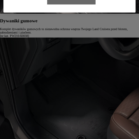
Dywaniki gumowe
Komplet dywaników gumowych to niezawodna ochrona wnętrza Twojego Land Cruisera przed błotem,
zabrudzeniami i piachem.
[nr kat. PW210-60038]