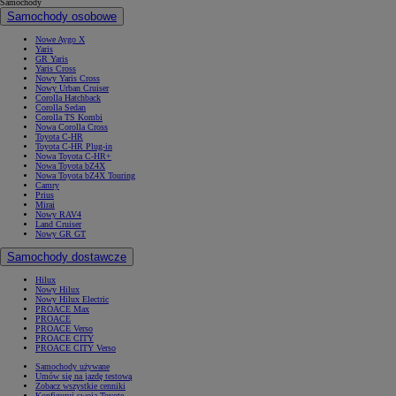
Samochody
Samochody osobowe
Nowe Aygo X
Yaris
GR Yaris
Yaris Cross
Nowy Yaris Cross
Nowy Urban Cruiser
Corolla Hatchback
Corolla Sedan
Corolla TS Kombi
Nowa Corolla Cross
Toyota C-HR
Toyota C-HR Plug-in
Nowa Toyota C-HR+
Nowa Toyota bZ4X
Nowa Toyota bZ4X Touring
Camry
Prius
Mirai
Nowy RAV4
Land Cruiser
Nowy GR GT
Samochody dostawcze
Hilux
Nowy Hilux
Nowy Hilux Electric
PROACE Max
PROACE
PROACE Verso
PROACE CITY
PROACE CITY Verso
Samochody używane
Umów się na jazdę testową
Zobacz wszystkie cenniki
Konfiguruj swoją Toyotę