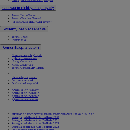
Zalety posiadania aut elektrycznych
Ładowanie elektrycznej Toyoty
Toyota HomeCharge
Toyota Charging Network
Jak naładować elektryczną Toyotę?
Systemy bezpieczeństwa
Toyota T-Mate
System eCall
Komunikacja z autem
Nowa aplikacja MyToyota
Cyfrowy opiekun auta
Usługi Connected
Płatne subskrypcje
Toyota Connectivity Match
Skontaktuj się z nami
Polityka ciasteczek
Deklaracja dostępności
(Opens in new window)
(Opens in new window)
(Opens in new window)
(Opens in new window)
Informacja o przetwarzaniu danych osobowych Auto Podlasie Sp. z o.o.
Strategia podatkowa Auto Podlasie 2020
Strategia podatkowa Auto Podlasie 2021
Strategia podatkowa Auto Podlasie 2022
Strategia podatkowa Auto Podlasie 2023
Oświadczenie dużego przedsiębiorcy