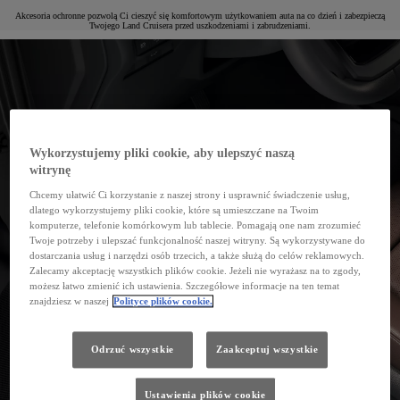
Akcesoria ochronne pozwolą Ci cieszyć się komfortowym użytkowaniem auta na co dzień i zabezpieczą
Twojego Land Cruisera przed uszkodzeniami i zabrudzeniami.
Wykorzystujemy pliki cookie, aby ulepszyć naszą
witrynę
Chcemy ułatwić Ci korzystanie z naszej strony i usprawnić świadczenie usług,
dlatego wykorzystujemy pliki cookie, które są umieszczane na Twoim
komputerze, telefonie komórkowym lub tablecie. Pomagają one nam zrozumieć
Twoje potrzeby i ulepszać funkcjonalność naszej witryny. Są wykorzystywane do
dostarczania usług i narzędzi osób trzecich, a także służą do celów reklamowych.
Zalecamy akceptację wszystkich plików cookie. Jeżeli nie wyrażasz na to zgody,
możesz łatwo zmienić ich ustawienia. Szczegółowe informacje na ten temat
znajdziesz w naszej
Polityce plików cookie.
Odrzuć wszystkie
Zaakceptuj wszystkie
Ustawienia plików cookie