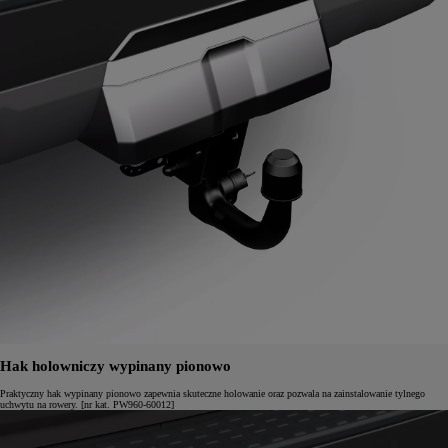
Hak holowniczy wypinany pionowo
Praktyczny hak wypinany pionowo zapewnia skuteczne holowanie oraz pozwala na zainstalowanie tylnego
uchwytu na rowery. [nr kat. PW960-60012]