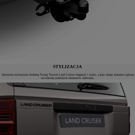
STYLIZACJA
Akcesoria stylizacyjne dodadzą Twojej Toyocie Land Cruiser elegancji i szyku, a przy okazji znacznie wpłyną
na ochronę niektórych elementów nadwozia.