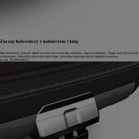
Zaczep holowniczy z kołnierzem i kulą
Hak holowniczy pozwoli zabrać na urlop lub wycieczkę wszystko, czego potrzebujesz. Dzięki kuli holowniczej
z kołnierzem z łatwością zamocujesz przyczepę, przyczepę kempingową lub bagażnik rowerowy.
[nr kat. PW960-60011]