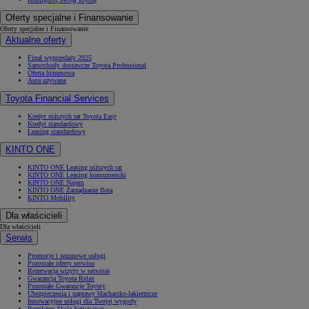
Oferty specjalne i Finansowanie
Oferty specjalne i Finansowanie
Aktualne oferty
Finał wyprzedaży 2025
Samochody dostawcze Toyota Professional
Oferta biznesowa
Auta używane
Toyota Financial Services
Kredyt niższych rat Toyota Easy
Kredyt standardowy
Leasing standardowy
KINTO ONE
KINTO ONE Leasing niższych rat
KINTO ONE Leasing konsumencki
KINTO ONE Najem
KINTO ONE Zarządzanie flotą
KINTO Mobility
Dla właścicieli
Dla właścicieli
Serwis
Promocje i sezonowe usługi
Pozostałe oferty serwisu
Rezerwacja wizyty w serwisie
Gwarancja Toyota Relax
Pozostałe Gwarancje Toyoty
Ubezpieczenia i naprawy blacharsko-lakiernicze
Innowacyjne usługi dla Twojej wygody
Bezpłatne Akcje Serwisowe