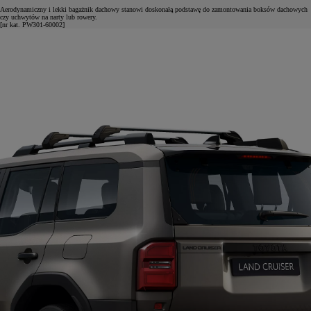
Aerodynamiczny i lekki bagażnik dachowy stanowi doskonałą podstawę do zamontowania boksów dachowych
czy uchwytów na narty lub rowery.
[nr kat. PW301-60002]