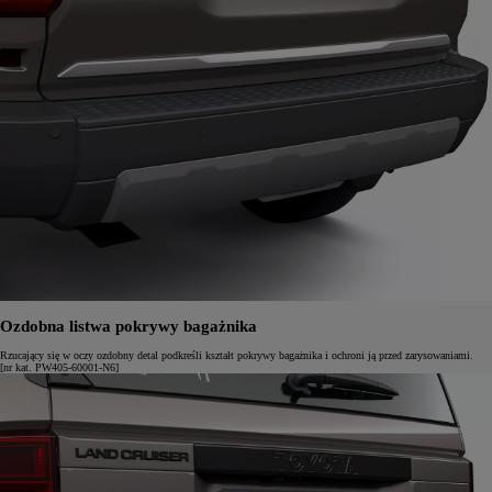
Ozdobna listwa pokrywy bagażnika
Rzucający się w oczy ozdobny detal podkreśli kształt pokrywy bagażnika i ochroni ją przed zarysowaniami.
[nr kat. PW405-60001-N6]