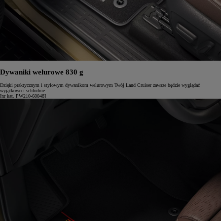
Dywaniki welurowe 830 g
Dzięki praktycznym i stylowym dywanikom welurowym Twój Land Cruiser zawsze będzie wyglądać
wyjątkowo i schludnie.
[nr kat. PW210-60048]