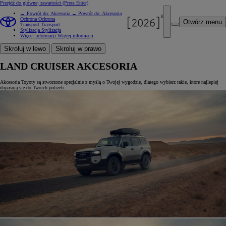
Przejdź do głównej zawartości
(Press Enter)
← Powrót do: Akcesoria
← Powrót do: Akcesoria
Ochrona
Ochrona
Otwórz menu
Transport
Transport
Stylizacja
Stylizacja
Więcej informacji
Więcej informacji
Skroluj w lewo
Skroluj w prawo
LAND CRUISER AKCESORIA
Akcesoria Toyoty są stworzone specjalnie z myślą o Twojej wygodzie, dlatego wybierz takie, które najlepiej
dopasują się do Twoich potrzeb.