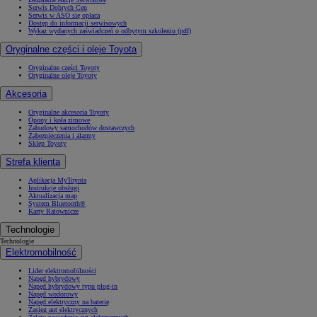
Serwis Dobrych Cen
Serwis w ASO się opłaca
Dostęp do informacji serwisowych
Wykaz wydanych zaświadczeń o odbytym szkoleniu (pdf)
Oryginalne części i oleje Toyota
Oryginalne części Toyoty
Oryginalne oleje Toyoty
Akcesoria
Oryginalne akcesoria Toyoty
Opony i koła zimowe
Zabudowy samochodów dostawczych
Zabezpieczenia i alarmy
Sklep Toyoty
Strefa klienta
Aplikacja MyToyota
Instrukcje obsługi
Aktualizacja map
System Bluetooth®
Karty Ratownicze
Technologie
Technologie
Elektromobilność
Lider elektromobilności
Napęd hybrydowy
Napęd hybrydowy typu plug-in
Napęd wodorowy
Napęd elektryczny na baterię
Zasięg aut elektrycznych