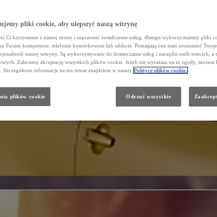
jemy pliki cookie, aby ulepszyć naszą witrynę
ć Ci korzystanie z naszej strony i usprawnić świadczenie usług, dlatego wykorzystujemy pliki co
na Twoim komputerze, telefonie komórkowym lub tablecie. Pomagają one nam zrozumieć Twoje 
cjonalność naszej witryny. Są wykorzystywane do dostarczania usług i narzędzi osób trzecich, a 
wych. Zalecamy akceptację wszystkich plików cookie. Jeżeli nie wyrażasz na to zgody, możesz 
a. Szczegółowe informacje na ten temat znajdziesz w naszej
Polityce plików cookie.
nia plików cookie
Odrzuć wszystkie
Zaakcept