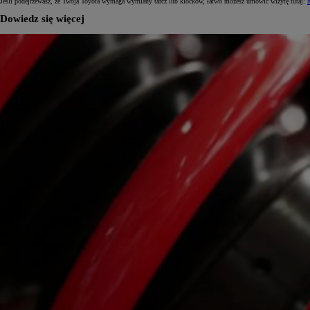
Jeśli podejrzewasz, że Twoja Toyota wymaga wymiany tarcz lub klocków, łatwo możesz umówić wizytę tutaj:
Dowiedz się więcej