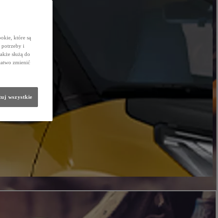
okie, które są
potrzeby i
także służą do
łatwo zmienić
uj wszystkie