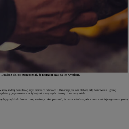
 Dowiedz się, po czym poznać, że nadszedł czas na ich wymianę.
w inny rodzaj hamulców, czyli hamulce bębnowe. Odznaczają się one słabszą siłą hamowania i gorzej
jdziemy je przeważnie na tylnej osi mniejszych i tańszych aut miejskich.
 znajdują się klocki hamulcowe, możemy mieć pewność, że nasze auto korzysta z nowocześniejszego rozwiązania,