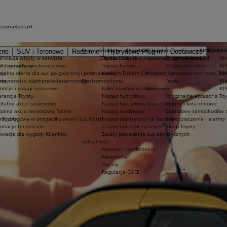
esoria
Kontakt
Kluby dla dzieci i młodzieży
Ekobonus dla hybryd Toyoty
Oryginalne części i oleje Toyoty
KINTO ON
zne
SUV i Terenowe
Rodzinne
Hybrydowe Plug-in
Dostawcze
erwacja wizyty w serwisie
Oferta dla osób z niepełnosprawnościami
Toyota Kids
Oryginalne części
KI
at Toyota Easy
rta serwisu mechanicznego
Toyota Juniors
Oryginalne oleje
KI
owy
cjalna oferta dla aut po gwarancji podstawowej
Konkurs Dream Car
Program Sprzedaży Hurtowej Tra
KI
dowy
rta serwisu blacharsko-lakierniczego
Elektromobilność
Trade
KI
mocje i usługi sezonowe
Lider elektromobilności
Akcesoria
KI
rancje Toyoty
Napęd hybrydowy
Oryginalne akcesoria Toy
płatne akcje serwisowe
Napęd hybrydowy typu plug-in
Opony i koła zimowe
balna akcja serwisowa Takata
Napęd wodorowy
Zabudowy samochodów 
 Toyoty
oc drogowa w przypadku awarii lub kolizji
Napęd elektryczny na baterię
Zabezpieczenia i alarmy
ormacje techniczne
Zasięg aut elektrycznych
Sklep Toyoty
owacje dla wygody Klientów
Zalety posiadania aut elektrycznych
Aktualności
Nowości i wydarzenia
Newsletter
Porady
Regulacje CAFE