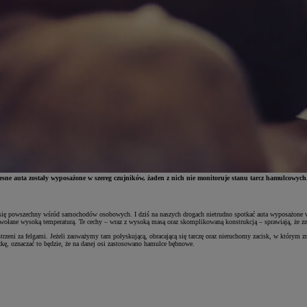
ne auta zostały wyposażone w szereg czujników, żaden z nich nie monitoruje stanu tarcz hamulcowych.
tał się powszechny wśród samochodów osobowych. I dziś na naszych drogach nietrudno spotkać auta wyposażone 
ywołane wysoką temperaturą. Te cechy – wraz z wysoką masą oraz skomplikowaną konstrukcją – sprawiają, że zna
strzeni za felgami. Jeżeli zauważymy tam połyskującą, obracającą się tarczę oraz nieruchomy zacisk, w którym
ę, oznaczać to będzie, że na danej osi zastosowano hamulce bębnowe.