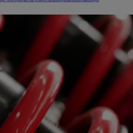
https://www.toyota-jaslo.com.pl/serwis-i-akcesoria/wymiana-klockow-hamulcowych
.