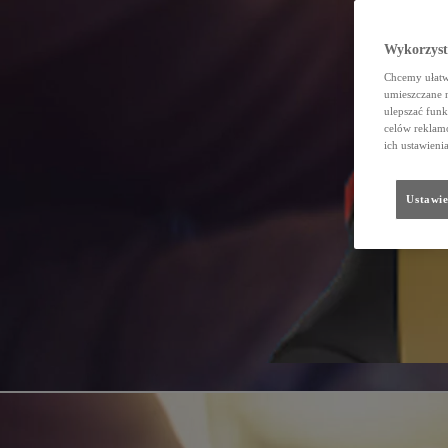
Wykorzystu
Chcemy ułatwi
umieszczane 
ulepszać funk
celów reklamo
ich ustawieni
Ustawie