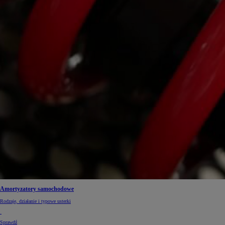
Amortyzatory samochodowe
Rodzaje, działanie i typowe usterki
Sprawdź