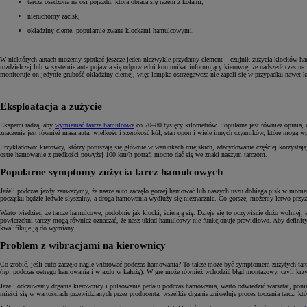
tarcza osadzona na osi pojazdu, która obraca się razem z kołami,
nieruchomy zacisk,
okładziny cierne, popularnie zwane klockami hamulcowymi.
W niektórych autach możemy spotkać jeszcze jeden niezwykle przydatny element – czujnik zużycia klocków hamu
rozdzielczej lub w systemie auta pojawia się odpowiedni komunikat informujący kierowcę, że nadszedł czas n
monitoruje on jedynie grubość okładziny ciernej, więc lampka ostrzegawcza nie zapali się w przypadku nawet k
Eksploatacja a zużycie
Eksperci radzą, aby
wymieniać tarcze hamulcowe
co 70–80 tysięcy kilometrów. Popularna jest również opinia,
znaczenia jest również masa auta, wielkość i szerokość kół, stan opon i wiele innych czynników, które mogą wp
Przykładowo: kierowcy, którzy poruszają się głównie w warunkach miejskich, zdecydowanie częściej korzystają 
ostre hamowanie z prędkości powyżej 100 km/h potrafi mocno dać się we znaki naszym tarczom.
Popularne symptomy zużycia tarcz hamulcowych
Jeżeli podczas jazdy zauważymy, że nasze auto zaczęło gorzej hamować lub naszych uszu dobiega pisk w momen
początku będzie ledwie słyszalny, a droga hamowania wydłuży się nieznacznie. Co gorsze, możemy łatwo przyzw
Warto wiedzieć, że tarcze hamulcowe, podobnie jak klocki, ścierają się. Dzieje się to oczywiście dużo wolniej,
powierzchni tarczy mogą również oznaczać, że nasz układ hamulcowy nie funkcjonuje prawidłowo. Aby definitywn
kwalifikuje ją do wymiany.
Problem z wibracjami na kierownicy
Co zrobić, jeśli auto zaczęło nagle wibrować podczas hamowania? To także może być symptomem zużytych tarc
(np. podczas ostrego hamowania i wjazdu w kałużę). W grę może również wchodzić błąd montażowy, czyli krzyw
Jeżeli odczuwamy drgania kierownicy i pulsowanie pedału podczas hamowania, warto odwiedzić warsztat, ponie
mieści się w wartościach przewidzianych przez producenta, wszelkie drgania zniweluje proces toczenia tarcz, k