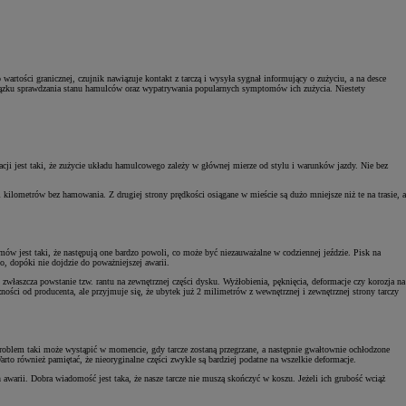
tości granicznej, czujnik nawiązuje kontakt z tarczą i wysyła sygnał informujący o zużyciu, a na desce
owiązku sprawdzania stanu hamulców oraz wypatrywania popularnych symptomów ich zużycia. Niestety
ji jest taki, że zużycie układu hamulcowego zależy w głównej mierze od stylu i warunków jazdy. Nie bez
 kilometrów bez hamowania. Z drugiej strony prędkości osiągane w mieście są dużo mniejsze niż te na trasie, a
w jest taki, że następują one bardzo powoli, co może być niezauważalne w codziennej jeździe. Pisk na
o, dopóki nie dojdzie do poważniejszej awarii.
 zwłaszcza powstanie tzw. rantu na zewnętrznej części dysku. Wyżłobienia, pęknięcia, deformacje czy korozja na
ości od producenta, ale przyjmuje się, że ubytek już 2 milimetrów z wewnętrznej i zewnętrznej strony tarczy
roblem taki może wystąpić w momencie, gdy tarcze zostaną przegrzane, a następnie gwałtownie ochłodzone
 również pamiętać, że nieoryginalne części zwykle są bardziej podatne na wszelkie deformacje.
warii. Dobra wiadomość jest taka, że nasze tarcze nie muszą skończyć w koszu. Jeżeli ich grubość wciąż