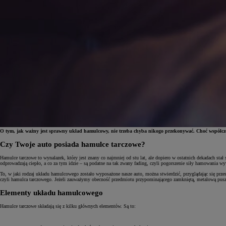
O tym, jak ważny jest sprawny układ hamulcowy, nie trzeba chyba nikogo przekonywać. Choć współczes
Czy Twoje auto posiada hamulce tarczowe?
Od
81 900 zł
Hamulce tarczowe to wynalazek, który jest znany co najmniej od stu lat, ale dopiero w ostatnich dekadach s
odprowadzają ciepło, a co za tym idzie – są podatne na tak zwany fading, czyli pogorszenie siły hamowania w
Yaris Cross
To, w jaki rodzaj układu hamulcowego zostało wyposażone nasze auto, można stwierdzić, przyglądając się prze
HYBRID
czyli hamulca tarczowego. Jeżeli zauważymy obecność przedmiotu przypominającego zamkniętą, metalową puszk
Elementy układu hamulcowego
Hamulce tarczowe składają się z kilku głównych elementów. Są to: