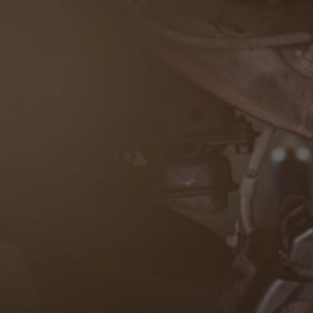
Od
105 300 zł
Corolla Hatchback
HYBRID