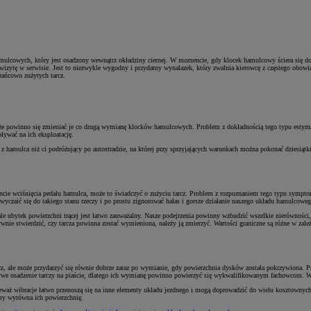
lcowych, który jest osadzony wewnątrz okładziny ciernej. W momencie, gdy klocek hamulcowy ściera się do war
a wizytę w serwisie. Jest to niezwykle wygodny i przydatny wynalazek, który zwalnia kierowcę z częstego ob
rańcowo zużytych tarcz.
 że powinno się zmieniać je co drugą wymianę klocków hamulcowych. Problem z dokładnością tego typu estymac
ływać na ich eksploatację.
z hamulca niż ci podróżujący po autostradzie, na której przy sprzyjających warunkach można pokonać dziesiątki
cie wciśnięcia pedału hamulca, może to świadczyć o zużyciu tarcz. Problem z rozpoznaniem tego typu symptomó
yczaić się do takiego stanu rzeczy i po prostu zignorować hałas i gorsze działanie naszego układu hamulcoweg
 ale ubytek powierzchni trącej jest łatwo zauważalny. Nasze podejrzenia powinny wzbudzić wszelkie nierówności,
ie stwierdzić, czy tarcza powinna zostać wymieniona, należy ją zmierzyć. Wartości graniczne są różne w zależn
z, ale może przydarzyć się równie dobrze zaraz po wymianie, gdy powierzchnia dysków została pokrzywiona. P
e osadzenie tarczy na piaście, dlatego ich wymianę powinno powierzyć się wykwalifikowanym fachowcom. Warto
waż wibracje łatwo przenoszą się na inne elementy układu jezdnego i mogą doprowadzić do wielu kosztownych a
tóry wyrówna ich powierzchnię.