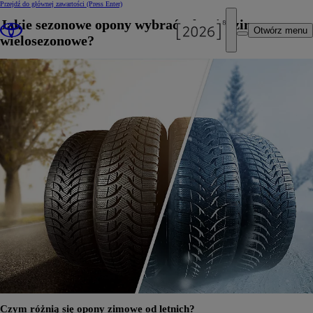
Przejdź do głównej zawartości
(Press Enter)
Jakie sezonowe opony wybrać – letnie, zimowe czy
Otwórz menu
wielosezonowe?
Czym różnią się opony zimowe od letnich?