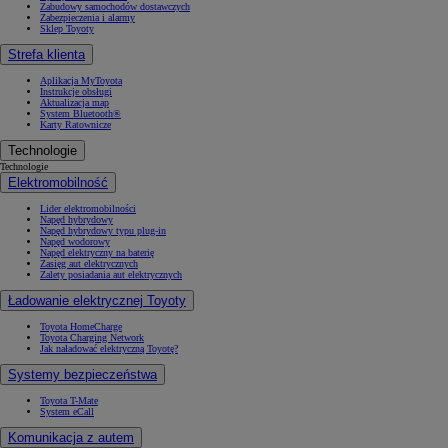
Zabudowy samochodów dostawczych
Zabezpieczenia i alarmy
Sklep Toyoty
Strefa klienta
Aplikacja MyToyota
Instrukcje obsługi
Aktualizacja map
System Bluetooth®
Karty Ratownicze
Technologie
Technologie
Elektromobilność
Lider elektromobilności
Napęd hybrydowy
Napęd hybrydowy typu plug-in
Napęd wodorowy
Napęd elektryczny na baterię
Zasięg aut elektrycznych
Zalety posiadania aut elektrycznych
Ładowanie elektrycznej Toyoty
Toyota HomeCharge
Toyota Charging Network
Jak naładować elektryczną Toyotę?
Systemy bezpieczeństwa
Toyota T-Mate
System eCall
Komunikacja z autem