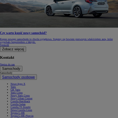
Czy warto kupić nowy samochód?
Kupno nowego samochodu to chwila wyjątkowa. Stajemy się bowiem pierwszym właścicielem auta, które
wyjechało bezpośrednio z fabryki.
Sprawdź
Zobacz więcej
Kontakt
Napisz do nas
Samochody
Samochody
Samochody osobowe
Nowe Aygo X
Yaris
GR Yaris
Yaris Cross
Nowy Yaris Cross
Nowy Urban Cruiser
Corolla Hatchback
Corolla Sedan
Corolla TS Kombi
Nowa Corolla Cross
Toyota C-HR
Toyota C-HR Plug-in