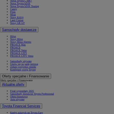
Nowa Toyota C-HR+
Nowa Toyota bZ4X
Nowa Toyota bZ4X Touring
Camry
Prius
Mirai
Nowy RAV4
Land Cruiser
Nowy GR GT
Samochody dostawcze
Hilux
Nowy Hilux
Nowy Hilux Electric
PROACE Max
PROACE
PROACE Verso
PROACE CITY
PROACE CITY Verso
Samochody używane
Umów się na jazdę testową
Zobacz wszystkie cenniki
Konfiguruj swoją Toyotę
Oferty specjalne i Finansowanie
Oferty specjalne i Finansowanie
Aktualne oferty
Finał wyprzedaży 2025
Samochody dostawcze Toyota Professional
Oferta biznesowa
Auta używane
Toyota Financial Services
Kredyt niższych rat Toyota Easy