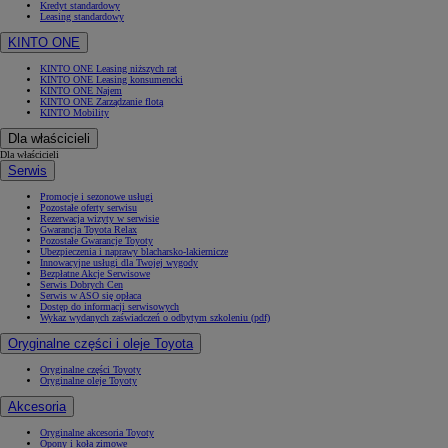
Kredyt standardowy
Leasing standardowy
KINTO ONE
KINTO ONE Leasing niższych rat
KINTO ONE Leasing konsumencki
KINTO ONE Najem
KINTO ONE Zarządzanie flotą
KINTO Mobility
Dla właścicieli
Dla właścicieli
Serwis
Promocje i sezonowe usługi
Pozostałe oferty serwisu
Rezerwacja wizyty w serwisie
Gwarancja Toyota Relax
Pozostałe Gwarancje Toyoty
Ubezpieczenia i naprawy blacharsko-lakiernicze
Innowacyjne usługi dla Twojej wygody
Bezpłatne Akcje Serwisowe
Serwis Dobrych Cen
Serwis w ASO się opłaca
Dostęp do informacji serwisowych
Wykaz wydanych zaświadczeń o odbytym szkoleniu (pdf)
Oryginalne części i oleje Toyota
Oryginalne części Toyoty
Oryginalne oleje Toyoty
Akcesoria
Oryginalne akcesoria Toyoty
Opony i koła zimowe