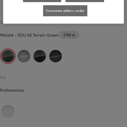
Ustawienia plików cookie
2700 zł
Metalik
-
EDU All Terrain Green
2700 zł
EDU All Terrain Green
KCA Silver Aluminium
KKJ Titanium Grey
KTV Deep Black
0 zł
Podstawowy
Poprzedni
Następny
EPR Solid White