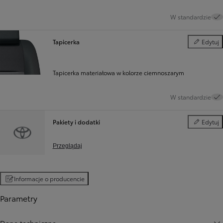
W standardzie
Tapicerka
Edytuj
Tapicerka
Tapicerka materiałowa w kolorze ciemnoszarym
W standardzie
Pakiety i dodatki
Edytuj
Pakiety i d
Przeglądaj
Informacje o producencie
Parametry
Dane techniczne