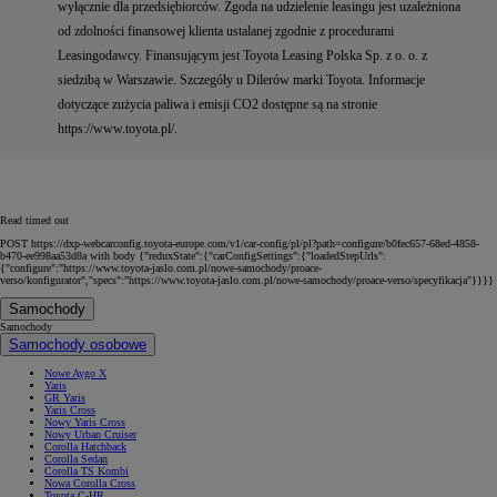
wyłącznie dla przedsiębiorców. Zgoda na udzielenie leasingu jest uzależniona
od zdolności finansowej klienta ustalanej zgodnie z procedurami
Leasingodawcy. Finansującym jest Toyota Leasing Polska Sp. z o. o. z
siedzibą w Warszawie. Szczegóły u Dilerów marki Toyota. Informacje
dotyczące zużycia paliwa i emisji CO2 dostępne są na stronie
https://www.toyota.pl/.
Read timed out
POST https://dxp-webcarconfig.toyota-europe.com/v1/car-config/pl/pl?path=configure/b0fec657-68ed-4858-
b470-ee998aa53d8a with body {"reduxState":{"carConfigSettings":{"loadedStepUrls":
{"configure":"https://www.toyota-jaslo.com.pl/nowe-samochody/proace-
verso/konfigurator","specs":"https://www.toyota-jaslo.com.pl/nowe-samochody/proace-verso/specyfikacja"}}}}
Samochody
Samochody
Samochody osobowe
Nowe Aygo X
Yaris
GR Yaris
Yaris Cross
Nowy Yaris Cross
Nowy Urban Cruiser
Corolla Hatchback
Corolla Sedan
Corolla TS Kombi
Nowa Corolla Cross
Toyota C-HR