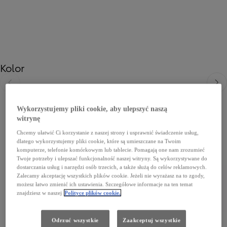
Kolor
Poprzedni
Nast
Wykorzystujemy pliki cookie, aby ulepszyć naszą
witrynę
Chcemy ułatwić Ci korzystanie z naszej strony i usprawnić świadczenie usług,
dlatego wykorzystujemy pliki cookie, które są umieszczane na Twoim
komputerze, telefonie komórkowym lub tablecie. Pomagają one nam zrozumieć
Twoje potrzeby i ulepszać funkcjonalność naszej witryny. Są wykorzystywane do
dostarczania usług i narzędzi osób trzecich, a także służą do celów reklamowych.
Zalecamy akceptację wszystkich plików cookie. Jeżeli nie wyrażasz na to zgody,
możesz łatwo zmienić ich ustawienia. Szczegółowe informacje na ten temat
znajdziesz w naszej
Polityce plików cookie.
Odrzuć wszystkie
Zaakceptuj wszystkie