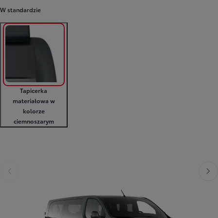
W standardzie
Tapicerka
materiałowa w
kolorze
ciemnoszarym
Poprzedni
Następny
Poprzedni
Nast