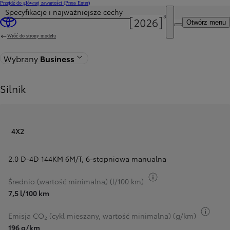
Przejdź do głównej zawartości
(Press Enter)
Specyfikacje i najważniejsze cechy
Cena została zaktualizowana Cena Twojej konfiguracji została zmieniona na 233 400 zł.
Otwórz menu
Wróć do strony modelu
Wybrany
Business
Silnik
4X2
2.0 D-4D 144KM 6M/T
,
6-stopniowa manualna
Przełącz informacje 
Średnio (wartość minimalna) (l/100 km)
7,5 l/100 km
Przeł
Emisja CO₂ (cykl mieszany, wartość minimalna) (g/km)
196 g/km