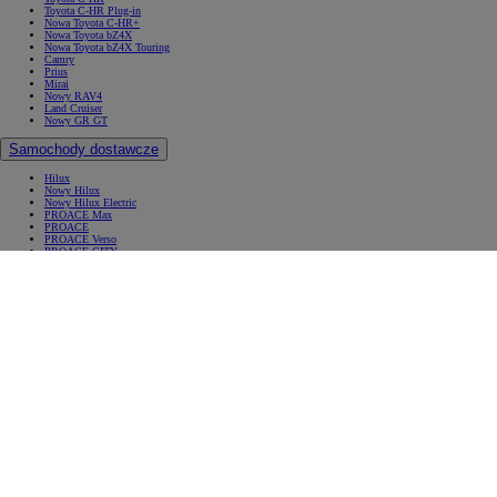
Toyota C-HR Plug-in
Nowa Toyota C-HR+
Nowa Toyota bZ4X
Nowa Toyota bZ4X Touring
Camry
Prius
Mirai
Nowy RAV4
Land Cruiser
Nowy GR GT
Samochody dostawcze
Hilux
Nowy Hilux
Nowy Hilux Electric
PROACE Max
PROACE
PROACE Verso
PROACE CITY
PROACE CITY Verso
Samochody używane
Umów się na jazdę testową
Zobacz wszystkie cenniki
Konfiguruj swoją Toyotę
Oferty specjalne i Finansowanie
Oferty specjalne i Finansowanie
Aktualne oferty
Finał wyprzedaży 2025
Samochody dostawcze Toyota Professional
Oferta biznesowa
Auta używane
Toyota Financial Services