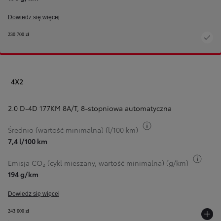
Dowiedz się więcej
230 700 zł
4X2
2.0 D-4D 177KM 8A/T
,
8-stopniowa automatyczna
Przełącz informacje 
Średnio (wartość minimalna) (l/100 km)
7,4 l/100 km
Przeł
Emisja CO₂ (cykl mieszany, wartość minimalna) (g/km)
194 g/km
Dowiedz się więcej
243 600 zł