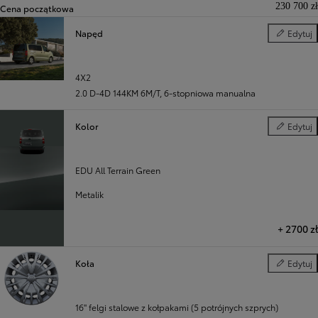
230 700 zł
Cena początkowa
Napęd
Edytuj
Napęd
Poprzedni
Następny
4X2
2.0 D-4D 144KM 6M/T
,
6-stopniowa manualna
Kolor
Edytuj
Kolor
EDU All Terrain Green
Metalik
+
2700 zł
Koła
Edytuj
Koła
16" felgi stalowe z kołpakami (5 potrójnych szprych)