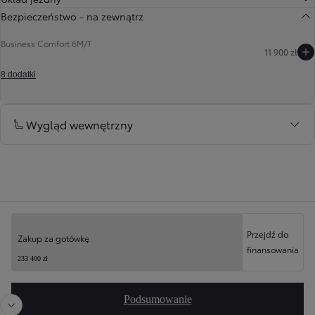
Bezpieczeństwo - na zewnątrz
Business Comfort 6M/T
11 900 zł
Poprzedni
Następny
8 dodatki
Wygląd wewnętrzny
Twoja konfiguracja
Przejdź do
Zakup za gotówkę
finansowania
Poprzedni
Nast
233 400 zł
Podsumowanie