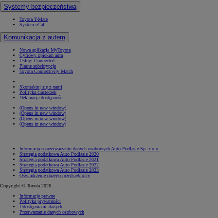
Systemy bezpieczeństwa
Toyota T-Mate
System eCall
Komunikacja z autem
Nowa aplikacja MyToyota
Cyfrowy opiekun auta
Usługi Connected
Płatne subskrypcje
Toyota Connectivity Match
Skontaktuj się z nami
Polityka ciasteczek
Deklaracja dostępności
(Opens in new window)
(Opens in new window)
(Opens in new window)
(Opens in new window)
Informacja o przetwarzaniu danych osobowych Auto Podlasie Sp. z o.o.
Strategia podatkowa Auto Podlasie 2020
Strategia podatkowa Auto Podlasie 2021
Strategia podatkowa Auto Podlasie 2022
Strategia podatkowa Auto Podlasie 2023
Oświadczenie dużego przedsiębiorcy
Copyright © Toyota 2026
Informacje prawne
Polityka prywatności
Udostępnianie danych
Przetwarzanie danych osobowych