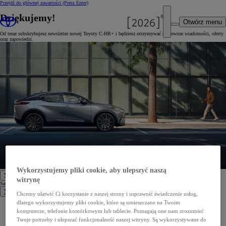
Przejdź do głównej zawartości
(Press Enter)
Dziękujemy!
Otwórz menu
Od teraz subskrybujesz newsletter nowej Toyoty C-HR+ i będziesz otrzymywać najnowsze wiadomości, oferty
oraz zapowiedzi.
Wykorzystujemy pliki cookie, aby ulepszyć naszą
Samochody
witrynę
Samochody
Samochody osobowe
Chcemy ułatwić Ci korzystanie z naszej strony i usprawnić świadczenie usług,
dlatego wykorzystujemy pliki cookie, które są umieszczane na Twoim
Nowe Aygo X
Yaris
komputerze, telefonie komórkowym lub tablecie. Pomagają one nam zrozumieć
GR Yaris
Twoje potrzeby i ulepszać funkcjonalność naszej witryny. Są wykorzystywane do
Yaris Cross