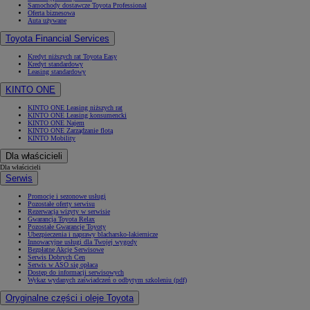
Samochody dostawcze Toyota Professional
Oferta biznesowa
Auta używane
Toyota Financial Services
Kredyt niższych rat Toyota Easy
Kredyt standardowy
Leasing standardowy
KINTO ONE
KINTO ONE Leasing niższych rat
KINTO ONE Leasing konsumencki
KINTO ONE Najem
KINTO ONE Zarządzanie flotą
KINTO Mobility
Dla właścicieli
Dla właścicieli
Serwis
Promocje i sezonowe usługi
Pozostałe oferty serwisu
Rezerwacja wizyty w serwisie
Gwarancja Toyota Relax
Pozostałe Gwarancje Toyoty
Ubezpieczenia i naprawy blacharsko-lakiernicze
Innowacyjne usługi dla Twojej wygody
Bezpłatne Akcje Serwisowe
Serwis Dobrych Cen
Serwis w ASO się opłaca
Dostęp do informacji serwisowych
Wykaz wydanych zaświadczeń o odbytym szkoleniu (pdf)
Oryginalne części i oleje Toyota