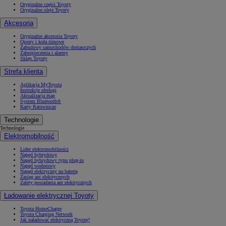
Oryginalne części Toyoty
Oryginalne oleje Toyoty
Akcesoria
Oryginalne akcesoria Toyoty
Opony i koła zimowe
Zabudowy samochodów dostawczych
Zabezpieczenia i alarmy
Sklep Toyoty
Strefa klienta
Aplikacja MyToyota
Instrukcje obsługi
Aktualizacja map
System Bluetooth®
Karty Ratownicze
Technologie
Technologie
Elektromobilność
Lider elektromobilności
Napęd hybrydowy
Napęd hybrydowy typu plug-in
Napęd wodorowy
Napęd elektryczny na baterię
Zasięg aut elektrycznych
Zalety posiadania aut elektrycznych
Ładowanie elektrycznej Toyoty
Toyota HomeCharge
Toyota Charging Network
Jak naładować elektryczną Toyotę?