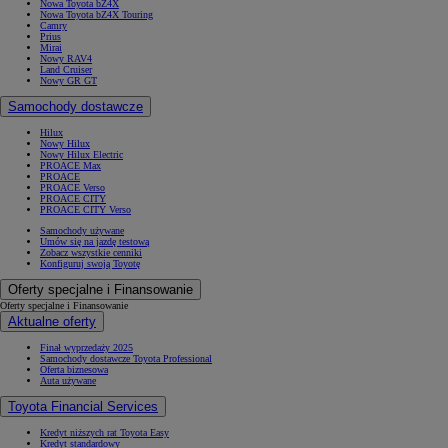
Nowa Toyota bZ4X
Nowa Toyota bZ4X Touring
Camry
Prius
Mirai
Nowy RAV4
Land Cruiser
Nowy GR GT
Samochody dostawcze
Hilux
Nowy Hilux
Nowy Hilux Electric
PROACE Max
PROACE
PROACE Verso
PROACE CITY
PROACE CITY Verso
Samochody używane
Umów się na jazdę testową
Zobacz wszystkie cenniki
Konfiguruj swoją Toyotę
Oferty specjalne i Finansowanie
Oferty specjalne i Finansowanie
Aktualne oferty
Finał wyprzedaży 2025
Samochody dostawcze Toyota Professional
Oferta biznesowa
Auta używane
Toyota Financial Services
Kredyt niższych rat Toyota Easy
Kredyt standardowy