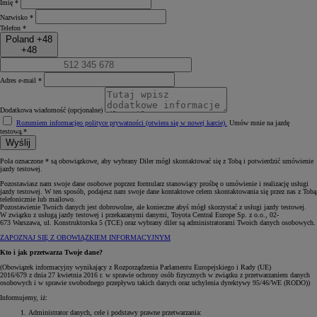
Imię *
Nazwisko *
Telefon *
Poland +48
+48
Adres e-mail *
Dodatkowa wiadomość (opcjonalne)
Rozumiem informację
o polityce prywatności (otwiera się w nowej karcie)
.
Umów mnie na jazdę
testową.*
Wyślij
Pola oznaczone * są obowiązkowe, aby wybrany Diler mógł skontaktować się z Tobą i potwierdzić umówienie
jazdy testowej.
Pozostawiasz nam swoje dane osobowe poprzez formularz stanowiący prośbę o umówienie i realizację usługi
jazdy testowej. W ten sposób, podajesz nam swoje dane kontaktowe celem skontaktowania się przez nas z Tobą
telefonicznie lub mailowo.
Pozostawienie Twoich danych jest dobrowolne, ale konieczne abyś mógł skorzystać z usługi jazdy testowej.
W związku z usługą jazdy testowej i przekazanymi danymi, Toyota Central Europe Sp. z o.o., 02-
673 Warszawa, ul. Konstruktorska 5 (TCE) oraz wybrany diler są administratorami Twoich danych osobowych.
ZAPOZNAJ SIĘ Z OBOWIĄZKIEM INFORMACYJNYM
Kto i jak przetwarza Twoje dane?
(Obowiązek informacyjny wynikający z Rozporządzenia Parlamentu Europejskiego i Rady (UE)
2016/679 z dnia 27 kwietnia 2016 r. w sprawie ochrony osób fizycznych w związku z przetwarzaniem danych
osobowych i w sprawie swobodnego przepływu takich danych oraz uchylenia dyrektywy 95/46/WE (RODO))
Informujemy, iż:
Administrator danych, cele i podstawy prawne przetwarzania: