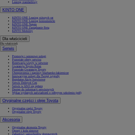
Leasing standardowy
KINTO ONE
KINTO ONE Leasing niższych rat
KINTO ONE Leasing konsumencki
KINTO ONE Najem
KINTO ONE Zarządzanie flotą
KINTO Mobility
Dla właścicieli
Dla właścicieli
Serwis
Promocje i sezonowe usługi
Pozostałe oferty serwisu
Rezerwacja wizyty w serwisie
Gwarancja Toyota Relax
Pozostałe Gwarancje Toyoty
Ubezpieczenia i naprawy blacharsko-lakiernicze
Innowacyjne usługi dla Twojej wygody
Bezpłatne Akcje Serwisowe
Serwis Dobrych Cen
Serwis w ASO się opłaca
Dostęp do informacji serwisowych
Wykaz wydanych zaświadczeń o odbytym szkoleniu (pdf)
Oryginalne części i oleje Toyota
Oryginalne części Toyoty
Oryginalne oleje Toyoty
Akcesoria
Oryginalne akcesoria Toyoty
Opony i koła zimowe
Zabudowy samochodów dostawczych