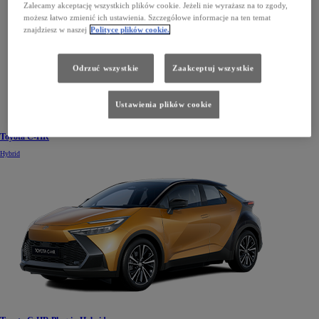
Zalecamy akceptację wszystkich plików cookie. Jeżeli nie wyrażasz na to zgody,
możesz łatwo zmienić ich ustawienia. Szczegółowe informacje na ten temat
znajdziesz w naszej
Polityce plików cookie.
Odrzuć wszystkie
Zaakceptuj wszystkie
Ustawienia plików cookie
Toyota C-HR
Hybrid