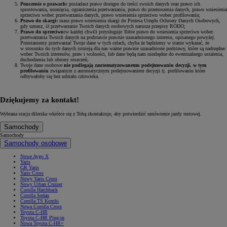
Pouczenie o prawach:
posiadasz prawo dostępu do treści swoich danych oraz prawo ich
sprostowania, usunięcia, ograniczenia przetwarzania, prawo do przenoszenia danych, prawo wniesienia
sprzeciwu wobec przetwarzania danych, prawo wniesienia sprzeciwu wobec profilowania;
Prawo do skargi:
masz prawo wniesienia skargi do Prezesa Urzędu Ochrony Danych Osobowych,
gdy uznasz, iż przetwarzanie Twoich danych osobowych narusza przepisy RODO;
Prawo do sprzeciwu:
w każdej chwili przysługuje Tobie prawo do wniesienia sprzeciwu wobec
przetwarzania Twoich danych na podstawie prawnie uzasadnionego interesu, opisanego powyżej.
Przestaniemy przetwarzać Twoje dane w tych celach, chyba że będziemy w stanie wykazać, że
w stosunku do tych danych istnieją dla nas ważne prawnie uzasadnione podstawy, które są nadrzędne
wobec Twoich interesów, praw i wolności, lub dane będą nam niezbędne do ewentualnego ustalenia,
dochodzenia lub obrony roszczeń;
Twoje dane osobowe
nie podlegają zautomatyzowanemu podejmowaniu decyzji, w tym
profilowaniu
związanym z automatycznym podejmowaniem decyzji tj. profilowaniu które
odbywałoby się bez udziału człowieka.
Dziękujemy za kontakt!
Wybrana stacja dilerska wkrótce się z Tobą skontaktuje, aby potwierdzić umówienie jazdy testowej.
Samochody
Samochody
Samochody osobowe
Nowe Aygo X
Yaris
GR Yaris
Yaris Cross
Nowy Yaris Cross
Nowy Urban Cruiser
Corolla Hatchback
Corolla Sedan
Corolla TS Kombi
Nowa Corolla Cross
Toyota C-HR
Toyota C-HR Plug-in
Nowa Toyota C-HR+