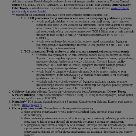
Administratorem Twoich danych osobowych we wskazanym poniżej zakresie są
Toyota Central
Europe Sp. z o.o.
, 02-673 Warszawa, ul. Konstruktorska 5 (
TCE
) oraz wybrany
Autoryzowany
Diler Toyoty
– aktualizowane listy adresowe oraz dane kontaktowe są na stronie
www.toyota.pl
(otwiera się w nowej karcie)
W zależności od wskazanej podstawy i celu przetwarzania administratorami są:.
DILER przetwarza Twoje osobowe w celu oraz na następującej podstawie prawnej:
w celu podjęcia działań, w tym umówienia i realizacji usługi jazdy testowej
(szczegółowe dane Dilera widnieją na formularzu, linku odsyłającym do strony
albo zostaną Tobie przekazane po skontaktowaniu się) na podstawie Twojego
zainteresowania ofertą na stronie internetowej TCE i Dilera oraz w razie zawarcia
umowy na taką usługę w celu jej wykonania (podstawa z art. 6 ust 1 lit.
b RODO),
w celu ewentualnego dochodzenia lub obrony przed roszczeniami będącym
realizacją prawnie uzasadnionego interesu Dilera (podstawa z art. 6 ust. 1 lit.
f RODO) (np. zapłata mandatu);
TCE przetwarza Twoje osobowe w celu oraz na następującej podstawie prawnej:
w celach analitycznych tj. w celu lepszego doboru usług do potrzeb klientów
Toyota i Lexus, ogólnej optymalizacji produktów Toyota i Lexus, optymalizacji
procesów obsługi, budowania wiedzy o klientach Toyota i Lexus, analizy
finansowej TCE oraz sieci dilerskiej, będących realizacją naszego prawnie
uzasadnionego interesu (podstawa z art. 6 ust. 1 lit. f RODO);
w celu badań w zakresie wykonanych przez Dilerów umów i usług w tym
posprzedażnych, które odbywają się w związku z działaniem sieci dilerskiej)
(podstawa z art. 6 ust. 1 lit. f RODO);
w celach archiwalnych (dowodowych) będących realizacją naszego prawnie
uzasadnionego interesu zabezpieczenia informacji na wypadek prawnej potrzeby
wykazania faktów (art. 6 ust. 1 lit. f RODO);
Odbiorcy danych:
odbiorcą Twoich danych osobowych będą
Autoryzowani Dilerzy Toyoty
w Polsce (Dilerzy)
, firmy współpracujące w zakresie usług IT, usług marketingowych, badań rynku,
call center, spółki z grupy TOYOTA;
Kontakt:
W TCE można skontaktować się z Punktem Kontaktowym Ochrony Danych pod adresem
e-mail:
klient@toyota.pl
Okres przechowywania:
Twoje dane osobowe przechowywane są:
dane osobowe przetwarzane w celu umówienia usługi jazdy testowej przez okres
do 6 miesięcy;
dane osobowe przetwarzane w razie odbycia usługi jazdy testowej będziemy przechowywać
przez czas w jakim mogą ujawnić się roszczenia związane z usługą np. mandatem;
w przypadku przetwarzania danych w celu realizacji naszego prawnie uzasadnionego interesu
- przez okres do czasu złożenia przez Ciebie sprzeciwu, z zastrzeżeniem konieczności
przetwarzania danych do końca okresu niezbędnego do ustalenia, dochodzenia lub obrony
roszczeń.