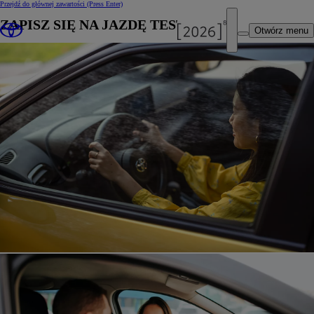
Przejdź do głównej zawartości
(Press Enter)
ZAPISZ SIĘ NA JAZDĘ TESTOWĄ
Otwórz menu