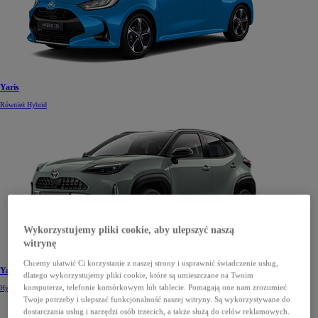
Yaris
Również Hybrid
Wykorzystujemy pliki cookie, aby ulepszyć naszą
witrynę
Chcemy ułatwić Ci korzystanie z naszej strony i usprawnić świadczenie usług,
Yaris Cross
dlatego wykorzystujemy pliki cookie, które są umieszczane na Twoim
komputerze, telefonie komórkowym lub tablecie. Pomagają one nam zrozumieć
Hybrid
Twoje potrzeby i ulepszać funkcjonalność naszej witryny. Są wykorzystywane do
dostarczania usług i narzędzi osób trzecich, a także służą do celów reklamowych.