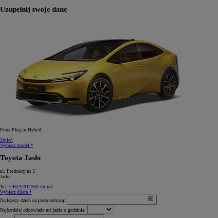
Uzupełnij swoje dane
Prius Plug-in Hybrid
Zmień
Wybierz model *
Toyota Jasło
ul. Produkcyjna 5
Jasło
Tel:
+48134911950
Zmień
Wybierz dilera *
Najlepszy dzień na jazdę testową:
Najbardziej odpowiada mi jazda o godzinie: