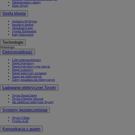
Zabezpieczenia i alarmy
Sklep Toyoty
Strefa klienta
Aplikacja MyToyota
Instrukcje obsługi
Aktualizacja map
System Bluetooth®
Karty Ratownicze
Technologie
Technologie
Elektromobilność
Lider elektromobilności
Napęd hybrydowy
Napęd hybrydowy typu plug-in
Napęd wodorowy
Napęd elektryczny na baterię
Zasięg aut elektrycznych
Zalety posiadania aut elektrycznych
Ładowanie elektrycznej Toyoty
Toyota HomeCharge
Toyota Charging Network
Jak naładować elektryczną Toyotę?
Systemy bezpieczeństwa
Toyota T-Mate
System eCall
Komunikacja z autem