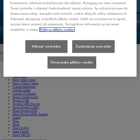
komputerze, telefonie komórkowym lub tablecie. Pomagają one nam zrozumieć
Twoje potrzeby i ulepszać funkcjonalność naszej witryny. Są wykorzystywane do
dostarczania usług i narzędzi osób trzecich, a także służą do celów reklamowych.
Zalecamy akceptację wszystkich plików cookie. Jeżeli nie wyrażasz na to zgody,
możesz łatwo zmienić ich ustawienia. Szczegółowe informacje na ten temat
znajdziesz w naszej
Polityce plików cookie.
Odrzuć wszystkie
Zaakceptuj wszystkie
Samochody
Samochody
Samochody osobowe
Ustawienia plików cookie
Nowe Aygo X
Yaris
GR Yaris
Yaris Cross
Nowy Yaris Cross
Nowy Urban Cruiser
Corolla Hatchback
Corolla Sedan
Corolla TS Kombi
Nowa Corolla Cross
Toyota C-HR
Toyota C-HR Plug-in
Nowa Toyota C-HR+
Nowa Toyota bZ4X
Nowa Toyota bZ4X Touring
Camry
Prius
Mirai
Nowy RAV4
Land Cruiser
Nowy GR GT