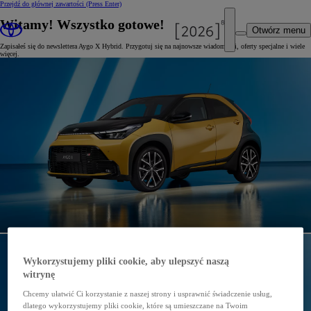
Przejdź do głównej zawartości
(Press Enter)
Witamy! Wszystko gotowe!
Otwórz menu
Zapisałeś się do newslettera Aygo X Hybrid. Przygotuj się na najnowsze wiadomości, oferty specjalne i wiele
więcej.
Wykorzystujemy pliki cookie, aby ulepszyć naszą
witrynę
Chcemy ułatwić Ci korzystanie z naszej strony i usprawnić świadczenie usług,
dlatego wykorzystujemy pliki cookie, które są umieszczane na Twoim