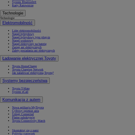
System Bluetooth®
Karty Ratownicze
Technologie
Technologie
Elektromobilność
Lider elektromobilności
Napęd hybrydowy
Napęd hybrydowy typu plug-in
Napęd wodorowy
Napęd elektryczny na baterię
Zasięg aut elektrycznych
Zalety posiadania aut elektrycznych
Ładowanie elektrycznej Toyoty
Toyota HomeCharge
Toyota Charging Network
Jak naładować elektryczną Toyotę?
Systemy bezpieczeństwa
Toyota T-Mate
System eCall
Komunikacja z autem
Nowa aplikacja MyToyota
Cyfrowy opiekun auta
Usługi Connected
Płatne subskrypcje
Toyota Connectivity Match
Skontaktuj się z nami
Polityka ciasteczek