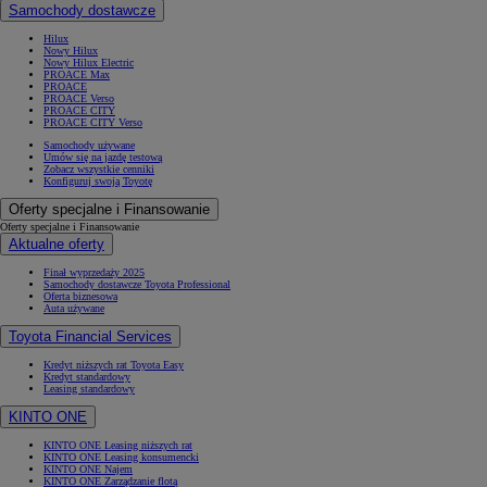
Samochody dostawcze
Hilux
Nowy Hilux
Nowy Hilux Electric
PROACE Max
PROACE
PROACE Verso
PROACE CITY
PROACE CITY Verso
Samochody używane
Umów się na jazdę testową
Zobacz wszystkie cenniki
Konfiguruj swoją Toyotę
Oferty specjalne i Finansowanie
Oferty specjalne i Finansowanie
Aktualne oferty
Finał wyprzedaży 2025
Samochody dostawcze Toyota Professional
Oferta biznesowa
Auta używane
Toyota Financial Services
Kredyt niższych rat Toyota Easy
Kredyt standardowy
Leasing standardowy
KINTO ONE
KINTO ONE Leasing niższych rat
KINTO ONE Leasing konsumencki
KINTO ONE Najem
KINTO ONE Zarządzanie flotą