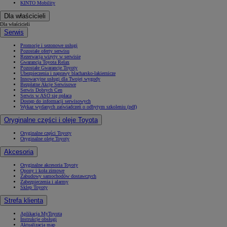
KINTO Mobility
Dla właścicieli
Dla właścicieli
Serwis
Promocje i sezonowe usługi
Pozostałe oferty serwisu
Rezerwacja wizyty w serwisie
Gwarancja Toyota Relax
Pozostałe Gwarancje Toyoty
Ubezpieczenia i naprawy blacharsko-lakiernicze
Innowacyjne usługi dla Twojej wygody
Bezpłatne Akcje Serwisowe
Serwis Dobrych Cen
Serwis w ASO się opłaca
Dostęp do informacji serwisowych
Wykaz wydanych zaświadczeń o odbytym szkoleniu (pdf)
Oryginalne części i oleje Toyota
Oryginalne części Toyoty
Oryginalne oleje Toyoty
Akcesoria
Oryginalne akcesoria Toyoty
Opony i koła zimowe
Zabudowy samochodów dostawczych
Zabezpieczenia i alarmy
Sklep Toyoty
Strefa klienta
Aplikacja MyToyota
Instrukcje obsługi
Aktualizacja map