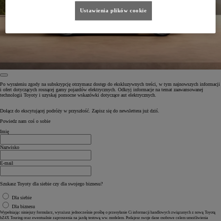
Ustawienia plików cookie
Po wyrażeniu zgody na subskrypcję otrzymasz dostęp do ekskluzywnych treści, w tym najnowszych informacji
i ofert dotyczących rosnącej gamy pojazdów elektrycznych. Odkryj informacje na temat zaawansowanej
technologii Toyoty i uzyskaj pomocne wskazówki dotyczące aut elektrycznych.
Dołącz do ekscytującej podróży w przyszłość. Zapisz się do newslettera już dziś.
Powiedz nam coś o sobie
Imię
Nazwisko
E-mail
Szukasz Toyoty dla siebie czy dla swojego biznesu?
Dla siebie
Dla biznesu
Wypełniając niniejszy formularz, wyrażasz jednocześnie prośbę o przesyłanie Ci informacji handlowych związanych z nową Toyotą
bZ4X Touring oraz ewentualnie zaproszenia na jazdę testową ww. modelem. Podajesz swoje dane osobowe celem umożliwienia