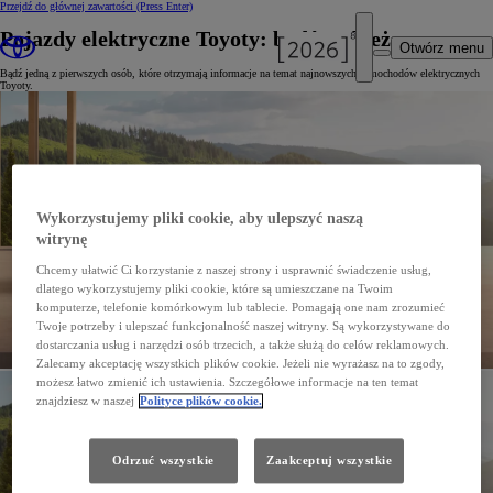
Przejdź do głównej zawartości
(Press Enter)
Pojazdy elektryczne Toyoty: bądź na bieżąco
Otwórz menu
Bądź jedną z pierwszych osób, które otrzymają informacje na temat najnowszych samochodów elektrycznych
Toyoty.
Wykorzystujemy pliki cookie, aby ulepszyć naszą
witrynę
Chcemy ułatwić Ci korzystanie z naszej strony i usprawnić świadczenie usług,
dlatego wykorzystujemy pliki cookie, które są umieszczane na Twoim
komputerze, telefonie komórkowym lub tablecie. Pomagają one nam zrozumieć
Twoje potrzeby i ulepszać funkcjonalność naszej witryny. Są wykorzystywane do
dostarczania usług i narzędzi osób trzecich, a także służą do celów reklamowych.
Zalecamy akceptację wszystkich plików cookie. Jeżeli nie wyrażasz na to zgody,
możesz łatwo zmienić ich ustawienia. Szczegółowe informacje na ten temat
znajdziesz w naszej
Polityce plików cookie.
Odrzuć wszystkie
Zaakceptuj wszystkie